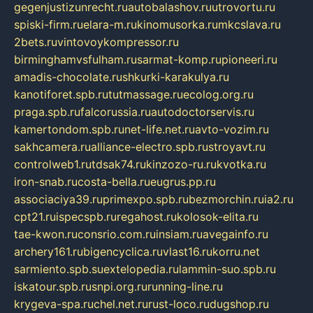
gegenjustizunrecht.ru
autobalashov.ru
utrovortu.ru
spiski-firm.ru
elara-m.ru
kinomusorka.ru
mkcslava.ru
2bets.ru
vintovoykompressor.ru
birminghamvsfulham.ru
sarmat-komp.ru
pioneeri.ru
amadis-chocolate.ru
shkurki-karakulya.ru
kanotiforet.spb.ru
tutmassage.ru
ecolog.org.ru
praga.spb.ru
falcorussia.ru
autodoctorservis.ru
kamertondom.spb.ru
net-life.net.ru
avto-vozim.ru
sakhcamera.ru
alliance-electro.spb.ru
stroyavt.ru
controlweb1.ru
tdsak74.ru
kinzozo-ru.ru
kvotka.ru
iron-snab.ru
costa-bella.ru
eugrus.pp.ru
associaciya39.ru
primexpo.spb.ru
bezmorchin.ru
ia2.ru
cpt21.ru
ispecspb.ru
regahost.ru
kolosok-elita.ru
tae-kwon.ru
consrio.com.ru
insiam.ru
avegainfo.ru
archery161.ru
bigencyclica.ru
vlast16.ru
korru.net
sarmiento.spb.su
extelopedia.ru
lammin-suo.spb.ru
iskatour.spb.ru
snpi.org.ru
running-line.ru
krygeva-spa.ru
chel.net.ru
rust-loco.ru
dugshop.ru