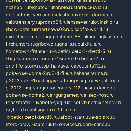
hostserve.ru
porno-na-russkom.ru
mishinlab.ru
neznobi.ru
bigfatcc.ru
habble.ru
starbucksvia.ru
delfinet.ru
silvernano.ru
elestal.ru
vektor-doroga.ru
velotrenajery.ru
pronso54.ru
lenasever.ru
lovinskix.ru
show-pets.ru
smartnews03.ru
discofoxworld.ru
miraclecoon.ru
pongup.ru
hostel65.ru
liura.ru
glasspb.ru
firehunters.ru
gribowo.ru
gnalis.ru
bulkitula.ru
hometown-france.ru
1-xbeticricetc-1-xbetti-5.ru
shop-garena.ru
cricetc-1-xbetr-1-xbetcc-2.ru
one-life-story.ru
top-halyava.ru
accounts112.ru
poka-vse-doma-2.ru
3-d-file.ru
hahahaharms.ru
g2012.ru
tst-1.ru
shaggy-cat.ru
opsmgr.ru
ev-gallery.ru
g-2012.ru
ops-mgr.ru
accounts-112.ru
csm-demo.ru
poka-vse-doma2.ru
airgungames.ru
allseo-host.ru
tehosmotre.ru
varieta-yug.ru
cricetc1xbetr1xbetcc2.ru
raytor-d.ru
atillagunn.ru
3d-file.ru
1xbeticricetc1xbetti5.ru
uafoot-statti.ru
e-abis1c.ru
store-brawl-stars.ru
kts-services.ru
dark-sand.ru