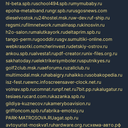
hl-beta.spb.ru
school494.spb.ru
mymubaby.ru
epoha-metalband.ru
ngr.spb.ru
rusgosnews.com
dieselvostok.ru
24hostel.msk.ru
w-dev.ru
f-ship.ru
regsmi.ru
filmnetwork.ru
malinasp.ru
kinosvin.ru
h2o-salon.ru
malutkayork.ru
deltaprim.spb.ru
tango-perm.ru
gooddir.ru
sgv.su
multiki-online.com
webkrasotki.com
cherinvest.ru
detskiy-ostrov.ru
ankou.spb.ru
alvesta1.ru
pdf-creator.ru
nix-files.org.ru
sakhatoday.ru
elektrikersymboler.ru
sputnikyes.ru
golf2club.msk.ru
aeforums.ru
zallclub.ru
multimodal.msk.ru
habaigry.ru
haikko.ru
sobakopedia.ru
isz-fest.ru
ewnc.info
screensaver-clock.net.ru
volnav.spb.ru
comnat.ru
npf.net.ru
7bit.pp.ru
kalugatur.ru
tesiaes.ru
card.com.ru
kazanka.spb.ru
gildiya-kuznecov.ru
kameryboavision.ru
griffoncom.spb.ru
fabrika-emotsiy.ru
PARK-MATROSOVA.RU
agat.spb.ru
avtoyurist-moskva1.ru
hardware.org.ru
схема-авто.рф