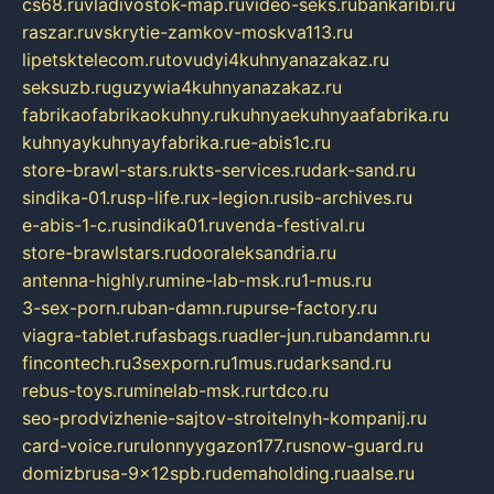
cs68.ru
vladivostok-map.ru
video-seks.ru
bankaribi.ru
raszar.ru
vskrytie-zamkov-moskva113.ru
lipetsktelecom.ru
tovudyi4kuhnyanazakaz.ru
seksuzb.ru
guzywia4kuhnyanazakaz.ru
fabrikaofabrikaokuhny.ru
kuhnyaekuhnyaafabrika.ru
kuhnyaykuhnyayfabrika.ru
e-abis1c.ru
store-brawl-stars.ru
kts-services.ru
dark-sand.ru
sindika-01.ru
sp-life.ru
x-legion.ru
sib-archives.ru
e-abis-1-c.ru
sindika01.ru
venda-festival.ru
store-brawlstars.ru
dooraleksandria.ru
antenna-highly.ru
mine-lab-msk.ru
1-mus.ru
3-sex-porn.ru
ban-damn.ru
purse-factory.ru
viagra-tablet.ru
fasbags.ru
adler-jun.ru
bandamn.ru
fincontech.ru
3sexporn.ru
1mus.ru
darksand.ru
rebus-toys.ru
minelab-msk.ru
rtdco.ru
seo-prodvizhenie-sajtov-stroitelnyh-kompanij.ru
card-voice.ru
rulonnyygazon177.ru
snow-guard.ru
domizbrusa-9x12spb.ru
demaholding.ru
aalse.ru