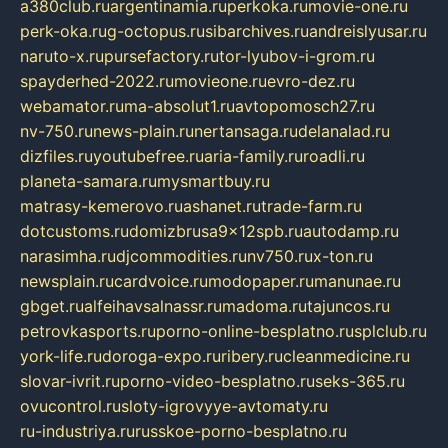
a380club.ru
argentinamia.ru
perkoka.ru
movie-one.ru
perk-oka.ru
g-octopus.ru
sibarchives.ru
andreislyusar.ru
naruto-x.ru
pursefactory.ru
tor-lyubov-i-grom.ru
spayderhed-2022.ru
movieone.ru
evro-dez.ru
webamator.ru
ma-absolut1.ru
avtopomosch27.ru
nv-750.ru
news-plain.ru
nertansaga.ru
delanalad.ru
dizfiles.ru
youtubefree.ru
aria-family.ru
roadli.ru
planeta-samara.ru
mysmartbuy.ru
matrasy-kemerovo.ru
ashanet.ru
trade-farm.ru
dotcustoms.ru
domizbrusa9x12spb.ru
autodamp.ru
narasimha.ru
djcommodities.ru
nv750.ru
x-ton.ru
newsplain.ru
cardvoice.ru
modopaper.ru
manunae.ru
gbget.ru
alfeihavsalnassr.ru
madoma.ru
tajuncos.ru
petrovkasports.ru
porno-online-besplatno.ru
splclub.ru
york-life.ru
doroga-expo.ru
ribery.ru
cleanmedicine.ru
slovar-ivrit.ru
porno-video-besplatno.ru
seks-365.ru
ovucontrol.ru
sloty-igrovyye-avtomaty.ru
ru-industriya.ru
russkoe-porno-besplatno.ru