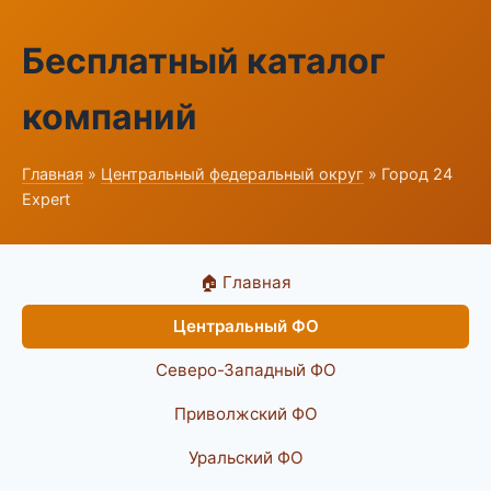
Бесплатный каталог
компаний
Главная
»
Центральный федеральный округ
» Город 24
Expert
🏠 Главная
Центральный ФО
Северо-Западный ФО
Приволжский ФО
Уральский ФО