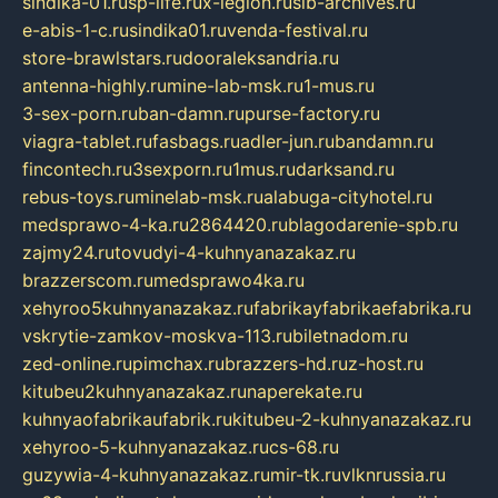
sindika-01.ru
sp-life.ru
x-legion.ru
sib-archives.ru
e-abis-1-c.ru
sindika01.ru
venda-festival.ru
store-brawlstars.ru
dooraleksandria.ru
antenna-highly.ru
mine-lab-msk.ru
1-mus.ru
3-sex-porn.ru
ban-damn.ru
purse-factory.ru
viagra-tablet.ru
fasbags.ru
adler-jun.ru
bandamn.ru
fincontech.ru
3sexporn.ru
1mus.ru
darksand.ru
rebus-toys.ru
minelab-msk.ru
alabuga-cityhotel.ru
medsprawo-4-ka.ru
2864420.ru
blagodarenie-spb.ru
zajmy24.ru
tovudyi-4-kuhnyanazakaz.ru
brazzerscom.ru
medsprawo4ka.ru
xehyroo5kuhnyanazakaz.ru
fabrikayfabrikaefabrika.ru
vskrytie-zamkov-moskva-113.ru
biletnadom.ru
zed-online.ru
pimchax.ru
brazzers-hd.ru
z-host.ru
kitubeu2kuhnyanazakaz.ru
naperekate.ru
kuhnyaofabrikaufabrik.ru
kitubeu-2-kuhnyanazakaz.ru
xehyroo-5-kuhnyanazakaz.ru
cs-68.ru
guzywia-4-kuhnyanazakaz.ru
mir-tk.ru
vlknrussia.ru