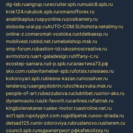
dg-lab.ru
angrup.ru
recruiter.spb.ru
music8.spb.ru
krsk124.ru
kubok.spb.ru
romanofforex.ru
analitikaplus.ru
spyonline.ru
zosikamery.ru
sloboda-ural.pp.ru
AUTO-COM.SU
hohota.net
alimy.ru
online-z.com
aromat-vostoka.ru
otdelkaexp.ru
mobilvest.ru
bbd.net.ru
mebelshop.msk.ru
smp-forum.ru
bastion-td.ru
kosmoscreative.ru
avrmotors.ru
art-galadesign.ru
tiffany-c.ru
ecostep-samara.ru
d-p.spb.ru
галактика73.рф
sko.com.ru
davitamebel-spb.ru
fotsis.ru
tesiaes.ru
kokoroyari.spb.ru
blesna-kazan.ru
mossilver.ru
lenderoq.ru
sergeydobrin.ru
tochkazvuka.msk.ru
people-of-art.ru
bezzubova.ru
clubtibet.ru
orior-aks.ru
dynamoauto.ru
szk-favorit.ru
carlines.ru
flatnsk.ru
kingbolenskaner.ru
alex-motor.ru
astroline.net.ru
act1.spb.ru
polyglot.com.ru
gidlipetsk.ru
ooo-driada.ru
detsad125.ru
mir-zdoroviya.ru
bruslanovo.ru
siterem.ru
council.spb.ru
лодкипатриот.рф
kafekolizey.ru