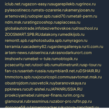
iclub.net.ru
gazon-easy.ru
sugarepilekb.ru
grinox.ru
pylesostineco.ru
msts-ozarenie.ru
kameryjooan.ru
artemovskij.ru
dopler.spb.ru
aid70.ru
metall-perm.ru
ndm.msk.ru
ratingzooshop.ru
apiaccess.ru
globalautotrade.info
bezverhovskoe.ru
drsschool.ru
ZOOSMART.SPB.RU
dalakony.ru
medikijob.ru
remontt.spb.ru
photostudia.spb.ru
myragon.ru
terramia.ru
academy62.ru
gardengallereya.ru
rti.com.ru
artem-news.ru
biserinca.ru
krasnodarkurort.com
imshowtv.ru
mebel-v-tule.ru
mobtopik.ru
pcsecurity.net.ru
tool-sib.ru
multimetrunit.ru
sp-tour.ru
fan-cs.ru
santeh-russia.ru
symbian9.net.ru
DSHAIR.RU
tmmotors.spb.ru
xjocuricopii.com
musavtomat.msk.ru
obustrojdom.ru
sovetcik.ru
ybaranovskaya.ru
ppknews.ru
cult-alshei.ru
JAPANRUSSIA.RU
proekciyamebel.ru
imper-finans.ru
rim.org.ru
glamourai.ru
brassminus.ru
zabor-pro.ru
ftn.pp.ru
dorogoe58.ru
laimengpacker.ru
kuzova-zapchasti.ru