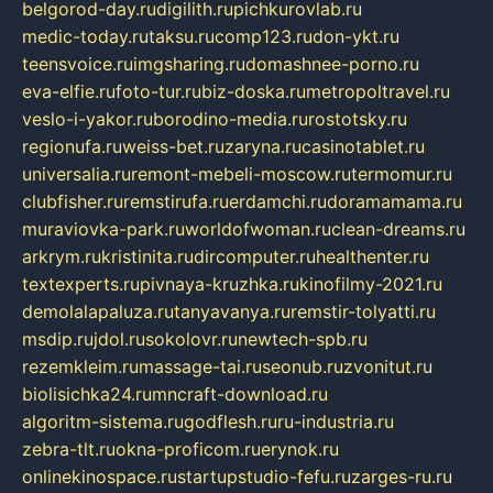
belgorod-day.ru
digilith.ru
pichkurovlab.ru
medic-today.ru
taksu.ru
comp123.ru
don-ykt.ru
teensvoice.ru
imgsharing.ru
domashnee-porno.ru
eva-elfie.ru
foto-tur.ru
biz-doska.ru
metropoltravel.ru
veslo-i-yakor.ru
borodino-media.ru
rostotsky.ru
regionufa.ru
weiss-bet.ru
zaryna.ru
casinotablet.ru
universalia.ru
remont-mebeli-moscow.ru
termomur.ru
clubfisher.ru
remstirufa.ru
erdamchi.ru
doramamama.ru
muraviovka-park.ru
worldofwoman.ru
clean-dreams.ru
arkrym.ru
kristinita.ru
dircomputer.ru
healthenter.ru
textexperts.ru
pivnaya-kruzhka.ru
kinofilmy-2021.ru
demolalapaluza.ru
tanyavanya.ru
remstir-tolyatti.ru
msdip.ru
jdol.ru
sokolovr.ru
newtech-spb.ru
rezemkleim.ru
massage-tai.ru
seonub.ru
zvonitut.ru
biolisichka24.ru
mncraft-download.ru
algoritm-sistema.ru
godflesh.ru
ru-industria.ru
zebra-tlt.ru
okna-proficom.ru
erynok.ru
onlinekinospace.ru
startupstudio-fefu.ru
zarges-ru.ru