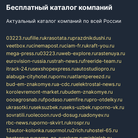
Бесплатный каталог компаний
Актуальный каталог компаний по всей России
03223.ru
ufille.ru
krasotata.ru
prazdnikdushi.ru
veetbox.ru
cinemapost.ru
ciam-fr.ru
kraft-you.ru
mega-press.ru
03223.ru
web-explore.ru
rastenuya.ru
eurovision-russia.ru
strah-news.ru
freeride-team.ru
itrack-24.ru
sexshopexpress.ru
autostudiopro.ru
alabuga-cityhotel.ru
pornv.ru
atlantpereezd.ru
bud-em-znakomye.ru
a-cdc.ru
elektrostal-news.ru
korolevremont-market.ru
budem-znakomye.ru
oooagrosnab.ru
fpodaso.ru
emfire.ru
pro-otdelky.ru
ukrasotki.ru
seksuzbek.ru
seks-uzbek.ru
porno-vk.ru
sovratili.ru
olecoon.ru
vd-dosug.ru
adonyev.ru
rbc-news.ru
porno-skvirt.ru
krospr.ru
13autor-kolonka.ru
sormol.ru
2rich.ru
hostel-65.ru