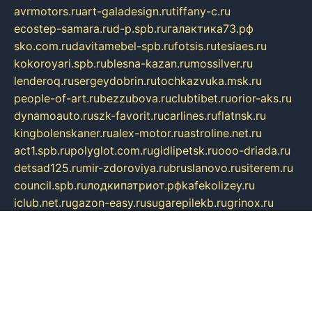
avrmotors.ru
art-galadesign.ru
tiffany-c.ru
ecostep-samara.ru
d-p.spb.ru
галактика73.рф
sko.com.ru
davitamebel-spb.ru
fotsis.ru
tesiaes.ru
kokoroyari.spb.ru
blesna-kazan.ru
mossilver.ru
lenderoq.ru
sergeydobrin.ru
tochkazvuka.msk.ru
people-of-art.ru
bezzubova.ru
clubtibet.ru
orior-aks.ru
dynamoauto.ru
szk-favorit.ru
carlines.ru
flatnsk.ru
kingbolenskaner.ru
alex-motor.ru
astroline.net.ru
act1.spb.ru
polyglot.com.ru
gidlipetsk.ru
ooo-driada.ru
detsad125.ru
mir-zdoroviya.ru
bruslanovo.ru
siterem.ru
council.spb.ru
лодкипатриот.рф
kafekolizey.ru
iclub.net.ru
gazon-easy.ru
sugarepilekb.ru
grinox.ru
pylesostineco.ru
msts-ozarenie.ru
kameryjooan.ru
artemovskij.ru
dopler.spb.ru
aid70.ru
metall-perm.ru
ndm.msk.ru
ratingzooshop.ru
apiaccess.ru
globalautotrade.info
bezverhovskoe.ru
drsschool.ru
ZOOSMART.SPB.RU
dalakony.ru
medikijob.ru
remontt.spb.ru
photostudia.spb.ru
myragon.ru