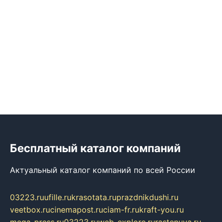
Бесплатный каталог компаний
Актуальный каталог компаний по всей России
03223.ru
ufille.ru
krasotata.ru
prazdnikdushi.ru
veetbox.ru
cinemapost.ru
ciam-fr.ru
kraft-you.ru
mega-press.ru
03223.ru
web-explore.ru
rastenuya.ru