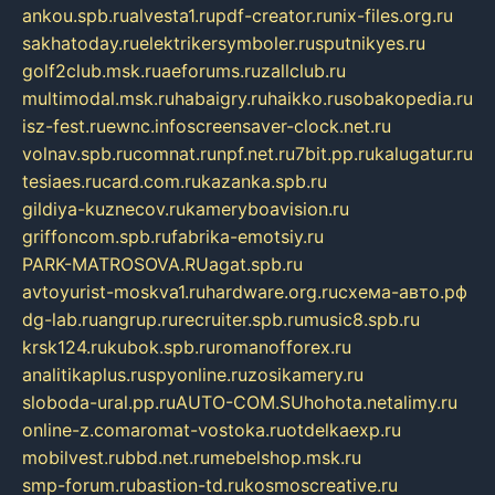
ankou.spb.ru
alvesta1.ru
pdf-creator.ru
nix-files.org.ru
sakhatoday.ru
elektrikersymboler.ru
sputnikyes.ru
golf2club.msk.ru
aeforums.ru
zallclub.ru
multimodal.msk.ru
habaigry.ru
haikko.ru
sobakopedia.ru
isz-fest.ru
ewnc.info
screensaver-clock.net.ru
volnav.spb.ru
comnat.ru
npf.net.ru
7bit.pp.ru
kalugatur.ru
tesiaes.ru
card.com.ru
kazanka.spb.ru
gildiya-kuznecov.ru
kameryboavision.ru
griffoncom.spb.ru
fabrika-emotsiy.ru
PARK-MATROSOVA.RU
agat.spb.ru
avtoyurist-moskva1.ru
hardware.org.ru
схема-авто.рф
dg-lab.ru
angrup.ru
recruiter.spb.ru
music8.spb.ru
krsk124.ru
kubok.spb.ru
romanofforex.ru
analitikaplus.ru
spyonline.ru
zosikamery.ru
sloboda-ural.pp.ru
AUTO-COM.SU
hohota.net
alimy.ru
online-z.com
aromat-vostoka.ru
otdelkaexp.ru
mobilvest.ru
bbd.net.ru
mebelshop.msk.ru
smp-forum.ru
bastion-td.ru
kosmoscreative.ru