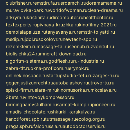
clubfisher.ru
remstirufa.ru
erdamchi.ru
doramamama.ru
muraviovka-park.ru
worldofwoman.ru
clean-dreams.ru
arkrym.ru
kristinita.ru
dircomputer.ru
healthenter.ru
textexperts.ru
pivnaya-kruzhka.ru
kinofilmy-2021.ru
demolalapaluza.ru
tanyavanya.ru
remstir-tolyatti.ru
msdip.ru
jdol.ru
sokolovr.ru
newtech-spb.ru
rezemkleim.ru
massage-tai.ru
seonub.ru
zvonitut.ru
biolisichka24.ru
mncraft-download.ru
algoritm-sistema.ru
godflesh.ru
ru-industria.ru
zebra-tlt.ru
okna-proficom.ru
erynok.ru
onlinekinospace.ru
startupstudio-fefu.ru
zarges-ru.ru
gegenjustizunrecht.ru
autobalashov.ru
utrovortu.ru
spiski-firm.ru
elara-m.ru
kinomusorka.ru
mkcslava.ru
2bets.ru
vintovoykompressor.ru
birminghamvsfulham.ru
sarmat-komp.ru
pioneeri.ru
amadis-chocolate.ru
shkurki-karakulya.ru
kanotiforet.spb.ru
tutmassage.ru
ecolog.org.ru
praga.spb.ru
falcorussia.ru
autodoctorservis.ru