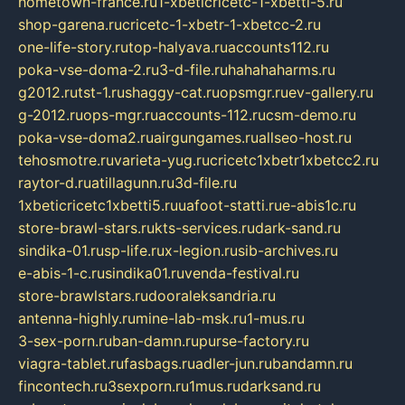
hometown-france.ru
1-xbeticricetc-1-xbetti-5.ru
shop-garena.ru
cricetc-1-xbetr-1-xbetcc-2.ru
one-life-story.ru
top-halyava.ru
accounts112.ru
poka-vse-doma-2.ru
3-d-file.ru
hahahaharms.ru
g2012.ru
tst-1.ru
shaggy-cat.ru
opsmgr.ru
ev-gallery.ru
g-2012.ru
ops-mgr.ru
accounts-112.ru
csm-demo.ru
poka-vse-doma2.ru
airgungames.ru
allseo-host.ru
tehosmotre.ru
varieta-yug.ru
cricetc1xbetr1xbetcc2.ru
raytor-d.ru
atillagunn.ru
3d-file.ru
1xbeticricetc1xbetti5.ru
uafoot-statti.ru
e-abis1c.ru
store-brawl-stars.ru
kts-services.ru
dark-sand.ru
sindika-01.ru
sp-life.ru
x-legion.ru
sib-archives.ru
e-abis-1-c.ru
sindika01.ru
venda-festival.ru
store-brawlstars.ru
dooraleksandria.ru
antenna-highly.ru
mine-lab-msk.ru
1-mus.ru
3-sex-porn.ru
ban-damn.ru
purse-factory.ru
viagra-tablet.ru
fasbags.ru
adler-jun.ru
bandamn.ru
fincontech.ru
3sexporn.ru
1mus.ru
darksand.ru