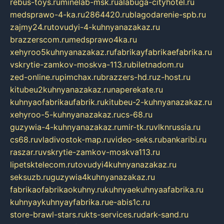
rebus-toys.ru
minelab-msk.ru
alabuga-cityhotel.ru
medsprawo-4-ka.ru
2864420.ru
blagodarenie-spb.ru
zajmy24.ru
tovudyi-4-kuhnyanazakaz.ru
brazzerscom.ru
medsprawo4ka.ru
xehyroo5kuhnyanazakaz.ru
fabrikayfabrikaefabrika.ru
vskrytie-zamkov-moskva-113.ru
biletnadom.ru
zed-online.ru
pimchax.ru
brazzers-hd.ru
z-host.ru
kitubeu2kuhnyanazakaz.ru
naperekate.ru
kuhnyaofabrikaufabrik.ru
kitubeu-2-kuhnyanazakaz.ru
xehyroo-5-kuhnyanazakaz.ru
cs-68.ru
guzywia-4-kuhnyanazakaz.ru
mir-tk.ru
vlknrussia.ru
cs68.ru
vladivostok-map.ru
video-seks.ru
bankaribi.ru
raszar.ru
vskrytie-zamkov-moskva113.ru
lipetsktelecom.ru
tovudyi4kuhnyanazakaz.ru
seksuzb.ru
guzywia4kuhnyanazakaz.ru
fabrikaofabrikaokuhny.ru
kuhnyaekuhnyaafabrika.ru
kuhnyaykuhnyayfabrika.ru
e-abis1c.ru
store-brawl-stars.ru
kts-services.ru
dark-sand.ru