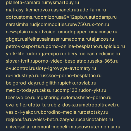
planeta-samara.ru
mysmartbuy.ru
matrasy-kemerovo.ru
ashanet.ru
trade-farm.ru
dotcustoms.ru
domizbrusa9x12spb.ru
autodamp.ru
narasimha.ru
djcommodities.ru
nv750.ru
x-ton.ru
newsplain.ru
cardvoice.ru
modopaper.ru
manunae.ru
gbget.ru
alfeihavsalnassr.ru
madoma.ru
tajuncos.ru
petrovkasports.ru
porno-online-besplatno.ru
splclub.ru
york-life.ru
doroga-expo.ru
ribery.ru
cleanmedicine.ru
slovar-ivrit.ru
porno-video-besplatno.ru
seks-365.ru
ovucontrol.ru
sloty-igrovyye-avtomaty.ru
ru-industriya.ru
russkoe-porno-besplatno.ru
belgorod-day.ru
digilith.ru
pichkurovlab.ru
medic-today.ru
taksu.ru
comp123.ru
don-ykt.ru
teensvoice.ru
imgsharing.ru
domashnee-porno.ru
eva-elfie.ru
foto-tur.ru
biz-doska.ru
metropoltravel.ru
veslo-i-yakor.ru
borodino-media.ru
rostotsky.ru
regionufa.ru
weiss-bet.ru
zaryna.ru
casinotablet.ru
universalia.ru
remont-mebeli-moscow.ru
termomur.ru