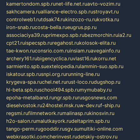
kamertondom.spb.ru
net-life.net.ru
avto-vozim.ru
sakhcamera.ru
alliance-electro.spb.ru
stroyavt.ru
controlweb1.ru
tdsak74.ru
kinzozo-ru.ru
kvotka.ru
iron-snab.ru
costa-bella.ru
eugrus.pp.ru
associaciya39.ru
primexpo.spb.ru
bezmorchin.ru
ia2.ru
cpt21.ru
ispecspb.ru
regahost.ru
kolosok-elita.ru
tae-kwon.ru
consrio.com.ru
insiam.ru
avegainfo.ru
archery161.ru
bigencyclica.ru
vlast16.ru
korru.net
sarmiento.spb.su
extelopedia.ru
lammin-suo.spb.ru
iskatour.spb.ru
snpi.org.ru
running-line.ru
krygeva-spa.ru
chel.net.ru
rust-loco.ru
dugshop.ru
hl-beta.spb.ru
school494.spb.ru
mymubaby.ru
epoha-metalband.ru
ngr.spb.ru
rusgosnews.com
dieselvostok.ru
24hostel.msk.ru
w-dev.ru
f-ship.ru
regsmi.ru
filmnetwork.ru
malinasp.ru
kinosvin.ru
h2o-salon.ru
malutkayork.ru
deltaprim.spb.ru
tango-perm.ru
gooddir.ru
sgv.su
multiki-online.com
webkrasotki.com
cherinvest.ru
detskiy-ostrov.ru