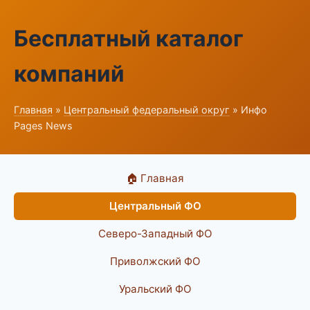
Бесплатный каталог
компаний
Главная
»
Центральный федеральный округ
» Инфо
Pages News
🏠 Главная
Центральный ФО
Северо-Западный ФО
Приволжский ФО
Уральский ФО