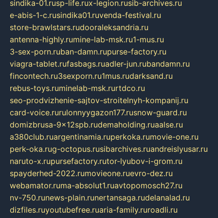
sindika-01.ru
sp-life.ru
x-legion.ru
sib-archives.ru
e-abis-1-c.ru
sindika01.ru
venda-festival.ru
store-brawlstars.ru
dooraleksandria.ru
antenna-highly.ru
mine-lab-msk.ru
1-mus.ru
3-sex-porn.ru
ban-damn.ru
purse-factory.ru
viagra-tablet.ru
fasbags.ru
adler-jun.ru
bandamn.ru
fincontech.ru
3sexporn.ru
1mus.ru
darksand.ru
rebus-toys.ru
minelab-msk.ru
rtdco.ru
seo-prodvizhenie-sajtov-stroitelnyh-kompanij.ru
card-voice.ru
rulonnyygazon177.ru
snow-guard.ru
domizbrusa-9x12spb.ru
demaholding.ru
aalse.ru
a380club.ru
argentinamia.ru
perkoka.ru
movie-one.ru
perk-oka.ru
g-octopus.ru
sibarchives.ru
andreislyusar.ru
naruto-x.ru
pursefactory.ru
tor-lyubov-i-grom.ru
spayderhed-2022.ru
movieone.ru
evro-dez.ru
webamator.ru
ma-absolut1.ru
avtopomosch27.ru
nv-750.ru
news-plain.ru
nertansaga.ru
delanalad.ru
dizfiles.ru
youtubefree.ru
aria-family.ru
roadli.ru