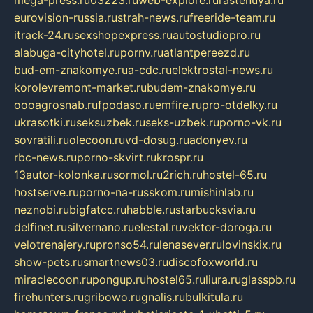
eurovision-russia.ru
strah-news.ru
freeride-team.ru
itrack-24.ru
sexshopexpress.ru
autostudiopro.ru
alabuga-cityhotel.ru
pornv.ru
atlantpereezd.ru
bud-em-znakomye.ru
a-cdc.ru
elektrostal-news.ru
korolevremont-market.ru
budem-znakomye.ru
oooagrosnab.ru
fpodaso.ru
emfire.ru
pro-otdelky.ru
ukrasotki.ru
seksuzbek.ru
seks-uzbek.ru
porno-vk.ru
sovratili.ru
olecoon.ru
vd-dosug.ru
adonyev.ru
rbc-news.ru
porno-skvirt.ru
krospr.ru
13autor-kolonka.ru
sormol.ru
2rich.ru
hostel-65.ru
hostserve.ru
porno-na-russkom.ru
mishinlab.ru
neznobi.ru
bigfatcc.ru
habble.ru
starbucksvia.ru
delfinet.ru
silvernano.ru
elestal.ru
vektor-doroga.ru
velotrenajery.ru
pronso54.ru
lenasever.ru
lovinskix.ru
show-pets.ru
smartnews03.ru
discofoxworld.ru
miraclecoon.ru
pongup.ru
hostel65.ru
liura.ru
glasspb.ru
firehunters.ru
gribowo.ru
gnalis.ru
bulkitula.ru