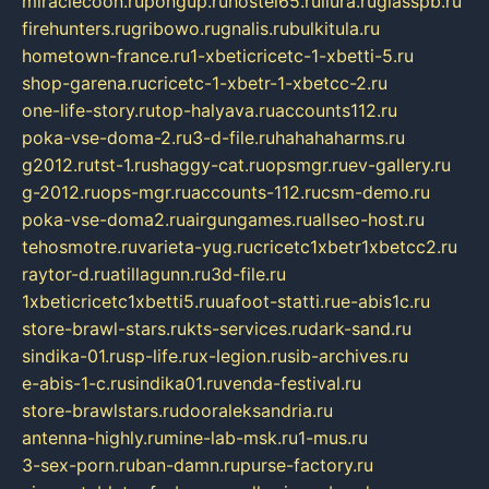
miraclecoon.ru
pongup.ru
hostel65.ru
liura.ru
glasspb.ru
firehunters.ru
gribowo.ru
gnalis.ru
bulkitula.ru
hometown-france.ru
1-xbeticricetc-1-xbetti-5.ru
shop-garena.ru
cricetc-1-xbetr-1-xbetcc-2.ru
one-life-story.ru
top-halyava.ru
accounts112.ru
poka-vse-doma-2.ru
3-d-file.ru
hahahaharms.ru
g2012.ru
tst-1.ru
shaggy-cat.ru
opsmgr.ru
ev-gallery.ru
g-2012.ru
ops-mgr.ru
accounts-112.ru
csm-demo.ru
poka-vse-doma2.ru
airgungames.ru
allseo-host.ru
tehosmotre.ru
varieta-yug.ru
cricetc1xbetr1xbetcc2.ru
raytor-d.ru
atillagunn.ru
3d-file.ru
1xbeticricetc1xbetti5.ru
uafoot-statti.ru
e-abis1c.ru
store-brawl-stars.ru
kts-services.ru
dark-sand.ru
sindika-01.ru
sp-life.ru
x-legion.ru
sib-archives.ru
e-abis-1-c.ru
sindika01.ru
venda-festival.ru
store-brawlstars.ru
dooraleksandria.ru
antenna-highly.ru
mine-lab-msk.ru
1-mus.ru
3-sex-porn.ru
ban-damn.ru
purse-factory.ru