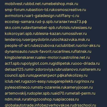
mobilvest.ru
bbd.net.ru
mebelshop.msk.ru
smp-forum.ru
bastion-td.ru
kosmoscreative.ru
avrmotors.ru
art-galadesign.ru
tiffany-c.ru
ecostep-samara.ru
d-p.spb.ru
галактика73.рф
sko.com.ru
davitamebel-spb.ru
fotsis.ru
tesiaes.ru
kokoroyari.spb.ru
blesna-kazan.ru
mossilver.ru
lenderoq.ru
sergeydobrin.ru
tochkazvuka.msk.ru
people-of-art.ru
bezzubova.ru
clubtibet.ru
orior-aks.ru
dynamoauto.ru
szk-favorit.ru
carlines.ru
flatnsk.ru
kingbolenskaner.ru
alex-motor.ru
astroline.net.ru
act1.spb.ru
polyglot.com.ru
gidlipetsk.ru
ooo-driada.ru
detsad125.ru
mir-zdoroviya.ru
bruslanovo.ru
siterem.ru
council.spb.ru
лодкипатриот.рф
kafekolizey.ru
iclub.net.ru
gazon-easy.ru
sugarepilekb.ru
grinox.ru
pylesostineco.ru
msts-ozarenie.ru
kameryjooan.ru
artemovskij.ru
dopler.spb.ru
aid70.ru
metall-perm.ru
ndm.msk.ru
ratingzooshop.ru
apiaccess.ru
globalautotrade.info
bezverhovskoe.ru
drsschool.ru