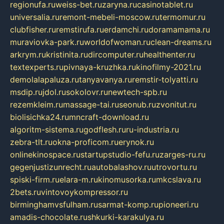
regionufa.ru
weiss-bet.ru
zaryna.ru
casinotablet.ru
universalia.ru
remont-mebeli-moscow.ru
termomur.ru
clubfisher.ru
remstirufa.ru
erdamchi.ru
doramamama.ru
muraviovka-park.ru
worldofwoman.ru
clean-dreams.ru
arkrym.ru
kristinita.ru
dircomputer.ru
healthenter.ru
textexperts.ru
pivnaya-kruzhka.ru
kinofilmy-2021.ru
demolalapaluza.ru
tanyavanya.ru
remstir-tolyatti.ru
msdip.ru
jdol.ru
sokolovr.ru
newtech-spb.ru
rezemkleim.ru
massage-tai.ru
seonub.ru
zvonitut.ru
biolisichka24.ru
mncraft-download.ru
algoritm-sistema.ru
godflesh.ru
ru-industria.ru
zebra-tlt.ru
okna-proficom.ru
erynok.ru
onlinekinospace.ru
startupstudio-fefu.ru
zarges-ru.ru
gegenjustizunrecht.ru
autobalashov.ru
utrovortu.ru
spiski-firm.ru
elara-m.ru
kinomusorka.ru
mkcslava.ru
2bets.ru
vintovoykompressor.ru
birminghamvsfulham.ru
sarmat-komp.ru
pioneeri.ru
amadis-chocolate.ru
shkurki-karakulya.ru