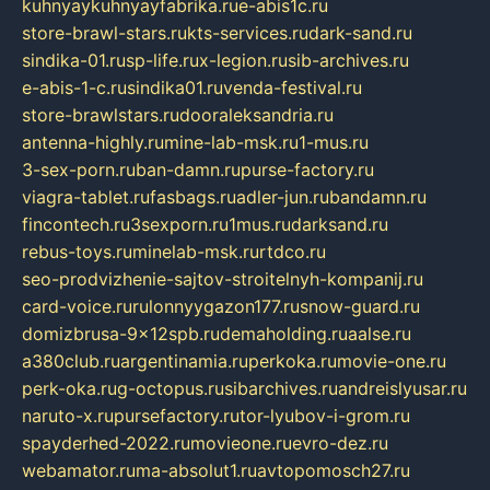
kuhnyaykuhnyayfabrika.ru
e-abis1c.ru
store-brawl-stars.ru
kts-services.ru
dark-sand.ru
sindika-01.ru
sp-life.ru
x-legion.ru
sib-archives.ru
e-abis-1-c.ru
sindika01.ru
venda-festival.ru
store-brawlstars.ru
dooraleksandria.ru
antenna-highly.ru
mine-lab-msk.ru
1-mus.ru
3-sex-porn.ru
ban-damn.ru
purse-factory.ru
viagra-tablet.ru
fasbags.ru
adler-jun.ru
bandamn.ru
fincontech.ru
3sexporn.ru
1mus.ru
darksand.ru
rebus-toys.ru
minelab-msk.ru
rtdco.ru
seo-prodvizhenie-sajtov-stroitelnyh-kompanij.ru
card-voice.ru
rulonnyygazon177.ru
snow-guard.ru
domizbrusa-9x12spb.ru
demaholding.ru
aalse.ru
a380club.ru
argentinamia.ru
perkoka.ru
movie-one.ru
perk-oka.ru
g-octopus.ru
sibarchives.ru
andreislyusar.ru
naruto-x.ru
pursefactory.ru
tor-lyubov-i-grom.ru
spayderhed-2022.ru
movieone.ru
evro-dez.ru
webamator.ru
ma-absolut1.ru
avtopomosch27.ru