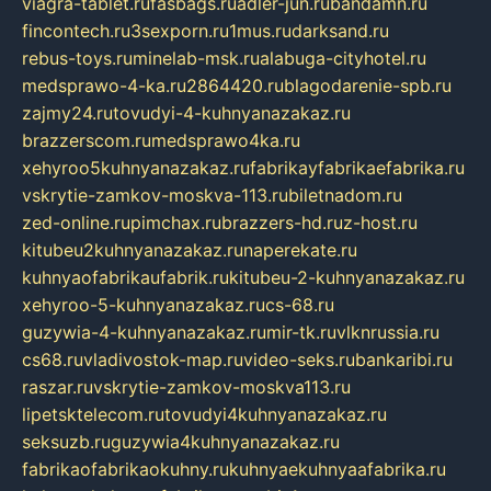
viagra-tablet.ru
fasbags.ru
adler-jun.ru
bandamn.ru
fincontech.ru
3sexporn.ru
1mus.ru
darksand.ru
rebus-toys.ru
minelab-msk.ru
alabuga-cityhotel.ru
medsprawo-4-ka.ru
2864420.ru
blagodarenie-spb.ru
zajmy24.ru
tovudyi-4-kuhnyanazakaz.ru
brazzerscom.ru
medsprawo4ka.ru
xehyroo5kuhnyanazakaz.ru
fabrikayfabrikaefabrika.ru
vskrytie-zamkov-moskva-113.ru
biletnadom.ru
zed-online.ru
pimchax.ru
brazzers-hd.ru
z-host.ru
kitubeu2kuhnyanazakaz.ru
naperekate.ru
kuhnyaofabrikaufabrik.ru
kitubeu-2-kuhnyanazakaz.ru
xehyroo-5-kuhnyanazakaz.ru
cs-68.ru
guzywia-4-kuhnyanazakaz.ru
mir-tk.ru
vlknrussia.ru
cs68.ru
vladivostok-map.ru
video-seks.ru
bankaribi.ru
raszar.ru
vskrytie-zamkov-moskva113.ru
lipetsktelecom.ru
tovudyi4kuhnyanazakaz.ru
seksuzb.ru
guzywia4kuhnyanazakaz.ru
fabrikaofabrikaokuhny.ru
kuhnyaekuhnyaafabrika.ru