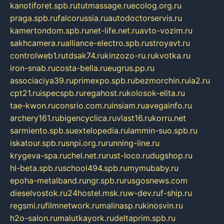
kanotiforet.spb.ru
tutmassage.ru
ecolog.org.ru
praga.spb.ru
falcorussia.ru
autodoctorservis.ru
kamertondom.spb.ru
net-life.net.ru
avto-vozim.ru
sakhcamera.ru
alliance-electro.spb.ru
stroyavt.ru
controlweb1.ru
tdsak74.ru
kinzozo-ru.ru
kvotka.ru
iron-snab.ru
costa-bella.ru
eugrus.pp.ru
associaciya39.ru
primexpo.spb.ru
bezmorchin.ru
ia2.ru
cpt21.ru
ispecspb.ru
regahost.ru
kolosok-elita.ru
tae-kwon.ru
consrio.com.ru
insiam.ru
avegainfo.ru
archery161.ru
bigencyclica.ru
vlast16.ru
korru.net
sarmiento.spb.su
extelopedia.ru
lammin-suo.spb.ru
iskatour.spb.ru
snpi.org.ru
running-line.ru
krygeva-spa.ru
chel.net.ru
rust-loco.ru
dugshop.ru
hl-beta.spb.ru
school494.spb.ru
mymubaby.ru
epoha-metalband.ru
ngr.spb.ru
rusgosnews.com
dieselvostok.ru
24hostel.msk.ru
w-dev.ru
f-ship.ru
regsmi.ru
filmnetwork.ru
malinasp.ru
kinosvin.ru
h2o-salon.ru
malutkayork.ru
deltaprim.spb.ru