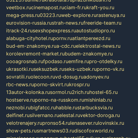
veetbox.ru
cinemapost.ru
ciam-fr.ru
kraft-you.ru
mega-press.ru
03223.ru
web-explore.ru
rastenuya.ru
eurovision-russia.ru
strah-news.ru
freeride-team.ru
itrack-24.ru
sexshopexpress.ru
autostudiopro.ru
alabuga-cityhotel.ru
pornv.ru
atlantpereezd.ru
bud-em-znakomye.ru
a-cdc.ru
elektrostal-news.ru
korolevremont-market.ru
budem-znakomye.ru
oooagrosnab.ru
fpodaso.ru
emfire.ru
pro-otdelky.ru
ukrasotki.ru
seksuzbek.ru
seks-uzbek.ru
porno-vk.ru
sovratili.ru
olecoon.ru
vd-dosug.ru
adonyev.ru
rbc-news.ru
porno-skvirt.ru
krospr.ru
13autor-kolonka.ru
sormol.ru
2rich.ru
hostel-65.ru
hostserve.ru
porno-na-russkom.ru
mishinlab.ru
neznobi.ru
bigfatcc.ru
habble.ru
starbucksvia.ru
delfinet.ru
silvernano.ru
elestal.ru
vektor-doroga.ru
velotrenajery.ru
pronso54.ru
lenasever.ru
lovinskix.ru
show-pets.ru
smartnews03.ru
discofoxworld.ru