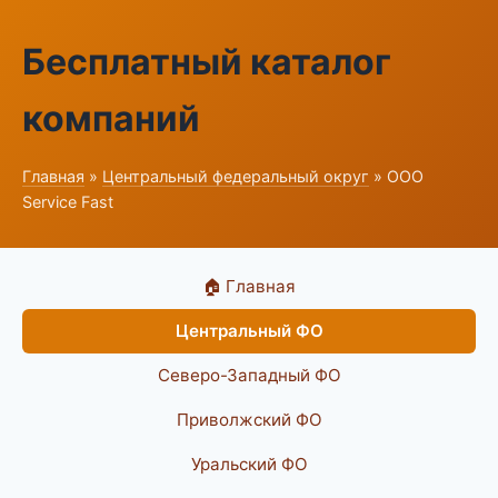
Бесплатный каталог
компаний
Главная
»
Центральный федеральный округ
» ООО
Service Fast
🏠 Главная
Центральный ФО
Северо-Западный ФО
Приволжский ФО
Уральский ФО