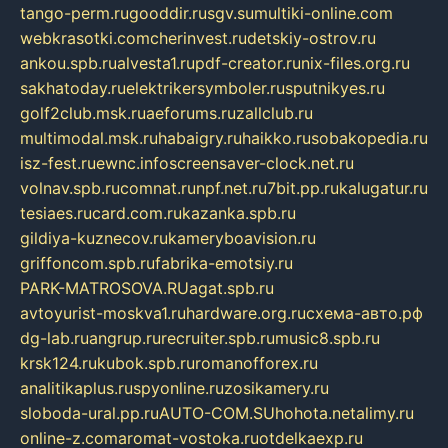
tango-perm.ru
gooddir.ru
sgv.su
multiki-online.com
webkrasotki.com
cherinvest.ru
detskiy-ostrov.ru
ankou.spb.ru
alvesta1.ru
pdf-creator.ru
nix-files.org.ru
sakhatoday.ru
elektrikersymboler.ru
sputnikyes.ru
golf2club.msk.ru
aeforums.ru
zallclub.ru
multimodal.msk.ru
habaigry.ru
haikko.ru
sobakopedia.ru
isz-fest.ru
ewnc.info
screensaver-clock.net.ru
volnav.spb.ru
comnat.ru
npf.net.ru
7bit.pp.ru
kalugatur.ru
tesiaes.ru
card.com.ru
kazanka.spb.ru
gildiya-kuznecov.ru
kameryboavision.ru
griffoncom.spb.ru
fabrika-emotsiy.ru
PARK-MATROSOVA.RU
agat.spb.ru
avtoyurist-moskva1.ru
hardware.org.ru
схема-авто.рф
dg-lab.ru
angrup.ru
recruiter.spb.ru
music8.spb.ru
krsk124.ru
kubok.spb.ru
romanofforex.ru
analitikaplus.ru
spyonline.ru
zosikamery.ru
sloboda-ural.pp.ru
AUTO-COM.SU
hohota.net
alimy.ru
online-z.com
aromat-vostoka.ru
otdelkaexp.ru