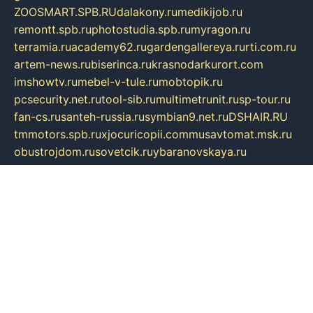
ZOOSMART.SPB.RU
dalakony.ru
medikijob.ru
remontt.spb.ru
photostudia.spb.ru
myragon.ru
terramia.ru
academy62.ru
gardengallereya.ru
rti.com.ru
artem-news.ru
biserinca.ru
krasnodarkurort.com
imshowtv.ru
mebel-v-tule.ru
mobtopik.ru
pcsecurity.net.ru
tool-sib.ru
multimetrunit.ru
sp-tour.ru
fan-cs.ru
santeh-russia.ru
symbian9.net.ru
DSHAIR.RU
tmmotors.spb.ru
xjocuricopii.com
musavtomat.msk.ru
obustrojdom.ru
sovetcik.ru
ybaranovskaya.ru
ppknews.ru
cult-alshei.ru
JAPANRUSSIA.RU
proekciyamebel.ru
imper-finans.ru
rim.org.ru
glamourai.ru
brassminus.ru
zabor-pro.ru
ftn.pp.ru
dorogoe58.ru
laimengpacker.ru
kuzova-zapchasti.ru
sageerp.ru
taxodrom.ru
dsrazvitie.ru
hardcity.net.ru
ratinghomegames.ru
topservice25.ru
gubernyan.ru
gtglasslined.ru
ii4.ru
tssport.spb.ru
andorra24.com
blackwallstreet.ru
oboimos.ru
optim-doors.com.ru
ikuch.ru
nycr.org.ru
npa21.ru
vremya-ch.spb.ru