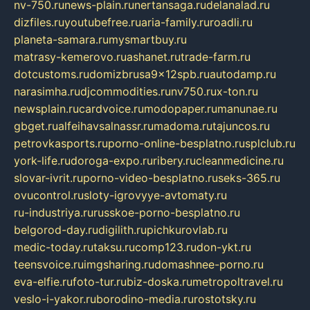
nv-750.ru
news-plain.ru
nertansaga.ru
delanalad.ru
dizfiles.ru
youtubefree.ru
aria-family.ru
roadli.ru
planeta-samara.ru
mysmartbuy.ru
matrasy-kemerovo.ru
ashanet.ru
trade-farm.ru
dotcustoms.ru
domizbrusa9x12spb.ru
autodamp.ru
narasimha.ru
djcommodities.ru
nv750.ru
x-ton.ru
newsplain.ru
cardvoice.ru
modopaper.ru
manunae.ru
gbget.ru
alfeihavsalnassr.ru
madoma.ru
tajuncos.ru
petrovkasports.ru
porno-online-besplatno.ru
splclub.ru
york-life.ru
doroga-expo.ru
ribery.ru
cleanmedicine.ru
slovar-ivrit.ru
porno-video-besplatno.ru
seks-365.ru
ovucontrol.ru
sloty-igrovyye-avtomaty.ru
ru-industriya.ru
russkoe-porno-besplatno.ru
belgorod-day.ru
digilith.ru
pichkurovlab.ru
medic-today.ru
taksu.ru
comp123.ru
don-ykt.ru
teensvoice.ru
imgsharing.ru
domashnee-porno.ru
eva-elfie.ru
foto-tur.ru
biz-doska.ru
metropoltravel.ru
veslo-i-yakor.ru
borodino-media.ru
rostotsky.ru