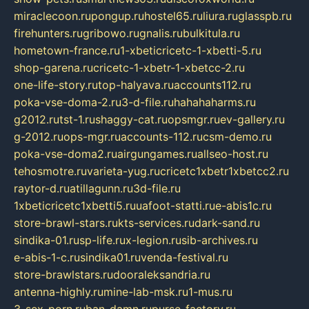
miraclecoon.ru
pongup.ru
hostel65.ru
liura.ru
glasspb.ru
firehunters.ru
gribowo.ru
gnalis.ru
bulkitula.ru
hometown-france.ru
1-xbeticricetc-1-xbetti-5.ru
shop-garena.ru
cricetc-1-xbetr-1-xbetcc-2.ru
one-life-story.ru
top-halyava.ru
accounts112.ru
poka-vse-doma-2.ru
3-d-file.ru
hahahaharms.ru
g2012.ru
tst-1.ru
shaggy-cat.ru
opsmgr.ru
ev-gallery.ru
g-2012.ru
ops-mgr.ru
accounts-112.ru
csm-demo.ru
poka-vse-doma2.ru
airgungames.ru
allseo-host.ru
tehosmotre.ru
varieta-yug.ru
cricetc1xbetr1xbetcc2.ru
raytor-d.ru
atillagunn.ru
3d-file.ru
1xbeticricetc1xbetti5.ru
uafoot-statti.ru
e-abis1c.ru
store-brawl-stars.ru
kts-services.ru
dark-sand.ru
sindika-01.ru
sp-life.ru
x-legion.ru
sib-archives.ru
e-abis-1-c.ru
sindika01.ru
venda-festival.ru
store-brawlstars.ru
dooraleksandria.ru
antenna-highly.ru
mine-lab-msk.ru
1-mus.ru