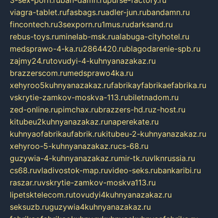
3-sex-porn.ru
ban-damn.ru
purse-factory.ru
viagra-tablet.ru
fasbags.ru
adler-jun.ru
bandamn.ru
fincontech.ru
3sexporn.ru
1mus.ru
darksand.ru
rebus-toys.ru
minelab-msk.ru
alabuga-cityhotel.ru
medsprawo-4-ka.ru
2864420.ru
blagodarenie-spb.ru
zajmy24.ru
tovudyi-4-kuhnyanazakaz.ru
brazzerscom.ru
medsprawo4ka.ru
xehyroo5kuhnyanazakaz.ru
fabrikayfabrikaefabrika.ru
vskrytie-zamkov-moskva-113.ru
biletnadom.ru
zed-online.ru
pimchax.ru
brazzers-hd.ru
z-host.ru
kitubeu2kuhnyanazakaz.ru
naperekate.ru
kuhnyaofabrikaufabrik.ru
kitubeu-2-kuhnyanazakaz.ru
xehyroo-5-kuhnyanazakaz.ru
cs-68.ru
guzywia-4-kuhnyanazakaz.ru
mir-tk.ru
vlknrussia.ru
cs68.ru
vladivostok-map.ru
video-seks.ru
bankaribi.ru
raszar.ru
vskrytie-zamkov-moskva113.ru
lipetsktelecom.ru
tovudyi4kuhnyanazakaz.ru
seksuzb.ru
guzywia4kuhnyanazakaz.ru