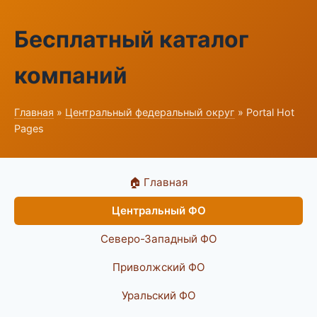
Бесплатный каталог
компаний
Главная
»
Центральный федеральный округ
» Portal Hot
Pages
🏠 Главная
Центральный ФО
Северо-Западный ФО
Приволжский ФО
Уральский ФО