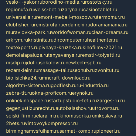
veslo-i-yakor.ru
borodino-media.ru
rostotsky.ru
regionufa.ru
weiss-bet.ru
zaryna.ru
casinotablet.ru
universalia.ru
remont-mebeli-moscow.ru
termomur.ru
clubfisher.ru
remstirufa.ru
erdamchi.ru
doramamama.ru
muraviovka-park.ru
worldofwoman.ru
clean-dreams.ru
arkrym.ru
kristinita.ru
dircomputer.ru
healthenter.ru
textexperts.ru
pivnaya-kruzhka.ru
kinofilmy-2021.ru
demolalapaluza.ru
tanyavanya.ru
remstir-tolyatti.ru
msdip.ru
jdol.ru
sokolovr.ru
newtech-spb.ru
rezemkleim.ru
massage-tai.ru
seonub.ru
zvonitut.ru
biolisichka24.ru
mncraft-download.ru
algoritm-sistema.ru
godflesh.ru
ru-industria.ru
zebra-tlt.ru
okna-proficom.ru
erynok.ru
onlinekinospace.ru
startupstudio-fefu.ru
zarges-ru.ru
gegenjustizunrecht.ru
autobalashov.ru
utrovortu.ru
spiski-firm.ru
elara-m.ru
kinomusorka.ru
mkcslava.ru
2bets.ru
vintovoykompressor.ru
birminghamvsfulham.ru
sarmat-komp.ru
pioneeri.ru