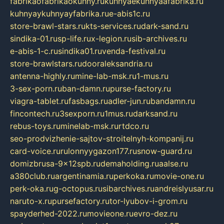
fabrikaofabrikaokuhny.ru
kuhnyaekuhnyaafabrika.ru
kuhnyaykuhnyayfabrika.ru
e-abis1c.ru
store-brawl-stars.ru
kts-services.ru
dark-sand.ru
sindika-01.ru
sp-life.ru
x-legion.ru
sib-archives.ru
e-abis-1-c.ru
sindika01.ru
venda-festival.ru
store-brawlstars.ru
dooraleksandria.ru
antenna-highly.ru
mine-lab-msk.ru
1-mus.ru
3-sex-porn.ru
ban-damn.ru
purse-factory.ru
viagra-tablet.ru
fasbags.ru
adler-jun.ru
bandamn.ru
fincontech.ru
3sexporn.ru
1mus.ru
darksand.ru
rebus-toys.ru
minelab-msk.ru
rtdco.ru
seo-prodvizhenie-sajtov-stroitelnyh-kompanij.ru
card-voice.ru
rulonnyygazon177.ru
snow-guard.ru
domizbrusa-9x12spb.ru
demaholding.ru
aalse.ru
a380club.ru
argentinamia.ru
perkoka.ru
movie-one.ru
perk-oka.ru
g-octopus.ru
sibarchives.ru
andreislyusar.ru
naruto-x.ru
pursefactory.ru
tor-lyubov-i-grom.ru
spayderhed-2022.ru
movieone.ru
evro-dez.ru