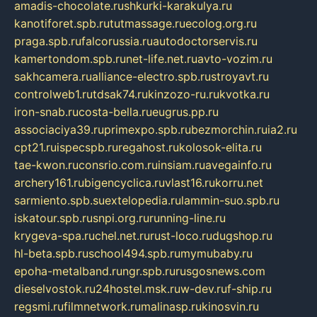
amadis-chocolate.ru
shkurki-karakulya.ru
kanotiforet.spb.ru
tutmassage.ru
ecolog.org.ru
praga.spb.ru
falcorussia.ru
autodoctorservis.ru
kamertondom.spb.ru
net-life.net.ru
avto-vozim.ru
sakhcamera.ru
alliance-electro.spb.ru
stroyavt.ru
controlweb1.ru
tdsak74.ru
kinzozo-ru.ru
kvotka.ru
iron-snab.ru
costa-bella.ru
eugrus.pp.ru
associaciya39.ru
primexpo.spb.ru
bezmorchin.ru
ia2.ru
cpt21.ru
ispecspb.ru
regahost.ru
kolosok-elita.ru
tae-kwon.ru
consrio.com.ru
insiam.ru
avegainfo.ru
archery161.ru
bigencyclica.ru
vlast16.ru
korru.net
sarmiento.spb.su
extelopedia.ru
lammin-suo.spb.ru
iskatour.spb.ru
snpi.org.ru
running-line.ru
krygeva-spa.ru
chel.net.ru
rust-loco.ru
dugshop.ru
hl-beta.spb.ru
school494.spb.ru
mymubaby.ru
epoha-metalband.ru
ngr.spb.ru
rusgosnews.com
dieselvostok.ru
24hostel.msk.ru
w-dev.ru
f-ship.ru
regsmi.ru
filmnetwork.ru
malinasp.ru
kinosvin.ru