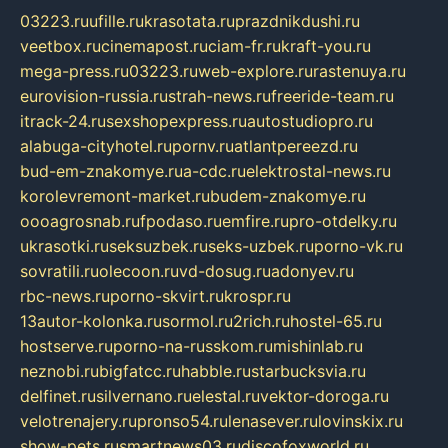
03223.ru
ufille.ru
krasotata.ru
prazdnikdushi.ru
veetbox.ru
cinemapost.ru
ciam-fr.ru
kraft-you.ru
mega-press.ru
03223.ru
web-explore.ru
rastenuya.ru
eurovision-russia.ru
strah-news.ru
freeride-team.ru
itrack-24.ru
sexshopexpress.ru
autostudiopro.ru
alabuga-cityhotel.ru
pornv.ru
atlantpereezd.ru
bud-em-znakomye.ru
a-cdc.ru
elektrostal-news.ru
korolevremont-market.ru
budem-znakomye.ru
oooagrosnab.ru
fpodaso.ru
emfire.ru
pro-otdelky.ru
ukrasotki.ru
seksuzbek.ru
seks-uzbek.ru
porno-vk.ru
sovratili.ru
olecoon.ru
vd-dosug.ru
adonyev.ru
rbc-news.ru
porno-skvirt.ru
krospr.ru
13autor-kolonka.ru
sormol.ru
2rich.ru
hostel-65.ru
hostserve.ru
porno-na-russkom.ru
mishinlab.ru
neznobi.ru
bigfatcc.ru
habble.ru
starbucksvia.ru
delfinet.ru
silvernano.ru
elestal.ru
vektor-doroga.ru
velotrenajery.ru
pronso54.ru
lenasever.ru
lovinskix.ru
show-pets.ru
smartnews03.ru
discofoxworld.ru