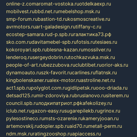
online-z.com
aromat-vostoka.ru
otdelkaexp.ru
mobilvest.ru
bbd.net.ru
mebelshop.msk.ru
smp-forum.ru
bastion-td.ru
kosmoscreative.ru
avrmotors.ru
art-galadesign.ru
tiffany-c.ru
ecostep-samara.ru
d-p.spb.ru
галактика73.рф
sko.com.ru
davitamebel-spb.ru
fotsis.ru
tesiaes.ru
kokoroyari.spb.ru
blesna-kazan.ru
mossilver.ru
lenderoq.ru
sergeydobrin.ru
tochkazvuka.msk.ru
people-of-art.ru
bezzubova.ru
clubtibet.ru
orior-aks.ru
dynamoauto.ru
szk-favorit.ru
carlines.ru
flatnsk.ru
kingbolenskaner.ru
alex-motor.ru
astroline.net.ru
act1.spb.ru
polyglot.com.ru
gidlipetsk.ru
ooo-driada.ru
detsad125.ru
mir-zdoroviya.ru
bruslanovo.ru
siterem.ru
council.spb.ru
лодкипатриот.рф
kafekolizey.ru
iclub.net.ru
gazon-easy.ru
sugarepilekb.ru
grinox.ru
pylesostineco.ru
msts-ozarenie.ru
kameryjooan.ru
artemovskij.ru
dopler.spb.ru
aid70.ru
metall-perm.ru
ndm.msk.ru
ratingzooshop.ru
apiaccess.ru