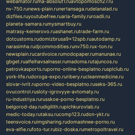
webamator.ru
ma-absolut1.ru
avtopomosch27.ru
nv-750.ru
news-plain.ru
nertansaga.ru
delanalad.ru
dizfiles.ru
youtubefree.ru
aria-family.ru
roadli.ru
planeta-samara.ru
mysmartbuy.ru
matrasy-kemerovo.ru
ashanet.ru
trade-farm.ru
dotcustoms.ru
domizbrusa9x12spb.ru
autodamp.ru
narasimha.ru
djcommodities.ru
nv750.ru
x-ton.ru
newsplain.ru
cardvoice.ru
modopaper.ru
manunae.ru
gbget.ru
alfeihavsalnassr.ru
madoma.ru
tajuncos.ru
petrovkasports.ru
porno-online-besplatno.ru
splclub.ru
york-life.ru
doroga-expo.ru
ribery.ru
cleanmedicine.ru
slovar-ivrit.ru
porno-video-besplatno.ru
seks-365.ru
ovucontrol.ru
sloty-igrovyye-avtomaty.ru
ru-industriya.ru
russkoe-porno-besplatno.ru
belgorod-day.ru
digilith.ru
pichkurovlab.ru
medic-today.ru
taksu.ru
comp123.ru
don-ykt.ru
teensvoice.ru
imgsharing.ru
domashnee-porno.ru
eva-elfie.ru
foto-tur.ru
biz-doska.ru
metropoltravel.ru