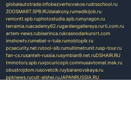
globalautotrade.info
bezverhovskoe.ru
drsschool.ru
ZOOSMART.SPB.RU
dalakony.ru
medikijob.ru
remontt.spb.ru
photostudia.spb.ru
myragon.ru
terramia.ru
academy62.ru
gardengallereya.ru
rti.com.ru
artem-news.ru
biserinca.ru
krasnodarkurort.com
imshowtv.ru
mebel-v-tule.ru
mobtopik.ru
pcsecurity.net.ru
tool-sib.ru
multimetrunit.ru
sp-tour.ru
fan-cs.ru
santeh-russia.ru
symbian9.net.ru
DSHAIR.RU
tmmotors.spb.ru
xjocuricopii.com
musavtomat.msk.ru
obustrojdom.ru
sovetcik.ru
ybaranovskaya.ru
ppknews.ru
cult-alshei.ru
JAPANRUSSIA.RU
proekciyamebel.ru
imper-finans.ru
rim.org.ru
glamourai.ru
brassminus.ru
zabor-pro.ru
ftn.pp.ru
dorogoe58.ru
laimengpacker.ru
kuzova-zapchasti.ru
sageerp.ru
taxodrom.ru
dsrazvitie.ru
hardcity.net.ru
ratinghomegames.ru
topservice25.ru
gubernyan.ru
gtglasslined.ru
ii4.ru
tssport.spb.ru
andorra24.com
blackwallstreet.ru
oboimos.ru
optim-doors.com.ru