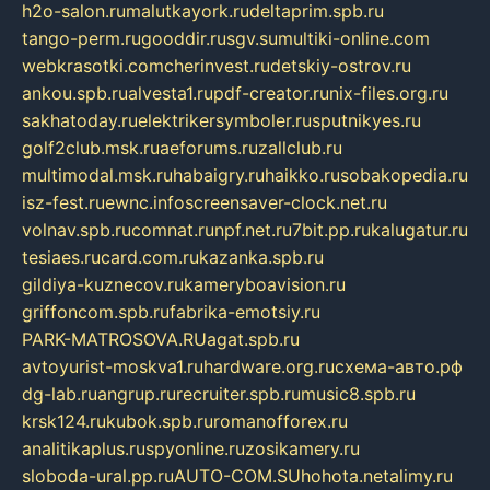
h2o-salon.ru
malutkayork.ru
deltaprim.spb.ru
tango-perm.ru
gooddir.ru
sgv.su
multiki-online.com
webkrasotki.com
cherinvest.ru
detskiy-ostrov.ru
ankou.spb.ru
alvesta1.ru
pdf-creator.ru
nix-files.org.ru
sakhatoday.ru
elektrikersymboler.ru
sputnikyes.ru
golf2club.msk.ru
aeforums.ru
zallclub.ru
multimodal.msk.ru
habaigry.ru
haikko.ru
sobakopedia.ru
isz-fest.ru
ewnc.info
screensaver-clock.net.ru
volnav.spb.ru
comnat.ru
npf.net.ru
7bit.pp.ru
kalugatur.ru
tesiaes.ru
card.com.ru
kazanka.spb.ru
gildiya-kuznecov.ru
kameryboavision.ru
griffoncom.spb.ru
fabrika-emotsiy.ru
PARK-MATROSOVA.RU
agat.spb.ru
avtoyurist-moskva1.ru
hardware.org.ru
схема-авто.рф
dg-lab.ru
angrup.ru
recruiter.spb.ru
music8.spb.ru
krsk124.ru
kubok.spb.ru
romanofforex.ru
analitikaplus.ru
spyonline.ru
zosikamery.ru
sloboda-ural.pp.ru
AUTO-COM.SU
hohota.net
alimy.ru