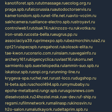
kanotiforet.spb.ru
tutmassage.ru
ecolog.org.ru
praga.spb.ru
falcorussia.ru
autodoctorservis.ru
kamertondom.spb.ru
net-life.net.ru
avto-vozim.ru
sakhcamera.ru
alliance-electro.spb.ru
stroyavt.ru
controlweb1.ru
tdsak74.ru
kinzozo-ru.ru
kvotka.ru
iron-snab.ru
costa-bella.ru
eugrus.pp.ru
associaciya39.ru
primexpo.spb.ru
bezmorchin.ru
ia2.ru
cpt21.ru
ispecspb.ru
regahost.ru
kolosok-elita.ru
tae-kwon.ru
consrio.com.ru
insiam.ru
avegainfo.ru
archery161.ru
bigencyclica.ru
vlast16.ru
korru.net
sarmiento.spb.su
extelopedia.ru
lammin-suo.spb.ru
iskatour.spb.ru
snpi.org.ru
running-line.ru
krygeva-spa.ru
chel.net.ru
rust-loco.ru
dugshop.ru
hl-beta.spb.ru
school494.spb.ru
mymubaby.ru
epoha-metalband.ru
ngr.spb.ru
rusgosnews.com
dieselvostok.ru
24hostel.msk.ru
w-dev.ru
f-ship.ru
regsmi.ru
filmnetwork.ru
malinasp.ru
kinosvin.ru
h2o-salon.ru
malutkayork.ru
deltaprim.spb.ru