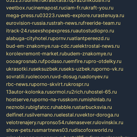
veetbox.ru
cinemapost.ru
ciam-fr.ru
kraft-you.ru
mega-press.ru
03223.ru
web-explore.ru
rastenuya.ru
eurovision-russia.ru
strah-news.ru
freeride-team.ru
itrack-24.ru
sexshopexpress.ru
autostudiopro.ru
alabuga-cityhotel.ru
pornv.ru
atlantpereezd.ru
bud-em-znakomye.ru
a-cdc.ru
elektrostal-news.ru
korolevremont-market.ru
budem-znakomye.ru
oooagrosnab.ru
fpodaso.ru
emfire.ru
pro-otdelky.ru
ukrasotki.ru
seksuzbek.ru
seks-uzbek.ru
porno-vk.ru
sovratili.ru
olecoon.ru
vd-dosug.ru
adonyev.ru
rbc-news.ru
porno-skvirt.ru
krospr.ru
13autor-kolonka.ru
sormol.ru
2rich.ru
hostel-65.ru
hostserve.ru
porno-na-russkom.ru
mishinlab.ru
neznobi.ru
bigfatcc.ru
habble.ru
starbucksvia.ru
delfinet.ru
silvernano.ru
elestal.ru
vektor-doroga.ru
velotrenajery.ru
pronso54.ru
lenasever.ru
lovinskix.ru
show-pets.ru
smartnews03.ru
discofoxworld.ru