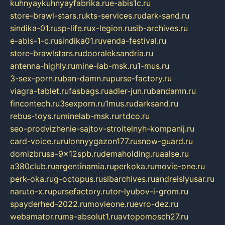
kuhnyaykuhnyayfabrika.ru
e-abis1c.ru
store-brawl-stars.ru
kts-services.ru
dark-sand.ru
sindika-01.ru
sp-life.ru
x-legion.ru
sib-archives.ru
e-abis-1-c.ru
sindika01.ru
venda-festival.ru
store-brawlstars.ru
dooraleksandria.ru
antenna-highly.ru
mine-lab-msk.ru
1-mus.ru
3-sex-porn.ru
ban-damn.ru
purse-factory.ru
viagra-tablet.ru
fasbags.ru
adler-jun.ru
bandamn.ru
fincontech.ru
3sexporn.ru
1mus.ru
darksand.ru
rebus-toys.ru
minelab-msk.ru
rtdco.ru
seo-prodvizhenie-sajtov-stroitelnyh-kompanij.ru
card-voice.ru
rulonnyygazon177.ru
snow-guard.ru
domizbrusa-9x12spb.ru
demaholding.ru
aalse.ru
a380club.ru
argentinamia.ru
perkoka.ru
movie-one.ru
perk-oka.ru
g-octopus.ru
sibarchives.ru
andreislyusar.ru
naruto-x.ru
pursefactory.ru
tor-lyubov-i-grom.ru
spayderhed-2022.ru
movieone.ru
evro-dez.ru
webamator.ru
ma-absolut1.ru
avtopomosch27.ru