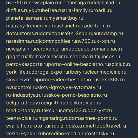
nv-750.ru
news-plain.ru
nertansaga.ru
delanalad.ru
dizfiles.ru
youtubefree.ru
aria-family.ru
roadli.ru
planeta-samara.ru
mysmartbuy.ru
matrasy-kemerovo.ru
ashanet.ru
trade-farm.ru
dotcustoms.ru
domizbrusa9x12spb.ru
autodamp.ru
narasimha.ru
djcommodities.ru
nv750.ru
x-ton.ru
newsplain.ru
cardvoice.ru
modopaper.ru
manunae.ru
gbget.ru
alfeihavsalnassr.ru
madoma.ru
tajuncos.ru
petrovkasports.ru
porno-online-besplatno.ru
splclub.ru
york-life.ru
doroga-expo.ru
ribery.ru
cleanmedicine.ru
slovar-ivrit.ru
porno-video-besplatno.ru
seks-365.ru
ovucontrol.ru
sloty-igrovyye-avtomaty.ru
ru-industriya.ru
russkoe-porno-besplatno.ru
belgorod-day.ru
digilith.ru
pichkurovlab.ru
medic-today.ru
taksu.ru
comp123.ru
don-ykt.ru
teensvoice.ru
imgsharing.ru
domashnee-porno.ru
eva-elfie.ru
foto-tur.ru
biz-doska.ru
metropoltravel.ru
veslo-i-yakor.ru
borodino-media.ru
rostotsky.ru