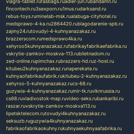
viagra-tablet.ru
fasbags.ru
adler-jun.ru
bandamn.ru
fincontech.ru
3sexporn.ru
1mus.ru
darksand.ru
rebus-toys.ru
minelab-msk.ru
alabuga-cityhotel.ru
medsprawo-4-ka.ru
2864420.ru
blagodarenie-spb.ru
zajmy24.ru
tovudyi-4-kuhnyanazakaz.ru
brazzerscom.ru
medsprawo4ka.ru
xehyroo5kuhnyanazakaz.ru
fabrikayfabrikaefabrika.ru
vskrytie-zamkov-moskva-113.ru
biletnadom.ru
zed-online.ru
pimchax.ru
brazzers-hd.ru
z-host.ru
kitubeu2kuhnyanazakaz.ru
naperekate.ru
kuhnyaofabrikaufabrik.ru
kitubeu-2-kuhnyanazakaz.ru
xehyroo-5-kuhnyanazakaz.ru
cs-68.ru
guzywia-4-kuhnyanazakaz.ru
mir-tk.ru
vlknrussia.ru
cs68.ru
vladivostok-map.ru
video-seks.ru
bankaribi.ru
raszar.ru
vskrytie-zamkov-moskva113.ru
lipetsktelecom.ru
tovudyi4kuhnyanazakaz.ru
seksuzb.ru
guzywia4kuhnyanazakaz.ru
fabrikaofabrikaokuhny.ru
kuhnyaekuhnyaafabrika.ru