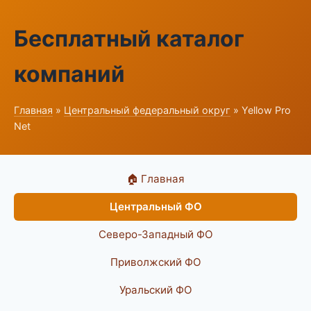
Бесплатный каталог
компаний
Главная
»
Центральный федеральный округ
» Yellow Pro
Net
🏠 Главная
Центральный ФО
Северо-Западный ФО
Приволжский ФО
Уральский ФО