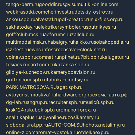
tango-perm.ru
gooddir.ru
sgv.su
multiki-online.com
webkrasotki.com
cherinvest.ru
detskiy-ostrov.ru
ankou.spb.ru
alvesta1.ru
pdf-creator.ru
nix-files.org.ru
sakhatoday.ru
elektrikersymboler.ru
sputnikyes.ru
golf2club.msk.ru
aeforums.ru
zallclub.ru
multimodal.msk.ru
habaigry.ru
haikko.ru
sobakopedia.ru
isz-fest.ru
ewnc.info
screensaver-clock.net.ru
volnav.spb.ru
comnat.ru
npf.net.ru
7bit.pp.ru
kalugatur.ru
tesiaes.ru
card.com.ru
kazanka.spb.ru
gildiya-kuznecov.ru
kameryboavision.ru
griffoncom.spb.ru
fabrika-emotsiy.ru
PARK-MATROSOVA.RU
agat.spb.ru
avtoyurist-moskva1.ru
hardware.org.ru
схема-авто.рф
dg-lab.ru
angrup.ru
recruiter.spb.ru
music8.spb.ru
krsk124.ru
kubok.spb.ru
romanofforex.ru
analitikaplus.ru
spyonline.ru
zosikamery.ru
sloboda-ural.pp.ru
AUTO-COM.SU
hohota.net
alimy.ru
online-z.com
aromat-vostoka.ru
otdelkaexp.ru