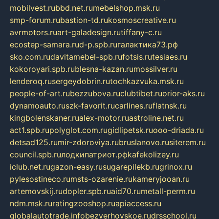
mobilvest.ru
bbd.net.ru
mebelshop.msk.ru
smp-forum.ru
bastion-td.ru
kosmoscreative.ru
avrmotors.ru
art-galadesign.ru
tiffany-c.ru
ecostep-samara.ru
d-p.spb.ru
галактика73.рф
sko.com.ru
davitamebel-spb.ru
fotsis.ru
tesiaes.ru
kokoroyari.spb.ru
blesna-kazan.ru
mossilver.ru
lenderoq.ru
sergeydobrin.ru
tochkazvuka.msk.ru
people-of-art.ru
bezzubova.ru
clubtibet.ru
orior-aks.ru
dynamoauto.ru
szk-favorit.ru
carlines.ru
flatnsk.ru
kingbolenskaner.ru
alex-motor.ru
astroline.net.ru
act1.spb.ru
polyglot.com.ru
gidlipetsk.ru
ooo-driada.ru
detsad125.ru
mir-zdoroviya.ru
bruslanovo.ru
siterem.ru
council.spb.ru
лодкипатриот.рф
kafekolizey.ru
iclub.net.ru
gazon-easy.ru
sugarepilekb.ru
grinox.ru
pylesostineco.ru
msts-ozarenie.ru
kameryjooan.ru
artemovskij.ru
dopler.spb.ru
aid70.ru
metall-perm.ru
ndm.msk.ru
ratingzooshop.ru
apiaccess.ru
globalautotrade.info
bezverhovskoe.ru
drsschool.ru