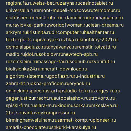
regionufa.ru
weiss-bet.ru
zaryna.ru
casinotablet.ru
universalia.ru
remont-mebeli-moscow.ru
termomur.ru
clubfisher.ru
remstirufa.ru
erdamchi.ru
doramamama.ru
muraviovka-park.ru
worldofwoman.ru
clean-dreams.ru
arkrym.ru
kristinita.ru
dircomputer.ru
healthenter.ru
textexperts.ru
pivnaya-kruzhka.ru
kinofilmy-2021.ru
demolalapaluza.ru
tanyavanya.ru
remstir-tolyatti.ru
msdip.ru
jdol.ru
sokolovr.ru
newtech-spb.ru
rezemkleim.ru
massage-tai.ru
seonub.ru
zvonitut.ru
biolisichka24.ru
mncraft-download.ru
algoritm-sistema.ru
godflesh.ru
ru-industria.ru
zebra-tlt.ru
okna-proficom.ru
erynok.ru
onlinekinospace.ru
startupstudio-fefu.ru
zarges-ru.ru
gegenjustizunrecht.ru
autobalashov.ru
utrovortu.ru
spiski-firm.ru
elara-m.ru
kinomusorka.ru
mkcslava.ru
2bets.ru
vintovoykompressor.ru
birminghamvsfulham.ru
sarmat-komp.ru
pioneeri.ru
amadis-chocolate.ru
shkurki-karakulya.ru