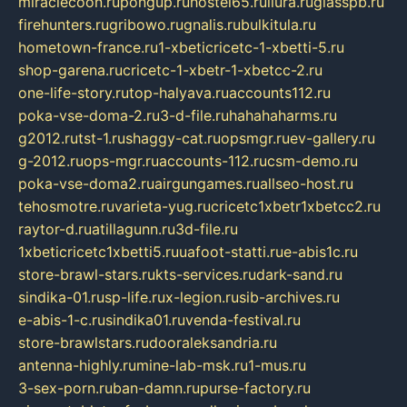
miraclecoon.ru
pongup.ru
hostel65.ru
liura.ru
glasspb.ru
firehunters.ru
gribowo.ru
gnalis.ru
bulkitula.ru
hometown-france.ru
1-xbeticricetc-1-xbetti-5.ru
shop-garena.ru
cricetc-1-xbetr-1-xbetcc-2.ru
one-life-story.ru
top-halyava.ru
accounts112.ru
poka-vse-doma-2.ru
3-d-file.ru
hahahaharms.ru
g2012.ru
tst-1.ru
shaggy-cat.ru
opsmgr.ru
ev-gallery.ru
g-2012.ru
ops-mgr.ru
accounts-112.ru
csm-demo.ru
poka-vse-doma2.ru
airgungames.ru
allseo-host.ru
tehosmotre.ru
varieta-yug.ru
cricetc1xbetr1xbetcc2.ru
raytor-d.ru
atillagunn.ru
3d-file.ru
1xbeticricetc1xbetti5.ru
uafoot-statti.ru
e-abis1c.ru
store-brawl-stars.ru
kts-services.ru
dark-sand.ru
sindika-01.ru
sp-life.ru
x-legion.ru
sib-archives.ru
e-abis-1-c.ru
sindika01.ru
venda-festival.ru
store-brawlstars.ru
dooraleksandria.ru
antenna-highly.ru
mine-lab-msk.ru
1-mus.ru
3-sex-porn.ru
ban-damn.ru
purse-factory.ru