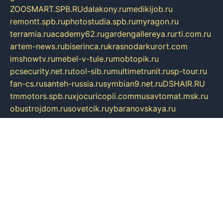
ZOOSMART.SPB.RU
dalakony.ru
medikijob.ru
remontt.spb.ru
photostudia.spb.ru
myragon.ru
terramia.ru
academy62.ru
gardengallereya.ru
rti.com.ru
artem-news.ru
biserinca.ru
krasnodarkurort.com
imshowtv.ru
mebel-v-tule.ru
mobtopik.ru
pcsecurity.net.ru
tool-sib.ru
multimetrunit.ru
sp-tour.ru
fan-cs.ru
santeh-russia.ru
symbian9.net.ru
DSHAIR.RU
tmmotors.spb.ru
xjocuricopii.com
musavtomat.msk.ru
obustrojdom.ru
sovetcik.ru
ybaranovskaya.ru
ppknews.ru
cult-alshei.ru
JAPANRUSSIA.RU
proekciyamebel.ru
imper-finans.ru
rim.org.ru
glamourai.ru
brassminus.ru
zabor-pro.ru
ftn.pp.ru
dorogoe58.ru
laimengpacker.ru
kuzova-zapchasti.ru
sageerp.ru
taxodrom.ru
dsrazvitie.ru
hardcity.net.ru
ratinghomegames.ru
topservice25.ru
gubernyan.ru
gtglasslined.ru
ii4.ru
tssport.spb.ru
andorra24.com
blackwallstreet.ru
oboimos.ru
optim-doors.com.ru
ikuch.ru
nycr.org.ru
npa21.ru
vremya-ch.spb.ru