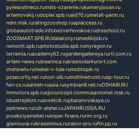
pylesostineco.ru
msts-ozarenie.ru
kameryjooan.ru
artemovskij.ru
dopler.spb.ru
aid70.ru
metall-perm.ru
ndm.msk.ru
ratingzooshop.ru
apiaccess.ru
globalautotrade.info
bezverhovskoe.ru
drsschool.ru
ZOOSMART.SPB.RU
dalakony.ru
medikijob.ru
remontt.spb.ru
photostudia.spb.ru
myragon.ru
terramia.ru
academy62.ru
gardengallereya.ru
rti.com.ru
artem-news.ru
biserinca.ru
krasnodarkurort.com
imshowtv.ru
mebel-v-tule.ru
mobtopik.ru
pcsecurity.net.ru
tool-sib.ru
multimetrunit.ru
sp-tour.ru
fan-cs.ru
santeh-russia.ru
symbian9.net.ru
DSHAIR.RU
tmmotors.spb.ru
xjocuricopii.com
musavtomat.msk.ru
obustrojdom.ru
sovetcik.ru
ybaranovskaya.ru
ppknews.ru
cult-alshei.ru
JAPANRUSSIA.RU
proekciyamebel.ru
imper-finans.ru
rim.org.ru
glamourai.ru
brassminus.ru
zabor-pro.ru
ftn.pp.ru
dorogoe58.ru
laimengpacker.ru
kuzova-zapchasti.ru