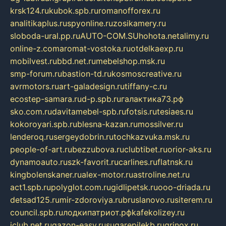
krsk124.ru
kubok.spb.ru
romanofforex.ru
analitikaplus.ru
spyonline.ru
zosikamery.ru
sloboda-ural.pp.ru
AUTO-COM.SU
hohota.net
alimy.ru
online-z.com
aromat-vostoka.ru
otdelkaexp.ru
mobilvest.ru
bbd.net.ru
mebelshop.msk.ru
smp-forum.ru
bastion-td.ru
kosmoscreative.ru
avrmotors.ru
art-galadesign.ru
tiffany-c.ru
ecostep-samara.ru
d-p.spb.ru
галактика73.рф
sko.com.ru
davitamebel-spb.ru
fotsis.ru
tesiaes.ru
kokoroyari.spb.ru
blesna-kazan.ru
mossilver.ru
lenderoq.ru
sergeydobrin.ru
tochkazvuka.msk.ru
people-of-art.ru
bezzubova.ru
clubtibet.ru
orior-aks.ru
dynamoauto.ru
szk-favorit.ru
carlines.ru
flatnsk.ru
kingbolenskaner.ru
alex-motor.ru
astroline.net.ru
act1.spb.ru
polyglot.com.ru
gidlipetsk.ru
ooo-driada.ru
detsad125.ru
mir-zdoroviya.ru
bruslanovo.ru
siterem.ru
council.spb.ru
лодкипатриот.рф
kafekolizey.ru
iclub.net.ru
gazon-easy.ru
sugarepilekb.ru
grinox.ru