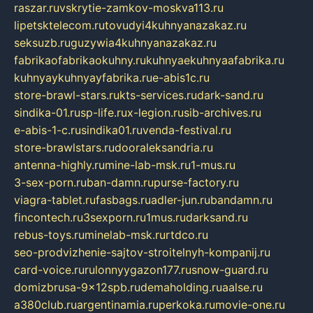
raszar.ru
vskrytie-zamkov-moskva113.ru
lipetsktelecom.ru
tovudyi4kuhnyanazakaz.ru
seksuzb.ru
guzywia4kuhnyanazakaz.ru
fabrikaofabrikaokuhny.ru
kuhnyaekuhnyaafabrika.ru
kuhnyaykuhnyayfabrika.ru
e-abis1c.ru
store-brawl-stars.ru
kts-services.ru
dark-sand.ru
sindika-01.ru
sp-life.ru
x-legion.ru
sib-archives.ru
e-abis-1-c.ru
sindika01.ru
venda-festival.ru
store-brawlstars.ru
dooraleksandria.ru
antenna-highly.ru
mine-lab-msk.ru
1-mus.ru
3-sex-porn.ru
ban-damn.ru
purse-factory.ru
viagra-tablet.ru
fasbags.ru
adler-jun.ru
bandamn.ru
fincontech.ru
3sexporn.ru
1mus.ru
darksand.ru
rebus-toys.ru
minelab-msk.ru
rtdco.ru
seo-prodvizhenie-sajtov-stroitelnyh-kompanij.ru
card-voice.ru
rulonnyygazon177.ru
snow-guard.ru
domizbrusa-9x12spb.ru
demaholding.ru
aalse.ru
a380club.ru
argentinamia.ru
perkoka.ru
movie-one.ru