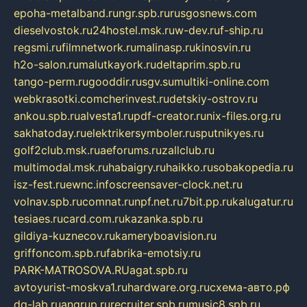
epoha-metalband.ru
ngr.spb.ru
rusgosnews.com
dieselvostok.ru
24hostel.msk.ru
w-dev.ru
f-ship.ru
regsmi.ru
filmnetwork.ru
malinasp.ru
kinosvin.ru
h2o-salon.ru
malutkayork.ru
deltaprim.spb.ru
tango-perm.ru
gooddir.ru
sgv.su
multiki-online.com
webkrasotki.com
cherinvest.ru
detskiy-ostrov.ru
ankou.spb.ru
alvesta1.ru
pdf-creator.ru
nix-files.org.ru
sakhatoday.ru
elektrikersymboler.ru
sputnikyes.ru
golf2club.msk.ru
aeforums.ru
zallclub.ru
multimodal.msk.ru
habaigry.ru
haikko.ru
sobakopedia.ru
isz-fest.ru
ewnc.info
screensaver-clock.net.ru
volnav.spb.ru
comnat.ru
npf.net.ru
7bit.pp.ru
kalugatur.ru
tesiaes.ru
card.com.ru
kazanka.spb.ru
gildiya-kuznecov.ru
kameryboavision.ru
griffoncom.spb.ru
fabrika-emotsiy.ru
PARK-MATROSOVA.RU
agat.spb.ru
avtoyurist-moskva1.ru
hardware.org.ru
схема-авто.рф
dg-lab.ru
angrup.ru
recruiter.spb.ru
music8.spb.ru