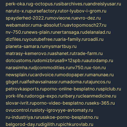
perk-oka.ru
g-octopus.ru
sibarchives.ru
andreislyusar.ru
naruto-x.ru
pursefactory.ru
tor-lyubov-i-grom.ru
spayderhed-2022.ru
movieone.ru
evro-dez.ru
webamator.ru
ma-absolut1.ru
avtopomosch27.ru
nv-750.ru
news-plain.ru
nertansaga.ru
delanalad.ru
dizfiles.ru
youtubefree.ru
aria-family.ru
roadli.ru
planeta-samara.ru
mysmartbuy.ru
matrasy-kemerovo.ru
ashanet.ru
trade-farm.ru
dotcustoms.ru
domizbrusa9x12spb.ru
autodamp.ru
narasimha.ru
djcommodities.ru
nv750.ru
x-ton.ru
newsplain.ru
cardvoice.ru
modopaper.ru
manunae.ru
gbget.ru
alfeihavsalnassr.ru
madoma.ru
tajuncos.ru
petrovkasports.ru
porno-online-besplatno.ru
splclub.ru
york-life.ru
doroga-expo.ru
ribery.ru
cleanmedicine.ru
slovar-ivrit.ru
porno-video-besplatno.ru
seks-365.ru
ovucontrol.ru
sloty-igrovyye-avtomaty.ru
ru-industriya.ru
russkoe-porno-besplatno.ru
belgorod-day.ru
digilith.ru
pichkurovlab.ru