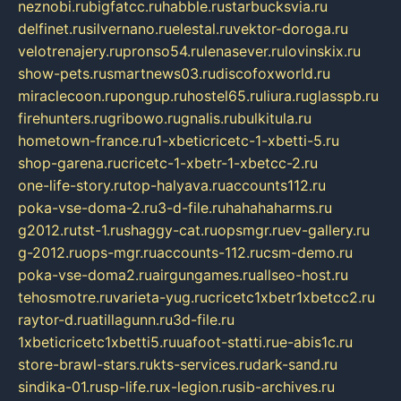
neznobi.ru
bigfatcc.ru
habble.ru
starbucksvia.ru
delfinet.ru
silvernano.ru
elestal.ru
vektor-doroga.ru
velotrenajery.ru
pronso54.ru
lenasever.ru
lovinskix.ru
show-pets.ru
smartnews03.ru
discofoxworld.ru
miraclecoon.ru
pongup.ru
hostel65.ru
liura.ru
glasspb.ru
firehunters.ru
gribowo.ru
gnalis.ru
bulkitula.ru
hometown-france.ru
1-xbeticricetc-1-xbetti-5.ru
shop-garena.ru
cricetc-1-xbetr-1-xbetcc-2.ru
one-life-story.ru
top-halyava.ru
accounts112.ru
poka-vse-doma-2.ru
3-d-file.ru
hahahaharms.ru
g2012.ru
tst-1.ru
shaggy-cat.ru
opsmgr.ru
ev-gallery.ru
g-2012.ru
ops-mgr.ru
accounts-112.ru
csm-demo.ru
poka-vse-doma2.ru
airgungames.ru
allseo-host.ru
tehosmotre.ru
varieta-yug.ru
cricetc1xbetr1xbetcc2.ru
raytor-d.ru
atillagunn.ru
3d-file.ru
1xbeticricetc1xbetti5.ru
uafoot-statti.ru
e-abis1c.ru
store-brawl-stars.ru
kts-services.ru
dark-sand.ru
sindika-01.ru
sp-life.ru
x-legion.ru
sib-archives.ru