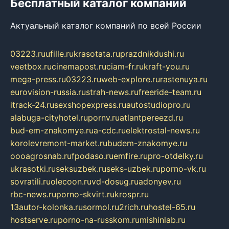
Бесплатный каталог компаний
Актуальный каталог компаний по всей России
03223.ru
ufille.ru
krasotata.ru
prazdnikdushi.ru
veetbox.ru
cinemapost.ru
ciam-fr.ru
kraft-you.ru
mega-press.ru
03223.ru
web-explore.ru
rastenuya.ru
eurovision-russia.ru
strah-news.ru
freeride-team.ru
itrack-24.ru
sexshopexpress.ru
autostudiopro.ru
alabuga-cityhotel.ru
pornv.ru
atlantpereezd.ru
bud-em-znakomye.ru
a-cdc.ru
elektrostal-news.ru
korolevremont-market.ru
budem-znakomye.ru
oooagrosnab.ru
fpodaso.ru
emfire.ru
pro-otdelky.ru
ukrasotki.ru
seksuzbek.ru
seks-uzbek.ru
porno-vk.ru
sovratili.ru
olecoon.ru
vd-dosug.ru
adonyev.ru
rbc-news.ru
porno-skvirt.ru
krospr.ru
13autor-kolonka.ru
sormol.ru
2rich.ru
hostel-65.ru
hostserve.ru
porno-na-russkom.ru
mishinlab.ru