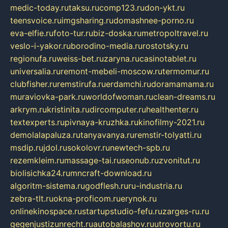
medic-today.ru
taksu.ru
comp123.ru
don-ykt.ru
teensvoice.ru
imgsharing.ru
domashnee-porno.ru
eva-elfie.ru
foto-tur.ru
biz-doska.ru
metropoltravel.ru
veslo-i-yakor.ru
borodino-media.ru
rostotsky.ru
regionufa.ru
weiss-bet.ru
zaryna.ru
casinotablet.ru
universalia.ru
remont-mebeli-moscow.ru
termomur.ru
clubfisher.ru
remstirufa.ru
erdamchi.ru
doramamama.ru
muraviovka-park.ru
worldofwoman.ru
clean-dreams.ru
arkrym.ru
kristinita.ru
dircomputer.ru
healthenter.ru
textexperts.ru
pivnaya-kruzhka.ru
kinofilmy-2021.ru
demolalapaluza.ru
tanyavanya.ru
remstir-tolyatti.ru
msdip.ru
jdol.ru
sokolovr.ru
newtech-spb.ru
rezemkleim.ru
massage-tai.ru
seonub.ru
zvonitut.ru
biolisichka24.ru
mncraft-download.ru
algoritm-sistema.ru
godflesh.ru
ru-industria.ru
zebra-tlt.ru
okna-proficom.ru
erynok.ru
onlinekinospace.ru
startupstudio-fefu.ru
zarges-ru.ru
gegenjustizunrecht.ru
autobalashov.ru
utrovortu.ru