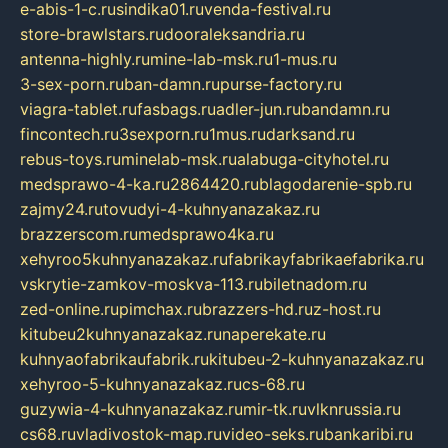
e-abis-1-c.ru
sindika01.ru
venda-festival.ru
store-brawlstars.ru
dooraleksandria.ru
antenna-highly.ru
mine-lab-msk.ru
1-mus.ru
3-sex-porn.ru
ban-damn.ru
purse-factory.ru
viagra-tablet.ru
fasbags.ru
adler-jun.ru
bandamn.ru
fincontech.ru
3sexporn.ru
1mus.ru
darksand.ru
rebus-toys.ru
minelab-msk.ru
alabuga-cityhotel.ru
medsprawo-4-ka.ru
2864420.ru
blagodarenie-spb.ru
zajmy24.ru
tovudyi-4-kuhnyanazakaz.ru
brazzerscom.ru
medsprawo4ka.ru
xehyroo5kuhnyanazakaz.ru
fabrikayfabrikaefabrika.ru
vskrytie-zamkov-moskva-113.ru
biletnadom.ru
zed-online.ru
pimchax.ru
brazzers-hd.ru
z-host.ru
kitubeu2kuhnyanazakaz.ru
naperekate.ru
kuhnyaofabrikaufabrik.ru
kitubeu-2-kuhnyanazakaz.ru
xehyroo-5-kuhnyanazakaz.ru
cs-68.ru
guzywia-4-kuhnyanazakaz.ru
mir-tk.ru
vlknrussia.ru
cs68.ru
vladivostok-map.ru
video-seks.ru
bankaribi.ru