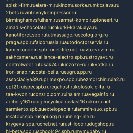
spiski-firm.ru
elara-m.ru
kinomusorka.ru
mkcslava.ru
2bets.ru
vintovoykompressor.ru
birminghamvsfulham.ru
sarmat-komp.ru
pioneeri.ru
amadis-chocolate.ru
shkurki-karakulya.ru
kanotiforet.spb.ru
tutmassage.ru
ecolog.org.ru
praga.spb.ru
falcorussia.ru
autodoctorservis.ru
kamertondom.spb.ru
net-life.net.ru
avto-vozim.ru
sakhcamera.ru
alliance-electro.spb.ru
stroyavt.ru
controlweb1.ru
tdsak74.ru
kinzozo-ru.ru
kvotka.ru
iron-snab.ru
costa-bella.ru
eugrus.pp.ru
associaciya39.ru
primexpo.spb.ru
bezmorchin.ru
ia2.ru
cpt21.ru
ispecspb.ru
regahost.ru
kolosok-elita.ru
tae-kwon.ru
consrio.com.ru
insiam.ru
avegainfo.ru
archery161.ru
bigencyclica.ru
vlast16.ru
korru.net
sarmiento.spb.su
extelopedia.ru
lammin-suo.spb.ru
iskatour.spb.ru
snpi.org.ru
running-line.ru
krygeva-spa.ru
chel.net.ru
rust-loco.ru
dugshop.ru
hl-beta.spb.ru
school494.spb.ru
mymubaby.ru