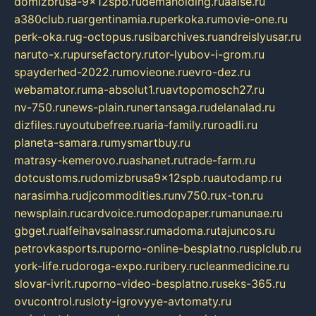
domizbrusa-9x12spb.ru
demaholding.ru
aalse.ru
a380club.ru
argentinamia.ru
perkoka.ru
movie-one.ru
perk-oka.ru
g-octopus.ru
sibarchives.ru
andreislyusar.ru
naruto-x.ru
pursefactory.ru
tor-lyubov-i-grom.ru
spayderhed-2022.ru
movieone.ru
evro-dez.ru
webamator.ru
ma-absolut1.ru
avtopomosch27.ru
nv-750.ru
news-plain.ru
nertansaga.ru
delanalad.ru
dizfiles.ru
youtubefree.ru
aria-family.ru
roadli.ru
planeta-samara.ru
mysmartbuy.ru
matrasy-kemerovo.ru
ashanet.ru
trade-farm.ru
dotcustoms.ru
domizbrusa9x12spb.ru
autodamp.ru
narasimha.ru
djcommodities.ru
nv750.ru
x-ton.ru
newsplain.ru
cardvoice.ru
modopaper.ru
manunae.ru
gbget.ru
alfeihavsalnassr.ru
madoma.ru
tajuncos.ru
petrovkasports.ru
porno-online-besplatno.ru
splclub.ru
york-life.ru
doroga-expo.ru
ribery.ru
cleanmedicine.ru
slovar-ivrit.ru
porno-video-besplatno.ru
seks-365.ru
ovucontrol.ru
sloty-igrovyye-avtomaty.ru