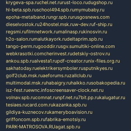
krygeva-spa.ru
chel.net.ru
rust-loco.ru
dugshop.ru
hl-beta.spb.ru
school494.spb.ru
mymubaby.ru
epoha-metalband.ru
ngr.spb.ru
rusgosnews.com
dieselvostok.ru
24hostel.msk.ru
w-dev.ru
f-ship.ru
regsmi.ru
filmnetwork.ru
malinasp.ru
kinosvin.ru
h2o-salon.ru
malutkayork.ru
deltaprim.spb.ru
tango-perm.ru
gooddir.ru
sgv.su
multiki-online.com
webkrasotki.com
cherinvest.ru
detskiy-ostrov.ru
ankou.spb.ru
alvesta1.ru
pdf-creator.ru
nix-files.org.ru
sakhatoday.ru
elektrikersymboler.ru
sputnikyes.ru
golf2club.msk.ru
aeforums.ru
zallclub.ru
multimodal.msk.ru
habaigry.ru
haikko.ru
sobakopedia.ru
isz-fest.ru
ewnc.info
screensaver-clock.net.ru
volnav.spb.ru
comnat.ru
npf.net.ru
7bit.pp.ru
kalugatur.ru
tesiaes.ru
card.com.ru
kazanka.spb.ru
gildiya-kuznecov.ru
kameryboavision.ru
griffoncom.spb.ru
fabrika-emotsiy.ru
PARK-MATROSOVA.RU
agat.spb.ru