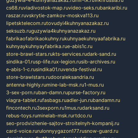
cs68.ru
vladivostok-map.ru
video-seks.ru
bankaribi.ru
raszar.ru
vskrytie-zamkov-moskva113.ru
lipetsktelecom.ru
tovudyi4kuhnyanazakaz.ru
seksuzb.ru
guzywia4kuhnyanazakaz.ru
fabrikaofabrikaokuhny.ru
kuhnyaekuhnyaafabrika.ru
kuhnyaykuhnyayfabrika.ru
e-abis1c.ru
store-brawl-stars.ru
kts-services.ru
dark-sand.ru
sindika-01.ru
sp-life.ru
x-legion.ru
sib-archives.ru
e-abis-1-c.ru
sindika01.ru
venda-festival.ru
store-brawlstars.ru
dooraleksandria.ru
antenna-highly.ru
mine-lab-msk.ru
1-mus.ru
3-sex-porn.ru
ban-damn.ru
purse-factory.ru
viagra-tablet.ru
fasbags.ru
adler-jun.ru
bandamn.ru
fincontech.ru
3sexporn.ru
1mus.ru
darksand.ru
rebus-toys.ru
minelab-msk.ru
rtdco.ru
seo-prodvizhenie-sajtov-stroitelnyh-kompanij.ru
card-voice.ru
rulonnyygazon177.ru
snow-guard.ru