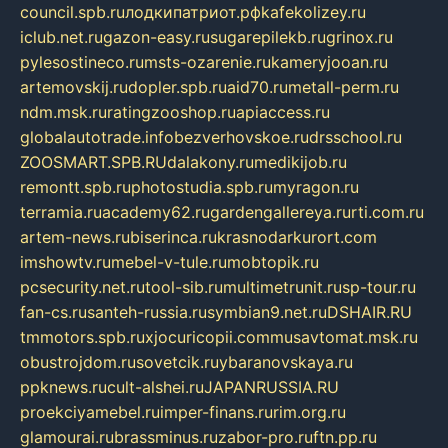
council.spb.ru
лодкипатриот.рф
kafekolizey.ru
iclub.net.ru
gazon-easy.ru
sugarepilekb.ru
grinox.ru
pylesostineco.ru
msts-ozarenie.ru
kameryjooan.ru
artemovskij.ru
dopler.spb.ru
aid70.ru
metall-perm.ru
ndm.msk.ru
ratingzooshop.ru
apiaccess.ru
globalautotrade.info
bezverhovskoe.ru
drsschool.ru
ZOOSMART.SPB.RU
dalakony.ru
medikijob.ru
remontt.spb.ru
photostudia.spb.ru
myragon.ru
terramia.ru
academy62.ru
gardengallereya.ru
rti.com.ru
artem-news.ru
biserinca.ru
krasnodarkurort.com
imshowtv.ru
mebel-v-tule.ru
mobtopik.ru
pcsecurity.net.ru
tool-sib.ru
multimetrunit.ru
sp-tour.ru
fan-cs.ru
santeh-russia.ru
symbian9.net.ru
DSHAIR.RU
tmmotors.spb.ru
xjocuricopii.com
musavtomat.msk.ru
obustrojdom.ru
sovetcik.ru
ybaranovskaya.ru
ppknews.ru
cult-alshei.ru
JAPANRUSSIA.RU
proekciyamebel.ru
imper-finans.ru
rim.org.ru
glamourai.ru
brassminus.ru
zabor-pro.ru
ftn.pp.ru