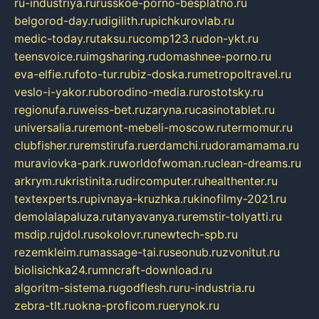
ru-industriya.ru
russkoe-porno-besplatno.ru
belgorod-day.ru
digilith.ru
pichkurovlab.ru
medic-today.ru
taksu.ru
comp123.ru
don-ykt.ru
teensvoice.ru
imgsharing.ru
domashnee-porno.ru
eva-elfie.ru
foto-tur.ru
biz-doska.ru
metropoltravel.ru
veslo-i-yakor.ru
borodino-media.ru
rostotsky.ru
regionufa.ru
weiss-bet.ru
zaryna.ru
casinotablet.ru
universalia.ru
remont-mebeli-moscow.ru
termomur.ru
clubfisher.ru
remstirufa.ru
erdamchi.ru
doramamama.ru
muraviovka-park.ru
worldofwoman.ru
clean-dreams.ru
arkrym.ru
kristinita.ru
dircomputer.ru
healthenter.ru
textexperts.ru
pivnaya-kruzhka.ru
kinofilmy-2021.ru
demolalapaluza.ru
tanyavanya.ru
remstir-tolyatti.ru
msdip.ru
jdol.ru
sokolovr.ru
newtech-spb.ru
rezemkleim.ru
massage-tai.ru
seonub.ru
zvonitut.ru
biolisichka24.ru
mncraft-download.ru
algoritm-sistema.ru
godflesh.ru
ru-industria.ru
zebra-tlt.ru
okna-proficom.ru
erynok.ru