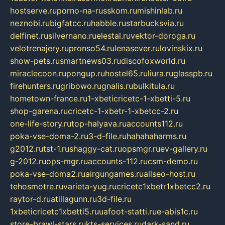
hostserve.ru
porno-na-russkom.ru
mishinlab.ru
neznobi.ru
bigfatcc.ru
habble.ru
starbucksvia.ru
delfinet.ru
silvernano.ru
elestal.ru
vektor-doroga.ru
velotrenajery.ru
pronso54.ru
lenasever.ru
lovinskix.ru
show-pets.ru
smartnews03.ru
discofoxworld.ru
miraclecoon.ru
pongup.ru
hostel65.ru
liura.ru
glasspb.ru
firehunters.ru
gribowo.ru
gnalis.ru
bulkitula.ru
hometown-france.ru
1-xbeticricetc-1-xbetti-5.ru
shop-garena.ru
cricetc-1-xbetr-1-xbetcc-2.ru
one-life-story.ru
top-halyava.ru
accounts112.ru
poka-vse-doma-2.ru
3-d-file.ru
hahahaharms.ru
g2012.ru
tst-1.ru
shaggy-cat.ru
opsmgr.ru
ev-gallery.ru
g-2012.ru
ops-mgr.ru
accounts-112.ru
csm-demo.ru
poka-vse-doma2.ru
airgungames.ru
allseo-host.ru
tehosmotre.ru
varieta-yug.ru
cricetc1xbetr1xbetcc2.ru
raytor-d.ru
atillagunn.ru
3d-file.ru
1xbeticricetc1xbetti5.ru
uafoot-statti.ru
e-abis1c.ru
store-brawl-stars.ru
kts-services.ru
dark-sand.ru