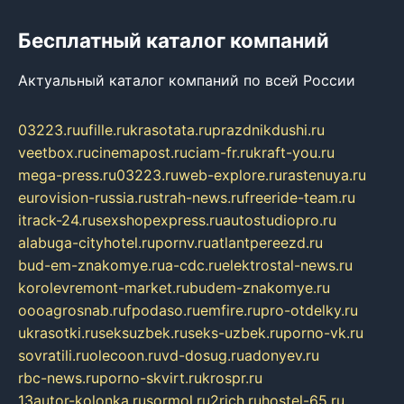
Бесплатный каталог компаний
Актуальный каталог компаний по всей России
03223.ru
ufille.ru
krasotata.ru
prazdnikdushi.ru
veetbox.ru
cinemapost.ru
ciam-fr.ru
kraft-you.ru
mega-press.ru
03223.ru
web-explore.ru
rastenuya.ru
eurovision-russia.ru
strah-news.ru
freeride-team.ru
itrack-24.ru
sexshopexpress.ru
autostudiopro.ru
alabuga-cityhotel.ru
pornv.ru
atlantpereezd.ru
bud-em-znakomye.ru
a-cdc.ru
elektrostal-news.ru
korolevremont-market.ru
budem-znakomye.ru
oooagrosnab.ru
fpodaso.ru
emfire.ru
pro-otdelky.ru
ukrasotki.ru
seksuzbek.ru
seks-uzbek.ru
porno-vk.ru
sovratili.ru
olecoon.ru
vd-dosug.ru
adonyev.ru
rbc-news.ru
porno-skvirt.ru
krospr.ru
13autor-kolonka.ru
sormol.ru
2rich.ru
hostel-65.ru