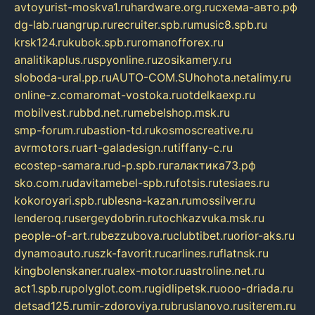
avtoyurist-moskva1.ru
hardware.org.ru
схема-авто.рф
dg-lab.ru
angrup.ru
recruiter.spb.ru
music8.spb.ru
krsk124.ru
kubok.spb.ru
romanofforex.ru
analitikaplus.ru
spyonline.ru
zosikamery.ru
sloboda-ural.pp.ru
AUTO-COM.SU
hohota.net
alimy.ru
online-z.com
aromat-vostoka.ru
otdelkaexp.ru
mobilvest.ru
bbd.net.ru
mebelshop.msk.ru
smp-forum.ru
bastion-td.ru
kosmoscreative.ru
avrmotors.ru
art-galadesign.ru
tiffany-c.ru
ecostep-samara.ru
d-p.spb.ru
галактика73.рф
sko.com.ru
davitamebel-spb.ru
fotsis.ru
tesiaes.ru
kokoroyari.spb.ru
blesna-kazan.ru
mossilver.ru
lenderoq.ru
sergeydobrin.ru
tochkazvuka.msk.ru
people-of-art.ru
bezzubova.ru
clubtibet.ru
orior-aks.ru
dynamoauto.ru
szk-favorit.ru
carlines.ru
flatnsk.ru
kingbolenskaner.ru
alex-motor.ru
astroline.net.ru
act1.spb.ru
polyglot.com.ru
gidlipetsk.ru
ooo-driada.ru
detsad125.ru
mir-zdoroviya.ru
bruslanovo.ru
siterem.ru