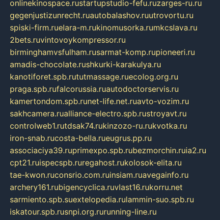
onlinekinospace.ru
startupstudio-fefu.ru
zarges-ru.ru
gegenjustizunrecht.ru
autobalashov.ru
utrovortu.ru
spiski-firm.ru
elara-m.ru
kinomusorka.ru
mkcslava.ru
2bets.ru
vintovoykompressor.ru
birminghamvsfulham.ru
sarmat-komp.ru
pioneeri.ru
amadis-chocolate.ru
shkurki-karakulya.ru
kanotiforet.spb.ru
tutmassage.ru
ecolog.org.ru
praga.spb.ru
falcorussia.ru
autodoctorservis.ru
kamertondom.spb.ru
net-life.net.ru
avto-vozim.ru
sakhcamera.ru
alliance-electro.spb.ru
stroyavt.ru
controlweb1.ru
tdsak74.ru
kinzozo-ru.ru
kvotka.ru
iron-snab.ru
costa-bella.ru
eugrus.pp.ru
associaciya39.ru
primexpo.spb.ru
bezmorchin.ru
ia2.ru
cpt21.ru
ispecspb.ru
regahost.ru
kolosok-elita.ru
tae-kwon.ru
consrio.com.ru
insiam.ru
avegainfo.ru
archery161.ru
bigencyclica.ru
vlast16.ru
korru.net
sarmiento.spb.su
extelopedia.ru
lammin-suo.spb.ru
iskatour.spb.ru
snpi.org.ru
running-line.ru