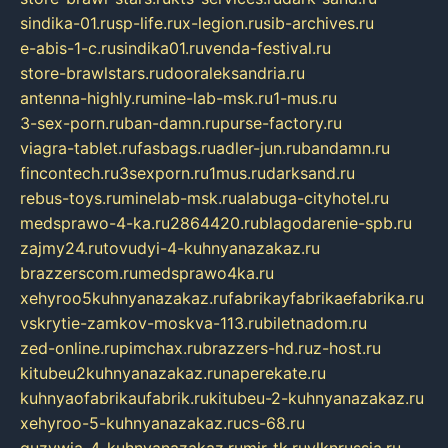
sindika-01.ru
sp-life.ru
x-legion.ru
sib-archives.ru
e-abis-1-c.ru
sindika01.ru
venda-festival.ru
store-brawlstars.ru
dooraleksandria.ru
antenna-highly.ru
mine-lab-msk.ru
1-mus.ru
3-sex-porn.ru
ban-damn.ru
purse-factory.ru
viagra-tablet.ru
fasbags.ru
adler-jun.ru
bandamn.ru
fincontech.ru
3sexporn.ru
1mus.ru
darksand.ru
rebus-toys.ru
minelab-msk.ru
alabuga-cityhotel.ru
medsprawo-4-ka.ru
2864420.ru
blagodarenie-spb.ru
zajmy24.ru
tovudyi-4-kuhnyanazakaz.ru
brazzerscom.ru
medsprawo4ka.ru
xehyroo5kuhnyanazakaz.ru
fabrikayfabrikaefabrika.ru
vskrytie-zamkov-moskva-113.ru
biletnadom.ru
zed-online.ru
pimchax.ru
brazzers-hd.ru
z-host.ru
kitubeu2kuhnyanazakaz.ru
naperekate.ru
kuhnyaofabrikaufabrik.ru
kitubeu-2-kuhnyanazakaz.ru
xehyroo-5-kuhnyanazakaz.ru
cs-68.ru
guzywia-4-kuhnyanazakaz.ru
mir-tk.ru
vlknrussia.ru