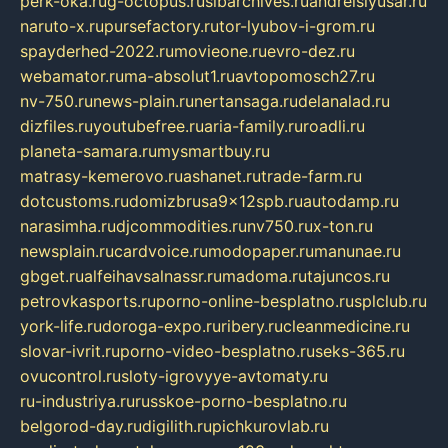
perk-oka.ru
g-octopus.ru
sibarchives.ru
andreislyusar.ru
naruto-x.ru
pursefactory.ru
tor-lyubov-i-grom.ru
spayderhed-2022.ru
movieone.ru
evro-dez.ru
webamator.ru
ma-absolut1.ru
avtopomosch27.ru
nv-750.ru
news-plain.ru
nertansaga.ru
delanalad.ru
dizfiles.ru
youtubefree.ru
aria-family.ru
roadli.ru
planeta-samara.ru
mysmartbuy.ru
matrasy-kemerovo.ru
ashanet.ru
trade-farm.ru
dotcustoms.ru
domizbrusa9x12spb.ru
autodamp.ru
narasimha.ru
djcommodities.ru
nv750.ru
x-ton.ru
newsplain.ru
cardvoice.ru
modopaper.ru
manunae.ru
gbget.ru
alfeihavsalnassr.ru
madoma.ru
tajuncos.ru
petrovkasports.ru
porno-online-besplatno.ru
splclub.ru
york-life.ru
doroga-expo.ru
ribery.ru
cleanmedicine.ru
slovar-ivrit.ru
porno-video-besplatno.ru
seks-365.ru
ovucontrol.ru
sloty-igrovyye-avtomaty.ru
ru-industriya.ru
russkoe-porno-besplatno.ru
belgorod-day.ru
digilith.ru
pichkurovlab.ru