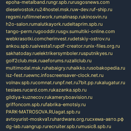
epoha-metalband.ru
ngr.spb.ru
rusgosnews.com
dieselvostok.ru
24hostel.msk.ru
w-dev.ru
f-ship.ru
regsmi.ru
filmnetwork.ru
malinasp.ru
kinosvin.ru
h2o-salon.ru
malutkayork.ru
deltaprim.spb.ru
tango-perm.ru
gooddir.ru
sgv.su
multiki-online.com
webkrasotki.com
cherinvest.ru
detskiy-ostrov.ru
ankou.spb.ru
alvesta1.ru
pdf-creator.ru
nix-files.org.ru
sakhatoday.ru
elektrikersymboler.ru
sputnikyes.ru
golf2club.msk.ru
aeforums.ru
zallclub.ru
multimodal.msk.ru
habaigry.ru
haikko.ru
sobakopedia.ru
isz-fest.ru
ewnc.info
screensaver-clock.net.ru
volnav.spb.ru
comnat.ru
npf.net.ru
7bit.pp.ru
kalugatur.ru
tesiaes.ru
card.com.ru
kazanka.spb.ru
gildiya-kuznecov.ru
kameryboavision.ru
griffoncom.spb.ru
fabrika-emotsiy.ru
PARK-MATROSOVA.RU
agat.spb.ru
avtoyurist-moskva1.ru
hardware.org.ru
схема-авто.рф
dg-lab.ru
angrup.ru
recruiter.spb.ru
music8.spb.ru