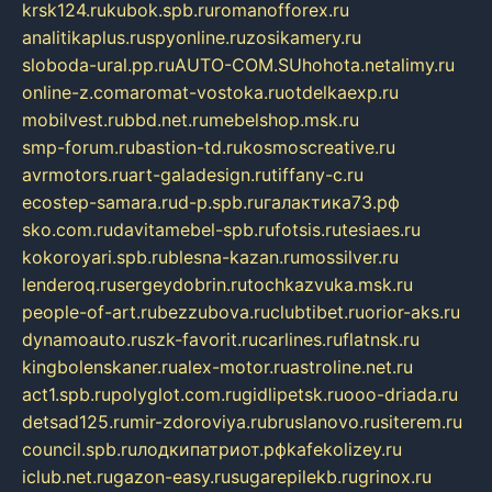
krsk124.ru
kubok.spb.ru
romanofforex.ru
analitikaplus.ru
spyonline.ru
zosikamery.ru
sloboda-ural.pp.ru
AUTO-COM.SU
hohota.net
alimy.ru
online-z.com
aromat-vostoka.ru
otdelkaexp.ru
mobilvest.ru
bbd.net.ru
mebelshop.msk.ru
smp-forum.ru
bastion-td.ru
kosmoscreative.ru
avrmotors.ru
art-galadesign.ru
tiffany-c.ru
ecostep-samara.ru
d-p.spb.ru
галактика73.рф
sko.com.ru
davitamebel-spb.ru
fotsis.ru
tesiaes.ru
kokoroyari.spb.ru
blesna-kazan.ru
mossilver.ru
lenderoq.ru
sergeydobrin.ru
tochkazvuka.msk.ru
people-of-art.ru
bezzubova.ru
clubtibet.ru
orior-aks.ru
dynamoauto.ru
szk-favorit.ru
carlines.ru
flatnsk.ru
kingbolenskaner.ru
alex-motor.ru
astroline.net.ru
act1.spb.ru
polyglot.com.ru
gidlipetsk.ru
ooo-driada.ru
detsad125.ru
mir-zdoroviya.ru
bruslanovo.ru
siterem.ru
council.spb.ru
лодкипатриот.рф
kafekolizey.ru
iclub.net.ru
gazon-easy.ru
sugarepilekb.ru
grinox.ru