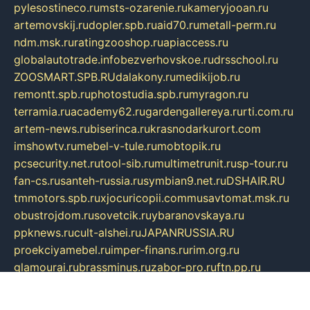
pylesostineco.ru
msts-ozarenie.ru
kameryjooan.ru
artemovskij.ru
dopler.spb.ru
aid70.ru
metall-perm.ru
ndm.msk.ru
ratingzooshop.ru
apiaccess.ru
globalautotrade.info
bezverhovskoe.ru
drsschool.ru
ZOOSMART.SPB.RU
dalakony.ru
medikijob.ru
remontt.spb.ru
photostudia.spb.ru
myragon.ru
terramia.ru
academy62.ru
gardengallereya.ru
rti.com.ru
artem-news.ru
biserinca.ru
krasnodarkurort.com
imshowtv.ru
mebel-v-tule.ru
mobtopik.ru
pcsecurity.net.ru
tool-sib.ru
multimetrunit.ru
sp-tour.ru
fan-cs.ru
santeh-russia.ru
symbian9.net.ru
DSHAIR.RU
tmmotors.spb.ru
xjocuricopii.com
musavtomat.msk.ru
obustrojdom.ru
sovetcik.ru
ybaranovskaya.ru
ppknews.ru
cult-alshei.ru
JAPANRUSSIA.RU
proekciyamebel.ru
imper-finans.ru
rim.org.ru
glamourai.ru
brassminus.ru
zabor-pro.ru
ftn.pp.ru
dorogoe58.ru
laimengpacker.ru
kuzova-zapchasti.ru
sageerp.ru
taxodrom.ru
dsrazvitie.ru
hardcity.net.ru