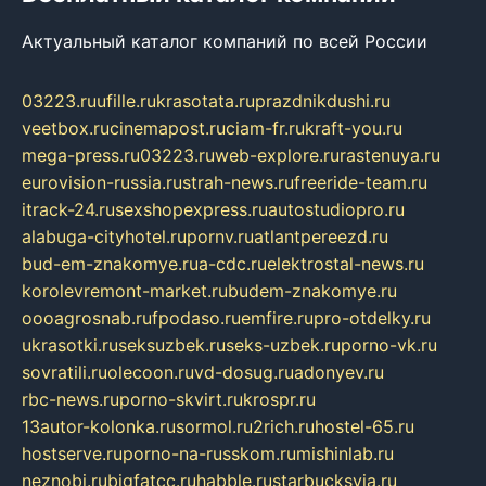
Актуальный каталог компаний по всей России
03223.ru
ufille.ru
krasotata.ru
prazdnikdushi.ru
veetbox.ru
cinemapost.ru
ciam-fr.ru
kraft-you.ru
mega-press.ru
03223.ru
web-explore.ru
rastenuya.ru
eurovision-russia.ru
strah-news.ru
freeride-team.ru
itrack-24.ru
sexshopexpress.ru
autostudiopro.ru
alabuga-cityhotel.ru
pornv.ru
atlantpereezd.ru
bud-em-znakomye.ru
a-cdc.ru
elektrostal-news.ru
korolevremont-market.ru
budem-znakomye.ru
oooagrosnab.ru
fpodaso.ru
emfire.ru
pro-otdelky.ru
ukrasotki.ru
seksuzbek.ru
seks-uzbek.ru
porno-vk.ru
sovratili.ru
olecoon.ru
vd-dosug.ru
adonyev.ru
rbc-news.ru
porno-skvirt.ru
krospr.ru
13autor-kolonka.ru
sormol.ru
2rich.ru
hostel-65.ru
hostserve.ru
porno-na-russkom.ru
mishinlab.ru
neznobi.ru
bigfatcc.ru
habble.ru
starbucksvia.ru