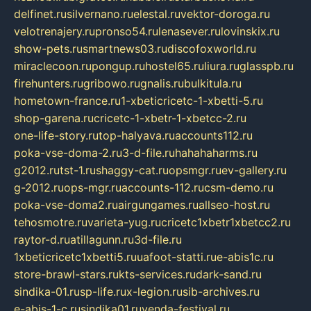
delfinet.ru
silvernano.ru
elestal.ru
vektor-doroga.ru
velotrenajery.ru
pronso54.ru
lenasever.ru
lovinskix.ru
show-pets.ru
smartnews03.ru
discofoxworld.ru
miraclecoon.ru
pongup.ru
hostel65.ru
liura.ru
glasspb.ru
firehunters.ru
gribowo.ru
gnalis.ru
bulkitula.ru
hometown-france.ru
1-xbeticricetc-1-xbetti-5.ru
shop-garena.ru
cricetc-1-xbetr-1-xbetcc-2.ru
one-life-story.ru
top-halyava.ru
accounts112.ru
poka-vse-doma-2.ru
3-d-file.ru
hahahaharms.ru
g2012.ru
tst-1.ru
shaggy-cat.ru
opsmgr.ru
ev-gallery.ru
g-2012.ru
ops-mgr.ru
accounts-112.ru
csm-demo.ru
poka-vse-doma2.ru
airgungames.ru
allseo-host.ru
tehosmotre.ru
varieta-yug.ru
cricetc1xbetr1xbetcc2.ru
raytor-d.ru
atillagunn.ru
3d-file.ru
1xbeticricetc1xbetti5.ru
uafoot-statti.ru
e-abis1c.ru
store-brawl-stars.ru
kts-services.ru
dark-sand.ru
sindika-01.ru
sp-life.ru
x-legion.ru
sib-archives.ru
e-abis-1-c.ru
sindika01.ru
venda-festival.ru