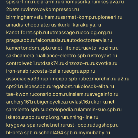
spiski-firm.ru
elara-m.ru
kinomusorka.ru
mkcslava.ru
2bets.ru
vintovoykompressor.ru
birminghamvsfulham.ru
sarmat-komp.ru
pioneeri.ru
amadis-chocolate.ru
shkurki-karakulya.ru
kanotiforet.spb.ru
tutmassage.ru
ecolog.org.ru
praga.spb.ru
falcorussia.ru
autodoctorservis.ru
kamertondom.spb.ru
net-life.net.ru
avto-vozim.ru
sakhcamera.ru
alliance-electro.spb.ru
stroyavt.ru
controlweb1.ru
tdsak74.ru
kinzozo-ru.ru
kvotka.ru
iron-snab.ru
costa-bella.ru
eugrus.pp.ru
associaciya39.ru
primexpo.spb.ru
bezmorchin.ru
ia2.ru
cpt21.ru
ispecspb.ru
regahost.ru
kolosok-elita.ru
tae-kwon.ru
consrio.com.ru
insiam.ru
avegainfo.ru
archery161.ru
bigencyclica.ru
vlast16.ru
korru.net
sarmiento.spb.su
extelopedia.ru
lammin-suo.spb.ru
iskatour.spb.ru
snpi.org.ru
running-line.ru
krygeva-spa.ru
chel.net.ru
rust-loco.ru
dugshop.ru
hl-beta.spb.ru
school494.spb.ru
mymubaby.ru