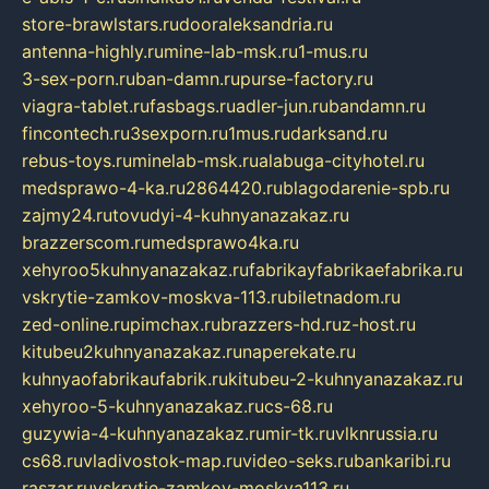
store-brawlstars.ru
dooraleksandria.ru
antenna-highly.ru
mine-lab-msk.ru
1-mus.ru
3-sex-porn.ru
ban-damn.ru
purse-factory.ru
viagra-tablet.ru
fasbags.ru
adler-jun.ru
bandamn.ru
fincontech.ru
3sexporn.ru
1mus.ru
darksand.ru
rebus-toys.ru
minelab-msk.ru
alabuga-cityhotel.ru
medsprawo-4-ka.ru
2864420.ru
blagodarenie-spb.ru
zajmy24.ru
tovudyi-4-kuhnyanazakaz.ru
brazzerscom.ru
medsprawo4ka.ru
xehyroo5kuhnyanazakaz.ru
fabrikayfabrikaefabrika.ru
vskrytie-zamkov-moskva-113.ru
biletnadom.ru
zed-online.ru
pimchax.ru
brazzers-hd.ru
z-host.ru
kitubeu2kuhnyanazakaz.ru
naperekate.ru
kuhnyaofabrikaufabrik.ru
kitubeu-2-kuhnyanazakaz.ru
xehyroo-5-kuhnyanazakaz.ru
cs-68.ru
guzywia-4-kuhnyanazakaz.ru
mir-tk.ru
vlknrussia.ru
cs68.ru
vladivostok-map.ru
video-seks.ru
bankaribi.ru
raszar.ru
vskrytie-zamkov-moskva113.ru