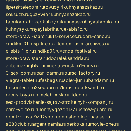
lipetsktelecom.ru
tovudyi4kuhnyanazakaz.ru
seksuzb.ru
guzywia4kuhnyanazakaz.ru
fabrikaofabrikaokuhny.ru
kuhnyaekuhnyaafabrika.ru
kuhnyaykuhnyayfabrika.ru
e-abis1c.ru
store-brawl-stars.ru
kts-services.ru
dark-sand.ru
sindika-01.ru
sp-life.ru
x-legion.ru
sib-archives.ru
e-abis-1-c.ru
sindika01.ru
venda-festival.ru
store-brawlstars.ru
dooraleksandria.ru
antenna-highly.ru
mine-lab-msk.ru
1-mus.ru
3-sex-porn.ru
ban-damn.ru
purse-factory.ru
viagra-tablet.ru
fasbags.ru
adler-jun.ru
bandamn.ru
fincontech.ru
3sexporn.ru
1mus.ru
darksand.ru
rebus-toys.ru
minelab-msk.ru
rtdco.ru
seo-prodvizhenie-sajtov-stroitelnyh-kompanij.ru
card-voice.ru
rulonnyygazon177.ru
snow-guard.ru
domizbrusa-9x12spb.ru
demaholding.ru
aalse.ru
a380club.ru
argentinamia.ru
perkoka.ru
movie-one.ru