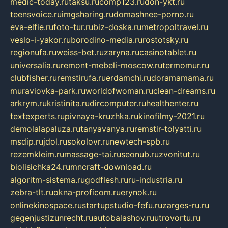
medic-today.ru
taksu.ru
comp123.ru
don-ykt.ru
teensvoice.ru
imgsharing.ru
domashnee-porno.ru
eva-elfie.ru
foto-tur.ru
biz-doska.ru
metropoltravel.ru
veslo-i-yakor.ru
borodino-media.ru
rostotsky.ru
regionufa.ru
weiss-bet.ru
zaryna.ru
casinotablet.ru
universalia.ru
remont-mebeli-moscow.ru
termomur.ru
clubfisher.ru
remstirufa.ru
erdamchi.ru
doramamama.ru
muraviovka-park.ru
worldofwoman.ru
clean-dreams.ru
arkrym.ru
kristinita.ru
dircomputer.ru
healthenter.ru
textexperts.ru
pivnaya-kruzhka.ru
kinofilmy-2021.ru
demolalapaluza.ru
tanyavanya.ru
remstir-tolyatti.ru
msdip.ru
jdol.ru
sokolovr.ru
newtech-spb.ru
rezemkleim.ru
massage-tai.ru
seonub.ru
zvonitut.ru
biolisichka24.ru
mncraft-download.ru
algoritm-sistema.ru
godflesh.ru
ru-industria.ru
zebra-tlt.ru
okna-proficom.ru
erynok.ru
onlinekinospace.ru
startupstudio-fefu.ru
zarges-ru.ru
gegenjustizunrecht.ru
autobalashov.ru
utrovortu.ru