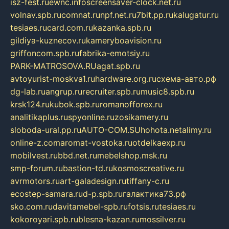
isz-fest.ru
ewnc.info
screensaver-clock.net.ru
volnav.spb.ru
comnat.ru
npf.net.ru
7bit.pp.ru
kalugatur.ru
tesiaes.ru
card.com.ru
kazanka.spb.ru
gildiya-kuznecov.ru
kameryboavision.ru
griffoncom.spb.ru
fabrika-emotsiy.ru
PARK-MATROSOVA.RU
agat.spb.ru
avtoyurist-moskva1.ru
hardware.org.ru
схема-авто.рф
dg-lab.ru
angrup.ru
recruiter.spb.ru
music8.spb.ru
krsk124.ru
kubok.spb.ru
romanofforex.ru
analitikaplus.ru
spyonline.ru
zosikamery.ru
sloboda-ural.pp.ru
AUTO-COM.SU
hohota.net
alimy.ru
online-z.com
aromat-vostoka.ru
otdelkaexp.ru
mobilvest.ru
bbd.net.ru
mebelshop.msk.ru
smp-forum.ru
bastion-td.ru
kosmoscreative.ru
avrmotors.ru
art-galadesign.ru
tiffany-c.ru
ecostep-samara.ru
d-p.spb.ru
галактика73.рф
sko.com.ru
davitamebel-spb.ru
fotsis.ru
tesiaes.ru
kokoroyari.spb.ru
blesna-kazan.ru
mossilver.ru