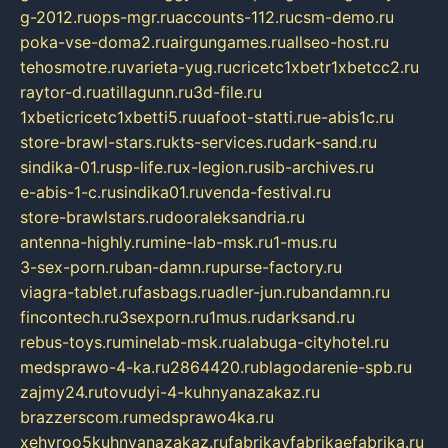
g-2012.ru
ops-mgr.ru
accounts-112.ru
csm-demo.ru
poka-vse-doma2.ru
airgungames.ru
allseo-host.ru
tehosmotre.ru
varieta-yug.ru
cricetc1xbetr1xbetcc2.ru
raytor-d.ru
atillagunn.ru
3d-file.ru
1xbeticricetc1xbetti5.ru
uafoot-statti.ru
e-abis1c.ru
store-brawl-stars.ru
kts-services.ru
dark-sand.ru
sindika-01.ru
sp-life.ru
x-legion.ru
sib-archives.ru
e-abis-1-c.ru
sindika01.ru
venda-festival.ru
store-brawlstars.ru
dooraleksandria.ru
antenna-highly.ru
mine-lab-msk.ru
1-mus.ru
3-sex-porn.ru
ban-damn.ru
purse-factory.ru
viagra-tablet.ru
fasbags.ru
adler-jun.ru
bandamn.ru
fincontech.ru
3sexporn.ru
1mus.ru
darksand.ru
rebus-toys.ru
minelab-msk.ru
alabuga-cityhotel.ru
medsprawo-4-ka.ru
2864420.ru
blagodarenie-spb.ru
zajmy24.ru
tovudyi-4-kuhnyanazakaz.ru
brazzerscom.ru
medsprawo4ka.ru
xehyroo5kuhnyanazakaz.ru
fabrikayfabrikaefabrika.ru