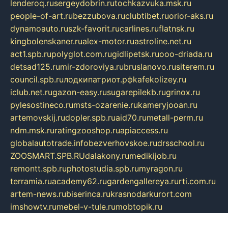
lenderoq.ru
sergeydobrin.ru
tochkazvuka.msk.ru
people-of-art.ru
bezzubova.ru
clubtibet.ru
orior-aks.ru
dynamoauto.ru
szk-favorit.ru
carlines.ru
flatnsk.ru
kingbolenskaner.ru
alex-motor.ru
astroline.net.ru
act1.spb.ru
polyglot.com.ru
gidlipetsk.ru
ooo-driada.ru
detsad125.ru
mir-zdoroviya.ru
bruslanovo.ru
siterem.ru
council.spb.ru
лодкипатриот.рф
kafekolizey.ru
iclub.net.ru
gazon-easy.ru
sugarepilekb.ru
grinox.ru
pylesostineco.ru
msts-ozarenie.ru
kameryjooan.ru
artemovskij.ru
dopler.spb.ru
aid70.ru
metall-perm.ru
ndm.msk.ru
ratingzooshop.ru
apiaccess.ru
globalautotrade.info
bezverhovskoe.ru
drsschool.ru
ZOOSMART.SPB.RU
dalakony.ru
medikijob.ru
remontt.spb.ru
photostudia.spb.ru
myragon.ru
terramia.ru
academy62.ru
gardengallereya.ru
rti.com.ru
artem-news.ru
biserinca.ru
krasnodarkurort.com
imshowtv.ru
mebel-v-tule.ru
mobtopik.ru
pcsecurity.net.ru
tool-sib.ru
multimetrunit.ru
sp-tour.ru