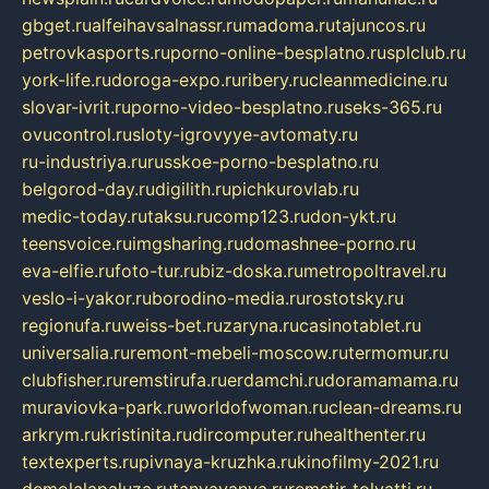
gbget.ru
alfeihavsalnassr.ru
madoma.ru
tajuncos.ru
petrovkasports.ru
porno-online-besplatno.ru
splclub.ru
york-life.ru
doroga-expo.ru
ribery.ru
cleanmedicine.ru
slovar-ivrit.ru
porno-video-besplatno.ru
seks-365.ru
ovucontrol.ru
sloty-igrovyye-avtomaty.ru
ru-industriya.ru
russkoe-porno-besplatno.ru
belgorod-day.ru
digilith.ru
pichkurovlab.ru
medic-today.ru
taksu.ru
comp123.ru
don-ykt.ru
teensvoice.ru
imgsharing.ru
domashnee-porno.ru
eva-elfie.ru
foto-tur.ru
biz-doska.ru
metropoltravel.ru
veslo-i-yakor.ru
borodino-media.ru
rostotsky.ru
regionufa.ru
weiss-bet.ru
zaryna.ru
casinotablet.ru
universalia.ru
remont-mebeli-moscow.ru
termomur.ru
clubfisher.ru
remstirufa.ru
erdamchi.ru
doramamama.ru
muraviovka-park.ru
worldofwoman.ru
clean-dreams.ru
arkrym.ru
kristinita.ru
dircomputer.ru
healthenter.ru
textexperts.ru
pivnaya-kruzhka.ru
kinofilmy-2021.ru