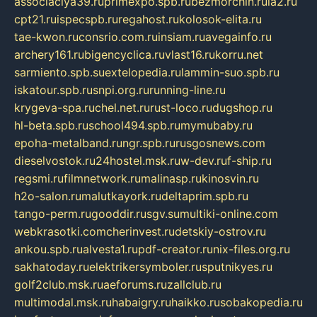
associaciya39.ru
primexpo.spb.ru
bezmorchin.ru
ia2.ru
cpt21.ru
ispecspb.ru
regahost.ru
kolosok-elita.ru
tae-kwon.ru
consrio.com.ru
insiam.ru
avegainfo.ru
archery161.ru
bigencyclica.ru
vlast16.ru
korru.net
sarmiento.spb.su
extelopedia.ru
lammin-suo.spb.ru
iskatour.spb.ru
snpi.org.ru
running-line.ru
krygeva-spa.ru
chel.net.ru
rust-loco.ru
dugshop.ru
hl-beta.spb.ru
school494.spb.ru
mymubaby.ru
epoha-metalband.ru
ngr.spb.ru
rusgosnews.com
dieselvostok.ru
24hostel.msk.ru
w-dev.ru
f-ship.ru
regsmi.ru
filmnetwork.ru
malinasp.ru
kinosvin.ru
h2o-salon.ru
malutkayork.ru
deltaprim.spb.ru
tango-perm.ru
gooddir.ru
sgv.su
multiki-online.com
webkrasotki.com
cherinvest.ru
detskiy-ostrov.ru
ankou.spb.ru
alvesta1.ru
pdf-creator.ru
nix-files.org.ru
sakhatoday.ru
elektrikersymboler.ru
sputnikyes.ru
golf2club.msk.ru
aeforums.ru
zallclub.ru
multimodal.msk.ru
habaigry.ru
haikko.ru
sobakopedia.ru