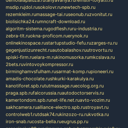
demolalapaluza.ru
tanyavanya.ru
remstir-tolyatti.ru
msdip.ru
jdol.ru
sokolovr.ru
newtech-spb.ru
rezemkleim.ru
massage-tai.ru
seonub.ru
zvonitut.ru
biolisichka24.ru
mncraft-download.ru
algoritm-sistema.ru
godflesh.ru
ru-industria.ru
zebra-tlt.ru
okna-proficom.ru
erynok.ru
onlinekinospace.ru
startupstudio-fefu.ru
zarges-ru.ru
gegenjustizunrecht.ru
autobalashov.ru
utrovortu.ru
spiski-firm.ru
elara-m.ru
kinomusorka.ru
mkcslava.ru
2bets.ru
vintovoykompressor.ru
birminghamvsfulham.ru
sarmat-komp.ru
pioneeri.ru
amadis-chocolate.ru
shkurki-karakulya.ru
kanotiforet.spb.ru
tutmassage.ru
ecolog.org.ru
praga.spb.ru
falcorussia.ru
autodoctorservis.ru
kamertondom.spb.ru
net-life.net.ru
avto-vozim.ru
sakhcamera.ru
alliance-electro.spb.ru
stroyavt.ru
controlweb1.ru
tdsak74.ru
kinzozo-ru.ru
kvotka.ru
iron-snab.ru
costa-bella.ru
eugrus.pp.ru