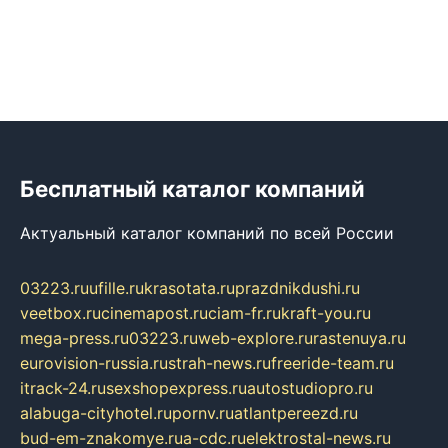
Бесплатный каталог компаний
Актуальный каталог компаний по всей России
03223.ru
ufille.ru
krasotata.ru
prazdnikdushi.ru
veetbox.ru
cinemapost.ru
ciam-fr.ru
kraft-you.ru
mega-press.ru
03223.ru
web-explore.ru
rastenuya.ru
eurovision-russia.ru
strah-news.ru
freeride-team.ru
itrack-24.ru
sexshopexpress.ru
autostudiopro.ru
alabuga-cityhotel.ru
pornv.ru
atlantpereezd.ru
bud-em-znakomye.ru
a-cdc.ru
elektrostal-news.ru