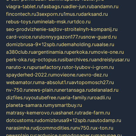
viagra-tablet.ru
fasbags.ru
adler-jun.ru
bandamn.ru
fincontech.ru
3sexporn.ru
1mus.ru
darksand.ru
rebus-toys.ru
minelab-msk.ru
rtdco.ru
seo-prodvizhenie-sajtov-stroitelnyh-kompanij.ru
card-voice.ru
rulonnyygazon177.ru
snow-guard.ru
domizbrusa-9x12spb.ru
demaholding.ru
aalse.ru
a380club.ru
argentinamia.ru
perkoka.ru
movie-one.ru
perk-oka.ru
g-octopus.ru
sibarchives.ru
andreislyusar.ru
naruto-x.ru
pursefactory.ru
tor-lyubov-i-grom.ru
spayderhed-2022.ru
movieone.ru
evro-dez.ru
webamator.ru
ma-absolut1.ru
avtopomosch27.ru
nv-750.ru
news-plain.ru
nertansaga.ru
delanalad.ru
dizfiles.ru
youtubefree.ru
aria-family.ru
roadli.ru
planeta-samara.ru
mysmartbuy.ru
matrasy-kemerovo.ru
ashanet.ru
trade-farm.ru
dotcustoms.ru
domizbrusa9x12spb.ru
autodamp.ru
narasimha.ru
djcommodities.ru
nv750.ru
x-ton.ru
newsplain.ru
cardvoice.ru
modopaper.ru
manunae.ru