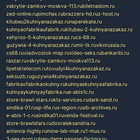
vskrytie-zamkov-moskva-113.ru
biletnadom.ru
zed-online.ru
pimchax.ru
brazzers-hd.ru
z-host.ru
kitubeu2kuhnyanazakaz.ru
naperekate.ru
kuhnyaofabrikaufabrik.ru
kitubeu-2-kuhnyanazakaz.ru
xehyroo-5-kuhnyanazakaz.ru
cs-68.ru
guzywia-4-kuhnyanazakaz.ru
mir-tk.ru
vlknrussia.ru
cs68.ru
vladivostok-map.ru
video-seks.ru
bankaribi.ru
raszar.ru
vskrytie-zamkov-moskva113.ru
lipetsktelecom.ru
tovudyi4kuhnyanazakaz.ru
seksuzb.ru
guzywia4kuhnyanazakaz.ru
fabrikaofabrikaokuhny.ru
kuhnyaekuhnyaafabrika.ru
kuhnyaykuhnyayfabrika.ru
e-abis1c.ru
store-brawl-stars.ru
kts-services.ru
dark-sand.ru
sindika-01.ru
sp-life.ru
x-legion.ru
sib-archives.ru
e-abis-1-c.ru
sindika01.ru
venda-festival.ru
store-brawlstars.ru
dooraleksandria.ru
antenna-highly.ru
mine-lab-msk.ru
1-mus.ru
3-sex-porn.ru
ban-damn.ru
purse-factory.ru