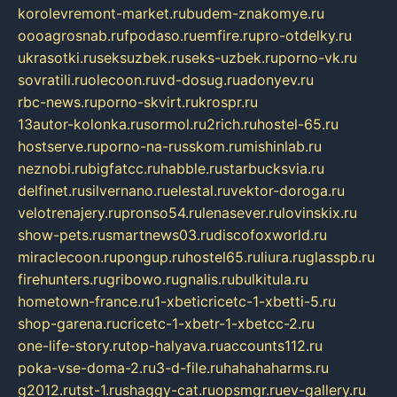
korolevremont-market.ru
budem-znakomye.ru
oooagrosnab.ru
fpodaso.ru
emfire.ru
pro-otdelky.ru
ukrasotki.ru
seksuzbek.ru
seks-uzbek.ru
porno-vk.ru
sovratili.ru
olecoon.ru
vd-dosug.ru
adonyev.ru
rbc-news.ru
porno-skvirt.ru
krospr.ru
13autor-kolonka.ru
sormol.ru
2rich.ru
hostel-65.ru
hostserve.ru
porno-na-russkom.ru
mishinlab.ru
neznobi.ru
bigfatcc.ru
habble.ru
starbucksvia.ru
delfinet.ru
silvernano.ru
elestal.ru
vektor-doroga.ru
velotrenajery.ru
pronso54.ru
lenasever.ru
lovinskix.ru
show-pets.ru
smartnews03.ru
discofoxworld.ru
miraclecoon.ru
pongup.ru
hostel65.ru
liura.ru
glasspb.ru
firehunters.ru
gribowo.ru
gnalis.ru
bulkitula.ru
hometown-france.ru
1-xbeticricetc-1-xbetti-5.ru
shop-garena.ru
cricetc-1-xbetr-1-xbetcc-2.ru
one-life-story.ru
top-halyava.ru
accounts112.ru
poka-vse-doma-2.ru
3-d-file.ru
hahahaharms.ru
g2012.ru
tst-1.ru
shaggy-cat.ru
opsmgr.ru
ev-gallery.ru