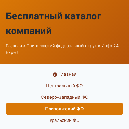
Бесплатный каталог
компаний
Главная
»
Приволжский федеральный округ
» Инфо 24
Expert
🏠 Главная
Центральный ФО
Северо-Западный ФО
Приволжский ФО
Уральский ФО