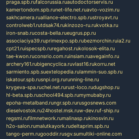
praga.spb.ru
falcorussia.ru
autodoctorservis.ru
kamertondom.spb.ru
net-life.net.ru
avto-vozim.ru
sakhcamera.ru
alliance-electro.spb.ru
stroyavt.ru
controlweb1.ru
tdsak74.ru
kinzozo-ru.ru
kvotka.ru
iron-snab.ru
costa-bella.ru
eugrus.pp.ru
associaciya39.ru
primexpo.spb.ru
bezmorchin.ru
ia2.ru
cpt21.ru
ispecspb.ru
regahost.ru
kolosok-elita.ru
tae-kwon.ru
consrio.com.ru
insiam.ru
avegainfo.ru
archery161.ru
bigencyclica.ru
vlast16.ru
korru.net
sarmiento.spb.su
extelopedia.ru
lammin-suo.spb.ru
iskatour.spb.ru
snpi.org.ru
running-line.ru
krygeva-spa.ru
chel.net.ru
rust-loco.ru
dugshop.ru
hl-beta.spb.ru
school494.spb.ru
mymubaby.ru
epoha-metalband.ru
ngr.spb.ru
rusgosnews.com
dieselvostok.ru
24hostel.msk.ru
w-dev.ru
f-ship.ru
regsmi.ru
filmnetwork.ru
malinasp.ru
kinosvin.ru
h2o-salon.ru
malutkayork.ru
deltaprim.spb.ru
tango-perm.ru
gooddir.ru
sgv.su
multiki-online.com