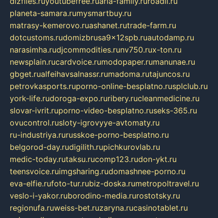
dizfiles.ru
youtubefree.ru
aria-family.ru
roadli.ru
planeta-samara.ru
mysmartbuy.ru
matrasy-kemerovo.ru
ashanet.ru
trade-farm.ru
dotcustoms.ru
domizbrusa9x12spb.ru
autodamp.ru
narasimha.ru
djcommodities.ru
nv750.ru
x-ton.ru
newsplain.ru
cardvoice.ru
modopaper.ru
manunae.ru
gbget.ru
alfeihavsalnassr.ru
madoma.ru
tajuncos.ru
petrovkasports.ru
porno-online-besplatno.ru
splclub.ru
york-life.ru
doroga-expo.ru
ribery.ru
cleanmedicine.ru
slovar-ivrit.ru
porno-video-besplatno.ru
seks-365.ru
ovucontrol.ru
sloty-igrovyye-avtomaty.ru
ru-industriya.ru
russkoe-porno-besplatno.ru
belgorod-day.ru
digilith.ru
pichkurovlab.ru
medic-today.ru
taksu.ru
comp123.ru
don-ykt.ru
teensvoice.ru
imgsharing.ru
domashnee-porno.ru
eva-elfie.ru
foto-tur.ru
biz-doska.ru
metropoltravel.ru
veslo-i-yakor.ru
borodino-media.ru
rostotsky.ru
regionufa.ru
weiss-bet.ru
zaryna.ru
casinotablet.ru