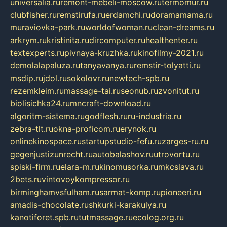
universalia.ru
remont-mebeli-moscow.ru
termomur.ru
clubfisher.ru
remstirufa.ru
erdamchi.ru
doramamama.ru
muraviovka-park.ru
worldofwoman.ru
clean-dreams.ru
arkrym.ru
kristinita.ru
dircomputer.ru
healthenter.ru
textexperts.ru
pivnaya-kruzhka.ru
kinofilmy-2021.ru
demolalapaluza.ru
tanyavanya.ru
remstir-tolyatti.ru
msdip.ru
jdol.ru
sokolovr.ru
newtech-spb.ru
rezemkleim.ru
massage-tai.ru
seonub.ru
zvonitut.ru
biolisichka24.ru
mncraft-download.ru
algoritm-sistema.ru
godflesh.ru
ru-industria.ru
zebra-tlt.ru
okna-proficom.ru
erynok.ru
onlinekinospace.ru
startupstudio-fefu.ru
zarges-ru.ru
gegenjustizunrecht.ru
autobalashov.ru
utrovortu.ru
spiski-firm.ru
elara-m.ru
kinomusorka.ru
mkcslava.ru
2bets.ru
vintovoykompressor.ru
birminghamvsfulham.ru
sarmat-komp.ru
pioneeri.ru
amadis-chocolate.ru
shkurki-karakulya.ru
kanotiforet.spb.ru
tutmassage.ru
ecolog.org.ru