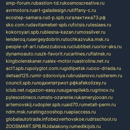
smp-forum.ru
bastion-td.ru
kosmoscreative.ru
avrmotors.ru
art-galadesign.ru
tiffany-c.ru
ecostep-samara.ru
d-p.spb.ru
галактика73.рф
sko.com.ru
davitamebel-spb.ru
fotsis.ru
tesiaes.ru
kokoroyari.spb.ru
blesna-kazan.ru
mossilver.ru
lenderoq.ru
sergeydobrin.ru
tochkazvuka.msk.ru
people-of-art.ru
bezzubova.ru
clubtibet.ru
orior-aks.ru
dynamoauto.ru
szk-favorit.ru
carlines.ru
flatnsk.ru
kingbolenskaner.ru
alex-motor.ru
astroline.net.ru
act1.spb.ru
polyglot.com.ru
gidlipetsk.ru
ooo-driada.ru
detsad125.ru
mir-zdoroviya.ru
bruslanovo.ru
siterem.ru
council.spb.ru
лодкипатриот.рф
kafekolizey.ru
iclub.net.ru
gazon-easy.ru
sugarepilekb.ru
grinox.ru
pylesostineco.ru
msts-ozarenie.ru
kameryjooan.ru
artemovskij.ru
dopler.spb.ru
aid70.ru
metall-perm.ru
ndm.msk.ru
ratingzooshop.ru
apiaccess.ru
globalautotrade.info
bezverhovskoe.ru
drsschool.ru
ZOOSMART.SPB.RU
dalakony.ru
medikijob.ru