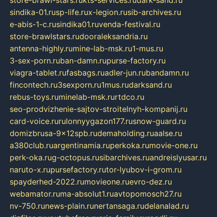
store-brawl-stars.ru
kts-services.ru
dark-sand.ru
sindika-01.ru
sp-life.ru
x-legion.ru
sib-archives.ru
e-abis-1-c.ru
sindika01.ru
venda-festival.ru
store-brawlstars.ru
dooraleksandria.ru
antenna-highly.ru
mine-lab-msk.ru
1-mus.ru
3-sex-porn.ru
ban-damn.ru
purse-factory.ru
viagra-tablet.ru
fasbags.ru
adler-jun.ru
bandamn.ru
fincontech.ru
3sexporn.ru
1mus.ru
darksand.ru
rebus-toys.ru
minelab-msk.ru
rtdco.ru
seo-prodvizhenie-sajtov-stroitelnyh-kompanij.ru
card-voice.ru
rulonnyygazon177.ru
snow-guard.ru
domizbrusa-9x12spb.ru
demaholding.ru
aalse.ru
a380club.ru
argentinamia.ru
perkoka.ru
movie-one.ru
perk-oka.ru
g-octopus.ru
sibarchives.ru
andreislyusar.ru
naruto-x.ru
pursefactory.ru
tor-lyubov-i-grom.ru
spayderhed-2022.ru
movieone.ru
evro-dez.ru
webamator.ru
ma-absolut1.ru
avtopomosch27.ru
nv-750.ru
news-plain.ru
nertansaga.ru
delanalad.ru