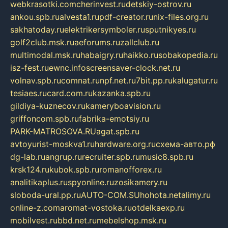
webkrasotki.com
cherinvest.ru
detskiy-ostrov.ru
ankou.spb.ru
alvesta1.ru
pdf-creator.ru
nix-files.org.ru
sakhatoday.ru
elektrikersymboler.ru
sputnikyes.ru
golf2club.msk.ru
aeforums.ru
zallclub.ru
multimodal.msk.ru
habaigry.ru
haikko.ru
sobakopedia.ru
isz-fest.ru
ewnc.info
screensaver-clock.net.ru
volnav.spb.ru
comnat.ru
npf.net.ru
7bit.pp.ru
kalugatur.ru
tesiaes.ru
card.com.ru
kazanka.spb.ru
gildiya-kuznecov.ru
kameryboavision.ru
griffoncom.spb.ru
fabrika-emotsiy.ru
PARK-MATROSOVA.RU
agat.spb.ru
avtoyurist-moskva1.ru
hardware.org.ru
схема-авто.рф
dg-lab.ru
angrup.ru
recruiter.spb.ru
music8.spb.ru
krsk124.ru
kubok.spb.ru
romanofforex.ru
analitikaplus.ru
spyonline.ru
zosikamery.ru
sloboda-ural.pp.ru
AUTO-COM.SU
hohota.net
alimy.ru
online-z.com
aromat-vostoka.ru
otdelkaexp.ru
mobilvest.ru
bbd.net.ru
mebelshop.msk.ru