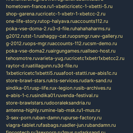
hometown-france.ru
1-xbeticricetc-1-xbetti-5.ru
shop-garena.ru
cricetc-1-xbetr-1-xbetcc-2.ru
one-life-story.ru
top-halyava.ru
accounts112.ru
poka-vse-doma-2.ru
3-d-file.ru
hahahaharms.ru
g2012.ru
tst-1.ru
shaggy-cat.ru
opsmgr.ru
ev-gallery.ru
g-2012.ru
ops-mgr.ru
accounts-112.ru
csm-demo.ru
poka-vse-doma2.ru
airgungames.ru
allseo-host.ru
tehosmotre.ru
varieta-yug.ru
cricetc1xbetr1xbetcc2.ru
raytor-d.ru
atillagunn.ru
3d-file.ru
1xbeticricetc1xbetti5.ru
uafoot-statti.ru
e-abis1c.ru
store-brawl-stars.ru
kts-services.ru
dark-sand.ru
sindika-01.ru
sp-life.ru
x-legion.ru
sib-archives.ru
e-abis-1-c.ru
sindika01.ru
venda-festival.ru
store-brawlstars.ru
dooraleksandria.ru
antenna-highly.ru
mine-lab-msk.ru
1-mus.ru
3-sex-porn.ru
ban-damn.ru
purse-factory.ru
viagra-tablet.ru
fasbags.ru
adler-jun.ru
bandamn.ru
fincontech.ru
3sexporn.ru
1mus.ru
darksand.ru