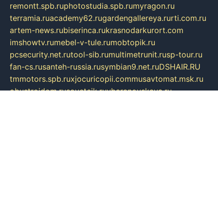
remontt.spb.ru
photostudia.spb.ru
myragon.ru
terramia.ru
academy62.ru
gardengallereya.ru
rti.com.ru
artem-news.ru
biserinca.ru
krasnodarkurort.com
imshowtv.ru
mebel-v-tule.ru
mobtopik.ru
pcsecurity.net.ru
tool-sib.ru
multimetrunit.ru
sp-tour.ru
fan-cs.ru
santeh-russia.ru
symbian9.net.ru
DSHAIR.RU
tmmotors.spb.ru
xjocuricopii.com
musavtomat.msk.ru
obustrojdom.ru
sovetcik.ru
ybaranovskaya.ru
ppknews.ru
cult-alshei.ru
JAPANRUSSIA.RU
proekciyamebel.ru
imper-finans.ru
rim.org.ru
glamourai.ru
brassminus.ru
zabor-pro.ru
ftn.pp.ru
dorogoe58.ru
laimengpacker.ru
kuzova-zapchasti.ru
sageerp.ru
taxodrom.ru
dsrazvitie.ru
hardcity.net.ru
ratinghomegames.ru
topservice25.ru
gubernyan.ru
gtglasslined.ru
ii4.ru
tssport.spb.ru
andorra24.com
blackwallstreet.ru
oboimos.ru
optim-doors.com.ru
ikuch.ru
nycr.org.ru
npa21.ru
vremya-ch.spb.ru
desert000.ru
ivtorgi.ru
ifiori.ru
catalog-statei.ru