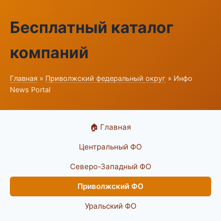
Бесплатный каталог
компаний
Главная
»
Приволжский федеральный округ
» Инфо
News Portal
🏠 Главная
Центральный ФО
Северо-Западный ФО
Приволжский ФО
Уральский ФО