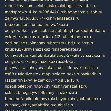
rebus-toys.ru
minelab-msk.ru
alabuga-cityhotel.ru
medsprawo-4-ka.ru
2864420.ru
blagodarenie-spb.ru
zajmy24.ru
tovudyi-4-kuhnyanazakaz.ru
brazzerscom.ru
medsprawo4ka.ru
xehyroo5kuhnyanazakaz.ru
fabrikayfabrikaefabrika.ru
vskrytie-zamkov-moskva-113.ru
biletnadom.ru
zed-online.ru
pimchax.ru
brazzers-hd.ru
z-host.ru
kitubeu2kuhnyanazakaz.ru
naperekate.ru
kuhnyaofabrikaufabrik.ru
kitubeu-2-kuhnyanazakaz.ru
xehyroo-5-kuhnyanazakaz.ru
cs-68.ru
guzywia-4-kuhnyanazakaz.ru
mir-tk.ru
vlknrussia.ru
cs68.ru
vladivostok-map.ru
video-seks.ru
bankaribi.ru
raszar.ru
vskrytie-zamkov-moskva113.ru
lipetsktelecom.ru
tovudyi4kuhnyanazakaz.ru
seksuzb.ru
guzywia4kuhnyanazakaz.ru
fabrikaofabrikaokuhny.ru
kuhnyaekuhnyaafabrika.ru
kuhnyaykuhnyayfabrika.ru
e-abis1c.ru