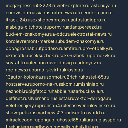
mega-press.ru
03223.ru
web-explore.ru
rastenuya.ru
eurovision-russia.ru
strah-news.ru
freeride-team.ru
itrack-24.ru
sexshopexpress.ru
autostudiopro.ru
alabuga-cityhotel.ru
pornv.ru
atlantpereezd.ru
bud-em-znakomye.ru
a-cdc.ru
elektrostal-news.ru
korolevremont-market.ru
budem-znakomye.ru
oooagrosnab.ru
fpodaso.ru
emfire.ru
pro-otdelky.ru
ukrasotki.ru
seksuzbek.ru
seks-uzbek.ru
porno-vk.ru
sovratili.ru
olecoon.ru
vd-dosug.ru
adonyev.ru
rbc-news.ru
porno-skvirt.ru
krospr.ru
13autor-kolonka.ru
sormol.ru
2rich.ru
hostel-65.ru
hostserve.ru
porno-na-russkom.ru
mishinlab.ru
neznobi.ru
bigfatcc.ru
habble.ru
starbucksvia.ru
delfinet.ru
silvernano.ru
elestal.ru
vektor-doroga.ru
velotrenajery.ru
pronso54.ru
lenasever.ru
lovinskix.ru
show-pets.ru
smartnews03.ru
discofoxworld.ru
miraclecoon.ru
pongup.ru
hostel65.ru
liura.ru
glasspb.ru
firehunters.ru
gribowo.ru
gnalis.ru
bulkitula.ru