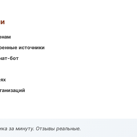
ми
онам
еренные источники
чат-бот
иях
ганизаций
ка за минуту. Отзывы реальные.