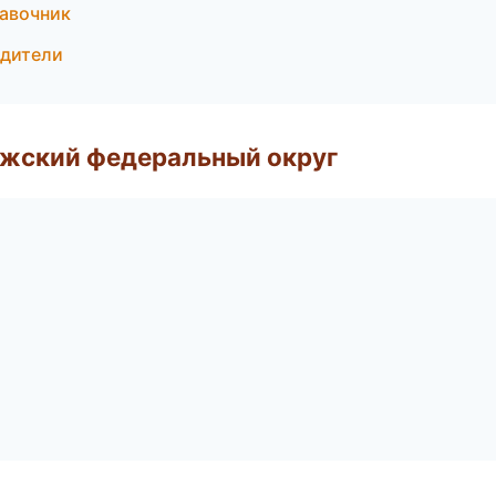
равочник
одители
лжский федеральный округ