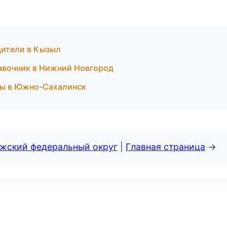
дители в Кызыл
равочник в Нижний Новгород
бы в Южно-Сахалинск
лжский федеральный округ
|
Главная страница
→