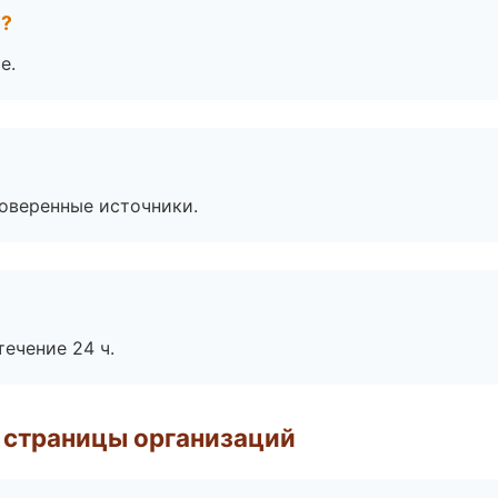
е?
е.
роверенные источники.
течение 24 ч.
 страницы организаций