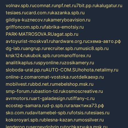
volnav.spb.ru
comnat.ru
npf.net.ru
7bit.pp.ru
kalugatur.ru
tesiaes.ru
card.com.ru
kazanka.spb.ru
gildiya-kuznecov.ru
kameryboavision.ru
griffoncom.spb.ru
fabrika-emotsiy.ru
PARK-MATROSOVA.RU
agat.spb.ru
avtoyurist-moskva1.ru
hardware.org.ru
схема-авто.рф
dg-lab.ru
angrup.ru
recruiter.spb.ru
music8.spb.ru
krsk124.ru
kubok.spb.ru
romanofforex.ru
analitikaplus.ru
spyonline.ru
zosikamery.ru
sloboda-ural.pp.ru
AUTO-COM.SU
hohota.net
alimy.ru
online-z.com
aromat-vostoka.ru
otdelkaexp.ru
mobilvest.ru
bbd.net.ru
mebelshop.msk.ru
smp-forum.ru
bastion-td.ru
kosmoscreative.ru
avrmotors.ru
art-galadesign.ru
tiffany-c.ru
ecostep-samara.ru
d-p.spb.ru
галактика73.рф
sko.com.ru
davitamebel-spb.ru
fotsis.ru
tesiaes.ru
kokoroyari.spb.ru
blesna-kazan.ru
mossilver.ru
lenderoq.ru
sergeydobrin.ru
tochkazvuka.msk.ru