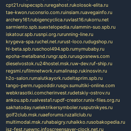
cpt21.ru
ispecspb.ru
regahost.ru
kolosok-elita.ru
tae-kwon.ru
consrio.com.ru
insiam.ru
avegainfo.ru
archery161.ru
bigencyclica.ru
vlast16.ru
korru.net
sarmiento.spb.su
extelopedia.ru
lammin-suo.spb.ru
iskatour.spb.ru
snpi.org.ru
running-line.ru
krygeva-spa.ru
chel.net.ru
rust-loco.ru
dugshop.ru
hl-beta.spb.ru
school494.spb.ru
mymubaby.ru
epoha-metalband.ru
ngr.spb.ru
rusgosnews.com
dieselvostok.ru
24hostel.msk.ru
w-dev.ru
f-ship.ru
regsmi.ru
filmnetwork.ru
malinasp.ru
kinosvin.ru
h2o-salon.ru
malutkayork.ru
deltaprim.spb.ru
tango-perm.ru
gooddir.ru
sgv.su
multiki-online.com
webkrasotki.com
cherinvest.ru
detskiy-ostrov.ru
ankou.spb.ru
alvesta1.ru
pdf-creator.ru
nix-files.org.ru
sakhatoday.ru
elektrikersymboler.ru
sputnikyes.ru
golf2club.msk.ru
aeforums.ru
zallclub.ru
multimodal.msk.ru
habaigry.ru
haikko.ru
sobakopedia.ru
isz-fest.ru
ewnc.info
screensaver-clock.net.ru