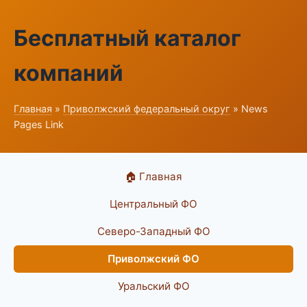
Бесплатный каталог
компаний
Главная
»
Приволжский федеральный округ
» News
Pages Link
🏠 Главная
Центральный ФО
Северо-Западный ФО
Приволжский ФО
Уральский ФО