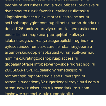
people-of-art.ru
bezzubova.ru
clubtibet.ru
orior-aks.ru
dynamoauto.ru
szk-favorit.ru
carlines.ru
flatnsk.ru
kingbolenskaner.ru
alex-motor.ru
astroline.net.ru
act1.spb.ru
polyglot.com.ru
gidlipetsk.ru
ooo-driada.ru
detsad125.ru
mir-zdoroviya.ru
bruslanovo.ru
siterem.ru
council.spb.ru
лодкипатриот.рф
kafekolizey.ru
iclub.net.ru
gazon-easy.ru
sugarepilekb.ru
grinox.ru
pylesostineco.ru
msts-ozarenie.ru
kameryjooan.ru
artemovskij.ru
dopler.spb.ru
aid70.ru
metall-perm.ru
ndm.msk.ru
ratingzooshop.ru
apiaccess.ru
globalautotrade.info
bezverhovskoe.ru
drsschool.ru
ZOOSMART.SPB.RU
dalakony.ru
medikijob.ru
remontt.spb.ru
photostudia.spb.ru
myragon.ru
terramia.ru
academy62.ru
gardengallereya.ru
rti.com.ru
artem-news.ru
biserinca.ru
krasnodarkurort.com
imshowtv.ru
mebel-v-tule.ru
mobtopik.ru
pcsecurity.net.ru
tool-sib.ru
multimetrunit.ru
sp-tour.ru
fan-cs.ru
santeh-russia.ru
symbian9.net.ru
DSHAIR.RU