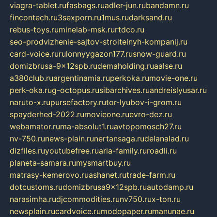
viagra-tablet.ru
fasbags.ru
adler-jun.ru
bandamn.ru
fincontech.ru
3sexporn.ru
1mus.ru
darksand.ru
rebus-toys.ru
minelab-msk.ru
rtdco.ru
seo-prodvizhenie-sajtov-stroitelnyh-kompanij.ru
card-voice.ru
rulonnyygazon177.ru
snow-guard.ru
domizbrusa-9x12spb.ru
demaholding.ru
aalse.ru
a380club.ru
argentinamia.ru
perkoka.ru
movie-one.ru
perk-oka.ru
g-octopus.ru
sibarchives.ru
andreislyusar.ru
naruto-x.ru
pursefactory.ru
tor-lyubov-i-grom.ru
spayderhed-2022.ru
movieone.ru
evro-dez.ru
webamator.ru
ma-absolut1.ru
avtopomosch27.ru
nv-750.ru
news-plain.ru
nertansaga.ru
delanalad.ru
dizfiles.ru
youtubefree.ru
aria-family.ru
roadli.ru
planeta-samara.ru
mysmartbuy.ru
matrasy-kemerovo.ru
ashanet.ru
trade-farm.ru
dotcustoms.ru
domizbrusa9x12spb.ru
autodamp.ru
narasimha.ru
djcommodities.ru
nv750.ru
x-ton.ru
newsplain.ru
cardvoice.ru
modopaper.ru
manunae.ru