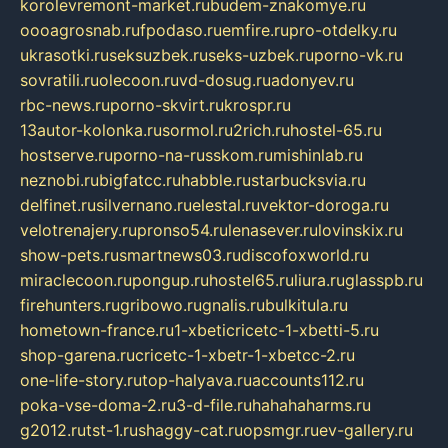
korolevremont-market.ru
budem-znakomye.ru
oooagrosnab.ru
fpodaso.ru
emfire.ru
pro-otdelky.ru
ukrasotki.ru
seksuzbek.ru
seks-uzbek.ru
porno-vk.ru
sovratili.ru
olecoon.ru
vd-dosug.ru
adonyev.ru
rbc-news.ru
porno-skvirt.ru
krospr.ru
13autor-kolonka.ru
sormol.ru
2rich.ru
hostel-65.ru
hostserve.ru
porno-na-russkom.ru
mishinlab.ru
neznobi.ru
bigfatcc.ru
habble.ru
starbucksvia.ru
delfinet.ru
silvernano.ru
elestal.ru
vektor-doroga.ru
velotrenajery.ru
pronso54.ru
lenasever.ru
lovinskix.ru
show-pets.ru
smartnews03.ru
discofoxworld.ru
miraclecoon.ru
pongup.ru
hostel65.ru
liura.ru
glasspb.ru
firehunters.ru
gribowo.ru
gnalis.ru
bulkitula.ru
hometown-france.ru
1-xbeticricetc-1-xbetti-5.ru
shop-garena.ru
cricetc-1-xbetr-1-xbetcc-2.ru
one-life-story.ru
top-halyava.ru
accounts112.ru
poka-vse-doma-2.ru
3-d-file.ru
hahahaharms.ru
g2012.ru
tst-1.ru
shaggy-cat.ru
opsmgr.ru
ev-gallery.ru