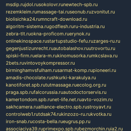
msdip.ru
jdol.ru
sokolovr.ru
newtech-spb.ru
rezemkleim.ru
massage-tai.ru
seonub.ru
zvonitut.ru
biolisichka24.ru
mncraft-download.ru
algoritm-sistema.ru
godflesh.ru
ru-industria.ru
zebra-tlt.ru
okna-proficom.ru
erynok.ru
onlinekinospace.ru
startupstudio-fefu.ru
zarges-ru.ru
gegenjustizunrecht.ru
autobalashov.ru
utrovortu.ru
spiski-firm.ru
elara-m.ru
kinomusorka.ru
mkcslava.ru
2bets.ru
vintovoykompressor.ru
birminghamvsfulham.ru
sarmat-komp.ru
pioneeri.ru
amadis-chocolate.ru
shkurki-karakulya.ru
kanotiforet.spb.ru
tutmassage.ru
ecolog.org.ru
praga.spb.ru
falcorussia.ru
autodoctorservis.ru
kamertondom.spb.ru
net-life.net.ru
avto-vozim.ru
sakhcamera.ru
alliance-electro.spb.ru
stroyavt.ru
controlweb1.ru
tdsak74.ru
kinzozo-ru.ru
kvotka.ru
iron-snab.ru
costa-bella.ru
eugrus.pp.ru
associaciya39.ru
primexpo.spb.ru
bezmorchin.ru
ia2.ru