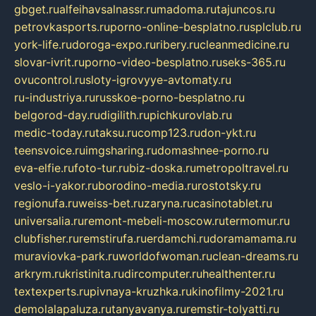
gbget.ru
alfeihavsalnassr.ru
madoma.ru
tajuncos.ru
petrovkasports.ru
porno-online-besplatno.ru
splclub.ru
york-life.ru
doroga-expo.ru
ribery.ru
cleanmedicine.ru
slovar-ivrit.ru
porno-video-besplatno.ru
seks-365.ru
ovucontrol.ru
sloty-igrovyye-avtomaty.ru
ru-industriya.ru
russkoe-porno-besplatno.ru
belgorod-day.ru
digilith.ru
pichkurovlab.ru
medic-today.ru
taksu.ru
comp123.ru
don-ykt.ru
teensvoice.ru
imgsharing.ru
domashnee-porno.ru
eva-elfie.ru
foto-tur.ru
biz-doska.ru
metropoltravel.ru
veslo-i-yakor.ru
borodino-media.ru
rostotsky.ru
regionufa.ru
weiss-bet.ru
zaryna.ru
casinotablet.ru
universalia.ru
remont-mebeli-moscow.ru
termomur.ru
clubfisher.ru
remstirufa.ru
erdamchi.ru
doramamama.ru
muraviovka-park.ru
worldofwoman.ru
clean-dreams.ru
arkrym.ru
kristinita.ru
dircomputer.ru
healthenter.ru
textexperts.ru
pivnaya-kruzhka.ru
kinofilmy-2021.ru
demolalapaluza.ru
tanyavanya.ru
remstir-tolyatti.ru