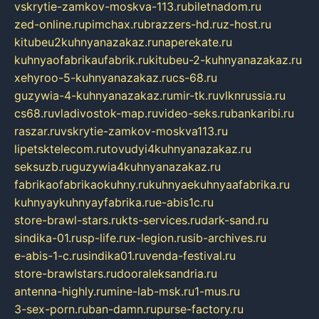
vskrytie-zamkov-moskva-113.ru
biletnadom.ru
zed-online.ru
pimchax.ru
brazzers-hd.ru
z-host.ru
kitubeu2kuhnyanazakaz.ru
naperekate.ru
kuhnyaofabrikaufabrik.ru
kitubeu-2-kuhnyanazakaz.ru
xehyroo-5-kuhnyanazakaz.ru
cs-68.ru
guzywia-4-kuhnyanazakaz.ru
mir-tk.ru
vlknrussia.ru
cs68.ru
vladivostok-map.ru
video-seks.ru
bankaribi.ru
raszar.ru
vskrytie-zamkov-moskva113.ru
lipetsktelecom.ru
tovudyi4kuhnyanazakaz.ru
seksuzb.ru
guzywia4kuhnyanazakaz.ru
fabrikaofabrikaokuhny.ru
kuhnyaekuhnyaafabrika.ru
kuhnyaykuhnyayfabrika.ru
e-abis1c.ru
store-brawl-stars.ru
kts-services.ru
dark-sand.ru
sindika-01.ru
sp-life.ru
x-legion.ru
sib-archives.ru
e-abis-1-c.ru
sindika01.ru
venda-festival.ru
store-brawlstars.ru
dooraleksandria.ru
antenna-highly.ru
mine-lab-msk.ru
1-mus.ru
3-sex-porn.ru
ban-damn.ru
purse-factory.ru