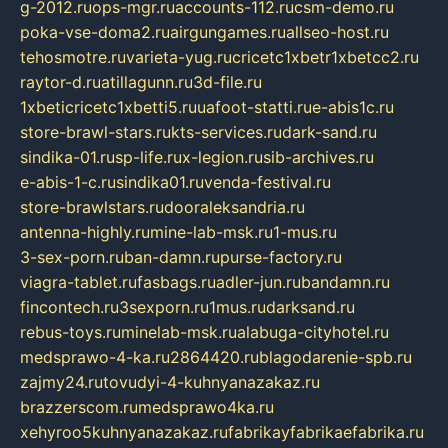
g-2012.ru
ops-mgr.ru
accounts-112.ru
csm-demo.ru
poka-vse-doma2.ru
airgungames.ru
allseo-host.ru
tehosmotre.ru
varieta-yug.ru
cricetc1xbetr1xbetcc2.ru
raytor-d.ru
atillagunn.ru
3d-file.ru
1xbeticricetc1xbetti5.ru
uafoot-statti.ru
e-abis1c.ru
store-brawl-stars.ru
kts-services.ru
dark-sand.ru
sindika-01.ru
sp-life.ru
x-legion.ru
sib-archives.ru
e-abis-1-c.ru
sindika01.ru
venda-festival.ru
store-brawlstars.ru
dooraleksandria.ru
antenna-highly.ru
mine-lab-msk.ru
1-mus.ru
3-sex-porn.ru
ban-damn.ru
purse-factory.ru
viagra-tablet.ru
fasbags.ru
adler-jun.ru
bandamn.ru
fincontech.ru
3sexporn.ru
1mus.ru
darksand.ru
rebus-toys.ru
minelab-msk.ru
alabuga-cityhotel.ru
medsprawo-4-ka.ru
2864420.ru
blagodarenie-spb.ru
zajmy24.ru
tovudyi-4-kuhnyanazakaz.ru
brazzerscom.ru
medsprawo4ka.ru
xehyroo5kuhnyanazakaz.ru
fabrikayfabrikaefabrika.ru