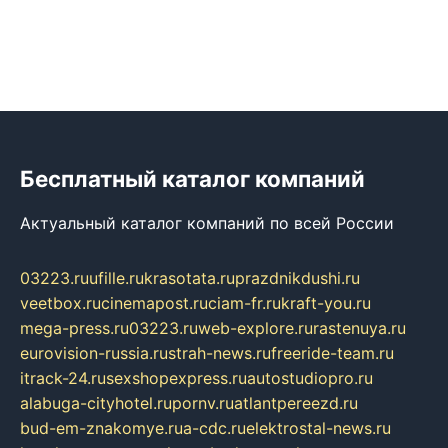
Бесплатный каталог компаний
Актуальный каталог компаний по всей России
03223.ru
ufille.ru
krasotata.ru
prazdnikdushi.ru
veetbox.ru
cinemapost.ru
ciam-fr.ru
kraft-you.ru
mega-press.ru
03223.ru
web-explore.ru
rastenuya.ru
eurovision-russia.ru
strah-news.ru
freeride-team.ru
itrack-24.ru
sexshopexpress.ru
autostudiopro.ru
alabuga-cityhotel.ru
pornv.ru
atlantpereezd.ru
bud-em-znakomye.ru
a-cdc.ru
elektrostal-news.ru