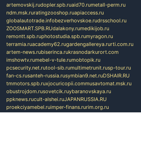
artemovskij.ru
dopler.spb.ru
aid70.ru
metall-perm.ru
ndm.msk.ru
ratingzooshop.ru
apiaccess.ru
globalautotrade.info
bezverhovskoe.ru
drsschool.ru
ZOOSMART.SPB.RU
dalakony.ru
medikijob.ru
remontt.spb.ru
photostudia.spb.ru
myragon.ru
terramia.ru
academy62.ru
gardengallereya.ru
rti.com.ru
artem-news.ru
biserinca.ru
krasnodarkurort.com
imshowtv.ru
mebel-v-tule.ru
mobtopik.ru
pcsecurity.net.ru
tool-sib.ru
multimetrunit.ru
sp-tour.ru
fan-cs.ru
santeh-russia.ru
symbian9.net.ru
DSHAIR.RU
tmmotors.spb.ru
xjocuricopii.com
musavtomat.msk.ru
obustrojdom.ru
sovetcik.ru
ybaranovskaya.ru
ppknews.ru
cult-alshei.ru
JAPANRUSSIA.RU
proekciyamebel.ru
imper-finans.ru
rim.org.ru
glamourai.ru
brassminus.ru
zabor-pro.ru
ftn.pp.ru
dorogoe58.ru
laimengpacker.ru
kuzova-zapchasti.ru
sageerp.ru
taxodrom.ru
dsrazvitie.ru
hardcity.net.ru
ratinghomegames.ru
topservice25.ru
gubernyan.ru