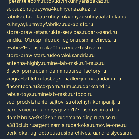
lipetsktelecom.ru
tovudyi4kuhnyanazakaz.ru
seksuzb.ru
guzywia4kuhnyanazakaz.ru
fabrikaofabrikaokuhny.ru
kuhnyaekuhnyaafabrika.ru
kuhnyaykuhnyayfabrika.ru
e-abis1c.ru
store-brawl-stars.ru
kts-services.ru
dark-sand.ru
sindika-01.ru
sp-life.ru
x-legion.ru
sib-archives.ru
e-abis-1-c.ru
sindika01.ru
venda-festival.ru
store-brawlstars.ru
dooraleksandria.ru
antenna-highly.ru
mine-lab-msk.ru
1-mus.ru
3-sex-porn.ru
ban-damn.ru
purse-factory.ru
viagra-tablet.ru
fasbags.ru
adler-jun.ru
bandamn.ru
fincontech.ru
3sexporn.ru
1mus.ru
darksand.ru
rebus-toys.ru
minelab-msk.ru
rtdco.ru
seo-prodvizhenie-sajtov-stroitelnyh-kompanij.ru
card-voice.ru
rulonnyygazon177.ru
snow-guard.ru
domizbrusa-9x12spb.ru
demaholding.ru
aalse.ru
a380club.ru
argentinamia.ru
perkoka.ru
movie-one.ru
perk-oka.ru
g-octopus.ru
sibarchives.ru
andreislyusar.ru