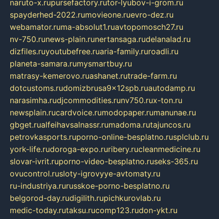
naruto-x.ru
pursefactory.ru
tor-lyubov-i-grom.ru
spayderhed-2022.ru
movieone.ru
evro-dez.ru
webamator.ru
ma-absolut1.ru
avtopomosch27.ru
nv-750.ru
news-plain.ru
nertansaga.ru
delanalad.ru
dizfiles.ru
youtubefree.ru
aria-family.ru
roadli.ru
planeta-samara.ru
mysmartbuy.ru
matrasy-kemerovo.ru
ashanet.ru
trade-farm.ru
dotcustoms.ru
domizbrusa9x12spb.ru
autodamp.ru
narasimha.ru
djcommodities.ru
nv750.ru
x-ton.ru
newsplain.ru
cardvoice.ru
modopaper.ru
manunae.ru
gbget.ru
alfeihavsalnassr.ru
madoma.ru
tajuncos.ru
petrovkasports.ru
porno-online-besplatno.ru
splclub.ru
york-life.ru
doroga-expo.ru
ribery.ru
cleanmedicine.ru
slovar-ivrit.ru
porno-video-besplatno.ru
seks-365.ru
ovucontrol.ru
sloty-igrovyye-avtomaty.ru
ru-industriya.ru
russkoe-porno-besplatno.ru
belgorod-day.ru
digilith.ru
pichkurovlab.ru
medic-today.ru
taksu.ru
comp123.ru
don-ykt.ru