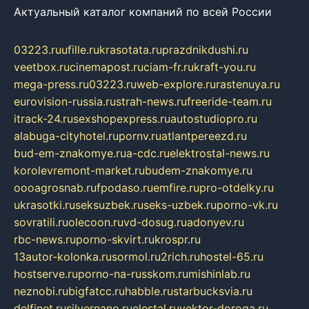
Актуальный каталог компаний по всей России
03223.ru
ufille.ru
krasotata.ru
prazdnikdushi.ru
veetbox.ru
cinemapost.ru
ciam-fr.ru
kraft-you.ru
mega-press.ru
03223.ru
web-explore.ru
rastenuya.ru
eurovision-russia.ru
strah-news.ru
freeride-team.ru
itrack-24.ru
sexshopexpress.ru
autostudiopro.ru
alabuga-cityhotel.ru
pornv.ru
atlantpereezd.ru
bud-em-znakomye.ru
a-cdc.ru
elektrostal-news.ru
korolevremont-market.ru
budem-znakomye.ru
oooagrosnab.ru
fpodaso.ru
emfire.ru
pro-otdelky.ru
ukrasotki.ru
seksuzbek.ru
seks-uzbek.ru
porno-vk.ru
sovratili.ru
olecoon.ru
vd-dosug.ru
adonyev.ru
rbc-news.ru
porno-skvirt.ru
krospr.ru
13autor-kolonka.ru
sormol.ru
2rich.ru
hostel-65.ru
hostserve.ru
porno-na-russkom.ru
mishinlab.ru
neznobi.ru
bigfatcc.ru
habble.ru
starbucksvia.ru
delfinet.ru
silvernano.ru
elestal.ru
vektor-doroga.ru