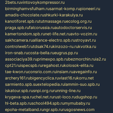
2bets.ru
vintovoykompressor.ru
birminghamvsfulham.ru
sarmat-komp.ru
pioneeri.ru
amadis-chocolate.ru
shkurki-karakulya.ru
kanotiforet.spb.ru
tutmassage.ru
ecolog.org.ru
praga.spb.ru
falcorussia.ru
autodoctorservis.ru
kamertondom.spb.ru
net-life.net.ru
avto-vozim.ru
sakhcamera.ru
alliance-electro.spb.ru
stroyavt.ru
controlweb1.ru
tdsak74.ru
kinzozo-ru.ru
kvotka.ru
iron-snab.ru
costa-bella.ru
eugrus.pp.ru
associaciya39.ru
primexpo.spb.ru
bezmorchin.ru
ia2.ru
cpt21.ru
ispecspb.ru
regahost.ru
kolosok-elita.ru
tae-kwon.ru
consrio.com.ru
insiam.ru
avegainfo.ru
archery161.ru
bigencyclica.ru
vlast16.ru
korru.net
sarmiento.spb.su
extelopedia.ru
lammin-suo.spb.ru
iskatour.spb.ru
snpi.org.ru
running-line.ru
krygeva-spa.ru
chel.net.ru
rust-loco.ru
dugshop.ru
hl-beta.spb.ru
school494.spb.ru
mymubaby.ru
epoha-metalband.ru
ngr.spb.ru
rusgosnews.com