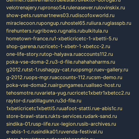
velotrenajery.ru
pronso54.ru
lenasever.ru
lovinskix.ru
show-pets.ru
smartnews03.ru
discofoxworld.ru
miraclecoon.ru
pongup.ru
hostel65.ru
liura.ru
glasspb.ru
firehunters.ru
gribowo.ru
gnalis.ru
bulkitula.ru
hometown-france.ru
1-xbeticricetc-1-xbetti-5.ru
shop-garena.ru
cricetc-1-xbetr-1-xbetcc-2.ru
one-life-story.ru
top-halyava.ru
accounts112.ru
poka-vse-doma-2.ru
3-d-file.ru
hahahaharms.ru
g2012.ru
tst-1.ru
shaggy-cat.ru
opsmgr.ru
ev-gallery.ru
g-2012.ru
ops-mgr.ru
accounts-112.ru
csm-demo.ru
poka-vse-doma2.ru
airgungames.ru
allseo-host.ru
tehosmotre.ru
varieta-yug.ru
cricetc1xbetr1xbetcc2.ru
raytor-d.ru
atillagunn.ru
3d-file.ru
1xbeticricetc1xbetti5.ru
uafoot-statti.ru
e-abis1c.ru
store-brawl-stars.ru
kts-services.ru
dark-sand.ru
sindika-01.ru
sp-life.ru
x-legion.ru
sib-archives.ru
e-abis-1-c.ru
sindika01.ru
venda-festival.ru