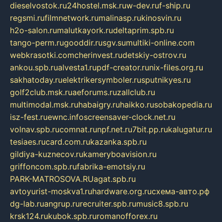
dieselvostok.ru
24hostel.msk.ru
w-dev.ru
f-ship.ru
regsmi.ru
filmnetwork.ru
malinasp.ru
kinosvin.ru
h2o-salon.ru
malutkayork.ru
deltaprim.spb.ru
tango-perm.ru
gooddir.ru
sgv.su
multiki-online.com
webkrasotki.com
cherinvest.ru
detskiy-ostrov.ru
ankou.spb.ru
alvesta1.ru
pdf-creator.ru
nix-files.org.ru
sakhatoday.ru
elektrikersymboler.ru
sputnikyes.ru
golf2club.msk.ru
aeforums.ru
zallclub.ru
multimodal.msk.ru
habaigry.ru
haikko.ru
sobakopedia.ru
isz-fest.ru
ewnc.info
screensaver-clock.net.ru
volnav.spb.ru
comnat.ru
npf.net.ru
7bit.pp.ru
kalugatur.ru
tesiaes.ru
card.com.ru
kazanka.spb.ru
gildiya-kuznecov.ru
kameryboavision.ru
griffoncom.spb.ru
fabrika-emotsiy.ru
PARK-MATROSOVA.RU
agat.spb.ru
avtoyurist-moskva1.ru
hardware.org.ru
схема-авто.рф
dg-lab.ru
angrup.ru
recruiter.spb.ru
music8.spb.ru
krsk124.ru
kubok.spb.ru
romanofforex.ru