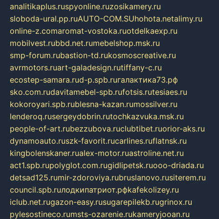
analitikaplus.ru
spyonline.ru
zosikamery.ru
sloboda-ural.pp.ru
AUTO-COM.SU
hohota.net
alimy.ru
online-z.com
aromat-vostoka.ru
otdelkaexp.ru
mobilvest.ru
bbd.net.ru
mebelshop.msk.ru
smp-forum.ru
bastion-td.ru
kosmoscreative.ru
avrmotors.ru
art-galadesign.ru
tiffany-c.ru
ecostep-samara.ru
d-p.spb.ru
галактика73.рф
sko.com.ru
davitamebel-spb.ru
fotsis.ru
tesiaes.ru
kokoroyari.spb.ru
blesna-kazan.ru
mossilver.ru
lenderoq.ru
sergeydobrin.ru
tochkazvuka.msk.ru
people-of-art.ru
bezzubova.ru
clubtibet.ru
orior-aks.ru
dynamoauto.ru
szk-favorit.ru
carlines.ru
flatnsk.ru
kingbolenskaner.ru
alex-motor.ru
astroline.net.ru
act1.spb.ru
polyglot.com.ru
gidlipetsk.ru
ooo-driada.ru
detsad125.ru
mir-zdoroviya.ru
bruslanovo.ru
siterem.ru
council.spb.ru
лодкипатриот.рф
kafekolizey.ru
iclub.net.ru
gazon-easy.ru
sugarepilekb.ru
grinox.ru
pylesostineco.ru
msts-ozarenie.ru
kameryjooan.ru