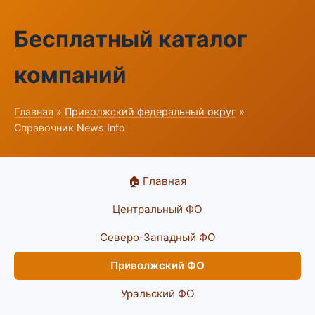
Бесплатный каталог
компаний
Главная
»
Приволжский федеральный округ
»
Справочник News Info
🏠 Главная
Центральный ФО
Северо-Западный ФО
Приволжский ФО
Уральский ФО