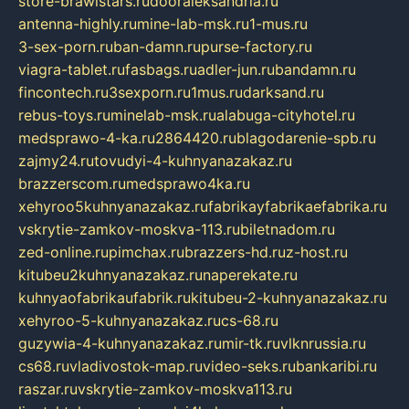
store-brawlstars.ru
dooraleksandria.ru
antenna-highly.ru
mine-lab-msk.ru
1-mus.ru
3-sex-porn.ru
ban-damn.ru
purse-factory.ru
viagra-tablet.ru
fasbags.ru
adler-jun.ru
bandamn.ru
fincontech.ru
3sexporn.ru
1mus.ru
darksand.ru
rebus-toys.ru
minelab-msk.ru
alabuga-cityhotel.ru
medsprawo-4-ka.ru
2864420.ru
blagodarenie-spb.ru
zajmy24.ru
tovudyi-4-kuhnyanazakaz.ru
brazzerscom.ru
medsprawo4ka.ru
xehyroo5kuhnyanazakaz.ru
fabrikayfabrikaefabrika.ru
vskrytie-zamkov-moskva-113.ru
biletnadom.ru
zed-online.ru
pimchax.ru
brazzers-hd.ru
z-host.ru
kitubeu2kuhnyanazakaz.ru
naperekate.ru
kuhnyaofabrikaufabrik.ru
kitubeu-2-kuhnyanazakaz.ru
xehyroo-5-kuhnyanazakaz.ru
cs-68.ru
guzywia-4-kuhnyanazakaz.ru
mir-tk.ru
vlknrussia.ru
cs68.ru
vladivostok-map.ru
video-seks.ru
bankaribi.ru
raszar.ru
vskrytie-zamkov-moskva113.ru