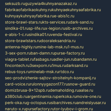
seksuzb.ru
guzywia4kuhnyanazakaz.ru
fabrikaofabrikaokuhny.ru
kuhnyaekuhnyaafabrika.ru
kuhnyaykuhnyayfabrika.ru
e-abis1c.ru
store-brawl-stars.ru
kts-services.ru
dark-sand.ru
sindika-01.ru
sp-life.ru
x-legion.ru
sib-archives.ru
e-abis-1-c.ru
sindika01.ru
venda-festival.ru
store-brawlstars.ru
dooraleksandria.ru
antenna-highly.ru
mine-lab-msk.ru
1-mus.ru
3-sex-porn.ru
ban-damn.ru
purse-factory.ru
viagra-tablet.ru
fasbags.ru
adler-jun.ru
bandamn.ru
fincontech.ru
3sexporn.ru
1mus.ru
darksand.ru
rebus-toys.ru
minelab-msk.ru
rtdco.ru
seo-prodvizhenie-sajtov-stroitelnyh-kompanij.ru
card-voice.ru
rulonnyygazon177.ru
snow-guard.ru
domizbrusa-9x12spb.ru
demaholding.ru
aalse.ru
a380club.ru
argentinamia.ru
perkoka.ru
movie-one.ru
perk-oka.ru
g-octopus.ru
sibarchives.ru
andreislyusar.ru
naruto-x.ru
pursefactory.ru
tor-lyubov-i-grom.ru