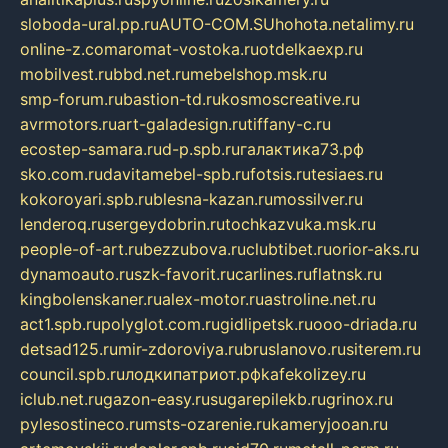
sloboda-ural.pp.ru
AUTO-COM.SU
hohota.net
alimy.ru
online-z.com
aromat-vostoka.ru
otdelkaexp.ru
mobilvest.ru
bbd.net.ru
mebelshop.msk.ru
smp-forum.ru
bastion-td.ru
kosmoscreative.ru
avrmotors.ru
art-galadesign.ru
tiffany-c.ru
ecostep-samara.ru
d-p.spb.ru
галактика73.рф
sko.com.ru
davitamebel-spb.ru
fotsis.ru
tesiaes.ru
kokoroyari.spb.ru
blesna-kazan.ru
mossilver.ru
lenderoq.ru
sergeydobrin.ru
tochkazvuka.msk.ru
people-of-art.ru
bezzubova.ru
clubtibet.ru
orior-aks.ru
dynamoauto.ru
szk-favorit.ru
carlines.ru
flatnsk.ru
kingbolenskaner.ru
alex-motor.ru
astroline.net.ru
act1.spb.ru
polyglot.com.ru
gidlipetsk.ru
ooo-driada.ru
detsad125.ru
mir-zdoroviya.ru
bruslanovo.ru
siterem.ru
council.spb.ru
лодкипатриот.рф
kafekolizey.ru
iclub.net.ru
gazon-easy.ru
sugarepilekb.ru
grinox.ru
pylesostineco.ru
msts-ozarenie.ru
kameryjooan.ru