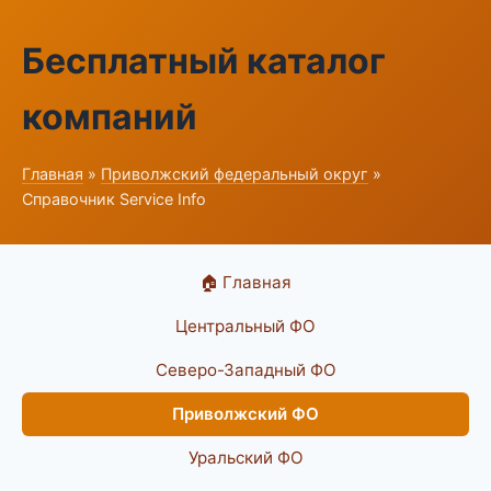
Бесплатный каталог
компаний
Главная
»
Приволжский федеральный округ
»
Справочник Service Info
🏠 Главная
Центральный ФО
Северо-Западный ФО
Приволжский ФО
Уральский ФО