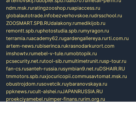
artemovskij.ru
dopler.spb.ru
aid70.ru
metall-perm.ru
ndm.msk.ru
ratingzooshop.ru
apiaccess.ru
globalautotrade.info
bezverhovskoe.ru
drsschool.ru
ZOOSMART.SPB.RU
dalakony.ru
medikijob.ru
remontt.spb.ru
photostudia.spb.ru
myragon.ru
terramia.ru
academy62.ru
gardengallereya.ru
rti.com.ru
artem-news.ru
biserinca.ru
krasnodarkurort.com
imshowtv.ru
mebel-v-tule.ru
mobtopik.ru
pcsecurity.net.ru
tool-sib.ru
multimetrunit.ru
sp-tour.ru
fan-cs.ru
santeh-russia.ru
symbian9.net.ru
DSHAIR.RU
tmmotors.spb.ru
xjocuricopii.com
musavtomat.msk.ru
obustrojdom.ru
sovetcik.ru
ybaranovskaya.ru
ppknews.ru
cult-alshei.ru
JAPANRUSSIA.RU
proekciyamebel.ru
imper-finans.ru
rim.org.ru
glamourai.ru
brassminus.ru
zabor-pro.ru
ftn.pp.ru
dorogoe58.ru
laimengpacker.ru
kuzova-zapchasti.ru
sageerp.ru
taxodrom.ru
dsrazvitie.ru
hardcity.net.ru
ratinghomegames.ru
topservice25.ru
gubernyan.ru