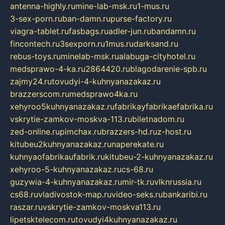
antenna-highly.ru
mine-lab-msk.ru
1-mus.ru
3-sex-porn.ru
ban-damn.ru
purse-factory.ru
viagra-tablet.ru
fasbags.ru
adler-jun.ru
bandamn.ru
fincontech.ru
3sexporn.ru
1mus.ru
darksand.ru
rebus-toys.ru
minelab-msk.ru
alabuga-cityhotel.ru
medsprawo-4-ka.ru
2864420.ru
blagodarenie-spb.ru
zajmy24.ru
tovudyi-4-kuhnyanazakaz.ru
brazzerscom.ru
medsprawo4ka.ru
xehyroo5kuhnyanazakaz.ru
fabrikayfabrikaefabrika.ru
vskrytie-zamkov-moskva-113.ru
biletnadom.ru
zed-online.ru
pimchax.ru
brazzers-hd.ru
z-host.ru
kitubeu2kuhnyanazakaz.ru
naperekate.ru
kuhnyaofabrikaufabrik.ru
kitubeu-2-kuhnyanazakaz.ru
xehyroo-5-kuhnyanazakaz.ru
cs-68.ru
guzywia-4-kuhnyanazakaz.ru
mir-tk.ru
vlknrussia.ru
cs68.ru
vladivostok-map.ru
video-seks.ru
bankaribi.ru
raszar.ru
vskrytie-zamkov-moskva113.ru
lipetsktelecom.ru
tovudyi4kuhnyanazakaz.ru