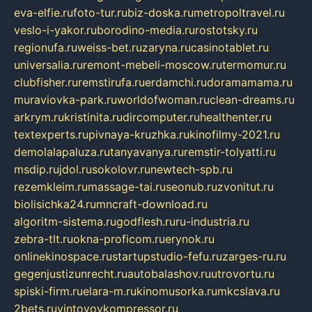
eva-elfie.ru
foto-tur.ru
biz-doska.ru
metropoltravel.ru
veslo-i-yakor.ru
borodino-media.ru
rostotsky.ru
regionufa.ru
weiss-bet.ru
zaryna.ru
casinotablet.ru
universalia.ru
remont-mebeli-moscow.ru
termomur.ru
clubfisher.ru
remstirufa.ru
erdamchi.ru
doramamama.ru
muraviovka-park.ru
worldofwoman.ru
clean-dreams.ru
arkrym.ru
kristinita.ru
dircomputer.ru
healthenter.ru
textexperts.ru
pivnaya-kruzhka.ru
kinofilmy-2021.ru
demolalapaluza.ru
tanyavanya.ru
remstir-tolyatti.ru
msdip.ru
jdol.ru
sokolovr.ru
newtech-spb.ru
rezemkleim.ru
massage-tai.ru
seonub.ru
zvonitut.ru
biolisichka24.ru
mncraft-download.ru
algoritm-sistema.ru
godflesh.ru
ru-industria.ru
zebra-tlt.ru
okna-proficom.ru
erynok.ru
onlinekinospace.ru
startupstudio-fefu.ru
zarges-ru.ru
gegenjustizunrecht.ru
autobalashov.ru
utrovortu.ru
spiski-firm.ru
elara-m.ru
kinomusorka.ru
mkcslava.ru
2bets.ru
vintovoykompressor.ru