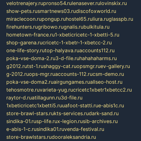
velotrenajery.ru
pronso54.ru
lenasever.ru
lovinskix.ru
show-pets.ru
smartnews03.ru
discofoxworld.ru
miraclecoon.ru
pongup.ru
hostel65.ru
liura.ru
glasspb.ru
firehunters.ru
gribowo.ru
gnalis.ru
bulkitula.ru
hometown-france.ru
1-xbeticricetc-1-xbetti-5.ru
shop-garena.ru
cricetc-1-xbetr-1-xbetcc-2.ru
one-life-story.ru
top-halyava.ru
accounts112.ru
poka-vse-doma-2.ru
3-d-file.ru
hahahaharms.ru
g2012.ru
tst-1.ru
shaggy-cat.ru
opsmgr.ru
ev-gallery.ru
g-2012.ru
ops-mgr.ru
accounts-112.ru
csm-demo.ru
poka-vse-doma2.ru
airgungames.ru
allseo-host.ru
tehosmotre.ru
varieta-yug.ru
cricetc1xbetr1xbetcc2.ru
raytor-d.ru
atillagunn.ru
3d-file.ru
1xbeticricetc1xbetti5.ru
uafoot-statti.ru
e-abis1c.ru
store-brawl-stars.ru
kts-services.ru
dark-sand.ru
sindika-01.ru
sp-life.ru
x-legion.ru
sib-archives.ru
e-abis-1-c.ru
sindika01.ru
venda-festival.ru
store-brawlstars.ru
dooraleksandria.ru