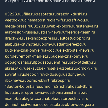
Актуальный каталог компаний по всей России
03223.ru
ufille.ru
krasotata.ru
prazdnikdushi.ru
veetbox.ru
cinemapost.ru
ciam-fr.ru
kraft-you.ru
mega-press.ru
03223.ru
web-explore.ru
rastenuya.ru
eurovision-russia.ru
strah-news.ru
freeride-team.ru
itrack-24.ru
sexshopexpress.ru
autostudiopro.ru
alabuga-cityhotel.ru
pornv.ru
atlantpereezd.ru
bud-em-znakomye.ru
a-cdc.ru
elektrostal-news.ru
korolevremont-market.ru
budem-znakomye.ru
oooagrosnab.ru
fpodaso.ru
emfire.ru
pro-otdelky.ru
ukrasotki.ru
seksuzbek.ru
seks-uzbek.ru
porno-vk.ru
sovratili.ru
olecoon.ru
vd-dosug.ru
adonyev.ru
rbc-news.ru
porno-skvirt.ru
krospr.ru
13autor-kolonka.ru
sormol.ru
2rich.ru
hostel-65.ru
hostserve.ru
porno-na-russkom.ru
mishinlab.ru
neznobi.ru
bigfatcc.ru
habble.ru
starbucksvia.ru
delfinet.ru
silvernano.ru
elestal.ru
vektor-doroga.ru