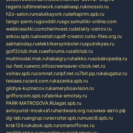
regsmi.ru
filmnetwork.ru
malinasp.ru
kinosvin.ru
h2o-salon.ru
malutkayork.ru
deltaprim.spb.ru
tango-perm.ru
gooddir.ru
sgv.su
multiki-online.com
webkrasotki.com
cherinvest.ru
detskiy-ostrov.ru
ankou.spb.ru
alvesta1.ru
pdf-creator.ru
nix-files.org.ru
sakhatoday.ru
elektrikersymboler.ru
sputnikyes.ru
golf2club.msk.ru
aeforums.ru
zallclub.ru
multimodal.msk.ru
habaigry.ru
haikko.ru
sobakopedia.ru
isz-fest.ru
ewnc.info
screensaver-clock.net.ru
volnav.spb.ru
comnat.ru
npf.net.ru
7bit.pp.ru
kalugatur.ru
tesiaes.ru
card.com.ru
kazanka.spb.ru
gildiya-kuznecov.ru
kameryboavision.ru
griffoncom.spb.ru
fabrika-emotsiy.ru
PARK-MATROSOVA.RU
agat.spb.ru
avtoyurist-moskva1.ru
hardware.org.ru
схема-авто.рф
dg-lab.ru
angrup.ru
recruiter.spb.ru
music8.spb.ru
krsk124.ru
kubok.spb.ru
romanofforex.ru
analitikaplus.ru
spyonline.ru
zosikamery.ru