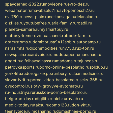
spayderhed-2022.ru
movieone.ru
evro-dez.ru
webamator.ru
ma-absolut1.ru
avtopomosch27.ru
nv-750.ru
news-plain.ru
nertansaga.ru
delanalad.ru
dizfiles.ru
youtubefree.ru
aria-family.ru
roadli.ru
planeta-samara.ru
mysmartbuy.ru
matrasy-kemerovo.ru
ashanet.ru
trade-farm.ru
dotcustoms.ru
domizbrusa9x12spb.ru
autodamp.ru
narasimha.ru
djcommodities.ru
nv750.ru
x-ton.ru
newsplain.ru
cardvoice.ru
modopaper.ru
manunae.ru
gbget.ru
alfeihavsalnassr.ru
madoma.ru
tajuncos.ru
petrovkasports.ru
porno-online-besplatno.ru
splclub.ru
york-life.ru
doroga-expo.ru
ribery.ru
cleanmedicine.ru
slovar-ivrit.ru
porno-video-besplatno.ru
seks-365.ru
ovucontrol.ru
sloty-igrovyye-avtomaty.ru
ru-industriya.ru
russkoe-porno-besplatno.ru
belgorod-day.ru
digilith.ru
pichkurovlab.ru
medic-today.ru
taksu.ru
comp123.ru
don-ykt.ru
teensvoice.ru
imgsharing.ru
domashnee-porno.ru