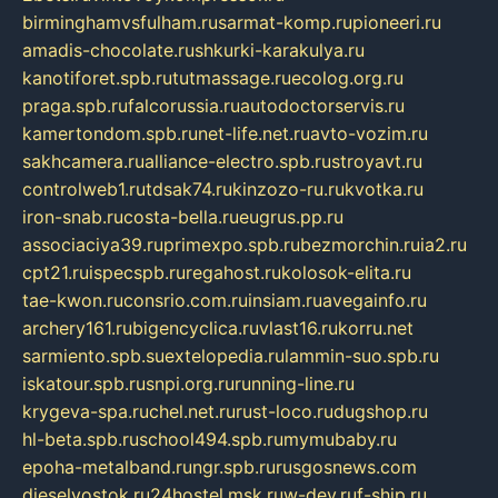
birminghamvsfulham.ru
sarmat-komp.ru
pioneeri.ru
amadis-chocolate.ru
shkurki-karakulya.ru
kanotiforet.spb.ru
tutmassage.ru
ecolog.org.ru
praga.spb.ru
falcorussia.ru
autodoctorservis.ru
kamertondom.spb.ru
net-life.net.ru
avto-vozim.ru
sakhcamera.ru
alliance-electro.spb.ru
stroyavt.ru
controlweb1.ru
tdsak74.ru
kinzozo-ru.ru
kvotka.ru
iron-snab.ru
costa-bella.ru
eugrus.pp.ru
associaciya39.ru
primexpo.spb.ru
bezmorchin.ru
ia2.ru
cpt21.ru
ispecspb.ru
regahost.ru
kolosok-elita.ru
tae-kwon.ru
consrio.com.ru
insiam.ru
avegainfo.ru
archery161.ru
bigencyclica.ru
vlast16.ru
korru.net
sarmiento.spb.su
extelopedia.ru
lammin-suo.spb.ru
iskatour.spb.ru
snpi.org.ru
running-line.ru
krygeva-spa.ru
chel.net.ru
rust-loco.ru
dugshop.ru
hl-beta.spb.ru
school494.spb.ru
mymubaby.ru
epoha-metalband.ru
ngr.spb.ru
rusgosnews.com
dieselvostok.ru
24hostel.msk.ru
w-dev.ru
f-ship.ru