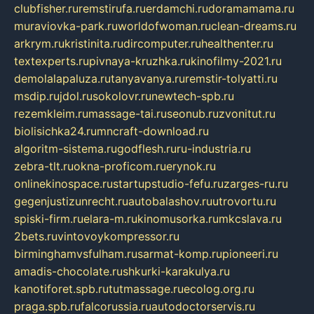
clubfisher.ru
remstirufa.ru
erdamchi.ru
doramamama.ru
muraviovka-park.ru
worldofwoman.ru
clean-dreams.ru
arkrym.ru
kristinita.ru
dircomputer.ru
healthenter.ru
textexperts.ru
pivnaya-kruzhka.ru
kinofilmy-2021.ru
demolalapaluza.ru
tanyavanya.ru
remstir-tolyatti.ru
msdip.ru
jdol.ru
sokolovr.ru
newtech-spb.ru
rezemkleim.ru
massage-tai.ru
seonub.ru
zvonitut.ru
biolisichka24.ru
mncraft-download.ru
algoritm-sistema.ru
godflesh.ru
ru-industria.ru
zebra-tlt.ru
okna-proficom.ru
erynok.ru
onlinekinospace.ru
startupstudio-fefu.ru
zarges-ru.ru
gegenjustizunrecht.ru
autobalashov.ru
utrovortu.ru
spiski-firm.ru
elara-m.ru
kinomusorka.ru
mkcslava.ru
2bets.ru
vintovoykompressor.ru
birminghamvsfulham.ru
sarmat-komp.ru
pioneeri.ru
amadis-chocolate.ru
shkurki-karakulya.ru
kanotiforet.spb.ru
tutmassage.ru
ecolog.org.ru
praga.spb.ru
falcorussia.ru
autodoctorservis.ru