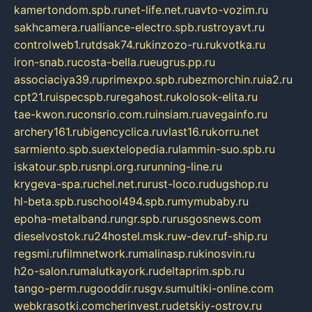
kamertondom.spb.ru
net-life.net.ru
avto-vozim.ru
sakhcamera.ru
alliance-electro.spb.ru
stroyavt.ru
controlweb1.ru
tdsak74.ru
kinzozo-ru.ru
kvotka.ru
iron-snab.ru
costa-bella.ru
eugrus.pp.ru
associaciya39.ru
primexpo.spb.ru
bezmorchin.ru
ia2.ru
cpt21.ru
ispecspb.ru
regahost.ru
kolosok-elita.ru
tae-kwon.ru
consrio.com.ru
insiam.ru
avegainfo.ru
archery161.ru
bigencyclica.ru
vlast16.ru
korru.net
sarmiento.spb.su
extelopedia.ru
lammin-suo.spb.ru
iskatour.spb.ru
snpi.org.ru
running-line.ru
krygeva-spa.ru
chel.net.ru
rust-loco.ru
dugshop.ru
hl-beta.spb.ru
school494.spb.ru
mymubaby.ru
epoha-metalband.ru
ngr.spb.ru
rusgosnews.com
dieselvostok.ru
24hostel.msk.ru
w-dev.ru
f-ship.ru
regsmi.ru
filmnetwork.ru
malinasp.ru
kinosvin.ru
h2o-salon.ru
malutkayork.ru
deltaprim.spb.ru
tango-perm.ru
gooddir.ru
sgv.su
multiki-online.com
webkrasotki.com
cherinvest.ru
detskiy-ostrov.ru