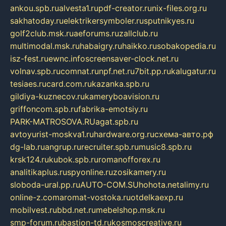
ankou.spb.ru
alvesta1.ru
pdf-creator.ru
nix-files.org.ru
sakhatoday.ru
elektrikersymboler.ru
sputnikyes.ru
golf2club.msk.ru
aeforums.ru
zallclub.ru
multimodal.msk.ru
habaigry.ru
haikko.ru
sobakopedia.ru
isz-fest.ru
ewnc.info
screensaver-clock.net.ru
volnav.spb.ru
comnat.ru
npf.net.ru
7bit.pp.ru
kalugatur.ru
tesiaes.ru
card.com.ru
kazanka.spb.ru
gildiya-kuznecov.ru
kameryboavision.ru
griffoncom.spb.ru
fabrika-emotsiy.ru
PARK-MATROSOVA.RU
agat.spb.ru
avtoyurist-moskva1.ru
hardware.org.ru
схема-авто.рф
dg-lab.ru
angrup.ru
recruiter.spb.ru
music8.spb.ru
krsk124.ru
kubok.spb.ru
romanofforex.ru
analitikaplus.ru
spyonline.ru
zosikamery.ru
sloboda-ural.pp.ru
AUTO-COM.SU
hohota.net
alimy.ru
online-z.com
aromat-vostoka.ru
otdelkaexp.ru
mobilvest.ru
bbd.net.ru
mebelshop.msk.ru
smp-forum.ru
bastion-td.ru
kosmoscreative.ru