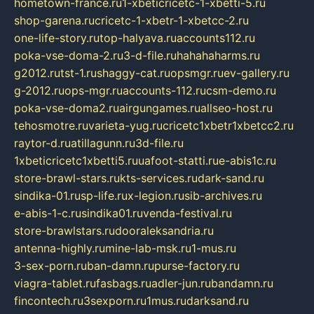
hometown-france.ru
1-xbeticricetc-1-xbetti-5.ru
shop-garena.ru
cricetc-1-xbetr-1-xbetcc-2.ru
one-life-story.ru
top-halyava.ru
accounts112.ru
poka-vse-doma-2.ru
3-d-file.ru
hahahaharms.ru
g2012.ru
tst-1.ru
shaggy-cat.ru
opsmgr.ru
ev-gallery.ru
g-2012.ru
ops-mgr.ru
accounts-112.ru
csm-demo.ru
poka-vse-doma2.ru
airgungames.ru
allseo-host.ru
tehosmotre.ru
varieta-yug.ru
cricetc1xbetr1xbetcc2.ru
raytor-d.ru
atillagunn.ru
3d-file.ru
1xbeticricetc1xbetti5.ru
uafoot-statti.ru
e-abis1c.ru
store-brawl-stars.ru
kts-services.ru
dark-sand.ru
sindika-01.ru
sp-life.ru
x-legion.ru
sib-archives.ru
e-abis-1-c.ru
sindika01.ru
venda-festival.ru
store-brawlstars.ru
dooraleksandria.ru
antenna-highly.ru
mine-lab-msk.ru
1-mus.ru
3-sex-porn.ru
ban-damn.ru
purse-factory.ru
viagra-tablet.ru
fasbags.ru
adler-jun.ru
bandamn.ru
fincontech.ru
3sexporn.ru
1mus.ru
darksand.ru