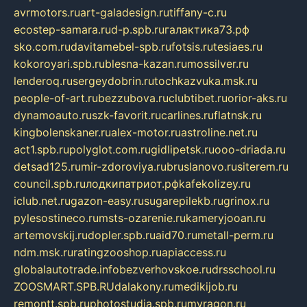
avrmotors.ru
art-galadesign.ru
tiffany-c.ru
ecostep-samara.ru
d-p.spb.ru
галактика73.рф
sko.com.ru
davitamebel-spb.ru
fotsis.ru
tesiaes.ru
kokoroyari.spb.ru
blesna-kazan.ru
mossilver.ru
lenderoq.ru
sergeydobrin.ru
tochkazvuka.msk.ru
people-of-art.ru
bezzubova.ru
clubtibet.ru
orior-aks.ru
dynamoauto.ru
szk-favorit.ru
carlines.ru
flatnsk.ru
kingbolenskaner.ru
alex-motor.ru
astroline.net.ru
act1.spb.ru
polyglot.com.ru
gidlipetsk.ru
ooo-driada.ru
detsad125.ru
mir-zdoroviya.ru
bruslanovo.ru
siterem.ru
council.spb.ru
лодкипатриот.рф
kafekolizey.ru
iclub.net.ru
gazon-easy.ru
sugarepilekb.ru
grinox.ru
pylesostineco.ru
msts-ozarenie.ru
kameryjooan.ru
artemovskij.ru
dopler.spb.ru
aid70.ru
metall-perm.ru
ndm.msk.ru
ratingzooshop.ru
apiaccess.ru
globalautotrade.info
bezverhovskoe.ru
drsschool.ru
ZOOSMART.SPB.RU
dalakony.ru
medikijob.ru
remontt.spb.ru
photostudia.spb.ru
myragon.ru