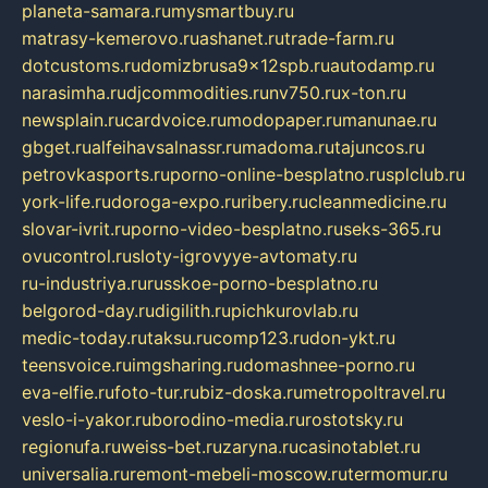
planeta-samara.ru
mysmartbuy.ru
matrasy-kemerovo.ru
ashanet.ru
trade-farm.ru
dotcustoms.ru
domizbrusa9x12spb.ru
autodamp.ru
narasimha.ru
djcommodities.ru
nv750.ru
x-ton.ru
newsplain.ru
cardvoice.ru
modopaper.ru
manunae.ru
gbget.ru
alfeihavsalnassr.ru
madoma.ru
tajuncos.ru
petrovkasports.ru
porno-online-besplatno.ru
splclub.ru
york-life.ru
doroga-expo.ru
ribery.ru
cleanmedicine.ru
slovar-ivrit.ru
porno-video-besplatno.ru
seks-365.ru
ovucontrol.ru
sloty-igrovyye-avtomaty.ru
ru-industriya.ru
russkoe-porno-besplatno.ru
belgorod-day.ru
digilith.ru
pichkurovlab.ru
medic-today.ru
taksu.ru
comp123.ru
don-ykt.ru
teensvoice.ru
imgsharing.ru
domashnee-porno.ru
eva-elfie.ru
foto-tur.ru
biz-doska.ru
metropoltravel.ru
veslo-i-yakor.ru
borodino-media.ru
rostotsky.ru
regionufa.ru
weiss-bet.ru
zaryna.ru
casinotablet.ru
universalia.ru
remont-mebeli-moscow.ru
termomur.ru