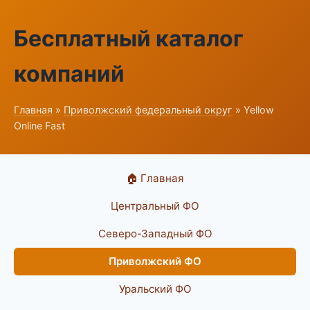
Бесплатный каталог
компаний
Главная
»
Приволжский федеральный округ
» Yellow
Online Fast
🏠 Главная
Центральный ФО
Северо-Западный ФО
Приволжский ФО
Уральский ФО