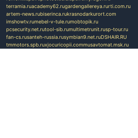
terramia.ru
academy62.ru
gardengallereya.ru
rti.com.ru
artem-news.ru
biserinca.ru
krasnodarkurort.com
imshowtv.ru
mebel-v-tule.ru
mobtopik.ru
pcsecurity.net.ru
tool-sib.ru
multimetrunit.ru
sp-tour.ru
fan-cs.ru
santeh-russia.ru
symbian9.net.ru
DSHAIR.RU
tmmotors.spb.ru
xjocuricopii.com
musavtomat.msk.ru
obustrojdom.ru
sovetcik.ru
ybaranovskaya.ru
ppknews.ru
cult-alshei.ru
JAPANRUSSIA.RU
proekciyamebel.ru
imper-finans.ru
rim.org.ru
glamourai.ru
brassminus.ru
zabor-pro.ru
ftn.pp.ru
dorogoe58.ru
laimengpacker.ru
kuzova-zapchasti.ru
sageerp.ru
taxodrom.ru
dsrazvitie.ru
hardcity.net.ru
ratinghomegames.ru
topservice25.ru
gubernyan.ru
gtglasslined.ru
ii4.ru
tssport.spb.ru
andorra24.com
blackwallstreet.ru
oboimos.ru
optim-doors.com.ru
ikuch.ru
nycr.org.ru
npa21.ru
vremya-ch.spb.ru
desert000.ru
ivtorgi.ru
ifiori.ru
catalog-statei.ru
dcv.org.ru
spetsmaster174.ru
ipkameryhiseeu.ru