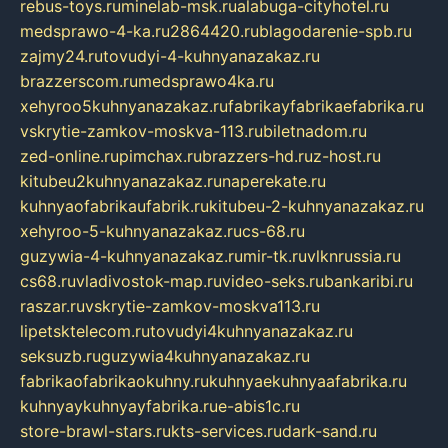
rebus-toys.ru
minelab-msk.ru
alabuga-cityhotel.ru
medsprawo-4-ka.ru
2864420.ru
blagodarenie-spb.ru
zajmy24.ru
tovudyi-4-kuhnyanazakaz.ru
brazzerscom.ru
medsprawo4ka.ru
xehyroo5kuhnyanazakaz.ru
fabrikayfabrikaefabrika.ru
vskrytie-zamkov-moskva-113.ru
biletnadom.ru
zed-online.ru
pimchax.ru
brazzers-hd.ru
z-host.ru
kitubeu2kuhnyanazakaz.ru
naperekate.ru
kuhnyaofabrikaufabrik.ru
kitubeu-2-kuhnyanazakaz.ru
xehyroo-5-kuhnyanazakaz.ru
cs-68.ru
guzywia-4-kuhnyanazakaz.ru
mir-tk.ru
vlknrussia.ru
cs68.ru
vladivostok-map.ru
video-seks.ru
bankaribi.ru
raszar.ru
vskrytie-zamkov-moskva113.ru
lipetsktelecom.ru
tovudyi4kuhnyanazakaz.ru
seksuzb.ru
guzywia4kuhnyanazakaz.ru
fabrikaofabrikaokuhny.ru
kuhnyaekuhnyaafabrika.ru
kuhnyaykuhnyayfabrika.ru
e-abis1c.ru
store-brawl-stars.ru
kts-services.ru
dark-sand.ru