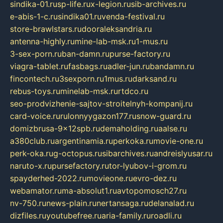
sindika-01.ru
sp-life.ru
x-legion.ru
sib-archives.ru
e-abis-1-c.ru
sindika01.ru
venda-festival.ru
store-brawlstars.ru
dooraleksandria.ru
antenna-highly.ru
mine-lab-msk.ru
1-mus.ru
3-sex-porn.ru
ban-damn.ru
purse-factory.ru
viagra-tablet.ru
fasbags.ru
adler-jun.ru
bandamn.ru
fincontech.ru
3sexporn.ru
1mus.ru
darksand.ru
rebus-toys.ru
minelab-msk.ru
rtdco.ru
seo-prodvizhenie-sajtov-stroitelnyh-kompanij.ru
card-voice.ru
rulonnyygazon177.ru
snow-guard.ru
domizbrusa-9x12spb.ru
demaholding.ru
aalse.ru
a380club.ru
argentinamia.ru
perkoka.ru
movie-one.ru
perk-oka.ru
g-octopus.ru
sibarchives.ru
andreislyusar.ru
naruto-x.ru
pursefactory.ru
tor-lyubov-i-grom.ru
spayderhed-2022.ru
movieone.ru
evro-dez.ru
webamator.ru
ma-absolut1.ru
avtopomosch27.ru
nv-750.ru
news-plain.ru
nertansaga.ru
delanalad.ru
dizfiles.ru
youtubefree.ru
aria-family.ru
roadli.ru