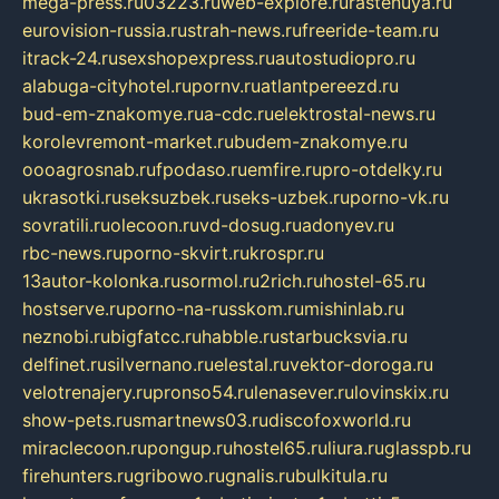
mega-press.ru
03223.ru
web-explore.ru
rastenuya.ru
eurovision-russia.ru
strah-news.ru
freeride-team.ru
itrack-24.ru
sexshopexpress.ru
autostudiopro.ru
alabuga-cityhotel.ru
pornv.ru
atlantpereezd.ru
bud-em-znakomye.ru
a-cdc.ru
elektrostal-news.ru
korolevremont-market.ru
budem-znakomye.ru
oooagrosnab.ru
fpodaso.ru
emfire.ru
pro-otdelky.ru
ukrasotki.ru
seksuzbek.ru
seks-uzbek.ru
porno-vk.ru
sovratili.ru
olecoon.ru
vd-dosug.ru
adonyev.ru
rbc-news.ru
porno-skvirt.ru
krospr.ru
13autor-kolonka.ru
sormol.ru
2rich.ru
hostel-65.ru
hostserve.ru
porno-na-russkom.ru
mishinlab.ru
neznobi.ru
bigfatcc.ru
habble.ru
starbucksvia.ru
delfinet.ru
silvernano.ru
elestal.ru
vektor-doroga.ru
velotrenajery.ru
pronso54.ru
lenasever.ru
lovinskix.ru
show-pets.ru
smartnews03.ru
discofoxworld.ru
miraclecoon.ru
pongup.ru
hostel65.ru
liura.ru
glasspb.ru
firehunters.ru
gribowo.ru
gnalis.ru
bulkitula.ru