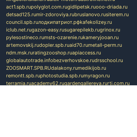
act1.spb.ru
polyglot.com.ru
gidlipetsk.ru
ooo-driada.ru
detsad125.ru
mir-zdoroviya.ru
bruslanovo.ru
siterem.ru
council.spb.ru
лодкипатриот.рф
kafekolizey.ru
iclub.net.ru
gazon-easy.ru
sugarepilekb.ru
grinox.ru
pylesostineco.ru
msts-ozarenie.ru
kameryjooan.ru
artemovskij.ru
dopler.spb.ru
aid70.ru
metall-perm.ru
ndm.msk.ru
ratingzooshop.ru
apiaccess.ru
globalautotrade.info
bezverhovskoe.ru
drsschool.ru
ZOOSMART.SPB.RU
dalakony.ru
medikijob.ru
remontt.spb.ru
photostudia.spb.ru
myragon.ru
terramia.ru
academy62.ru
gardengallereya.ru
rti.com.ru
artem-news.ru
biserinca.ru
krasnodarkurort.com
imshowtv.ru
mebel-v-tule.ru
mobtopik.ru
pcsecurity.net.ru
tool-sib.ru
multimetrunit.ru
sp-tour.ru
fan-cs.ru
santeh-russia.ru
symbian9.net.ru
DSHAIR.RU
tmmotors.spb.ru
xjocuricopii.com
musavtomat.msk.ru
obustrojdom.ru
sovetcik.ru
ybaranovskaya.ru
ppknews.ru
cult-alshei.ru
JAPANRUSSIA.RU