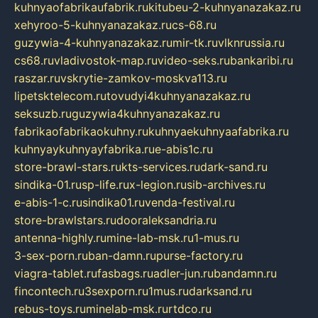
kuhnyaofabrikaufabrik.ru
kitubeu-2-kuhnyanazakaz.ru
xehyroo-5-kuhnyanazakaz.ru
cs-68.ru
guzywia-4-kuhnyanazakaz.ru
mir-tk.ru
vlknrussia.ru
cs68.ru
vladivostok-map.ru
video-seks.ru
bankaribi.ru
raszar.ru
vskrytie-zamkov-moskva113.ru
lipetsktelecom.ru
tovudyi4kuhnyanazakaz.ru
seksuzb.ru
guzywia4kuhnyanazakaz.ru
fabrikaofabrikaokuhny.ru
kuhnyaekuhnyaafabrika.ru
kuhnyaykuhnyayfabrika.ru
e-abis1c.ru
store-brawl-stars.ru
kts-services.ru
dark-sand.ru
sindika-01.ru
sp-life.ru
x-legion.ru
sib-archives.ru
e-abis-1-c.ru
sindika01.ru
venda-festival.ru
store-brawlstars.ru
dooraleksandria.ru
antenna-highly.ru
mine-lab-msk.ru
1-mus.ru
3-sex-porn.ru
ban-damn.ru
purse-factory.ru
viagra-tablet.ru
fasbags.ru
adler-jun.ru
bandamn.ru
fincontech.ru
3sexporn.ru
1mus.ru
darksand.ru
rebus-toys.ru
minelab-msk.ru
rtdco.ru