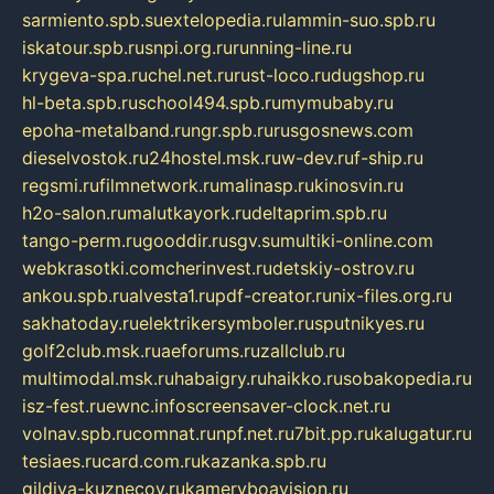
sarmiento.spb.su
extelopedia.ru
lammin-suo.spb.ru
iskatour.spb.ru
snpi.org.ru
running-line.ru
krygeva-spa.ru
chel.net.ru
rust-loco.ru
dugshop.ru
hl-beta.spb.ru
school494.spb.ru
mymubaby.ru
epoha-metalband.ru
ngr.spb.ru
rusgosnews.com
dieselvostok.ru
24hostel.msk.ru
w-dev.ru
f-ship.ru
regsmi.ru
filmnetwork.ru
malinasp.ru
kinosvin.ru
h2o-salon.ru
malutkayork.ru
deltaprim.spb.ru
tango-perm.ru
gooddir.ru
sgv.su
multiki-online.com
webkrasotki.com
cherinvest.ru
detskiy-ostrov.ru
ankou.spb.ru
alvesta1.ru
pdf-creator.ru
nix-files.org.ru
sakhatoday.ru
elektrikersymboler.ru
sputnikyes.ru
golf2club.msk.ru
aeforums.ru
zallclub.ru
multimodal.msk.ru
habaigry.ru
haikko.ru
sobakopedia.ru
isz-fest.ru
ewnc.info
screensaver-clock.net.ru
volnav.spb.ru
comnat.ru
npf.net.ru
7bit.pp.ru
kalugatur.ru
tesiaes.ru
card.com.ru
kazanka.spb.ru
gildiya-kuznecov.ru
kameryboavision.ru