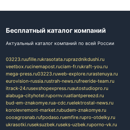
Бесплатный каталог компаний
Актуальный каталог компаний по всей России
03223.ru
ufille.ru
krasotata.ru
prazdnikdushi.ru
veetbox.ru
cinemapost.ru
ciam-fr.ru
kraft-you.ru
mega-press.ru
03223.ru
web-explore.ru
rastenuya.ru
eurovision-russia.ru
strah-news.ru
freeride-team.ru
itrack-24.ru
sexshopexpress.ru
autostudiopro.ru
alabuga-cityhotel.ru
pornv.ru
atlantpereezd.ru
bud-em-znakomye.ru
a-cdc.ru
elektrostal-news.ru
korolevremont-market.ru
budem-znakomye.ru
oooagrosnab.ru
fpodaso.ru
emfire.ru
pro-otdelky.ru
ukrasotki.ru
seksuzbek.ru
seks-uzbek.ru
porno-vk.ru