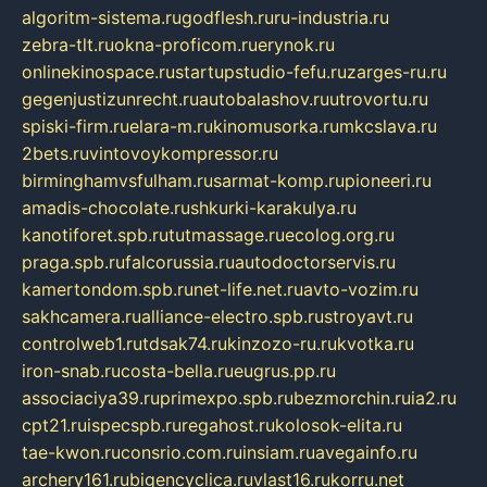
algoritm-sistema.ru
godflesh.ru
ru-industria.ru
zebra-tlt.ru
okna-proficom.ru
erynok.ru
onlinekinospace.ru
startupstudio-fefu.ru
zarges-ru.ru
gegenjustizunrecht.ru
autobalashov.ru
utrovortu.ru
spiski-firm.ru
elara-m.ru
kinomusorka.ru
mkcslava.ru
2bets.ru
vintovoykompressor.ru
birminghamvsfulham.ru
sarmat-komp.ru
pioneeri.ru
amadis-chocolate.ru
shkurki-karakulya.ru
kanotiforet.spb.ru
tutmassage.ru
ecolog.org.ru
praga.spb.ru
falcorussia.ru
autodoctorservis.ru
kamertondom.spb.ru
net-life.net.ru
avto-vozim.ru
sakhcamera.ru
alliance-electro.spb.ru
stroyavt.ru
controlweb1.ru
tdsak74.ru
kinzozo-ru.ru
kvotka.ru
iron-snab.ru
costa-bella.ru
eugrus.pp.ru
associaciya39.ru
primexpo.spb.ru
bezmorchin.ru
ia2.ru
cpt21.ru
ispecspb.ru
regahost.ru
kolosok-elita.ru
tae-kwon.ru
consrio.com.ru
insiam.ru
avegainfo.ru
archery161.ru
bigencyclica.ru
vlast16.ru
korru.net