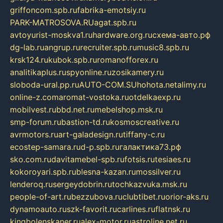
griffoncom.spb.ru
fabrika-emotsiy.ru
PARK-MATROSOVA.RU
agat.spb.ru
avtoyurist-moskva1.ru
hardware.org.ru
схема-авто.рф
dg-lab.ru
angrup.ru
recruiter.spb.ru
music8.spb.ru
krsk124.ru
kubok.spb.ru
romanofforex.ru
analitikaplus.ru
spyonline.ru
zosikamery.ru
sloboda-ural.pp.ru
AUTO-COM.SU
hohota.net
alimy.ru
online-z.com
aromat-vostoka.ru
otdelkaexp.ru
mobilvest.ru
bbd.net.ru
mebelshop.msk.ru
smp-forum.ru
bastion-td.ru
kosmoscreative.ru
avrmotors.ru
art-galadesign.ru
tiffany-c.ru
ecostep-samara.ru
d-p.spb.ru
галактика73.рф
sko.com.ru
davitamebel-spb.ru
fotsis.ru
tesiaes.ru
kokoroyari.spb.ru
blesna-kazan.ru
mossilver.ru
lenderoq.ru
sergeydobrin.ru
tochkazvuka.msk.ru
people-of-art.ru
bezzubova.ru
clubtibet.ru
orior-aks.ru
dynamoauto.ru
szk-favorit.ru
carlines.ru
flatnsk.ru
kingbolenskaner.ru
alex-motor.ru
astroline.net.ru