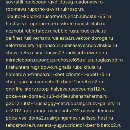
sovratili.ru
olecoon.ru
vd-dosug.ru
adonyev.ru
rbc-news.ru
porno-skvirt.ru
krospr.ru
13autor-kolonka.ru
sormol.ru
2rich.ru
hostel-65.ru
hostserve.ru
porno-na-russkom.ru
mishinlab.ru
neznobi.ru
bigfatcc.ru
habble.ru
starbucksvia.ru
delfinet.ru
silvernano.ru
elestal.ru
vektor-doroga.ru
velotrenajery.ru
pronso54.ru
lenasever.ru
lovinskix.ru
show-pets.ru
smartnews03.ru
discofoxworld.ru
miraclecoon.ru
pongup.ru
hostel65.ru
liura.ru
glasspb.ru
firehunters.ru
gribowo.ru
gnalis.ru
bulkitula.ru
hometown-france.ru
1-xbeticricetc-1-xbetti-5.ru
shop-garena.ru
cricetc-1-xbetr-1-xbetcc-2.ru
one-life-story.ru
top-halyava.ru
accounts112.ru
poka-vse-doma-2.ru
3-d-file.ru
hahahaharms.ru
g2012.ru
tst-1.ru
shaggy-cat.ru
opsmgr.ru
ev-gallery.ru
g-2012.ru
ops-mgr.ru
accounts-112.ru
csm-demo.ru
poka-vse-doma2.ru
airgungames.ru
allseo-host.ru
tehosmotre.ru
varieta-yug.ru
cricetc1xbetr1xbetcc2.ru