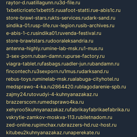
raytor-d.ru
atillagunn.ru
3d-file.ru
1xbeticricetc1xbetti5.ru
uafoot-statti.ru
e-abis1c.ru
store-brawl-stars.ru
kts-services.ru
dark-sand.ru
sindika-01.ru
sp-life.ru
x-legion.ru
sib-archives.ru
e-abis-1-c.ru
sindika01.ru
venda-festival.ru
store-brawlstars.ru
dooraleksandria.ru
antenna-highly.ru
mine-lab-msk.ru
1-mus.ru
3-sex-porn.ru
ban-damn.ru
purse-factory.ru
viagra-tablet.ru
fasbags.ru
adler-jun.ru
bandamn.ru
fincontech.ru
3sexporn.ru
1mus.ru
darksand.ru
rebus-toys.ru
minelab-msk.ru
alabuga-cityhotel.ru
medsprawo-4-ka.ru
2864420.ru
blagodarenie-spb.ru
zajmy24.ru
tovudyi-4-kuhnyanazakaz.ru
brazzerscom.ru
medsprawo4ka.ru
xehyroo5kuhnyanazakaz.ru
fabrikayfabrikaefabrika.ru
vskrytie-zamkov-moskva-113.ru
biletnadom.ru
zed-online.ru
pimchax.ru
brazzers-hd.ru
z-host.ru
kitubeu2kuhnyanazakaz.ru
naperekate.ru