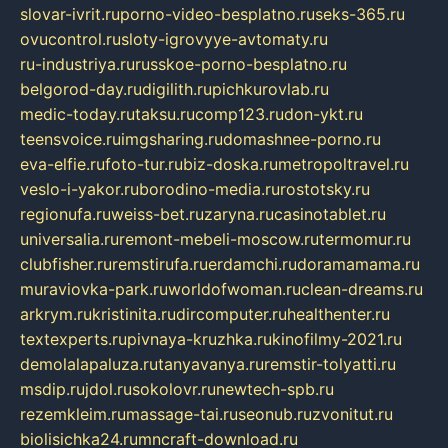
slovar-ivrit.ru
porno-video-besplatno.ru
seks-365.ru
ovucontrol.ru
sloty-igrovyye-avtomaty.ru
ru-industriya.ru
russkoe-porno-besplatno.ru
belgorod-day.ru
digilith.ru
pichkurovlab.ru
medic-today.ru
taksu.ru
comp123.ru
don-ykt.ru
teensvoice.ru
imgsharing.ru
domashnee-porno.ru
eva-elfie.ru
foto-tur.ru
biz-doska.ru
metropoltravel.ru
veslo-i-yakor.ru
borodino-media.ru
rostotsky.ru
regionufa.ru
weiss-bet.ru
zaryna.ru
casinotablet.ru
universalia.ru
remont-mebeli-moscow.ru
termomur.ru
clubfisher.ru
remstirufa.ru
erdamchi.ru
doramamama.ru
muraviovka-park.ru
worldofwoman.ru
clean-dreams.ru
arkrym.ru
kristinita.ru
dircomputer.ru
healthenter.ru
textexperts.ru
pivnaya-kruzhka.ru
kinofilmy-2021.ru
demolalapaluza.ru
tanyavanya.ru
remstir-tolyatti.ru
msdip.ru
jdol.ru
sokolovr.ru
newtech-spb.ru
rezemkleim.ru
massage-tai.ru
seonub.ru
zvonitut.ru
biolisichka24.ru
mncraft-download.ru