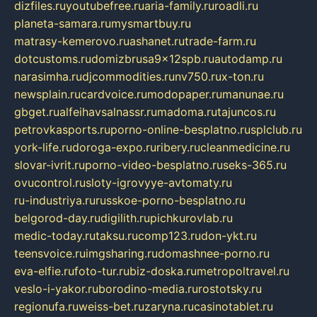
dizfiles.ru
youtubefree.ru
aria-family.ru
roadli.ru
planeta-samara.ru
mysmartbuy.ru
matrasy-kemerovo.ru
ashanet.ru
trade-farm.ru
dotcustoms.ru
domizbrusa9x12spb.ru
autodamp.ru
narasimha.ru
djcommodities.ru
nv750.ru
x-ton.ru
newsplain.ru
cardvoice.ru
modopaper.ru
manunae.ru
gbget.ru
alfeihavsalnassr.ru
madoma.ru
tajuncos.ru
petrovkasports.ru
porno-online-besplatno.ru
splclub.ru
york-life.ru
doroga-expo.ru
ribery.ru
cleanmedicine.ru
slovar-ivrit.ru
porno-video-besplatno.ru
seks-365.ru
ovucontrol.ru
sloty-igrovyye-avtomaty.ru
ru-industriya.ru
russkoe-porno-besplatno.ru
belgorod-day.ru
digilith.ru
pichkurovlab.ru
medic-today.ru
taksu.ru
comp123.ru
don-ykt.ru
teensvoice.ru
imgsharing.ru
domashnee-porno.ru
eva-elfie.ru
foto-tur.ru
biz-doska.ru
metropoltravel.ru
veslo-i-yakor.ru
borodino-media.ru
rostotsky.ru
regionufa.ru
weiss-bet.ru
zaryna.ru
casinotablet.ru