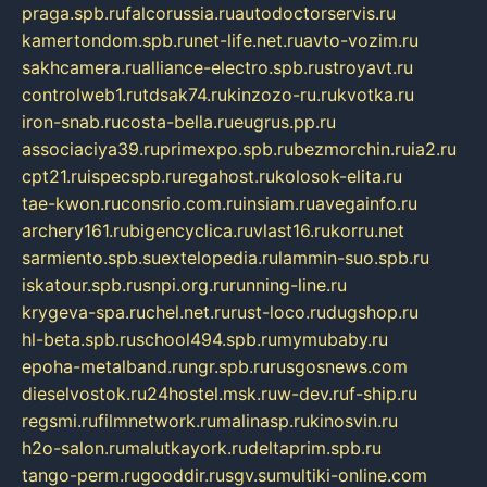
praga.spb.ru
falcorussia.ru
autodoctorservis.ru
kamertondom.spb.ru
net-life.net.ru
avto-vozim.ru
sakhcamera.ru
alliance-electro.spb.ru
stroyavt.ru
controlweb1.ru
tdsak74.ru
kinzozo-ru.ru
kvotka.ru
iron-snab.ru
costa-bella.ru
eugrus.pp.ru
associaciya39.ru
primexpo.spb.ru
bezmorchin.ru
ia2.ru
cpt21.ru
ispecspb.ru
regahost.ru
kolosok-elita.ru
tae-kwon.ru
consrio.com.ru
insiam.ru
avegainfo.ru
archery161.ru
bigencyclica.ru
vlast16.ru
korru.net
sarmiento.spb.su
extelopedia.ru
lammin-suo.spb.ru
iskatour.spb.ru
snpi.org.ru
running-line.ru
krygeva-spa.ru
chel.net.ru
rust-loco.ru
dugshop.ru
hl-beta.spb.ru
school494.spb.ru
mymubaby.ru
epoha-metalband.ru
ngr.spb.ru
rusgosnews.com
dieselvostok.ru
24hostel.msk.ru
w-dev.ru
f-ship.ru
regsmi.ru
filmnetwork.ru
malinasp.ru
kinosvin.ru
h2o-salon.ru
malutkayork.ru
deltaprim.spb.ru
tango-perm.ru
gooddir.ru
sgv.su
multiki-online.com