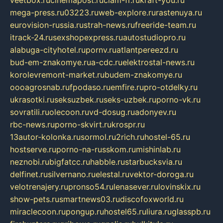
veetbox.ru
cinemapost.ru
ciam-fr.ru
kraft-you.ru
mega-press.ru
03223.ru
web-explore.ru
rastenuya.ru
eurovision-russia.ru
strah-news.ru
freeride-team.ru
itrack-24.ru
sexshopexpress.ru
autostudiopro.ru
alabuga-cityhotel.ru
pornv.ru
atlantpereezd.ru
bud-em-znakomye.ru
a-cdc.ru
elektrostal-news.ru
korolevremont-market.ru
budem-znakomye.ru
oooagrosnab.ru
fpodaso.ru
emfire.ru
pro-otdelky.ru
ukrasotki.ru
seksuzbek.ru
seks-uzbek.ru
porno-vk.ru
sovratili.ru
olecoon.ru
vd-dosug.ru
adonyev.ru
rbc-news.ru
porno-skvirt.ru
krospr.ru
13autor-kolonka.ru
sormol.ru
2rich.ru
hostel-65.ru
hostserve.ru
porno-na-russkom.ru
mishinlab.ru
neznobi.ru
bigfatcc.ru
habble.ru
starbucksvia.ru
delfinet.ru
silvernano.ru
elestal.ru
vektor-doroga.ru
velotrenajery.ru
pronso54.ru
lenasever.ru
lovinskix.ru
show-pets.ru
smartnews03.ru
discofoxworld.ru
miraclecoon.ru
pongup.ru
hostel65.ru
liura.ru
glasspb.ru