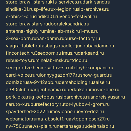
store-brawl-stars.ru
kts-services.ru
dark-sand.ru
sindika-01.ru
sp-life.ru
x-legion.ru
sib-archives.ru
e-abis-1-c.ru
sindika01.ru
venda-festival.ru
store-brawlstars.ru
dooraleksandria.ru
antenna-highly.ru
mine-lab-msk.ru
1-mus.ru
3-sex-porn.ru
ban-damn.ru
purse-factory.ru
viagra-tablet.ru
fasbags.ru
adler-jun.ru
bandamn.ru
fincontech.ru
3sexporn.ru
1mus.ru
darksand.ru
rebus-toys.ru
minelab-msk.ru
rtdco.ru
seo-prodvizhenie-sajtov-stroitelnyh-kompanij.ru
card-voice.ru
rulonnyygazon177.ru
snow-guard.ru
domizbrusa-9x12spb.ru
demaholding.ru
aalse.ru
a380club.ru
argentinamia.ru
perkoka.ru
movie-one.ru
perk-oka.ru
g-octopus.ru
sibarchives.ru
andreislyusar.ru
naruto-x.ru
pursefactory.ru
tor-lyubov-i-grom.ru
spayderhed-2022.ru
movieone.ru
evro-dez.ru
webamator.ru
ma-absolut1.ru
avtopomosch27.ru
nv-750.ru
news-plain.ru
nertansaga.ru
delanalad.ru