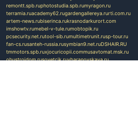
remontt.spb.ru
photostudia.spb.ru
myragon.ru
terramia.ru
academy62.ru
gardengallereya.ru
rti.com.ru
artem-news.ru
biserinca.ru
krasnodarkurort.com
imshowtv.ru
mebel-v-tule.ru
mobtopik.ru
pcsecurity.net.ru
tool-sib.ru
multimetrunit.ru
sp-tour.ru
fan-cs.ru
santeh-russia.ru
symbian9.net.ru
DSHAIR.RU
tmmotors.spb.ru
xjocuricopii.com
musavtomat.msk.ru
obustrojdom.ru
sovetcik.ru
ybaranovskaya.ru
ppknews.ru
cult-alshei.ru
JAPANRUSSIA.RU
proekciyamebel.ru
imper-finans.ru
rim.org.ru
glamourai.ru
brassminus.ru
zabor-pro.ru
ftn.pp.ru
dorogoe58.ru
laimengpacker.ru
kuzova-zapchasti.ru
sageerp.ru
taxodrom.ru
dsrazvitie.ru
hardcity.net.ru
ratinghomegames.ru
topservice25.ru
gubernyan.ru
gtglasslined.ru
ii4.ru
tssport.spb.ru
andorra24.com
blackwallstreet.ru
oboimos.ru
optim-doors.com.ru
ikuch.ru
nycr.org.ru
npa21.ru
vremya-ch.spb.ru
desert000.ru
ivtorgi.ru
ifiori.ru
catalog-statei.ru