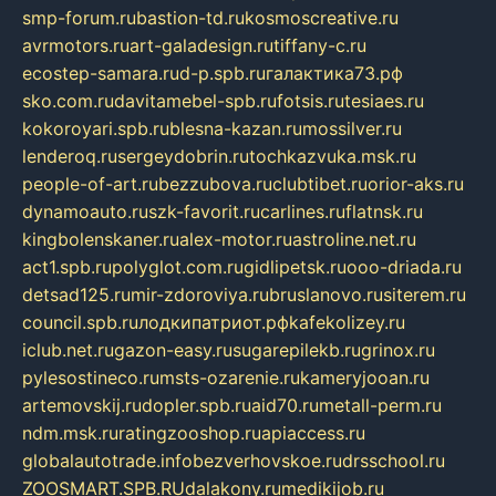
smp-forum.ru
bastion-td.ru
kosmoscreative.ru
avrmotors.ru
art-galadesign.ru
tiffany-c.ru
ecostep-samara.ru
d-p.spb.ru
галактика73.рф
sko.com.ru
davitamebel-spb.ru
fotsis.ru
tesiaes.ru
kokoroyari.spb.ru
blesna-kazan.ru
mossilver.ru
lenderoq.ru
sergeydobrin.ru
tochkazvuka.msk.ru
people-of-art.ru
bezzubova.ru
clubtibet.ru
orior-aks.ru
dynamoauto.ru
szk-favorit.ru
carlines.ru
flatnsk.ru
kingbolenskaner.ru
alex-motor.ru
astroline.net.ru
act1.spb.ru
polyglot.com.ru
gidlipetsk.ru
ooo-driada.ru
detsad125.ru
mir-zdoroviya.ru
bruslanovo.ru
siterem.ru
council.spb.ru
лодкипатриот.рф
kafekolizey.ru
iclub.net.ru
gazon-easy.ru
sugarepilekb.ru
grinox.ru
pylesostineco.ru
msts-ozarenie.ru
kameryjooan.ru
artemovskij.ru
dopler.spb.ru
aid70.ru
metall-perm.ru
ndm.msk.ru
ratingzooshop.ru
apiaccess.ru
globalautotrade.info
bezverhovskoe.ru
drsschool.ru
ZOOSMART.SPB.RU
dalakony.ru
medikijob.ru