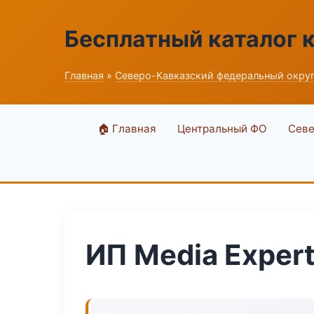
Бесплатный каталог 
Главная
»
Северо-Кавказский федеральный окру
🏠 Главная
Центральный ФО
Севе
ИП Media Exper