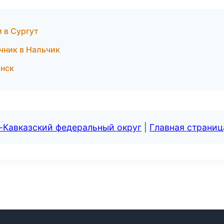
и в Сургут
чник в Нальчик
янск
-Кавказский федеральный округ
|
Главная страниц