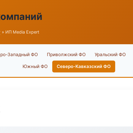
компаний
г
» ИП Media Expert
ро-Западный ФО
Приволжский ФО
Уральский ФО
Южный ФО
Северо-Кавказский ФО
t