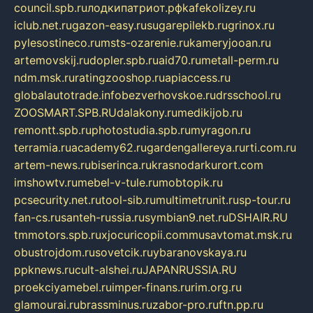
council.spb.ru
лодкипатриот.рф
kafekolizey.ru
iclub.net.ru
gazon-easy.ru
sugarepilekb.ru
grinox.ru
pylesostineco.ru
msts-ozarenie.ru
kameryjooan.ru
artemovskij.ru
dopler.spb.ru
aid70.ru
metall-perm.ru
ndm.msk.ru
ratingzooshop.ru
apiaccess.ru
globalautotrade.info
bezverhovskoe.ru
drsschool.ru
ZOOSMART.SPB.RU
dalakony.ru
medikijob.ru
remontt.spb.ru
photostudia.spb.ru
myragon.ru
terramia.ru
academy62.ru
gardengallereya.ru
rti.com.ru
artem-news.ru
biserinca.ru
krasnodarkurort.com
imshowtv.ru
mebel-v-tule.ru
mobtopik.ru
pcsecurity.net.ru
tool-sib.ru
multimetrunit.ru
sp-tour.ru
fan-cs.ru
santeh-russia.ru
symbian9.net.ru
DSHAIR.RU
tmmotors.spb.ru
xjocuricopii.com
musavtomat.msk.ru
obustrojdom.ru
sovetcik.ru
ybaranovskaya.ru
ppknews.ru
cult-alshei.ru
JAPANRUSSIA.RU
proekciyamebel.ru
imper-finans.ru
rim.org.ru
glamourai.ru
brassminus.ru
zabor-pro.ru
ftn.pp.ru