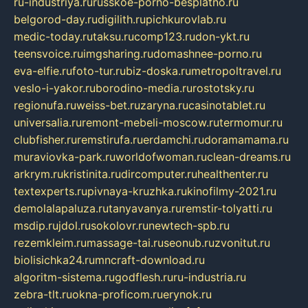
ru-industriya.ru
russkoe-porno-besplatno.ru
belgorod-day.ru
digilith.ru
pichkurovlab.ru
medic-today.ru
taksu.ru
comp123.ru
don-ykt.ru
teensvoice.ru
imgsharing.ru
domashnee-porno.ru
eva-elfie.ru
foto-tur.ru
biz-doska.ru
metropoltravel.ru
veslo-i-yakor.ru
borodino-media.ru
rostotsky.ru
regionufa.ru
weiss-bet.ru
zaryna.ru
casinotablet.ru
universalia.ru
remont-mebeli-moscow.ru
termomur.ru
clubfisher.ru
remstirufa.ru
erdamchi.ru
doramamama.ru
muraviovka-park.ru
worldofwoman.ru
clean-dreams.ru
arkrym.ru
kristinita.ru
dircomputer.ru
healthenter.ru
textexperts.ru
pivnaya-kruzhka.ru
kinofilmy-2021.ru
demolalapaluza.ru
tanyavanya.ru
remstir-tolyatti.ru
msdip.ru
jdol.ru
sokolovr.ru
newtech-spb.ru
rezemkleim.ru
massage-tai.ru
seonub.ru
zvonitut.ru
biolisichka24.ru
mncraft-download.ru
algoritm-sistema.ru
godflesh.ru
ru-industria.ru
zebra-tlt.ru
okna-proficom.ru
erynok.ru