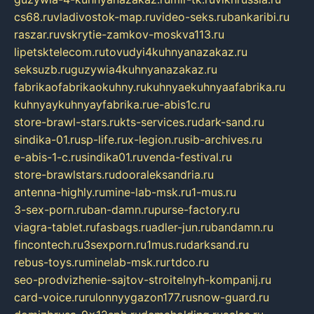
cs68.ru
vladivostok-map.ru
video-seks.ru
bankaribi.ru
raszar.ru
vskrytie-zamkov-moskva113.ru
lipetsktelecom.ru
tovudyi4kuhnyanazakaz.ru
seksuzb.ru
guzywia4kuhnyanazakaz.ru
fabrikaofabrikaokuhny.ru
kuhnyaekuhnyaafabrika.ru
kuhnyaykuhnyayfabrika.ru
e-abis1c.ru
store-brawl-stars.ru
kts-services.ru
dark-sand.ru
sindika-01.ru
sp-life.ru
x-legion.ru
sib-archives.ru
e-abis-1-c.ru
sindika01.ru
venda-festival.ru
store-brawlstars.ru
dooraleksandria.ru
antenna-highly.ru
mine-lab-msk.ru
1-mus.ru
3-sex-porn.ru
ban-damn.ru
purse-factory.ru
viagra-tablet.ru
fasbags.ru
adler-jun.ru
bandamn.ru
fincontech.ru
3sexporn.ru
1mus.ru
darksand.ru
rebus-toys.ru
minelab-msk.ru
rtdco.ru
seo-prodvizhenie-sajtov-stroitelnyh-kompanij.ru
card-voice.ru
rulonnyygazon177.ru
snow-guard.ru