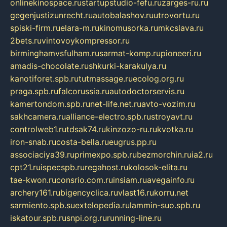
onlinekinospace.ru
startupstudio-fefu.ru
zarges-ru.ru
gegenjustizunrecht.ru
autobalashov.ru
utrovortu.ru
spiski-firm.ru
elara-m.ru
kinomusorka.ru
mkcslava.ru
2bets.ru
vintovoykompressor.ru
birminghamvsfulham.ru
sarmat-komp.ru
pioneeri.ru
amadis-chocolate.ru
shkurki-karakulya.ru
kanotiforet.spb.ru
tutmassage.ru
ecolog.org.ru
praga.spb.ru
falcorussia.ru
autodoctorservis.ru
kamertondom.spb.ru
net-life.net.ru
avto-vozim.ru
sakhcamera.ru
alliance-electro.spb.ru
stroyavt.ru
controlweb1.ru
tdsak74.ru
kinzozo-ru.ru
kvotka.ru
iron-snab.ru
costa-bella.ru
eugrus.pp.ru
associaciya39.ru
primexpo.spb.ru
bezmorchin.ru
ia2.ru
cpt21.ru
ispecspb.ru
regahost.ru
kolosok-elita.ru
tae-kwon.ru
consrio.com.ru
insiam.ru
avegainfo.ru
archery161.ru
bigencyclica.ru
vlast16.ru
korru.net
sarmiento.spb.su
extelopedia.ru
lammin-suo.spb.ru
iskatour.spb.ru
snpi.org.ru
running-line.ru