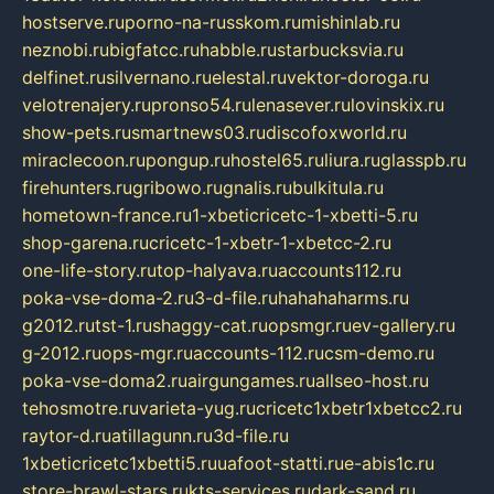
hostserve.ru
porno-na-russkom.ru
mishinlab.ru
neznobi.ru
bigfatcc.ru
habble.ru
starbucksvia.ru
delfinet.ru
silvernano.ru
elestal.ru
vektor-doroga.ru
velotrenajery.ru
pronso54.ru
lenasever.ru
lovinskix.ru
show-pets.ru
smartnews03.ru
discofoxworld.ru
miraclecoon.ru
pongup.ru
hostel65.ru
liura.ru
glasspb.ru
firehunters.ru
gribowo.ru
gnalis.ru
bulkitula.ru
hometown-france.ru
1-xbeticricetc-1-xbetti-5.ru
shop-garena.ru
cricetc-1-xbetr-1-xbetcc-2.ru
one-life-story.ru
top-halyava.ru
accounts112.ru
poka-vse-doma-2.ru
3-d-file.ru
hahahaharms.ru
g2012.ru
tst-1.ru
shaggy-cat.ru
opsmgr.ru
ev-gallery.ru
g-2012.ru
ops-mgr.ru
accounts-112.ru
csm-demo.ru
poka-vse-doma2.ru
airgungames.ru
allseo-host.ru
tehosmotre.ru
varieta-yug.ru
cricetc1xbetr1xbetcc2.ru
raytor-d.ru
atillagunn.ru
3d-file.ru
1xbeticricetc1xbetti5.ru
uafoot-statti.ru
e-abis1c.ru
store-brawl-stars.ru
kts-services.ru
dark-sand.ru