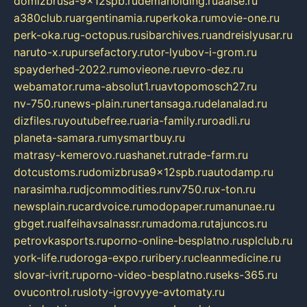
domizbrusa-9x12spb.ru
demaholding.ru
aalse.ru
a380club.ru
argentinamia.ru
perkoka.ru
movie-one.ru
perk-oka.ru
g-octopus.ru
sibarchives.ru
andreislyusar.ru
naruto-x.ru
pursefactory.ru
tor-lyubov-i-grom.ru
spayderhed-2022.ru
movieone.ru
evro-dez.ru
webamator.ru
ma-absolut1.ru
avtopomosch27.ru
nv-750.ru
news-plain.ru
nertansaga.ru
delanalad.ru
dizfiles.ru
youtubefree.ru
aria-family.ru
roadli.ru
planeta-samara.ru
mysmartbuy.ru
matrasy-kemerovo.ru
ashanet.ru
trade-farm.ru
dotcustoms.ru
domizbrusa9x12spb.ru
autodamp.ru
narasimha.ru
djcommodities.ru
nv750.ru
x-ton.ru
newsplain.ru
cardvoice.ru
modopaper.ru
manunae.ru
gbget.ru
alfeihavsalnassr.ru
madoma.ru
tajuncos.ru
petrovkasports.ru
porno-online-besplatno.ru
splclub.ru
york-life.ru
doroga-expo.ru
ribery.ru
cleanmedicine.ru
slovar-ivrit.ru
porno-video-besplatno.ru
seks-365.ru
ovucontrol.ru
sloty-igrovyye-avtomaty.ru