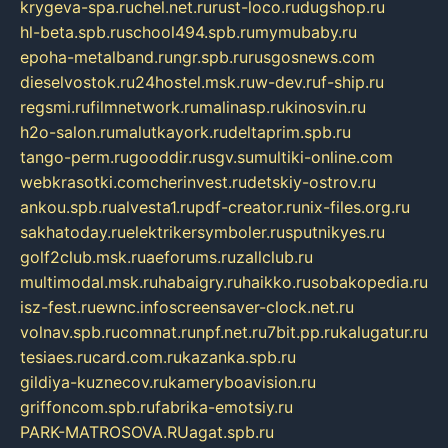
krygeva-spa.ru
chel.net.ru
rust-loco.ru
dugshop.ru
hl-beta.spb.ru
school494.spb.ru
mymubaby.ru
epoha-metalband.ru
ngr.spb.ru
rusgosnews.com
dieselvostok.ru
24hostel.msk.ru
w-dev.ru
f-ship.ru
regsmi.ru
filmnetwork.ru
malinasp.ru
kinosvin.ru
h2o-salon.ru
malutkayork.ru
deltaprim.spb.ru
tango-perm.ru
gooddir.ru
sgv.su
multiki-online.com
webkrasotki.com
cherinvest.ru
detskiy-ostrov.ru
ankou.spb.ru
alvesta1.ru
pdf-creator.ru
nix-files.org.ru
sakhatoday.ru
elektrikersymboler.ru
sputnikyes.ru
golf2club.msk.ru
aeforums.ru
zallclub.ru
multimodal.msk.ru
habaigry.ru
haikko.ru
sobakopedia.ru
isz-fest.ru
ewnc.info
screensaver-clock.net.ru
volnav.spb.ru
comnat.ru
npf.net.ru
7bit.pp.ru
kalugatur.ru
tesiaes.ru
card.com.ru
kazanka.spb.ru
gildiya-kuznecov.ru
kameryboavision.ru
griffoncom.spb.ru
fabrika-emotsiy.ru
PARK-MATROSOVA.RU
agat.spb.ru