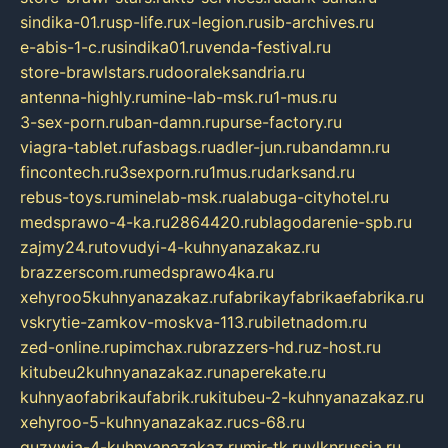
sindika-01.ru
sp-life.ru
x-legion.ru
sib-archives.ru
e-abis-1-c.ru
sindika01.ru
venda-festival.ru
store-brawlstars.ru
dooraleksandria.ru
antenna-highly.ru
mine-lab-msk.ru
1-mus.ru
3-sex-porn.ru
ban-damn.ru
purse-factory.ru
viagra-tablet.ru
fasbags.ru
adler-jun.ru
bandamn.ru
fincontech.ru
3sexporn.ru
1mus.ru
darksand.ru
rebus-toys.ru
minelab-msk.ru
alabuga-cityhotel.ru
medsprawo-4-ka.ru
2864420.ru
blagodarenie-spb.ru
zajmy24.ru
tovudyi-4-kuhnyanazakaz.ru
brazzerscom.ru
medsprawo4ka.ru
xehyroo5kuhnyanazakaz.ru
fabrikayfabrikaefabrika.ru
vskrytie-zamkov-moskva-113.ru
biletnadom.ru
zed-online.ru
pimchax.ru
brazzers-hd.ru
z-host.ru
kitubeu2kuhnyanazakaz.ru
naperekate.ru
kuhnyaofabrikaufabrik.ru
kitubeu-2-kuhnyanazakaz.ru
xehyroo-5-kuhnyanazakaz.ru
cs-68.ru
guzywia-4-kuhnyanazakaz.ru
mir-tk.ru
vlknrussia.ru