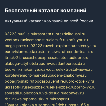
Бесплатный каталог компаний
Актуальный каталог компаний по всей России
03223.ru
ufille.ru
krasotata.ru
prazdnikdushi.ru
veetbox.ru
cinemapost.ru
ciam-fr.ru
kraft-you.ru
mega-press.ru
03223.ru
web-explore.ru
rastenuya.ru
eurovision-russia.ru
strah-news.ru
freeride-team.ru
itrack-24.ru
sexshopexpress.ru
autostudiopro.ru
alabuga-cityhotel.ru
pornv.ru
atlantpereezd.ru
bud-em-znakomye.ru
a-cdc.ru
elektrostal-news.ru
korolevremont-market.ru
budem-znakomye.ru
oooagrosnab.ru
fpodaso.ru
emfire.ru
pro-otdelky.ru
ukrasotki.ru
seksuzbek.ru
seks-uzbek.ru
porno-vk.ru
sovratili.ru
olecoon.ru
vd-dosug.ru
adonyev.ru
rbc-news.ru
porno-skvirt.ru
krospr.ru
13autor-kolonka.ru
sormol.ru
2rich.ru
hostel-65.ru