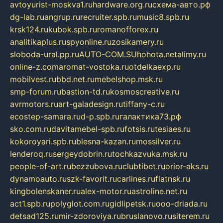
avtoyurist-moskva1.ru
hardware.org.ru
схема-авто.рф
dg-lab.ru
angrup.ru
recruiter.spb.ru
music8.spb.ru
krsk124.ru
kubok.spb.ru
romanofforex.ru
analitikaplus.ru
spyonline.ru
zosikamery.ru
sloboda-ural.pp.ru
AUTO-COM.SU
hohota.net
alimy.ru
online-z.com
aromat-vostoka.ru
otdelkaexp.ru
mobilvest.ru
bbd.net.ru
mebelshop.msk.ru
smp-forum.ru
bastion-td.ru
kosmoscreative.ru
avrmotors.ru
art-galadesign.ru
tiffany-c.ru
ecostep-samara.ru
d-p.spb.ru
галактика73.рф
sko.com.ru
davitamebel-spb.ru
fotsis.ru
tesiaes.ru
kokoroyari.spb.ru
blesna-kazan.ru
mossilver.ru
lenderoq.ru
sergeydobrin.ru
tochkazvuka.msk.ru
people-of-art.ru
bezzubova.ru
clubtibet.ru
orior-aks.ru
dynamoauto.ru
szk-favorit.ru
carlines.ru
flatnsk.ru
kingbolenskaner.ru
alex-motor.ru
astroline.net.ru
act1.spb.ru
polyglot.com.ru
gidlipetsk.ru
ooo-driada.ru
detsad125.ru
mir-zdoroviya.ru
bruslanovo.ru
siterem.ru