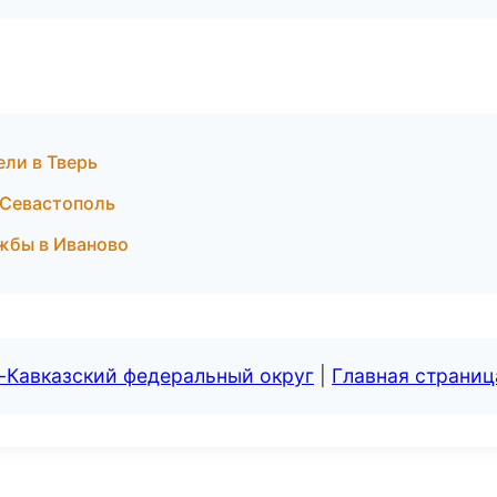
ели в Тверь
в Севастополь
ужбы в Иваново
-Кавказский федеральный округ
|
Главная страниц