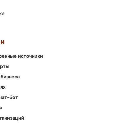
ке
ми
еренные источники
арты
 бизнеса
иях
чат-бот
и
ганизаций