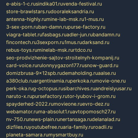
e-abis-1-c.ru
sindika01.ru
venda-festival.ru
store-brawlstars.ru
dooraleksandria.ru
antenna-highly.ru
mine-lab-msk.ru
1-mus.ru
3-sex-porn.ru
ban-damn.ru
purse-factory.ru
viagra-tablet.ru
fasbags.ru
adler-jun.ru
bandamn.ru
fincontech.ru
3sexporn.ru
1mus.ru
darksand.ru
rebus-toys.ru
minelab-msk.ru
rtdco.ru
seo-prodvizhenie-sajtov-stroitelnyh-kompanij.ru
card-voice.ru
rulonnyygazon177.ru
snow-guard.ru
domizbrusa-9x12spb.ru
demaholding.ru
aalse.ru
a380club.ru
argentinamia.ru
perkoka.ru
movie-one.ru
perk-oka.ru
g-octopus.ru
sibarchives.ru
andreislyusar.ru
naruto-x.ru
pursefactory.ru
tor-lyubov-i-grom.ru
spayderhed-2022.ru
movieone.ru
evro-dez.ru
webamator.ru
ma-absolut1.ru
avtopomosch27.ru
nv-750.ru
news-plain.ru
nertansaga.ru
delanalad.ru
dizfiles.ru
youtubefree.ru
aria-family.ru
roadli.ru
planeta-samara.ru
mysmartbuy.ru