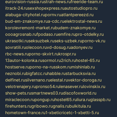
eurovision-russia.ru
strah-news.ru
freeride-team.ru
itrack-24.ru
sexshopexpress.ru
autostudiopro.ru
alabuga-cityhotel.ru
pornv.ru
atlantpereezd.ru
bud-em-znakomye.ru
a-cdc.ru
elektrostal-news.ru
korolevremont-market.ru
budem-znakomye.ru
oooagrosnab.ru
fpodaso.ru
emfire.ru
pro-otdelky.ru
ukrasotki.ru
seksuzbek.ru
seks-uzbek.ru
porno-vk.ru
sovratili.ru
olecoon.ru
vd-dosug.ru
adonyev.ru
rbc-news.ru
porno-skvirt.ru
krospr.ru
13autor-kolonka.ru
sormol.ru
2rich.ru
hostel-65.ru
hostserve.ru
porno-na-russkom.ru
mishinlab.ru
neznobi.ru
bigfatcc.ru
habble.ru
starbucksvia.ru
delfinet.ru
silvernano.ru
elestal.ru
vektor-doroga.ru
velotrenajery.ru
pronso54.ru
lenasever.ru
lovinskix.ru
show-pets.ru
smartnews03.ru
discofoxworld.ru
miraclecoon.ru
pongup.ru
hostel65.ru
liura.ru
glasspb.ru
firehunters.ru
gribowo.ru
gnalis.ru
bulkitula.ru
hometown-france.ru
1-xbeticricetc-1-xbetti-5.ru