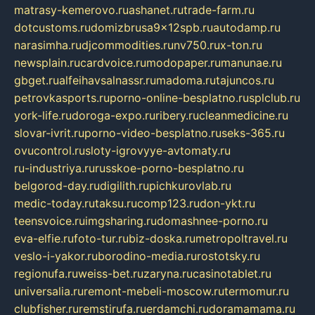
matrasy-kemerovo.ru
ashanet.ru
trade-farm.ru
dotcustoms.ru
domizbrusa9x12spb.ru
autodamp.ru
narasimha.ru
djcommodities.ru
nv750.ru
x-ton.ru
newsplain.ru
cardvoice.ru
modopaper.ru
manunae.ru
gbget.ru
alfeihavsalnassr.ru
madoma.ru
tajuncos.ru
petrovkasports.ru
porno-online-besplatno.ru
splclub.ru
york-life.ru
doroga-expo.ru
ribery.ru
cleanmedicine.ru
slovar-ivrit.ru
porno-video-besplatno.ru
seks-365.ru
ovucontrol.ru
sloty-igrovyye-avtomaty.ru
ru-industriya.ru
russkoe-porno-besplatno.ru
belgorod-day.ru
digilith.ru
pichkurovlab.ru
medic-today.ru
taksu.ru
comp123.ru
don-ykt.ru
teensvoice.ru
imgsharing.ru
domashnee-porno.ru
eva-elfie.ru
foto-tur.ru
biz-doska.ru
metropoltravel.ru
veslo-i-yakor.ru
borodino-media.ru
rostotsky.ru
regionufa.ru
weiss-bet.ru
zaryna.ru
casinotablet.ru
universalia.ru
remont-mebeli-moscow.ru
termomur.ru
clubfisher.ru
remstirufa.ru
erdamchi.ru
doramamama.ru