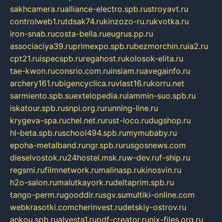
sakhcamera.ru
alliance-electro.spb.ru
stroyavt.ru
controlweb1.ru
tdsak74.ru
kinzozo-ru.ru
kvotka.ru
iron-snab.ru
costa-bella.ru
eugrus.pp.ru
associaciya39.ru
primexpo.spb.ru
bezmorchin.ru
ia2.ru
cpt21.ru
ispecspb.ru
regahost.ru
kolosok-elita.ru
tae-kwon.ru
consrio.com.ru
insiam.ru
avegainfo.ru
archery161.ru
bigencyclica.ru
vlast16.ru
korru.net
sarmiento.spb.su
extelopedia.ru
lammin-suo.spb.ru
iskatour.spb.ru
snpi.org.ru
running-line.ru
krygeva-spa.ru
chel.net.ru
rust-loco.ru
dugshop.ru
hl-beta.spb.ru
school494.spb.ru
mymubaby.ru
epoha-metalband.ru
ngr.spb.ru
rusgosnews.com
dieselvostok.ru
24hostel.msk.ru
w-dev.ru
f-ship.ru
regsmi.ru
filmnetwork.ru
malinasp.ru
kinosvin.ru
h2o-salon.ru
malutkayork.ru
deltaprim.spb.ru
tango-perm.ru
gooddir.ru
sgv.su
multiki-online.com
webkrasotki.com
cherinvest.ru
detskiy-ostrov.ru
ankou.spb.ru
alvesta1.ru
pdf-creator.ru
nix-files.org.ru