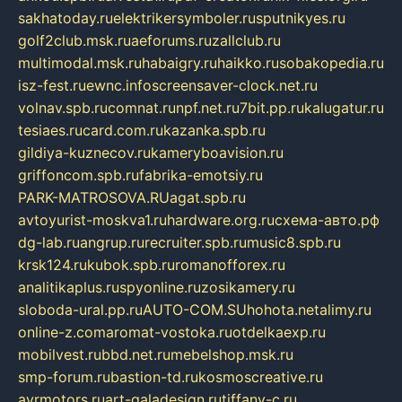
sakhatoday.ru
elektrikersymboler.ru
sputnikyes.ru
golf2club.msk.ru
aeforums.ru
zallclub.ru
multimodal.msk.ru
habaigry.ru
haikko.ru
sobakopedia.ru
isz-fest.ru
ewnc.info
screensaver-clock.net.ru
volnav.spb.ru
comnat.ru
npf.net.ru
7bit.pp.ru
kalugatur.ru
tesiaes.ru
card.com.ru
kazanka.spb.ru
gildiya-kuznecov.ru
kameryboavision.ru
griffoncom.spb.ru
fabrika-emotsiy.ru
PARK-MATROSOVA.RU
agat.spb.ru
avtoyurist-moskva1.ru
hardware.org.ru
схема-авто.рф
dg-lab.ru
angrup.ru
recruiter.spb.ru
music8.spb.ru
krsk124.ru
kubok.spb.ru
romanofforex.ru
analitikaplus.ru
spyonline.ru
zosikamery.ru
sloboda-ural.pp.ru
AUTO-COM.SU
hohota.net
alimy.ru
online-z.com
aromat-vostoka.ru
otdelkaexp.ru
mobilvest.ru
bbd.net.ru
mebelshop.msk.ru
smp-forum.ru
bastion-td.ru
kosmoscreative.ru
avrmotors.ru
art-galadesign.ru
tiffany-c.ru