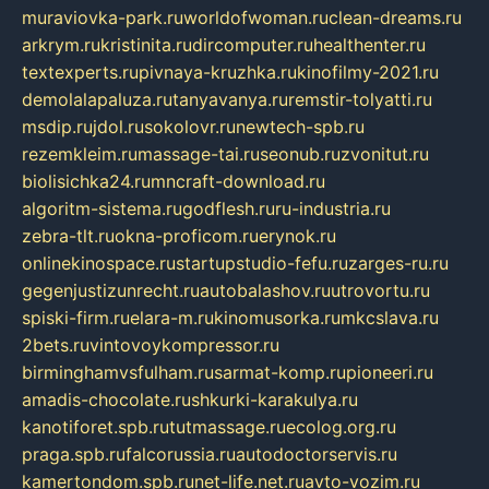
muraviovka-park.ru
worldofwoman.ru
clean-dreams.ru
arkrym.ru
kristinita.ru
dircomputer.ru
healthenter.ru
textexperts.ru
pivnaya-kruzhka.ru
kinofilmy-2021.ru
demolalapaluza.ru
tanyavanya.ru
remstir-tolyatti.ru
msdip.ru
jdol.ru
sokolovr.ru
newtech-spb.ru
rezemkleim.ru
massage-tai.ru
seonub.ru
zvonitut.ru
biolisichka24.ru
mncraft-download.ru
algoritm-sistema.ru
godflesh.ru
ru-industria.ru
zebra-tlt.ru
okna-proficom.ru
erynok.ru
onlinekinospace.ru
startupstudio-fefu.ru
zarges-ru.ru
gegenjustizunrecht.ru
autobalashov.ru
utrovortu.ru
spiski-firm.ru
elara-m.ru
kinomusorka.ru
mkcslava.ru
2bets.ru
vintovoykompressor.ru
birminghamvsfulham.ru
sarmat-komp.ru
pioneeri.ru
amadis-chocolate.ru
shkurki-karakulya.ru
kanotiforet.spb.ru
tutmassage.ru
ecolog.org.ru
praga.spb.ru
falcorussia.ru
autodoctorservis.ru
kamertondom.spb.ru
net-life.net.ru
avto-vozim.ru