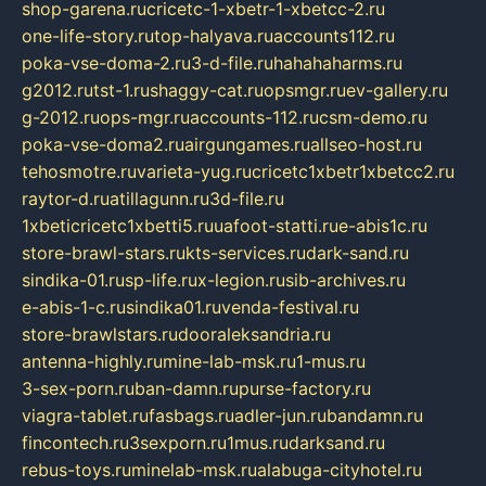
shop-garena.ru
cricetc-1-xbetr-1-xbetcc-2.ru
one-life-story.ru
top-halyava.ru
accounts112.ru
poka-vse-doma-2.ru
3-d-file.ru
hahahaharms.ru
g2012.ru
tst-1.ru
shaggy-cat.ru
opsmgr.ru
ev-gallery.ru
g-2012.ru
ops-mgr.ru
accounts-112.ru
csm-demo.ru
poka-vse-doma2.ru
airgungames.ru
allseo-host.ru
tehosmotre.ru
varieta-yug.ru
cricetc1xbetr1xbetcc2.ru
raytor-d.ru
atillagunn.ru
3d-file.ru
1xbeticricetc1xbetti5.ru
uafoot-statti.ru
e-abis1c.ru
store-brawl-stars.ru
kts-services.ru
dark-sand.ru
sindika-01.ru
sp-life.ru
x-legion.ru
sib-archives.ru
e-abis-1-c.ru
sindika01.ru
venda-festival.ru
store-brawlstars.ru
dooraleksandria.ru
antenna-highly.ru
mine-lab-msk.ru
1-mus.ru
3-sex-porn.ru
ban-damn.ru
purse-factory.ru
viagra-tablet.ru
fasbags.ru
adler-jun.ru
bandamn.ru
fincontech.ru
3sexporn.ru
1mus.ru
darksand.ru
rebus-toys.ru
minelab-msk.ru
alabuga-cityhotel.ru