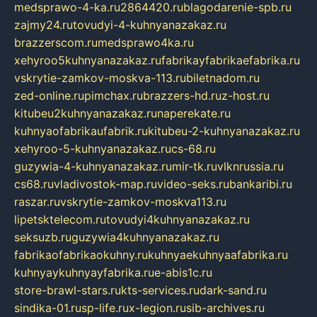
medsprawo-4-ka.ru
2864420.ru
blagodarenie-spb.ru
zajmy24.ru
tovudyi-4-kuhnyanazakaz.ru
brazzerscom.ru
medsprawo4ka.ru
xehyroo5kuhnyanazakaz.ru
fabrikayfabrikaefabrika.ru
vskrytie-zamkov-moskva-113.ru
biletnadom.ru
zed-online.ru
pimchax.ru
brazzers-hd.ru
z-host.ru
kitubeu2kuhnyanazakaz.ru
naperekate.ru
kuhnyaofabrikaufabrik.ru
kitubeu-2-kuhnyanazakaz.ru
xehyroo-5-kuhnyanazakaz.ru
cs-68.ru
guzywia-4-kuhnyanazakaz.ru
mir-tk.ru
vlknrussia.ru
cs68.ru
vladivostok-map.ru
video-seks.ru
bankaribi.ru
raszar.ru
vskrytie-zamkov-moskva113.ru
lipetsktelecom.ru
tovudyi4kuhnyanazakaz.ru
seksuzb.ru
guzywia4kuhnyanazakaz.ru
fabrikaofabrikaokuhny.ru
kuhnyaekuhnyaafabrika.ru
kuhnyaykuhnyayfabrika.ru
e-abis1c.ru
store-brawl-stars.ru
kts-services.ru
dark-sand.ru
sindika-01.ru
sp-life.ru
x-legion.ru
sib-archives.ru