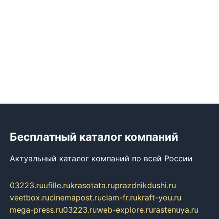
Бесплатный каталог компаний
Актуальный каталог компаний по всей России
03223.ru
ufille.ru
krasotata.ru
prazdnikdushi.ru
veetbox.ru
cinemapost.ru
ciam-fr.ru
kraft-you.ru
mega-press.ru
03223.ru
web-explore.ru
rastenuya.ru