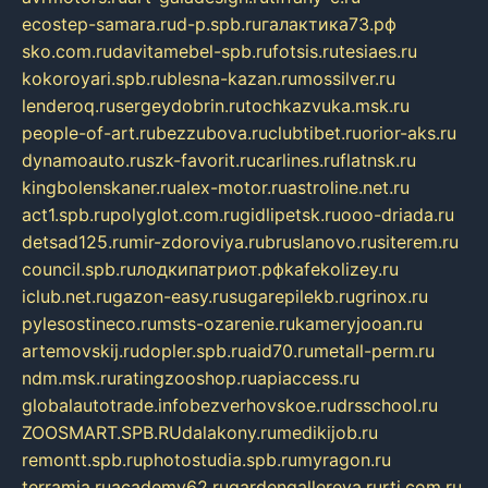
ecostep-samara.ru
d-p.spb.ru
галактика73.рф
sko.com.ru
davitamebel-spb.ru
fotsis.ru
tesiaes.ru
kokoroyari.spb.ru
blesna-kazan.ru
mossilver.ru
lenderoq.ru
sergeydobrin.ru
tochkazvuka.msk.ru
people-of-art.ru
bezzubova.ru
clubtibet.ru
orior-aks.ru
dynamoauto.ru
szk-favorit.ru
carlines.ru
flatnsk.ru
kingbolenskaner.ru
alex-motor.ru
astroline.net.ru
act1.spb.ru
polyglot.com.ru
gidlipetsk.ru
ooo-driada.ru
detsad125.ru
mir-zdoroviya.ru
bruslanovo.ru
siterem.ru
council.spb.ru
лодкипатриот.рф
kafekolizey.ru
iclub.net.ru
gazon-easy.ru
sugarepilekb.ru
grinox.ru
pylesostineco.ru
msts-ozarenie.ru
kameryjooan.ru
artemovskij.ru
dopler.spb.ru
aid70.ru
metall-perm.ru
ndm.msk.ru
ratingzooshop.ru
apiaccess.ru
globalautotrade.info
bezverhovskoe.ru
drsschool.ru
ZOOSMART.SPB.RU
dalakony.ru
medikijob.ru
remontt.spb.ru
photostudia.spb.ru
myragon.ru
terramia.ru
academy62.ru
gardengallereya.ru
rti.com.ru