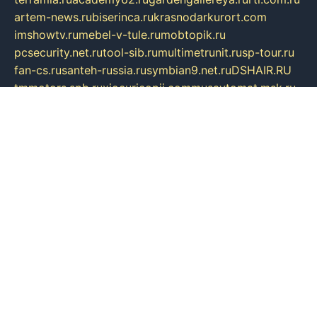
artem-news.ru
biserinca.ru
krasnodarkurort.com
imshowtv.ru
mebel-v-tule.ru
mobtopik.ru
pcsecurity.net.ru
tool-sib.ru
multimetrunit.ru
sp-tour.ru
fan-cs.ru
santeh-russia.ru
symbian9.net.ru
DSHAIR.RU
tmmotors.spb.ru
xjocuricopii.com
musavtomat.msk.ru
obustrojdom.ru
sovetcik.ru
ybaranovskaya.ru
ppknews.ru
cult-alshei.ru
JAPANRUSSIA.RU
proekciyamebel.ru
imper-finans.ru
rim.org.ru
glamourai.ru
brassminus.ru
zabor-pro.ru
ftn.pp.ru
dorogoe58.ru
laimengpacker.ru
kuzova-zapchasti.ru
sageerp.ru
taxodrom.ru
dsrazvitie.ru
hardcity.net.ru
ratinghomegames.ru
topservice25.ru
gubernyan.ru
gtglasslined.ru
ii4.ru
tssport.spb.ru
andorra24.com
blackwallstreet.ru
oboimos.ru
optim-doors.com.ru
ikuch.ru
nycr.org.ru
npa21.ru
vremya-ch.spb.ru
desert000.ru
ivtorgi.ru
ifiori.ru
catalog-statei.ru
dcv.org.ru
spetsmaster174.ru
ipkameryhiseeu.ru