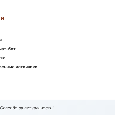
ми
и
чат-бот
иях
еренные источники
 Спасибо за актуальность!