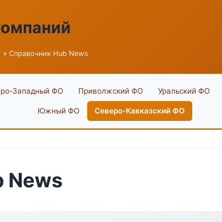
компаний
г
» Справочник Hub News
ро-Западный ФО
Приволжский ФО
Уральский ФО
Южный ФО
Северо-Кавказский ФО
b News