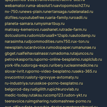
webamator.ru
ma-absolut1.ru
avtopomosch27.ru
nv-750.ru
news-plain.ru
nertansaga.ru
delanalad.ru
dizfiles.ru
youtubefree.ru
aria-family.ru
roadli.ru
planeta-samara.ru
mysmartbuy.ru
matrasy-kemerovo.ru
ashanet.ru
trade-farm.ru
dotcustoms.ru
domizbrusa9x12spb.ru
autodamp.ru
narasimha.ru
djcommodities.ru
nv750.ru
x-ton.ru
newsplain.ru
cardvoice.ru
modopaper.ru
manunae.ru
gbget.ru
alfeihavsalnassr.ru
madoma.ru
tajuncos.ru
petrovkasports.ru
porno-online-besplatno.ru
splclub.ru
york-life.ru
doroga-expo.ru
ribery.ru
cleanmedicine.ru
slovar-ivrit.ru
porno-video-besplatno.ru
seks-365.ru
ovucontrol.ru
sloty-igrovyye-avtomaty.ru
ru-industriya.ru
russkoe-porno-besplatno.ru
belgorod-day.ru
digilith.ru
pichkurovlab.ru
medic-today.ru
taksu.ru
comp123.ru
don-ykt.ru
teensvoice.ru
imgsharing.ru
domashnee-porno.ru
eva-elfie.ru
foto-tur.ru
biz-doska.ru
metropoltravel.ru