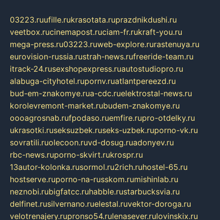
03223.ru
ufille.ru
krasotata.ru
prazdnikdushi.ru
veetbox.ru
cinemapost.ru
ciam-fr.ru
kraft-you.ru
mega-press.ru
03223.ru
web-explore.ru
rastenuya.ru
eurovision-russia.ru
strah-news.ru
freeride-team.ru
itrack-24.ru
sexshopexpress.ru
autostudiopro.ru
alabuga-cityhotel.ru
pornv.ru
atlantpereezd.ru
bud-em-znakomye.ru
a-cdc.ru
elektrostal-news.ru
korolevremont-market.ru
budem-znakomye.ru
oooagrosnab.ru
fpodaso.ru
emfire.ru
pro-otdelky.ru
ukrasotki.ru
seksuzbek.ru
seks-uzbek.ru
porno-vk.ru
sovratili.ru
olecoon.ru
vd-dosug.ru
adonyev.ru
rbc-news.ru
porno-skvirt.ru
krospr.ru
13autor-kolonka.ru
sormol.ru
2rich.ru
hostel-65.ru
hostserve.ru
porno-na-russkom.ru
mishinlab.ru
neznobi.ru
bigfatcc.ru
habble.ru
starbucksvia.ru
delfinet.ru
silvernano.ru
elestal.ru
vektor-doroga.ru
velotrenajery.ru
pronso54.ru
lenasever.ru
lovinskix.ru