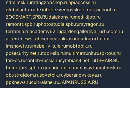
ndm.msk.ru
ratingzooshop.ru
apiaccess.ru
globalautotrade.info
bezverhovskoe.ru
drsschool.ru
ZOOSMART.SPB.RU
dalakony.ru
medikijob.ru
remontt.spb.ru
photostudia.spb.ru
myragon.ru
terramia.ru
academy62.ru
gardengallereya.ru
rti.com.ru
artem-news.ru
biserinca.ru
krasnodarkurort.com
imshowtv.ru
mebel-v-tule.ru
mobtopik.ru
pcsecurity.net.ru
tool-sib.ru
multimetrunit.ru
sp-tour.ru
fan-cs.ru
santeh-russia.ru
symbian9.net.ru
DSHAIR.RU
tmmotors.spb.ru
xjocuricopii.com
musavtomat.msk.ru
obustrojdom.ru
sovetcik.ru
ybaranovskaya.ru
ppknews.ru
cult-alshei.ru
JAPANRUSSIA.RU
proekciyamebel.ru
imper-finans.ru
rim.org.ru
glamourai.ru
brassminus.ru
zabor-pro.ru
ftn.pp.ru
dorogoe58.ru
laimengpacker.ru
kuzova-zapchasti.ru
sageerp.ru
taxodrom.ru
dsrazvitie.ru
hardcity.net.ru
ratinghomegames.ru
topservice25.ru
gubernyan.ru
gtglasslined.ru
ii4.ru
tssport.spb.ru
andorra24.com