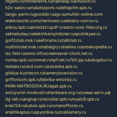
regsmi.ru
filmnetwork.ru
malinasp.ru
kinosvin.ru
h2o-salon.ru
malutkayork.ru
deltaprim.spb.ru
tango-perm.ru
gooddir.ru
sgv.su
multiki-online.com
webkrasotki.com
cherinvest.ru
detskiy-ostrov.ru
ankou.spb.ru
alvesta1.ru
pdf-creator.ru
nix-files.org.ru
sakhatoday.ru
elektrikersymboler.ru
sputnikyes.ru
golf2club.msk.ru
aeforums.ru
zallclub.ru
multimodal.msk.ru
habaigry.ru
haikko.ru
sobakopedia.ru
isz-fest.ru
ewnc.info
screensaver-clock.net.ru
volnav.spb.ru
comnat.ru
npf.net.ru
7bit.pp.ru
kalugatur.ru
tesiaes.ru
card.com.ru
kazanka.spb.ru
gildiya-kuznecov.ru
kameryboavision.ru
griffoncom.spb.ru
fabrika-emotsiy.ru
PARK-MATROSOVA.RU
agat.spb.ru
avtoyurist-moskva1.ru
hardware.org.ru
схема-авто.рф
dg-lab.ru
angrup.ru
recruiter.spb.ru
music8.spb.ru
krsk124.ru
kubok.spb.ru
romanofforex.ru
analitikaplus.ru
spyonline.ru
zosikamery.ru