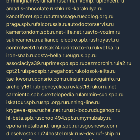
birminghamvsfulham.ru
sarmat-komp.ru
pioneeri.ru
amadis-chocolate.ru
shkurki-karakulya.ru
kanotiforet.spb.ru
tutmassage.ru
ecolog.org.ru
praga.spb.ru
falcorussia.ru
autodoctorservis.ru
kamertondom.spb.ru
net-life.net.ru
avto-vozim.ru
sakhcamera.ru
alliance-electro.spb.ru
stroyavt.ru
controlweb1.ru
tdsak74.ru
kinzozo-ru.ru
kvotka.ru
iron-snab.ru
costa-bella.ru
eugrus.pp.ru
associaciya39.ru
primexpo.spb.ru
bezmorchin.ru
ia2.ru
cpt21.ru
ispecspb.ru
regahost.ru
kolosok-elita.ru
tae-kwon.ru
consrio.com.ru
insiam.ru
avegainfo.ru
archery161.ru
bigencyclica.ru
vlast16.ru
korru.net
sarmiento.spb.su
extelopedia.ru
lammin-suo.spb.ru
iskatour.spb.ru
snpi.org.ru
running-line.ru
krygeva-spa.ru
chel.net.ru
rust-loco.ru
dugshop.ru
hl-beta.spb.ru
school494.spb.ru
mymubaby.ru
epoha-metalband.ru
ngr.spb.ru
rusgosnews.com
dieselvostok.ru
24hostel.msk.ru
w-dev.ru
f-ship.ru