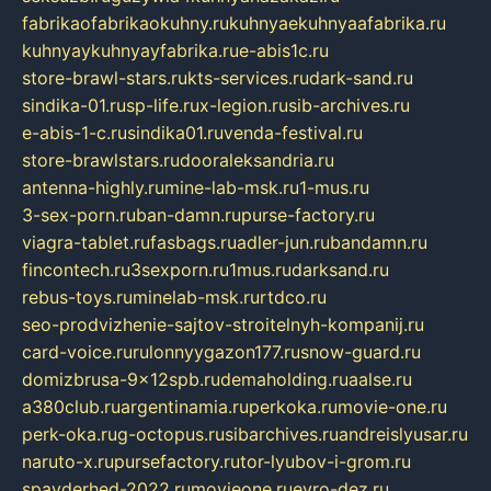
fabrikaofabrikaokuhny.ru
kuhnyaekuhnyaafabrika.ru
kuhnyaykuhnyayfabrika.ru
e-abis1c.ru
store-brawl-stars.ru
kts-services.ru
dark-sand.ru
sindika-01.ru
sp-life.ru
x-legion.ru
sib-archives.ru
e-abis-1-c.ru
sindika01.ru
venda-festival.ru
store-brawlstars.ru
dooraleksandria.ru
antenna-highly.ru
mine-lab-msk.ru
1-mus.ru
3-sex-porn.ru
ban-damn.ru
purse-factory.ru
viagra-tablet.ru
fasbags.ru
adler-jun.ru
bandamn.ru
fincontech.ru
3sexporn.ru
1mus.ru
darksand.ru
rebus-toys.ru
minelab-msk.ru
rtdco.ru
seo-prodvizhenie-sajtov-stroitelnyh-kompanij.ru
card-voice.ru
rulonnyygazon177.ru
snow-guard.ru
domizbrusa-9x12spb.ru
demaholding.ru
aalse.ru
a380club.ru
argentinamia.ru
perkoka.ru
movie-one.ru
perk-oka.ru
g-octopus.ru
sibarchives.ru
andreislyusar.ru
naruto-x.ru
pursefactory.ru
tor-lyubov-i-grom.ru
spayderhed-2022.ru
movieone.ru
evro-dez.ru