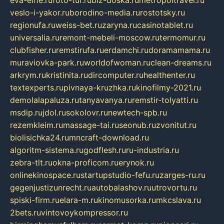
veslo-i-yakor.ru
borodino-media.ru
rostotsky.ru
regionufa.ru
weiss-bet.ru
zaryna.ru
casinotablet.ru
universalia.ru
remont-mebeli-moscow.ru
termomur.ru
clubfisher.ru
remstirufa.ru
erdamchi.ru
doramamama.ru
muraviovka-park.ru
worldofwoman.ru
clean-dreams.ru
arkrym.ru
kristinita.ru
dircomputer.ru
healthenter.ru
textexperts.ru
pivnaya-kruzhka.ru
kinofilmy-2021.ru
demolalapaluza.ru
tanyavanya.ru
remstir-tolyatti.ru
msdip.ru
jdol.ru
sokolovr.ru
newtech-spb.ru
rezemkleim.ru
massage-tai.ru
seonub.ru
zvonitut.ru
biolisichka24.ru
mncraft-download.ru
algoritm-sistema.ru
godflesh.ru
ru-industria.ru
zebra-tlt.ru
okna-proficom.ru
erynok.ru
onlinekinospace.ru
startupstudio-fefu.ru
zarges-ru.ru
gegenjustizunrecht.ru
autobalashov.ru
utrovortu.ru
spiski-firm.ru
elara-m.ru
kinomusorka.ru
mkcslava.ru
2bets.ru
vintovoykompressor.ru