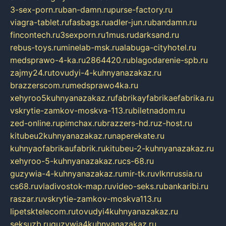
3-sex-porn.ru
ban-damn.ru
purse-factory.ru
viagra-tablet.ru
fasbags.ru
adler-jun.ru
bandamn.ru
fincontech.ru
3sexporn.ru
1mus.ru
darksand.ru
rebus-toys.ru
minelab-msk.ru
alabuga-cityhotel.ru
medsprawo-4-ka.ru
2864420.ru
blagodarenie-spb.ru
zajmy24.ru
tovudyi-4-kuhnyanazakaz.ru
brazzerscom.ru
medsprawo4ka.ru
xehyroo5kuhnyanazakaz.ru
fabrikayfabrikaefabrika.ru
vskrytie-zamkov-moskva-113.ru
biletnadom.ru
zed-online.ru
pimchax.ru
brazzers-hd.ru
z-host.ru
kitubeu2kuhnyanazakaz.ru
naperekate.ru
kuhnyaofabrikaufabrik.ru
kitubeu-2-kuhnyanazakaz.ru
xehyroo-5-kuhnyanazakaz.ru
cs-68.ru
guzywia-4-kuhnyanazakaz.ru
mir-tk.ru
vlknrussia.ru
cs68.ru
vladivostok-map.ru
video-seks.ru
bankaribi.ru
raszar.ru
vskrytie-zamkov-moskva113.ru
lipetsktelecom.ru
tovudyi4kuhnyanazakaz.ru
seksuzb.ru
guzywia4kuhnyanazakaz.ru