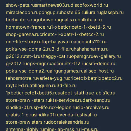
show-pets.ru
smartnews03.ru
discofoxworld.ru
miraclecoon.ru
pongup.ru
hostel65.ru
liura.ru
glasspb.ru
firehunters.ru
gribowo.ru
gnalis.ru
bulkitula.ru
hometown-france.ru
1-xbeticricetc-1-xbetti-5.ru
shop-garena.ru
cricetc-1-xbetr-1-xbetcc-2.ru
one-life-story.ru
top-halyava.ru
accounts112.ru
poka-vse-doma-2.ru
3-d-file.ru
hahahaharms.ru
g2012.ru
tst-1.ru
shaggy-cat.ru
opsmgr.ru
ev-gallery.ru
g-2012.ru
ops-mgr.ru
accounts-112.ru
csm-demo.ru
poka-vse-doma2.ru
airgungames.ru
allseo-host.ru
tehosmotre.ru
varieta-yug.ru
cricetc1xbetr1xbetcc2.ru
raytor-d.ru
atillagunn.ru
3d-file.ru
1xbeticricetc1xbetti5.ru
uafoot-statti.ru
e-abis1c.ru
store-brawl-stars.ru
kts-services.ru
dark-sand.ru
sindika-01.ru
sp-life.ru
x-legion.ru
sib-archives.ru
e-abis-1-c.ru
sindika01.ru
venda-festival.ru
store-brawlstars.ru
dooraleksandria.ru
antenna-highly.ru
mine-lab-msk.ru
1-mus.ru