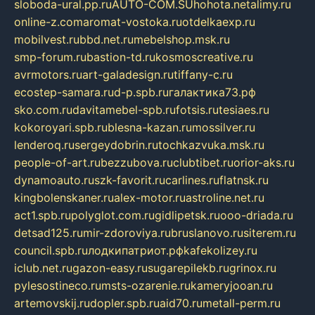
sloboda-ural.pp.ru
AUTO-COM.SU
hohota.net
alimy.ru
online-z.com
aromat-vostoka.ru
otdelkaexp.ru
mobilvest.ru
bbd.net.ru
mebelshop.msk.ru
smp-forum.ru
bastion-td.ru
kosmoscreative.ru
avrmotors.ru
art-galadesign.ru
tiffany-c.ru
ecostep-samara.ru
d-p.spb.ru
галактика73.рф
sko.com.ru
davitamebel-spb.ru
fotsis.ru
tesiaes.ru
kokoroyari.spb.ru
blesna-kazan.ru
mossilver.ru
lenderoq.ru
sergeydobrin.ru
tochkazvuka.msk.ru
people-of-art.ru
bezzubova.ru
clubtibet.ru
orior-aks.ru
dynamoauto.ru
szk-favorit.ru
carlines.ru
flatnsk.ru
kingbolenskaner.ru
alex-motor.ru
astroline.net.ru
act1.spb.ru
polyglot.com.ru
gidlipetsk.ru
ooo-driada.ru
detsad125.ru
mir-zdoroviya.ru
bruslanovo.ru
siterem.ru
council.spb.ru
лодкипатриот.рф
kafekolizey.ru
iclub.net.ru
gazon-easy.ru
sugarepilekb.ru
grinox.ru
pylesostineco.ru
msts-ozarenie.ru
kameryjooan.ru
artemovskij.ru
dopler.spb.ru
aid70.ru
metall-perm.ru