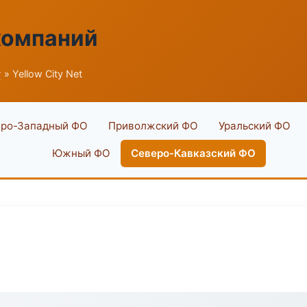
компаний
г
» Yellow City Net
ро-Западный ФО
Приволжский ФО
Уральский ФО
Южный ФО
Северо-Кавказский ФО