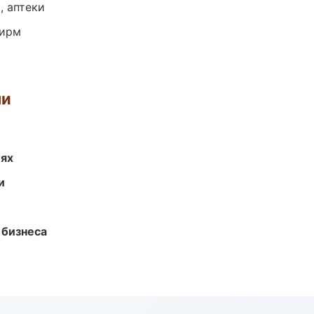
, аптеки
фирм
ми
иях
и
 бизнеса