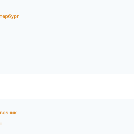
етербург
авочник
т