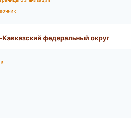
страницы организаций
авочник
о-Кавказский федеральный округ
ла