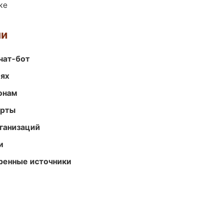
ке
ми
чат-бот
иях
онам
арты
ганизаций
и
еренные источники