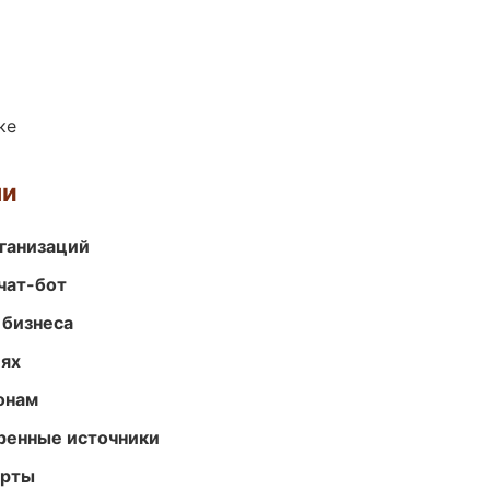
ке
ми
ганизаций
чат-бот
 бизнеса
иях
онам
еренные источники
арты