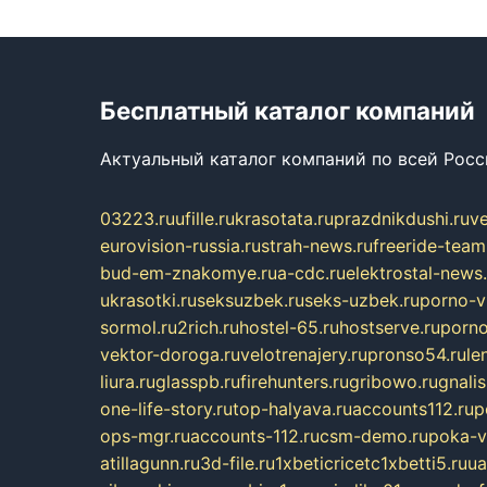
Бесплатный каталог компаний
Актуальный каталог компаний по всей Рос
03223.ru
ufille.ru
krasotata.ru
prazdnikdushi.ru
v
eurovision-russia.ru
strah-news.ru
freeride-team
bud-em-znakomye.ru
a-cdc.ru
elektrostal-news.
ukrasotki.ru
seksuzbek.ru
seks-uzbek.ru
porno-v
sormol.ru
2rich.ru
hostel-65.ru
hostserve.ru
porno
vektor-doroga.ru
velotrenajery.ru
pronso54.ru
le
liura.ru
glasspb.ru
firehunters.ru
gribowo.ru
gnalis
one-life-story.ru
top-halyava.ru
accounts112.ru
p
ops-mgr.ru
accounts-112.ru
csm-demo.ru
poka-v
atillagunn.ru
3d-file.ru
1xbeticricetc1xbetti5.ru
ua