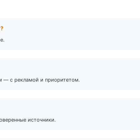
е?
е.
м — с рекламой и приоритетом.
роверенные источники.