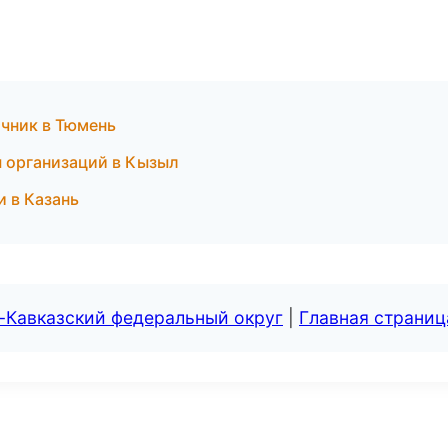
очник в Тюмень
ы организаций в Кызыл
и в Казань
-Кавказский федеральный округ
|
Главная страниц