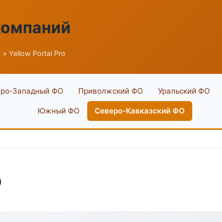
компаний
г
» Yellow Portal Pro
ро-Западный ФО
Приволжский ФО
Уральский ФО
Южный ФО
Северо-Кавказский ФО
o