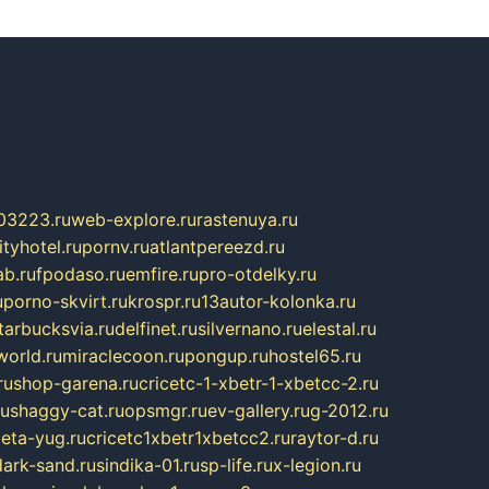
03223.ru
web-explore.ru
rastenuya.ru
tyhotel.ru
pornv.ru
atlantpereezd.ru
b.ru
fpodaso.ru
emfire.ru
pro-otdelky.ru
u
porno-skvirt.ru
krospr.ru
13autor-kolonka.ru
tarbucksvia.ru
delfinet.ru
silvernano.ru
elestal.ru
world.ru
miraclecoon.ru
pongup.ru
hostel65.ru
ru
shop-garena.ru
cricetc-1-xbetr-1-xbetcc-2.ru
ru
shaggy-cat.ru
opsmgr.ru
ev-gallery.ru
g-2012.ru
ieta-yug.ru
cricetc1xbetr1xbetcc2.ru
raytor-d.ru
dark-sand.ru
sindika-01.ru
sp-life.ru
x-legion.ru