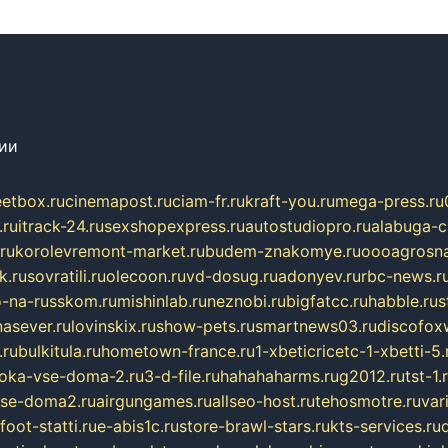
сии
eetbox.ru
cinemapost.ru
ciam-fr.ru
kraft-you.ru
mega-press.ru
.ru
itrack-24.ru
sexshopexpress.ru
autostudiopro.ru
alabuga-ci
ru
korolevremont-market.ru
budem-znakomye.ru
oooagrosna
k.ru
sovratili.ru
olecoon.ru
vd-dosug.ru
adonyev.ru
rbc-news.r
-na-russkom.ru
mishinlab.ru
neznobi.ru
bigfatcc.ru
habble.ru
s
nasever.ru
lovinskix.ru
show-pets.ru
smartnews03.ru
discofox
.ru
bulkitula.ru
hometown-france.ru
1-xbeticricetc-1-xbetti-5.
oka-vse-doma-2.ru
3-d-file.ru
hahahaharms.ru
g2012.ru
tst-1.
se-doma2.ru
airgungames.ru
allseo-host.ru
tehosmotre.ru
var
foot-statti.ru
e-abis1c.ru
store-brawl-stars.ru
kts-services.ru