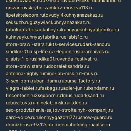
cs68.ru
vladivostok-map.ru
video-seks.ru
bankaribi.ru
raszar.ru
vskrytie-zamkov-moskva113.ru
lipetsktelecom.ru
tovudyi4kuhnyanazakaz.ru
seksuzb.ru
guzywia4kuhnyanazakaz.ru
fabrikaofabrikaokuhny.ru
kuhnyaekuhnyaafabrika.ru
kuhnyaykuhnyayfabrika.ru
e-abis1c.ru
store-brawl-stars.ru
kts-services.ru
dark-sand.ru
sindika-01.ru
sp-life.ru
x-legion.ru
sib-archives.ru
e-abis-1-c.ru
sindika01.ru
venda-festival.ru
store-brawlstars.ru
dooraleksandria.ru
antenna-highly.ru
mine-lab-msk.ru
1-mus.ru
3-sex-porn.ru
ban-damn.ru
purse-factory.ru
viagra-tablet.ru
fasbags.ru
adler-jun.ru
bandamn.ru
fincontech.ru
3sexporn.ru
1mus.ru
darksand.ru
rebus-toys.ru
minelab-msk.ru
rtdco.ru
seo-prodvizhenie-sajtov-stroitelnyh-kompanij.ru
card-voice.ru
rulonnyygazon177.ru
snow-guard.ru
domizbrusa-9x12spb.ru
demaholding.ru
aalse.ru