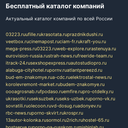
Бесплатный каталог компаний
Актуальный каталог компаний по всей России
03223.ru
ufille.ru
krasotata.ru
prazdnikdushi.ru
veetbox.ru
cinemapost.ru
ciam-fr.ru
kraft-you.ru
mega-press.ru
03223.ru
web-explore.ru
rastenuya.ru
eurovision-russia.ru
strah-news.ru
freeride-team.ru
itrack-24.ru
sexshopexpress.ru
autostudiopro.ru
alabuga-cityhotel.ru
pornv.ru
atlantpereezd.ru
bud-em-znakomye.ru
a-cdc.ru
elektrostal-news.ru
korolevremont-market.ru
budem-znakomye.ru
oooagrosnab.ru
fpodaso.ru
emfire.ru
pro-otdelky.ru
ukrasotki.ru
seksuzbek.ru
seks-uzbek.ru
porno-vk.ru
sovratili.ru
olecoon.ru
vd-dosug.ru
adonyev.ru
rbc-news.ru
porno-skvirt.ru
krospr.ru
13autor-kolonka.ru
sormol.ru
2rich.ru
hostel-65.ru
hostserve.ru
porno-na-russkom.ru
mishinlab.ru