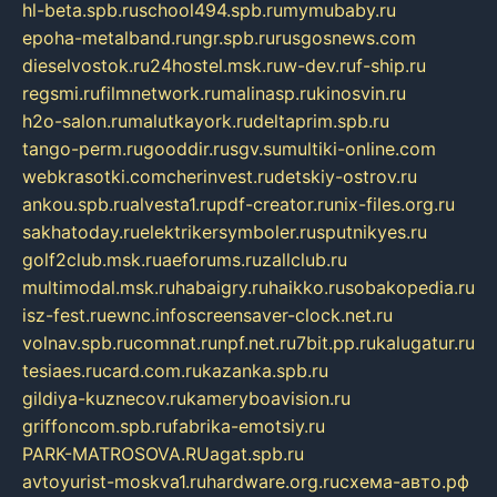
hl-beta.spb.ru
school494.spb.ru
mymubaby.ru
epoha-metalband.ru
ngr.spb.ru
rusgosnews.com
dieselvostok.ru
24hostel.msk.ru
w-dev.ru
f-ship.ru
regsmi.ru
filmnetwork.ru
malinasp.ru
kinosvin.ru
h2o-salon.ru
malutkayork.ru
deltaprim.spb.ru
tango-perm.ru
gooddir.ru
sgv.su
multiki-online.com
webkrasotki.com
cherinvest.ru
detskiy-ostrov.ru
ankou.spb.ru
alvesta1.ru
pdf-creator.ru
nix-files.org.ru
sakhatoday.ru
elektrikersymboler.ru
sputnikyes.ru
golf2club.msk.ru
aeforums.ru
zallclub.ru
multimodal.msk.ru
habaigry.ru
haikko.ru
sobakopedia.ru
isz-fest.ru
ewnc.info
screensaver-clock.net.ru
volnav.spb.ru
comnat.ru
npf.net.ru
7bit.pp.ru
kalugatur.ru
tesiaes.ru
card.com.ru
kazanka.spb.ru
gildiya-kuznecov.ru
kameryboavision.ru
griffoncom.spb.ru
fabrika-emotsiy.ru
PARK-MATROSOVA.RU
agat.spb.ru
avtoyurist-moskva1.ru
hardware.org.ru
схема-авто.рф