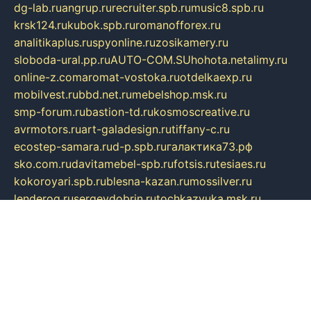
dg-lab.ru
angrup.ru
recruiter.spb.ru
music8.spb.ru
krsk124.ru
kubok.spb.ru
romanofforex.ru
analitikaplus.ru
spyonline.ru
zosikamery.ru
sloboda-ural.pp.ru
AUTO-COM.SU
hohota.net
alimy.ru
online-z.com
aromat-vostoka.ru
otdelkaexp.ru
mobilvest.ru
bbd.net.ru
mebelshop.msk.ru
smp-forum.ru
bastion-td.ru
kosmoscreative.ru
avrmotors.ru
art-galadesign.ru
tiffany-c.ru
ecostep-samara.ru
d-p.spb.ru
галактика73.рф
sko.com.ru
davitamebel-spb.ru
fotsis.ru
tesiaes.ru
kokoroyari.spb.ru
blesna-kazan.ru
mossilver.ru
lenderoq.ru
sergeydobrin.ru
tochkazvuka.msk.ru
people-of-art.ru
bezzubova.ru
clubtibet.ru
orior-aks.ru
dynamoauto.ru
szk-favorit.ru
carlines.ru
flatnsk.ru
kingbolenskaner.ru
alex-motor.ru
astroline.net.ru
act1.spb.ru
polyglot.com.ru
gidlipetsk.ru
ooo-driada.ru
detsad125.ru
mir-zdoroviya.ru
bruslanovo.ru
siterem.ru
council.spb.ru
лодкипатриот.рф
kafekolizey.ru