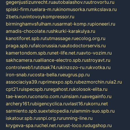
gegenjustizunrecht.ru
autobalashov.ru
utrovortu.ru
spiski-firm.ru
elara-m.ru
kinomusorka.ru
mkcslava.ru
2bets.ru
vintovoykompressor.ru
birminghamvsfulham.ru
sarmat-komp.ru
pioneeri.ru
amadis-chocolate.ru
shkurki-karakulya.ru
kanotiforet.spb.ru
tutmassage.ru
ecolog.org.ru
praga.spb.ru
falcorussia.ru
autodoctorservis.ru
kamertondom.spb.ru
net-life.net.ru
avto-vozim.ru
sakhcamera.ru
alliance-electro.spb.ru
stroyavt.ru
controlweb1.ru
tdsak74.ru
kinzozo-ru.ru
kvotka.ru
iron-snab.ru
costa-bella.ru
eugrus.pp.ru
associaciya39.ru
primexpo.spb.ru
bezmorchin.ru
ia2.ru
cpt21.ru
ispecspb.ru
regahost.ru
kolosok-elita.ru
tae-kwon.ru
consrio.com.ru
insiam.ru
avegainfo.ru
archery161.ru
bigencyclica.ru
vlast16.ru
korru.net
sarmiento.spb.su
extelopedia.ru
lammin-suo.spb.ru
iskatour.spb.ru
snpi.org.ru
running-line.ru
krygeva-spa.ru
chel.net.ru
rust-loco.ru
dugshop.ru