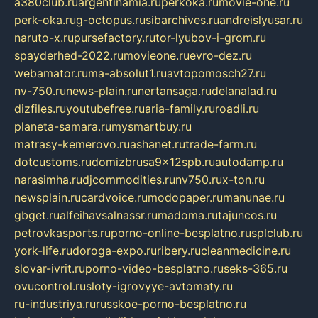
a380club.ru
argentinamia.ru
perkoka.ru
movie-one.ru
perk-oka.ru
g-octopus.ru
sibarchives.ru
andreislyusar.ru
naruto-x.ru
pursefactory.ru
tor-lyubov-i-grom.ru
spayderhed-2022.ru
movieone.ru
evro-dez.ru
webamator.ru
ma-absolut1.ru
avtopomosch27.ru
nv-750.ru
news-plain.ru
nertansaga.ru
delanalad.ru
dizfiles.ru
youtubefree.ru
aria-family.ru
roadli.ru
planeta-samara.ru
mysmartbuy.ru
matrasy-kemerovo.ru
ashanet.ru
trade-farm.ru
dotcustoms.ru
domizbrusa9x12spb.ru
autodamp.ru
narasimha.ru
djcommodities.ru
nv750.ru
x-ton.ru
newsplain.ru
cardvoice.ru
modopaper.ru
manunae.ru
gbget.ru
alfeihavsalnassr.ru
madoma.ru
tajuncos.ru
petrovkasports.ru
porno-online-besplatno.ru
splclub.ru
york-life.ru
doroga-expo.ru
ribery.ru
cleanmedicine.ru
slovar-ivrit.ru
porno-video-besplatno.ru
seks-365.ru
ovucontrol.ru
sloty-igrovyye-avtomaty.ru
ru-industriya.ru
russkoe-porno-besplatno.ru