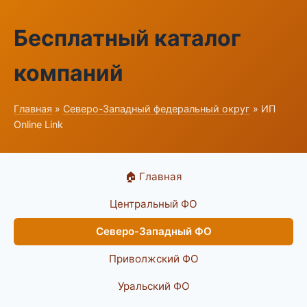
Бесплатный каталог
компаний
Главная
»
Северо-Западный федеральный округ
» ИП
Online Link
🏠 Главная
Центральный ФО
Северо-Западный ФО
Приволжский ФО
Уральский ФО