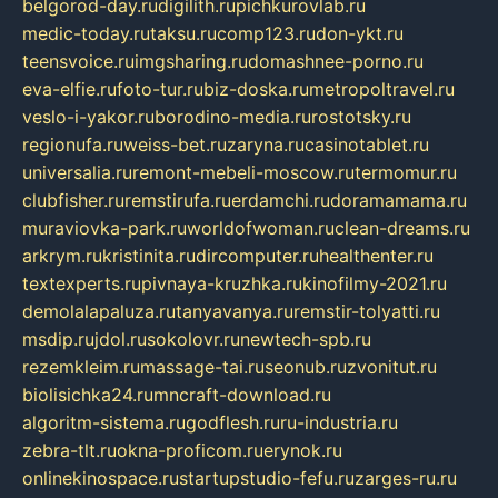
belgorod-day.ru
digilith.ru
pichkurovlab.ru
medic-today.ru
taksu.ru
comp123.ru
don-ykt.ru
teensvoice.ru
imgsharing.ru
domashnee-porno.ru
eva-elfie.ru
foto-tur.ru
biz-doska.ru
metropoltravel.ru
veslo-i-yakor.ru
borodino-media.ru
rostotsky.ru
regionufa.ru
weiss-bet.ru
zaryna.ru
casinotablet.ru
universalia.ru
remont-mebeli-moscow.ru
termomur.ru
clubfisher.ru
remstirufa.ru
erdamchi.ru
doramamama.ru
muraviovka-park.ru
worldofwoman.ru
clean-dreams.ru
arkrym.ru
kristinita.ru
dircomputer.ru
healthenter.ru
textexperts.ru
pivnaya-kruzhka.ru
kinofilmy-2021.ru
demolalapaluza.ru
tanyavanya.ru
remstir-tolyatti.ru
msdip.ru
jdol.ru
sokolovr.ru
newtech-spb.ru
rezemkleim.ru
massage-tai.ru
seonub.ru
zvonitut.ru
biolisichka24.ru
mncraft-download.ru
algoritm-sistema.ru
godflesh.ru
ru-industria.ru
zebra-tlt.ru
okna-proficom.ru
erynok.ru
onlinekinospace.ru
startupstudio-fefu.ru
zarges-ru.ru