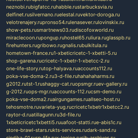
neznobi.ru
bigfatcc.ru
habble.ru
starbucksvia.ru
delfinet.ru
silvernano.ru
elestal.ru
vektor-doroga.ru
velotrenajery.ru
pronso54.ru
lenasever.ru
lovinskix.ru
show-pets.ru
smartnews03.ru
discofoxworld.ru
miraclecoon.ru
pongup.ru
hostel65.ru
liura.ru
glasspb.ru
firehunters.ru
gribowo.ru
gnalis.ru
bulkitula.ru
hometown-france.ru
1-xbeticricetc-1-xbetti-5.ru
shop-garena.ru
cricetc-1-xbetr-1-xbetcc-2.ru
one-life-story.ru
top-halyava.ru
accounts112.ru
poka-vse-doma-2.ru
3-d-file.ru
hahahaharms.ru
g2012.ru
tst-1.ru
shaggy-cat.ru
opsmgr.ru
ev-gallery.ru
g-2012.ru
ops-mgr.ru
accounts-112.ru
csm-demo.ru
poka-vse-doma2.ru
airgungames.ru
allseo-host.ru
tehosmotre.ru
varieta-yug.ru
cricetc1xbetr1xbetcc2.ru
raytor-d.ru
atillagunn.ru
3d-file.ru
1xbeticricetc1xbetti5.ru
uafoot-statti.ru
e-abis1c.ru
store-brawl-stars.ru
kts-services.ru
dark-sand.ru
sindika-01.ru
sp-life.ru
x-legion.ru
sib-archives.ru