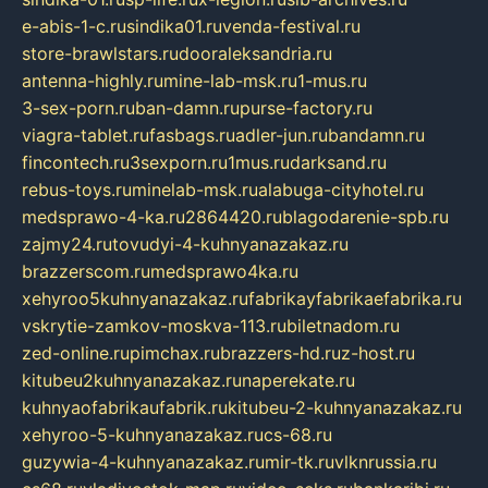
e-abis-1-c.ru
sindika01.ru
venda-festival.ru
store-brawlstars.ru
dooraleksandria.ru
antenna-highly.ru
mine-lab-msk.ru
1-mus.ru
3-sex-porn.ru
ban-damn.ru
purse-factory.ru
viagra-tablet.ru
fasbags.ru
adler-jun.ru
bandamn.ru
fincontech.ru
3sexporn.ru
1mus.ru
darksand.ru
rebus-toys.ru
minelab-msk.ru
alabuga-cityhotel.ru
medsprawo-4-ka.ru
2864420.ru
blagodarenie-spb.ru
zajmy24.ru
tovudyi-4-kuhnyanazakaz.ru
brazzerscom.ru
medsprawo4ka.ru
xehyroo5kuhnyanazakaz.ru
fabrikayfabrikaefabrika.ru
vskrytie-zamkov-moskva-113.ru
biletnadom.ru
zed-online.ru
pimchax.ru
brazzers-hd.ru
z-host.ru
kitubeu2kuhnyanazakaz.ru
naperekate.ru
kuhnyaofabrikaufabrik.ru
kitubeu-2-kuhnyanazakaz.ru
xehyroo-5-kuhnyanazakaz.ru
cs-68.ru
guzywia-4-kuhnyanazakaz.ru
mir-tk.ru
vlknrussia.ru