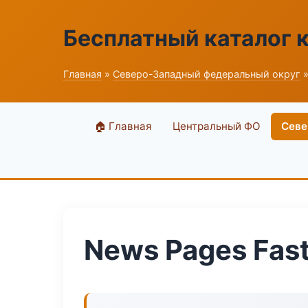
Бесплатный каталог 
Главная
»
Северо-Западный федеральный округ
»
🏠 Главная
Центральный ФО
Севе
News Pages Fas