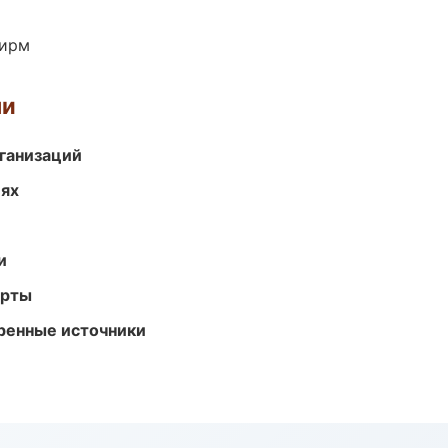
фирм
ми
ганизаций
иях
и
арты
еренные источники