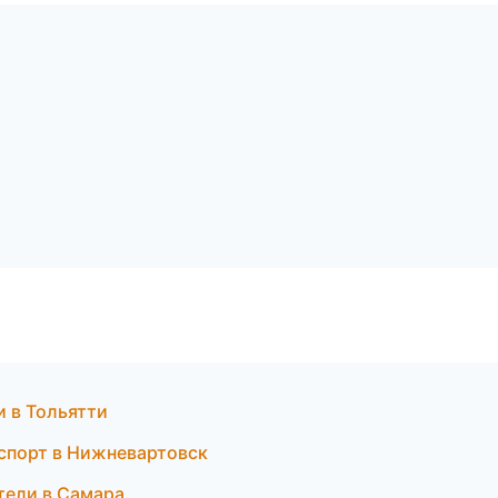
и в Тольятти
нспорт в Нижневартовск
ители в Самара