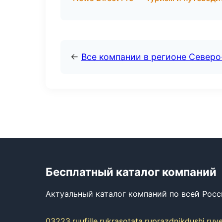
←
Все компании в регионе Север
Бесплатный каталог компаний
Актуальный каталог компаний по всей Рос
03223.ru
ufille.ru
krasotata.ru
prazdnikdushi.ru
v