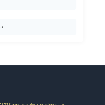
→
03223.ru
web-explore.ru
rastenuya.ru