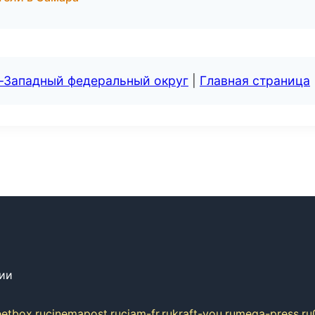
о-Западный федеральный округ
|
Главная страница
сии
eetbox.ru
cinemapost.ru
ciam-fr.ru
kraft-you.ru
mega-press.ru