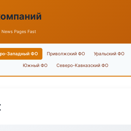
компаний
 News Pages Fast
ро-Западный ФО
Приволжский ФО
Уральский ФО
Южный ФО
Северо-Кавказский ФО
t