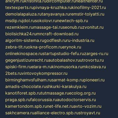
arkrym.ru
kristinita.ru
dircomputer.ru
healthenter.ru
textexperts.ru
pivnaya-kruzhka.ru
kinofilmy-2021.ru
demolalapaluza.ru
tanyavanya.ru
remstir-tolyatti.ru
msdip.ru
jdol.ru
sokolovr.ru
newtech-spb.ru
rezemkleim.ru
massage-tai.ru
seonub.ru
zvonitut.ru
biolisichka24.ru
mncraft-download.ru
algoritm-sistema.ru
godflesh.ru
ru-industria.ru
zebra-tlt.ru
okna-proficom.ru
erynok.ru
onlinekinospace.ru
startupstudio-fefu.ru
zarges-ru.ru
gegenjustizunrecht.ru
autobalashov.ru
utrovortu.ru
spiski-firm.ru
elara-m.ru
kinomusorka.ru
mkcslava.ru
2bets.ru
vintovoykompressor.ru
birminghamvsfulham.ru
sarmat-komp.ru
pioneeri.ru
amadis-chocolate.ru
shkurki-karakulya.ru
kanotiforet.spb.ru
tutmassage.ru
ecolog.org.ru
praga.spb.ru
falcorussia.ru
autodoctorservis.ru
kamertondom.spb.ru
net-life.net.ru
avto-vozim.ru
sakhcamera.ru
alliance-electro.spb.ru
stroyavt.ru