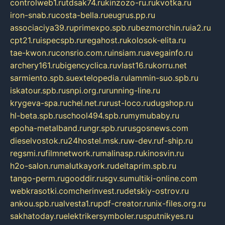
controlweb1.ru
tdsak74.ru
kinzozo-ru.ru
kvotka.ru
iron-snab.ru
costa-bella.ru
eugrus.pp.ru
associaciya39.ru
primexpo.spb.ru
bezmorchin.ru
ia2.ru
cpt21.ru
ispecspb.ru
regahost.ru
kolosok-elita.ru
tae-kwon.ru
consrio.com.ru
insiam.ru
avegainfo.ru
archery161.ru
bigencyclica.ru
vlast16.ru
korru.net
sarmiento.spb.su
extelopedia.ru
lammin-suo.spb.ru
iskatour.spb.ru
snpi.org.ru
running-line.ru
krygeva-spa.ru
chel.net.ru
rust-loco.ru
dugshop.ru
hl-beta.spb.ru
school494.spb.ru
mymubaby.ru
epoha-metalband.ru
ngr.spb.ru
rusgosnews.com
dieselvostok.ru
24hostel.msk.ru
w-dev.ru
f-ship.ru
regsmi.ru
filmnetwork.ru
malinasp.ru
kinosvin.ru
h2o-salon.ru
malutkayork.ru
deltaprim.spb.ru
tango-perm.ru
gooddir.ru
sgv.su
multiki-online.com
webkrasotki.com
cherinvest.ru
detskiy-ostrov.ru
ankou.spb.ru
alvesta1.ru
pdf-creator.ru
nix-files.org.ru
sakhatoday.ru
elektrikersymboler.ru
sputnikyes.ru