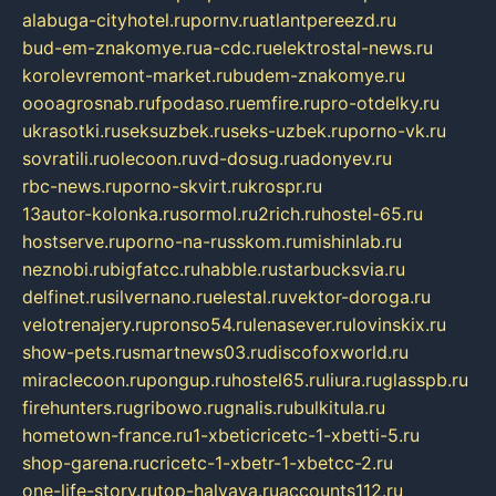
alabuga-cityhotel.ru
pornv.ru
atlantpereezd.ru
bud-em-znakomye.ru
a-cdc.ru
elektrostal-news.ru
korolevremont-market.ru
budem-znakomye.ru
oooagrosnab.ru
fpodaso.ru
emfire.ru
pro-otdelky.ru
ukrasotki.ru
seksuzbek.ru
seks-uzbek.ru
porno-vk.ru
sovratili.ru
olecoon.ru
vd-dosug.ru
adonyev.ru
rbc-news.ru
porno-skvirt.ru
krospr.ru
13autor-kolonka.ru
sormol.ru
2rich.ru
hostel-65.ru
hostserve.ru
porno-na-russkom.ru
mishinlab.ru
neznobi.ru
bigfatcc.ru
habble.ru
starbucksvia.ru
delfinet.ru
silvernano.ru
elestal.ru
vektor-doroga.ru
velotrenajery.ru
pronso54.ru
lenasever.ru
lovinskix.ru
show-pets.ru
smartnews03.ru
discofoxworld.ru
miraclecoon.ru
pongup.ru
hostel65.ru
liura.ru
glasspb.ru
firehunters.ru
gribowo.ru
gnalis.ru
bulkitula.ru
hometown-france.ru
1-xbeticricetc-1-xbetti-5.ru
shop-garena.ru
cricetc-1-xbetr-1-xbetcc-2.ru
one-life-story.ru
top-halyava.ru
accounts112.ru