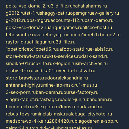
poka-vse-doma-2.ru
3-d-file.ru
hahahaharms.ru
g2012.ru
tst-1.ru
shaggy-cat.ru
opsmgr.ru
ev-gallery.ru
g-2012.ru
ops-mgr.ru
accounts-112.ru
csm-demo.ru
poka-vse-doma2.ru
airgungames.ru
allseo-host.ru
tehosmotre.ru
varieta-yug.ru
cricetc1xbetr1xbetcc2.ru
raytor-d.ru
atillagunn.ru
3d-file.ru
1xbeticricetc1xbetti5.ru
uafoot-statti.ru
e-abis1c.ru
store-brawl-stars.ru
kts-services.ru
dark-sand.ru
sindika-01.ru
sp-life.ru
x-legion.ru
sib-archives.ru
e-abis-1-c.ru
sindika01.ru
venda-festival.ru
store-brawlstars.ru
dooraleksandria.ru
antenna-highly.ru
mine-lab-msk.ru
1-mus.ru
3-sex-porn.ru
ban-damn.ru
purse-factory.ru
viagra-tablet.ru
fasbags.ru
adler-jun.ru
bandamn.ru
fincontech.ru
3sexporn.ru
1mus.ru
darksand.ru
rebus-toys.ru
minelab-msk.ru
alabuga-cityhotel.ru
medsprawo-4-ka.ru
2864420.ru
blagodarenie-spb.ru
zajmy24.ru
tovudyi-4-kuhnyanazakaz.ru