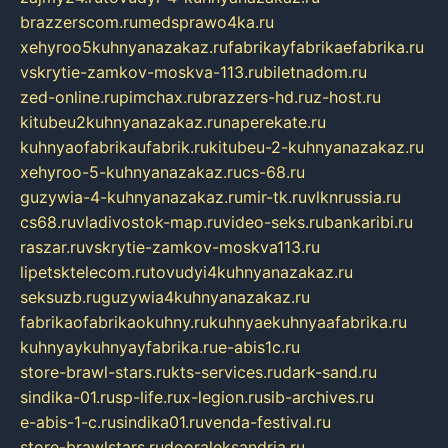
brazzerscom.ru
medsprawo4ka.ru
xehyroo5kuhnyanazakaz.ru
fabrikayfabrikaefabrika.ru
vskrytie-zamkov-moskva-113.ru
biletnadom.ru
zed-online.ru
pimchax.ru
brazzers-hd.ru
z-host.ru
kitubeu2kuhnyanazakaz.ru
naperekate.ru
kuhnyaofabrikaufabrik.ru
kitubeu-2-kuhnyanazakaz.ru
xehyroo-5-kuhnyanazakaz.ru
cs-68.ru
guzywia-4-kuhnyanazakaz.ru
mir-tk.ru
vlknrussia.ru
cs68.ru
vladivostok-map.ru
video-seks.ru
bankaribi.ru
raszar.ru
vskrytie-zamkov-moskva113.ru
lipetsktelecom.ru
tovudyi4kuhnyanazakaz.ru
seksuzb.ru
guzywia4kuhnyanazakaz.ru
fabrikaofabrikaokuhny.ru
kuhnyaekuhnyaafabrika.ru
kuhnyaykuhnyayfabrika.ru
e-abis1c.ru
store-brawl-stars.ru
kts-services.ru
dark-sand.ru
sindika-01.ru
sp-life.ru
x-legion.ru
sib-archives.ru
e-abis-1-c.ru
sindika01.ru
venda-festival.ru
store-brawlstars.ru
dooraleksandria.ru