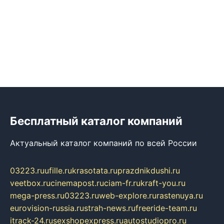
Бесплатный каталог компаний
Актуальный каталог компаний по всей России
03223.ru
ufille.ru
krasotata.ru
prazdnikdushi.ru
veetbox.ru
cinemapost.ru
ciam-fr.ru
kraft-you.ru
mega-press.ru
03223.ru
web-explore.ru
rastenuya.ru
eurovision-russia.ru
strah-news.ru
freeride-team.ru
itrack-24.ru
sexshopexpress.ru
autostudiopro.ru