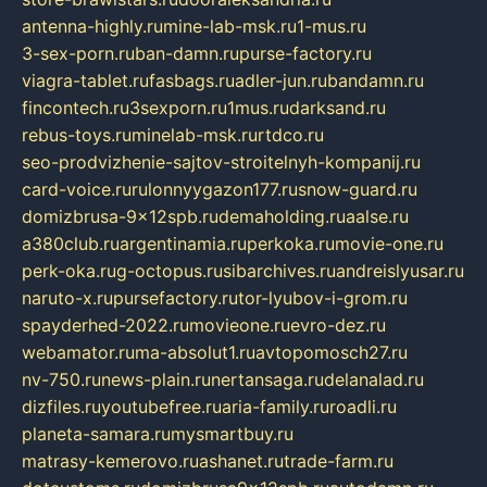
antenna-highly.ru
mine-lab-msk.ru
1-mus.ru
3-sex-porn.ru
ban-damn.ru
purse-factory.ru
viagra-tablet.ru
fasbags.ru
adler-jun.ru
bandamn.ru
fincontech.ru
3sexporn.ru
1mus.ru
darksand.ru
rebus-toys.ru
minelab-msk.ru
rtdco.ru
seo-prodvizhenie-sajtov-stroitelnyh-kompanij.ru
card-voice.ru
rulonnyygazon177.ru
snow-guard.ru
domizbrusa-9x12spb.ru
demaholding.ru
aalse.ru
a380club.ru
argentinamia.ru
perkoka.ru
movie-one.ru
perk-oka.ru
g-octopus.ru
sibarchives.ru
andreislyusar.ru
naruto-x.ru
pursefactory.ru
tor-lyubov-i-grom.ru
spayderhed-2022.ru
movieone.ru
evro-dez.ru
webamator.ru
ma-absolut1.ru
avtopomosch27.ru
nv-750.ru
news-plain.ru
nertansaga.ru
delanalad.ru
dizfiles.ru
youtubefree.ru
aria-family.ru
roadli.ru
planeta-samara.ru
mysmartbuy.ru
matrasy-kemerovo.ru
ashanet.ru
trade-farm.ru