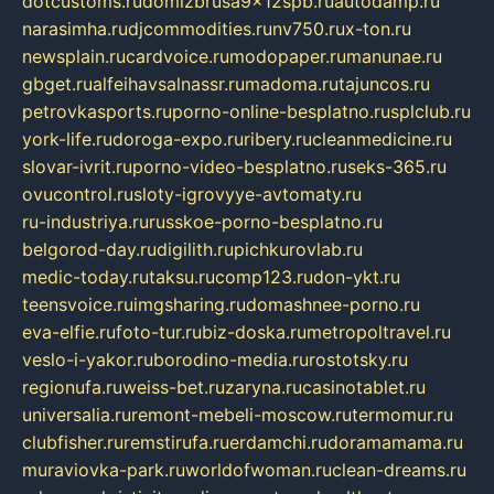
dotcustoms.ru
domizbrusa9x12spb.ru
autodamp.ru
narasimha.ru
djcommodities.ru
nv750.ru
x-ton.ru
newsplain.ru
cardvoice.ru
modopaper.ru
manunae.ru
gbget.ru
alfeihavsalnassr.ru
madoma.ru
tajuncos.ru
petrovkasports.ru
porno-online-besplatno.ru
splclub.ru
york-life.ru
doroga-expo.ru
ribery.ru
cleanmedicine.ru
slovar-ivrit.ru
porno-video-besplatno.ru
seks-365.ru
ovucontrol.ru
sloty-igrovyye-avtomaty.ru
ru-industriya.ru
russkoe-porno-besplatno.ru
belgorod-day.ru
digilith.ru
pichkurovlab.ru
medic-today.ru
taksu.ru
comp123.ru
don-ykt.ru
teensvoice.ru
imgsharing.ru
domashnee-porno.ru
eva-elfie.ru
foto-tur.ru
biz-doska.ru
metropoltravel.ru
veslo-i-yakor.ru
borodino-media.ru
rostotsky.ru
regionufa.ru
weiss-bet.ru
zaryna.ru
casinotablet.ru
universalia.ru
remont-mebeli-moscow.ru
termomur.ru
clubfisher.ru
remstirufa.ru
erdamchi.ru
doramamama.ru
muraviovka-park.ru
worldofwoman.ru
clean-dreams.ru