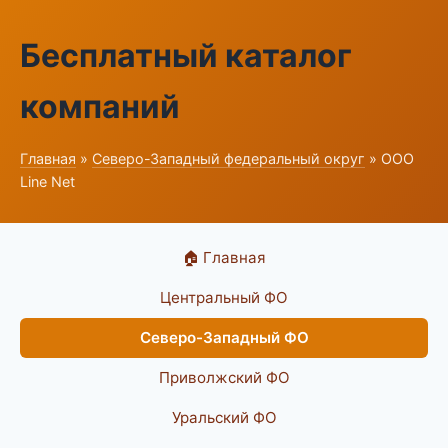
Бесплатный каталог
компаний
Главная
»
Северо-Западный федеральный округ
» ООО
Line Net
🏠 Главная
Центральный ФО
Северо-Западный ФО
Приволжский ФО
Уральский ФО