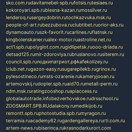
sko.com.ru
davitamebel-spb.ru
fotsis.ru
tesiaes.ru
kokoroyari.spb.ru
blesna-kazan.ru
mossilver.ru
lenderoq.ru
sergeydobrin.ru
tochkazvuka.msk.ru
people-of-art.ru
bezzubova.ru
clubtibet.ru
orior-aks.ru
dynamoauto.ru
szk-favorit.ru
carlines.ru
flatnsk.ru
kingbolenskaner.ru
alex-motor.ru
astroline.net.ru
act1.spb.ru
polyglot.com.ru
gidlipetsk.ru
ooo-driada.ru
detsad125.ru
mir-zdoroviya.ru
bruslanovo.ru
siterem.ru
council.spb.ru
лодкипатриот.рф
kafekolizey.ru
iclub.net.ru
gazon-easy.ru
sugarepilekb.ru
grinox.ru
pylesostineco.ru
msts-ozarenie.ru
kameryjooan.ru
artemovskij.ru
dopler.spb.ru
aid70.ru
metall-perm.ru
ndm.msk.ru
ratingzooshop.ru
apiaccess.ru
globalautotrade.info
bezverhovskoe.ru
drsschool.ru
ZOOSMART.SPB.RU
dalakony.ru
medikijob.ru
remontt.spb.ru
photostudia.spb.ru
myragon.ru
terramia.ru
academy62.ru
gardengallereya.ru
rti.com.ru
artem-news.ru
biserinca.ru
krasnodarkurort.com