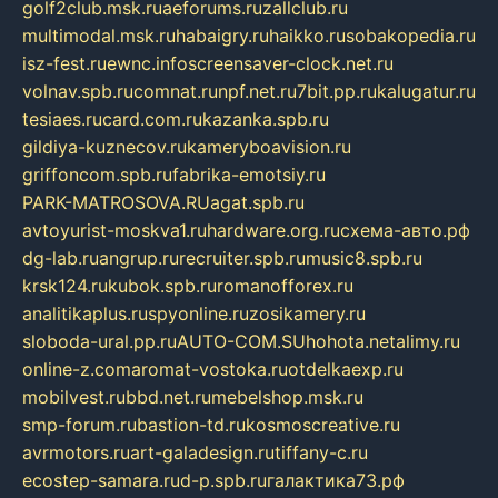
golf2club.msk.ru
aeforums.ru
zallclub.ru
multimodal.msk.ru
habaigry.ru
haikko.ru
sobakopedia.ru
isz-fest.ru
ewnc.info
screensaver-clock.net.ru
volnav.spb.ru
comnat.ru
npf.net.ru
7bit.pp.ru
kalugatur.ru
tesiaes.ru
card.com.ru
kazanka.spb.ru
gildiya-kuznecov.ru
kameryboavision.ru
griffoncom.spb.ru
fabrika-emotsiy.ru
PARK-MATROSOVA.RU
agat.spb.ru
avtoyurist-moskva1.ru
hardware.org.ru
схема-авто.рф
dg-lab.ru
angrup.ru
recruiter.spb.ru
music8.spb.ru
krsk124.ru
kubok.spb.ru
romanofforex.ru
analitikaplus.ru
spyonline.ru
zosikamery.ru
sloboda-ural.pp.ru
AUTO-COM.SU
hohota.net
alimy.ru
online-z.com
aromat-vostoka.ru
otdelkaexp.ru
mobilvest.ru
bbd.net.ru
mebelshop.msk.ru
smp-forum.ru
bastion-td.ru
kosmoscreative.ru
avrmotors.ru
art-galadesign.ru
tiffany-c.ru
ecostep-samara.ru
d-p.spb.ru
галактика73.рф