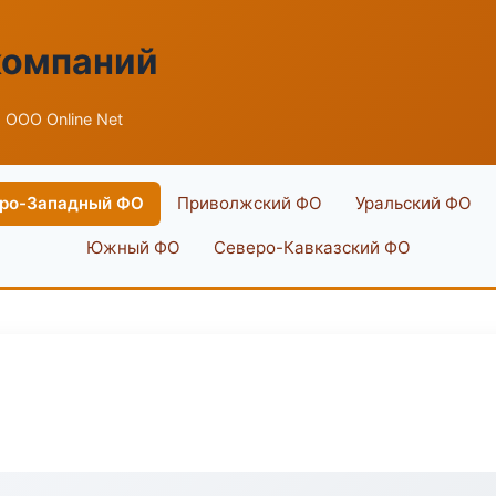
компаний
 ООО Online Net
ро-Западный ФО
Приволжский ФО
Уральский ФО
Южный ФО
Северо-Кавказский ФО