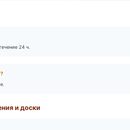
течение 24 ч.
е?
е.
ния и доски