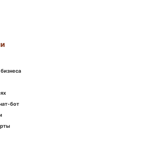
ми
 бизнеса
иях
чат-бот
и
арты