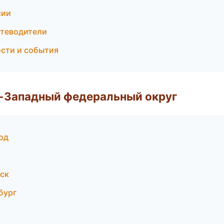
сии
утеводители
ости и события
о-Западный федеральный округ
од
дск
бург