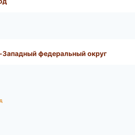
од
о-Западный федеральный округ
д