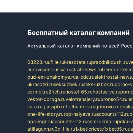
Бесплатный каталог компаний
Актуальный каталог компаний по всей Рос
03223.ru
ufille.ru
krasotata.ru
prazdnikdushi.ru
v
eurovision-russia.ru
strah-news.ru
freeride-team
bud-em-znakomye.ru
a-cdc.ru
elektrostal-news.
ukrasotki.ru
seksuzbek.ru
seks-uzbek.ru
porno-v
sormol.ru
2rich.ru
hostel-65.ru
hostserve.ru
porno
vektor-doroga.ru
velotrenajery.ru
pronso54.ru
le
liura.ru
glasspb.ru
firehunters.ru
gribowo.ru
gnalis
one-life-story.ru
top-halyava.ru
accounts112.ru
p
ops-mgr.ru
accounts-112.ru
csm-demo.ru
poka-v
atillagunn.ru
3d-file.ru
1xbeticricetc1xbetti5.ru
ua