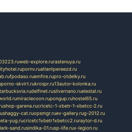
03223.ru
web-explore.ru
rastenuya.ru
tyhotel.ru
pornv.ru
atlantpereezd.ru
b.ru
fpodaso.ru
emfire.ru
pro-otdelky.ru
u
porno-skvirt.ru
krospr.ru
13autor-kolonka.ru
tarbucksvia.ru
delfinet.ru
silvernano.ru
elestal.ru
world.ru
miraclecoon.ru
pongup.ru
hostel65.ru
ru
shop-garena.ru
cricetc-1-xbetr-1-xbetcc-2.ru
ru
shaggy-cat.ru
opsmgr.ru
ev-gallery.ru
g-2012.ru
ieta-yug.ru
cricetc1xbetr1xbetcc2.ru
raytor-d.ru
dark-sand.ru
sindika-01.ru
sp-life.ru
x-legion.ru