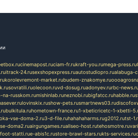
сии
eetbox.ru
cinemapost.ru
ciam-fr.ru
kraft-you.ru
mega-press.ru
.ru
itrack-24.ru
sexshopexpress.ru
autostudiopro.ru
alabuga-ci
ru
korolevremont-market.ru
budem-znakomye.ru
oooagrosna
k.ru
sovratili.ru
olecoon.ru
vd-dosug.ru
adonyev.ru
rbc-news.r
-na-russkom.ru
mishinlab.ru
neznobi.ru
bigfatcc.ru
habble.ru
s
nasever.ru
lovinskix.ru
show-pets.ru
smartnews03.ru
discofox
.ru
bulkitula.ru
hometown-france.ru
1-xbeticricetc-1-xbetti-5.
oka-vse-doma-2.ru
3-d-file.ru
hahahaharms.ru
g2012.ru
tst-1.
se-doma2.ru
airgungames.ru
allseo-host.ru
tehosmotre.ru
var
foot-statti.ru
e-abis1c.ru
store-brawl-stars.ru
kts-services.ru