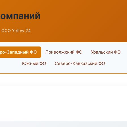
компаний
 ООО Yellow 24
ро-Западный ФО
Приволжский ФО
Уральский ФО
Южный ФО
Северо-Кавказский ФО