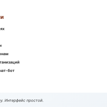
ми
иях
и
онам
ганизаций
чат-бот
у. Интерфейс простой.