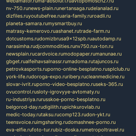
webamator.ru
ma-absolut1.ru
avtopomosch27.ru
nv-750.ru
news-plain.ru
nertansaga.ru
delanalad.ru
dizfiles.ru
youtubefree.ru
aria-family.ru
roadli.ru
planeta-samara.ru
mysmartbuy.ru
matrasy-kemerovo.ru
ashanet.ru
trade-farm.ru
dotcustoms.ru
domizbrusa9x12spb.ru
autodamp.ru
narasimha.ru
djcommodities.ru
nv750.ru
x-ton.ru
newsplain.ru
cardvoice.ru
modopaper.ru
manunae.ru
gbget.ru
alfeihavsalnassr.ru
madoma.ru
tajuncos.ru
petrovkasports.ru
porno-online-besplatno.ru
splclub.ru
york-life.ru
doroga-expo.ru
ribery.ru
cleanmedicine.ru
slovar-ivrit.ru
porno-video-besplatno.ru
seks-365.ru
ovucontrol.ru
sloty-igrovyye-avtomaty.ru
ru-industriya.ru
russkoe-porno-besplatno.ru
belgorod-day.ru
digilith.ru
pichkurovlab.ru
medic-today.ru
taksu.ru
comp123.ru
don-ykt.ru
teensvoice.ru
imgsharing.ru
domashnee-porno.ru
eva-elfie.ru
foto-tur.ru
biz-doska.ru
metropoltravel.ru