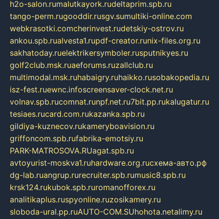
h2o-salon.ru
malutkayork.ru
deltaprim.spb.ru
tango-perm.ru
gooddir.ru
sgv.su
multiki-online.com
webkrasotki.com
cherinvest.ru
detskiy-ostrov.ru
ankou.spb.ru
alvesta1.ru
pdf-creator.ru
nix-files.org.ru
sakhatoday.ru
elektrikersymboler.ru
sputnikyes.ru
golf2club.msk.ru
aeforums.ru
zallclub.ru
multimodal.msk.ru
habaigry.ru
haikko.ru
sobakopedia.ru
isz-fest.ru
ewnc.info
screensaver-clock.net.ru
volnav.spb.ru
comnat.ru
npf.net.ru
7bit.pp.ru
kalugatur.ru
tesiaes.ru
card.com.ru
kazanka.spb.ru
gildiya-kuznecov.ru
kameryboavision.ru
griffoncom.spb.ru
fabrika-emotsiy.ru
PARK-MATROSOVA.RU
agat.spb.ru
avtoyurist-moskva1.ru
hardware.org.ru
схема-авто.рф
dg-lab.ru
angrup.ru
recruiter.spb.ru
music8.spb.ru
krsk124.ru
kubok.spb.ru
romanofforex.ru
analitikaplus.ru
spyonline.ru
zosikamery.ru
sloboda-ural.pp.ru
AUTO-COM.SU
hohota.net
alimy.ru