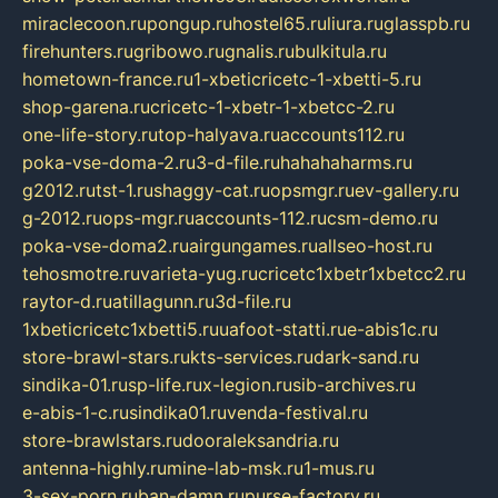
miraclecoon.ru
pongup.ru
hostel65.ru
liura.ru
glasspb.ru
firehunters.ru
gribowo.ru
gnalis.ru
bulkitula.ru
hometown-france.ru
1-xbeticricetc-1-xbetti-5.ru
shop-garena.ru
cricetc-1-xbetr-1-xbetcc-2.ru
one-life-story.ru
top-halyava.ru
accounts112.ru
poka-vse-doma-2.ru
3-d-file.ru
hahahaharms.ru
g2012.ru
tst-1.ru
shaggy-cat.ru
opsmgr.ru
ev-gallery.ru
g-2012.ru
ops-mgr.ru
accounts-112.ru
csm-demo.ru
poka-vse-doma2.ru
airgungames.ru
allseo-host.ru
tehosmotre.ru
varieta-yug.ru
cricetc1xbetr1xbetcc2.ru
raytor-d.ru
atillagunn.ru
3d-file.ru
1xbeticricetc1xbetti5.ru
uafoot-statti.ru
e-abis1c.ru
store-brawl-stars.ru
kts-services.ru
dark-sand.ru
sindika-01.ru
sp-life.ru
x-legion.ru
sib-archives.ru
e-abis-1-c.ru
sindika01.ru
venda-festival.ru
store-brawlstars.ru
dooraleksandria.ru
antenna-highly.ru
mine-lab-msk.ru
1-mus.ru
3-sex-porn.ru
ban-damn.ru
purse-factory.ru