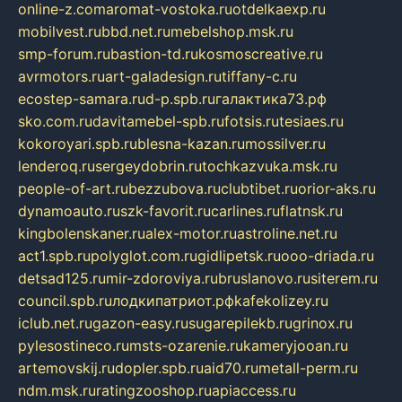
online-z.com
aromat-vostoka.ru
otdelkaexp.ru
mobilvest.ru
bbd.net.ru
mebelshop.msk.ru
smp-forum.ru
bastion-td.ru
kosmoscreative.ru
avrmotors.ru
art-galadesign.ru
tiffany-c.ru
ecostep-samara.ru
d-p.spb.ru
галактика73.рф
sko.com.ru
davitamebel-spb.ru
fotsis.ru
tesiaes.ru
kokoroyari.spb.ru
blesna-kazan.ru
mossilver.ru
lenderoq.ru
sergeydobrin.ru
tochkazvuka.msk.ru
people-of-art.ru
bezzubova.ru
clubtibet.ru
orior-aks.ru
dynamoauto.ru
szk-favorit.ru
carlines.ru
flatnsk.ru
kingbolenskaner.ru
alex-motor.ru
astroline.net.ru
act1.spb.ru
polyglot.com.ru
gidlipetsk.ru
ooo-driada.ru
detsad125.ru
mir-zdoroviya.ru
bruslanovo.ru
siterem.ru
council.spb.ru
лодкипатриот.рф
kafekolizey.ru
iclub.net.ru
gazon-easy.ru
sugarepilekb.ru
grinox.ru
pylesostineco.ru
msts-ozarenie.ru
kameryjooan.ru
artemovskij.ru
dopler.spb.ru
aid70.ru
metall-perm.ru
ndm.msk.ru
ratingzooshop.ru
apiaccess.ru