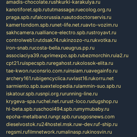
amadis-chocolate.ru
shkurki-karakulya.ru
kanotiforet.spb.ru
tutmassage.ru
ecolog.org.ru
praga.spb.ru
falcorussia.ru
autodoctorservis.ru
kamertondom.spb.ru
net-life.net.ru
avto-vozim.ru
sakhcamera.ru
alliance-electro.spb.ru
stroyavt.ru
controlweb1.ru
tdsak74.ru
kinzozo-ru.ru
kvotka.ru
iron-snab.ru
costa-bella.ru
eugrus.pp.ru
associaciya39.ru
primexpo.spb.ru
bezmorchin.ru
ia2.ru
cpt21.ru
ispecspb.ru
regahost.ru
kolosok-elita.ru
tae-kwon.ru
consrio.com.ru
insiam.ru
avegainfo.ru
archery161.ru
bigencyclica.ru
vlast16.ru
korru.net
sarmiento.spb.su
extelopedia.ru
lammin-suo.spb.ru
iskatour.spb.ru
snpi.org.ru
running-line.ru
krygeva-spa.ru
chel.net.ru
rust-loco.ru
dugshop.ru
hl-beta.spb.ru
school494.spb.ru
mymubaby.ru
epoha-metalband.ru
ngr.spb.ru
rusgosnews.com
dieselvostok.ru
24hostel.msk.ru
w-dev.ru
f-ship.ru
regsmi.ru
filmnetwork.ru
malinasp.ru
kinosvin.ru