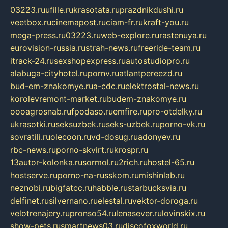
03223.ru
ufille.ru
krasotata.ru
prazdnikdushi.ru
veetbox.ru
cinemapost.ru
ciam-fr.ru
kraft-you.ru
mega-press.ru
03223.ru
web-explore.ru
rastenuya.ru
eurovision-russia.ru
strah-news.ru
freeride-team.ru
itrack-24.ru
sexshopexpress.ru
autostudiopro.ru
alabuga-cityhotel.ru
pornv.ru
atlantpereezd.ru
bud-em-znakomye.ru
a-cdc.ru
elektrostal-news.ru
korolevremont-market.ru
budem-znakomye.ru
oooagrosnab.ru
fpodaso.ru
emfire.ru
pro-otdelky.ru
ukrasotki.ru
seksuzbek.ru
seks-uzbek.ru
porno-vk.ru
sovratili.ru
olecoon.ru
vd-dosug.ru
adonyev.ru
rbc-news.ru
porno-skvirt.ru
krospr.ru
13autor-kolonka.ru
sormol.ru
2rich.ru
hostel-65.ru
hostserve.ru
porno-na-russkom.ru
mishinlab.ru
neznobi.ru
bigfatcc.ru
habble.ru
starbucksvia.ru
delfinet.ru
silvernano.ru
elestal.ru
vektor-doroga.ru
velotrenajery.ru
pronso54.ru
lenasever.ru
lovinskix.ru
show-pets.ru
smartnews03.ru
discofoxworld.ru