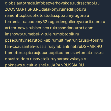
globalautotrade.info
bezverhovskoe.ru
drsschool.ru
ZOOSMART.SPB.RU
dalakony.ru
medikijob.ru
remontt.spb.ru
photostudia.spb.ru
myragon.ru
terramia.ru
academy62.ru
gardengallereya.ru
rti.com.ru
artem-news.ru
biserinca.ru
krasnodarkurort.com
imshowtv.ru
mebel-v-tule.ru
mobtopik.ru
pcsecurity.net.ru
tool-sib.ru
multimetrunit.ru
sp-tour.ru
fan-cs.ru
santeh-russia.ru
symbian9.net.ru
DSHAIR.RU
tmmotors.spb.ru
xjocuricopii.com
musavtomat.msk.ru
obustrojdom.ru
sovetcik.ru
ybaranovskaya.ru
ppknews.ru
cult-alshei.ru
JAPANRUSSIA.RU
proekciyamebel.ru
imper-finans.ru
rim.org.ru
glamourai.ru
brassminus.ru
zabor-pro.ru
ftn.pp.ru
dorogoe58.ru
laimengpacker.ru
kuzova-zapchasti.ru
sageerp.ru
taxodrom.ru
dsrazvitie.ru
hardcity.net.ru
ratinghomegames.ru
topservice25.ru
gubernyan.ru
gtglasslined.ru
ii4.ru
tssport.spb.ru
andorra24.com
blackwallstreet.ru
oboimos.ru
optim-doors.com.ru