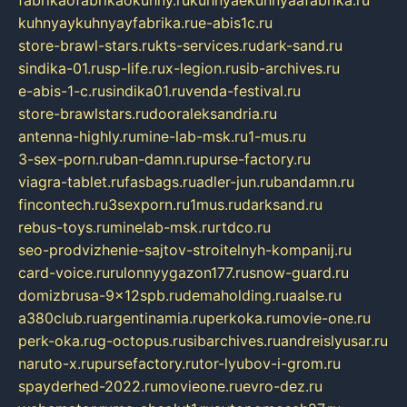
kuhnyaykuhnyayfabrika.ru
e-abis1c.ru
store-brawl-stars.ru
kts-services.ru
dark-sand.ru
sindika-01.ru
sp-life.ru
x-legion.ru
sib-archives.ru
e-abis-1-c.ru
sindika01.ru
venda-festival.ru
store-brawlstars.ru
dooraleksandria.ru
antenna-highly.ru
mine-lab-msk.ru
1-mus.ru
3-sex-porn.ru
ban-damn.ru
purse-factory.ru
viagra-tablet.ru
fasbags.ru
adler-jun.ru
bandamn.ru
fincontech.ru
3sexporn.ru
1mus.ru
darksand.ru
rebus-toys.ru
minelab-msk.ru
rtdco.ru
seo-prodvizhenie-sajtov-stroitelnyh-kompanij.ru
card-voice.ru
rulonnyygazon177.ru
snow-guard.ru
domizbrusa-9x12spb.ru
demaholding.ru
aalse.ru
a380club.ru
argentinamia.ru
perkoka.ru
movie-one.ru
perk-oka.ru
g-octopus.ru
sibarchives.ru
andreislyusar.ru
naruto-x.ru
pursefactory.ru
tor-lyubov-i-grom.ru
spayderhed-2022.ru
movieone.ru
evro-dez.ru