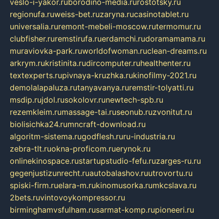
veslo-i-yakor.ru
borodino-media.ru
rostotsky.ru
regionufa.ru
weiss-bet.ru
zaryna.ru
casinotablet.ru
universalia.ru
remont-mebeli-moscow.ru
termomur.ru
clubfisher.ru
remstirufa.ru
erdamchi.ru
doramamama.ru
muraviovka-park.ru
worldofwoman.ru
clean-dreams.ru
arkrym.ru
kristinita.ru
dircomputer.ru
healthenter.ru
textexperts.ru
pivnaya-kruzhka.ru
kinofilmy-2021.ru
demolalapaluza.ru
tanyavanya.ru
remstir-tolyatti.ru
msdip.ru
jdol.ru
sokolovr.ru
newtech-spb.ru
rezemkleim.ru
massage-tai.ru
seonub.ru
zvonitut.ru
biolisichka24.ru
mncraft-download.ru
algoritm-sistema.ru
godflesh.ru
ru-industria.ru
zebra-tlt.ru
okna-proficom.ru
erynok.ru
onlinekinospace.ru
startupstudio-fefu.ru
zarges-ru.ru
gegenjustizunrecht.ru
autobalashov.ru
utrovortu.ru
spiski-firm.ru
elara-m.ru
kinomusorka.ru
mkcslava.ru
2bets.ru
vintovoykompressor.ru
birminghamvsfulham.ru
sarmat-komp.ru
pioneeri.ru