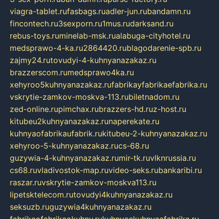
viagra-tablet.ru
fasbags.ru
adler-jun.ru
bandamn.ru
fincontech.ru
3sexporn.ru
1mus.ru
darksand.ru
rebus-toys.ru
minelab-msk.ru
alabuga-cityhotel.ru
medsprawo-4-ka.ru
2864420.ru
blagodarenie-spb.ru
zajmy24.ru
tovudyi-4-kuhnyanazakaz.ru
brazzerscom.ru
medsprawo4ka.ru
xehyroo5kuhnyanazakaz.ru
fabrikayfabrikaefabrika.ru
vskrytie-zamkov-moskva-113.ru
biletnadom.ru
zed-online.ru
pimchax.ru
brazzers-hd.ru
z-host.ru
kitubeu2kuhnyanazakaz.ru
naperekate.ru
kuhnyaofabrikaufabrik.ru
kitubeu-2-kuhnyanazakaz.ru
xehyroo-5-kuhnyanazakaz.ru
cs-68.ru
guzywia-4-kuhnyanazakaz.ru
mir-tk.ru
vlknrussia.ru
cs68.ru
vladivostok-map.ru
video-seks.ru
bankaribi.ru
raszar.ru
vskrytie-zamkov-moskva113.ru
lipetsktelecom.ru
tovudyi4kuhnyanazakaz.ru
seksuzb.ru
guzywia4kuhnyanazakaz.ru
fabrikaofabrikaokuhny.ru
kuhnyaekuhnyaafabrika.ru