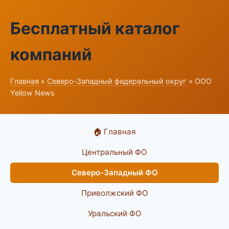
Бесплатный каталог
компаний
Главная
»
Северо-Западный федеральный округ
» ООО
Yellow News
🏠 Главная
Центральный ФО
Северо-Западный ФО
Приволжский ФО
Уральский ФО