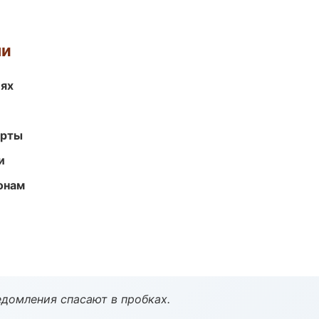
ми
иях
арты
и
онам
домления спасают в пробках.