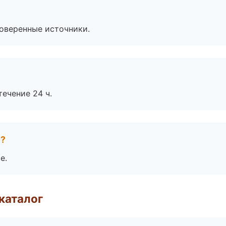
роверенные источники.
течение 24 ч.
е?
е.
каталог