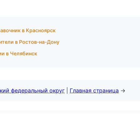
равочник в Красноярск
дители в Ростов-на-Дону
ии в Челябинск
ский федеральный округ
|
Главная страница
→