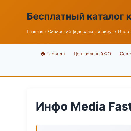
Бесплатный каталог 
Главная
»
Сибирский федеральный округ
» Инфо 
🏠 Главная
Центральный ФО
Севе
Инфо Media Fas