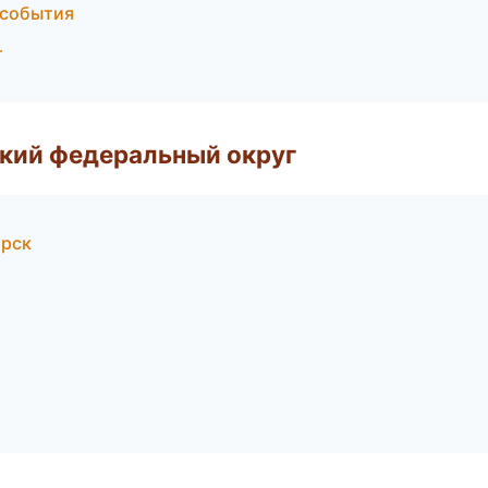
 события
т
ский федеральный округ
ярск