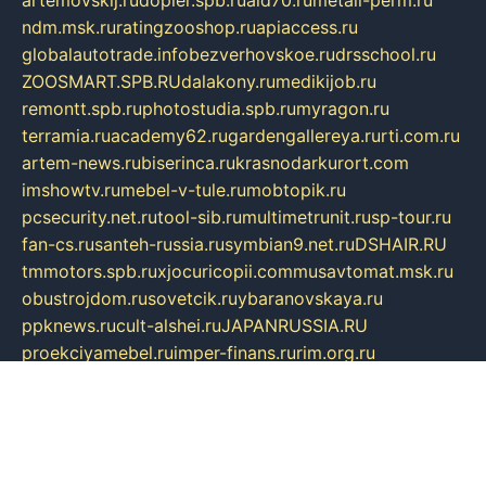
artemovskij.ru
dopler.spb.ru
aid70.ru
metall-perm.ru
ndm.msk.ru
ratingzooshop.ru
apiaccess.ru
globalautotrade.info
bezverhovskoe.ru
drsschool.ru
ZOOSMART.SPB.RU
dalakony.ru
medikijob.ru
remontt.spb.ru
photostudia.spb.ru
myragon.ru
terramia.ru
academy62.ru
gardengallereya.ru
rti.com.ru
artem-news.ru
biserinca.ru
krasnodarkurort.com
imshowtv.ru
mebel-v-tule.ru
mobtopik.ru
pcsecurity.net.ru
tool-sib.ru
multimetrunit.ru
sp-tour.ru
fan-cs.ru
santeh-russia.ru
symbian9.net.ru
DSHAIR.RU
tmmotors.spb.ru
xjocuricopii.com
musavtomat.msk.ru
obustrojdom.ru
sovetcik.ru
ybaranovskaya.ru
ppknews.ru
cult-alshei.ru
JAPANRUSSIA.RU
proekciyamebel.ru
imper-finans.ru
rim.org.ru
glamourai.ru
brassminus.ru
zabor-pro.ru
ftn.pp.ru
dorogoe58.ru
laimengpacker.ru
kuzova-zapchasti.ru
sageerp.ru
taxodrom.ru
dsrazvitie.ru
hardcity.net.ru
ratinghomegames.ru
topservice25.ru
gubernyan.ru