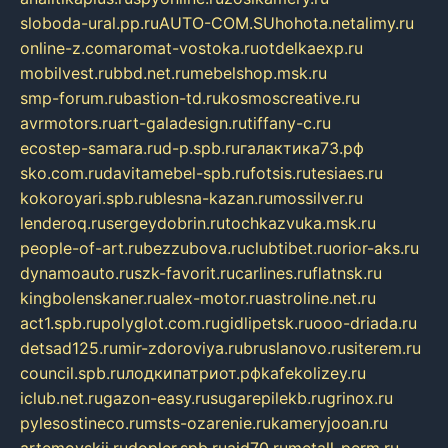
sloboda-ural.pp.ru
AUTO-COM.SU
hohota.net
alimy.ru
online-z.com
aromat-vostoka.ru
otdelkaexp.ru
mobilvest.ru
bbd.net.ru
mebelshop.msk.ru
smp-forum.ru
bastion-td.ru
kosmoscreative.ru
avrmotors.ru
art-galadesign.ru
tiffany-c.ru
ecostep-samara.ru
d-p.spb.ru
галактика73.рф
sko.com.ru
davitamebel-spb.ru
fotsis.ru
tesiaes.ru
kokoroyari.spb.ru
blesna-kazan.ru
mossilver.ru
lenderoq.ru
sergeydobrin.ru
tochkazvuka.msk.ru
people-of-art.ru
bezzubova.ru
clubtibet.ru
orior-aks.ru
dynamoauto.ru
szk-favorit.ru
carlines.ru
flatnsk.ru
kingbolenskaner.ru
alex-motor.ru
astroline.net.ru
act1.spb.ru
polyglot.com.ru
gidlipetsk.ru
ooo-driada.ru
detsad125.ru
mir-zdoroviya.ru
bruslanovo.ru
siterem.ru
council.spb.ru
лодкипатриот.рф
kafekolizey.ru
iclub.net.ru
gazon-easy.ru
sugarepilekb.ru
grinox.ru
pylesostineco.ru
msts-ozarenie.ru
kameryjooan.ru