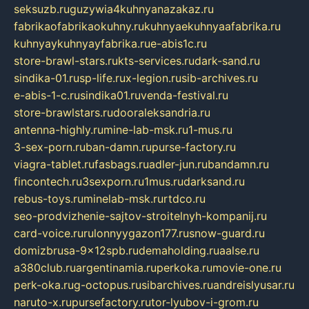
seksuzb.ru
guzywia4kuhnyanazakaz.ru
fabrikaofabrikaokuhny.ru
kuhnyaekuhnyaafabrika.ru
kuhnyaykuhnyayfabrika.ru
e-abis1c.ru
store-brawl-stars.ru
kts-services.ru
dark-sand.ru
sindika-01.ru
sp-life.ru
x-legion.ru
sib-archives.ru
e-abis-1-c.ru
sindika01.ru
venda-festival.ru
store-brawlstars.ru
dooraleksandria.ru
antenna-highly.ru
mine-lab-msk.ru
1-mus.ru
3-sex-porn.ru
ban-damn.ru
purse-factory.ru
viagra-tablet.ru
fasbags.ru
adler-jun.ru
bandamn.ru
fincontech.ru
3sexporn.ru
1mus.ru
darksand.ru
rebus-toys.ru
minelab-msk.ru
rtdco.ru
seo-prodvizhenie-sajtov-stroitelnyh-kompanij.ru
card-voice.ru
rulonnyygazon177.ru
snow-guard.ru
domizbrusa-9x12spb.ru
demaholding.ru
aalse.ru
a380club.ru
argentinamia.ru
perkoka.ru
movie-one.ru
perk-oka.ru
g-octopus.ru
sibarchives.ru
andreislyusar.ru
naruto-x.ru
pursefactory.ru
tor-lyubov-i-grom.ru