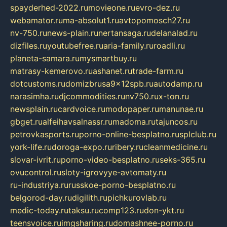
spayderhed-2022.ru
movieone.ru
evro-dez.ru
webamator.ru
ma-absolut1.ru
avtopomosch27.ru
nv-750.ru
news-plain.ru
nertansaga.ru
delanalad.ru
dizfiles.ru
youtubefree.ru
aria-family.ru
roadli.ru
planeta-samara.ru
mysmartbuy.ru
matrasy-kemerovo.ru
ashanet.ru
trade-farm.ru
dotcustoms.ru
domizbrusa9x12spb.ru
autodamp.ru
narasimha.ru
djcommodities.ru
nv750.ru
x-ton.ru
newsplain.ru
cardvoice.ru
modopaper.ru
manunae.ru
gbget.ru
alfeihavsalnassr.ru
madoma.ru
tajuncos.ru
petrovkasports.ru
porno-online-besplatno.ru
splclub.ru
york-life.ru
doroga-expo.ru
ribery.ru
cleanmedicine.ru
slovar-ivrit.ru
porno-video-besplatno.ru
seks-365.ru
ovucontrol.ru
sloty-igrovyye-avtomaty.ru
ru-industriya.ru
russkoe-porno-besplatno.ru
belgorod-day.ru
digilith.ru
pichkurovlab.ru
medic-today.ru
taksu.ru
comp123.ru
don-ykt.ru
teensvoice.ru
imgsharing.ru
domashnee-porno.ru