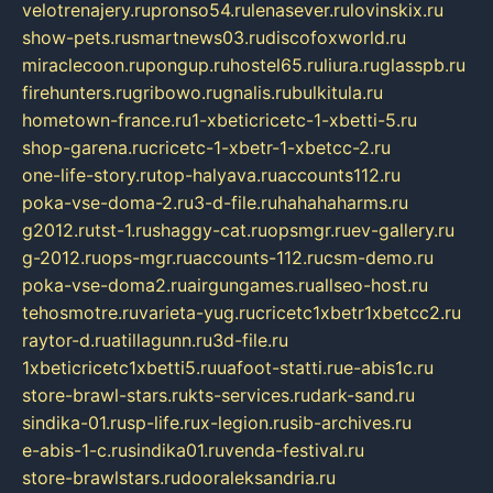
velotrenajery.ru
pronso54.ru
lenasever.ru
lovinskix.ru
show-pets.ru
smartnews03.ru
discofoxworld.ru
miraclecoon.ru
pongup.ru
hostel65.ru
liura.ru
glasspb.ru
firehunters.ru
gribowo.ru
gnalis.ru
bulkitula.ru
hometown-france.ru
1-xbeticricetc-1-xbetti-5.ru
shop-garena.ru
cricetc-1-xbetr-1-xbetcc-2.ru
one-life-story.ru
top-halyava.ru
accounts112.ru
poka-vse-doma-2.ru
3-d-file.ru
hahahaharms.ru
g2012.ru
tst-1.ru
shaggy-cat.ru
opsmgr.ru
ev-gallery.ru
g-2012.ru
ops-mgr.ru
accounts-112.ru
csm-demo.ru
poka-vse-doma2.ru
airgungames.ru
allseo-host.ru
tehosmotre.ru
varieta-yug.ru
cricetc1xbetr1xbetcc2.ru
raytor-d.ru
atillagunn.ru
3d-file.ru
1xbeticricetc1xbetti5.ru
uafoot-statti.ru
e-abis1c.ru
store-brawl-stars.ru
kts-services.ru
dark-sand.ru
sindika-01.ru
sp-life.ru
x-legion.ru
sib-archives.ru
e-abis-1-c.ru
sindika01.ru
venda-festival.ru
store-brawlstars.ru
dooraleksandria.ru