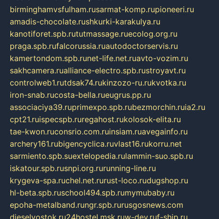
birminghamvsfulham.ru
sarmat-komp.ru
pioneeri.ru
amadis-chocolate.ru
shkurki-karakulya.ru
kanotiforet.spb.ru
tutmassage.ru
ecolog.org.ru
praga.spb.ru
falcorussia.ru
autodoctorservis.ru
kamertondom.spb.ru
net-life.net.ru
avto-vozim.ru
sakhcamera.ru
alliance-electro.spb.ru
stroyavt.ru
controlweb1.ru
tdsak74.ru
kinzozo-ru.ru
kvotka.ru
iron-snab.ru
costa-bella.ru
eugrus.pp.ru
associaciya39.ru
primexpo.spb.ru
bezmorchin.ru
ia2.ru
cpt21.ru
ispecspb.ru
regahost.ru
kolosok-elita.ru
tae-kwon.ru
consrio.com.ru
insiam.ru
avegainfo.ru
archery161.ru
bigencyclica.ru
vlast16.ru
korru.net
sarmiento.spb.su
extelopedia.ru
lammin-suo.spb.ru
iskatour.spb.ru
snpi.org.ru
running-line.ru
krygeva-spa.ru
chel.net.ru
rust-loco.ru
dugshop.ru
hl-beta.spb.ru
school494.spb.ru
mymubaby.ru
epoha-metalband.ru
ngr.spb.ru
rusgosnews.com
dieselvostok.ru
24hostel.msk.ru
w-dev.ru
f-ship.ru