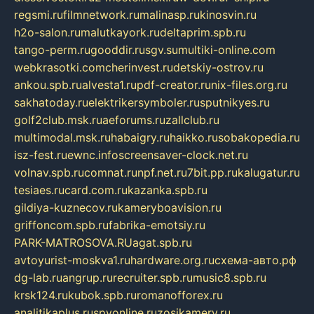
regsmi.ru
filmnetwork.ru
malinasp.ru
kinosvin.ru
h2o-salon.ru
malutkayork.ru
deltaprim.spb.ru
tango-perm.ru
gooddir.ru
sgv.su
multiki-online.com
webkrasotki.com
cherinvest.ru
detskiy-ostrov.ru
ankou.spb.ru
alvesta1.ru
pdf-creator.ru
nix-files.org.ru
sakhatoday.ru
elektrikersymboler.ru
sputnikyes.ru
golf2club.msk.ru
aeforums.ru
zallclub.ru
multimodal.msk.ru
habaigry.ru
haikko.ru
sobakopedia.ru
isz-fest.ru
ewnc.info
screensaver-clock.net.ru
volnav.spb.ru
comnat.ru
npf.net.ru
7bit.pp.ru
kalugatur.ru
tesiaes.ru
card.com.ru
kazanka.spb.ru
gildiya-kuznecov.ru
kameryboavision.ru
griffoncom.spb.ru
fabrika-emotsiy.ru
PARK-MATROSOVA.RU
agat.spb.ru
avtoyurist-moskva1.ru
hardware.org.ru
схема-авто.рф
dg-lab.ru
angrup.ru
recruiter.spb.ru
music8.spb.ru
krsk124.ru
kubok.spb.ru
romanofforex.ru
analitikaplus.ru
spyonline.ru
zosikamery.ru