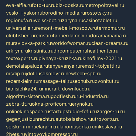
eva-elfie.ru
foto-tur.ru
biz-doska.ru
metropoltravel.ru
veslo-i-yakor.ru
borodino-media.ru
rostotsky.ru
regionufa.ru
weiss-bet.ru
zaryna.ru
casinotablet.ru
universalia.ru
remont-mebeli-moscow.ru
termomur.ru
clubfisher.ru
remstirufa.ru
erdamchi.ru
doramamama.ru
muraviovka-park.ru
worldofwoman.ru
clean-dreams.ru
arkrym.ru
kristinita.ru
dircomputer.ru
healthenter.ru
textexperts.ru
pivnaya-kruzhka.ru
kinofilmy-2021.ru
demolalapaluza.ru
tanyavanya.ru
remstir-tolyatti.ru
msdip.ru
jdol.ru
sokolovr.ru
newtech-spb.ru
rezemkleim.ru
massage-tai.ru
seonub.ru
zvonitut.ru
biolisichka24.ru
mncraft-download.ru
algoritm-sistema.ru
godflesh.ru
ru-industria.ru
zebra-tlt.ru
okna-proficom.ru
erynok.ru
onlinekinospace.ru
startupstudio-fefu.ru
zarges-ru.ru
gegenjustizunrecht.ru
autobalashov.ru
utrovortu.ru
spiski-firm.ru
elara-m.ru
kinomusorka.ru
mkcslava.ru
2bets.ru
vintovoykompressor.ru