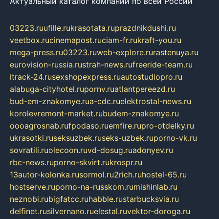
Актуальный каталог компаний по всей России
03223.ru
ufille.ru
krasotata.ru
prazdnikdushi.ru
veetbox.ru
cinemapost.ru
ciam-fr.ru
kraft-you.ru
mega-press.ru
03223.ru
web-explore.ru
rastenuya.ru
eurovision-russia.ru
strah-news.ru
freeride-team.ru
itrack-24.ru
sexshopexpress.ru
autostudiopro.ru
alabuga-cityhotel.ru
pornv.ru
atlantpereezd.ru
bud-em-znakomye.ru
a-cdc.ru
elektrostal-news.ru
korolevremont-market.ru
budem-znakomye.ru
oooagrosnab.ru
fpodaso.ru
emfire.ru
pro-otdelky.ru
ukrasotki.ru
seksuzbek.ru
seks-uzbek.ru
porno-vk.ru
sovratili.ru
olecoon.ru
vd-dosug.ru
adonyev.ru
rbc-news.ru
porno-skvirt.ru
krospr.ru
13autor-kolonka.ru
sormol.ru
2rich.ru
hostel-65.ru
hostserve.ru
porno-na-russkom.ru
mishinlab.ru
neznobi.ru
bigfatcc.ru
habble.ru
starbucksvia.ru
delfinet.ru
silvernano.ru
elestal.ru
vektor-doroga.ru