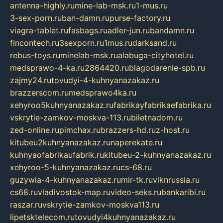
antenna-highly.ru
mine-lab-msk.ru
1-mus.ru
3-sex-porn.ru
ban-damn.ru
purse-factory.ru
viagra-tablet.ru
fasbags.ru
adler-jun.ru
bandamn.ru
fincontech.ru
3sexporn.ru
1mus.ru
darksand.ru
rebus-toys.ru
minelab-msk.ru
alabuga-cityhotel.ru
medsprawo-4-ka.ru
2864420.ru
blagodarenie-spb.ru
zajmy24.ru
tovudyi-4-kuhnyanazakaz.ru
brazzerscom.ru
medsprawo4ka.ru
xehyroo5kuhnyanazakaz.ru
fabrikayfabrikaefabrika.ru
vskrytie-zamkov-moskva-113.ru
biletnadom.ru
zed-online.ru
pimchax.ru
brazzers-hd.ru
z-host.ru
kitubeu2kuhnyanazakaz.ru
naperekate.ru
kuhnyaofabrikaufabrik.ru
kitubeu-2-kuhnyanazakaz.ru
xehyroo-5-kuhnyanazakaz.ru
cs-68.ru
guzywia-4-kuhnyanazakaz.ru
mir-tk.ru
vlknrussia.ru
cs68.ru
vladivostok-map.ru
video-seks.ru
bankaribi.ru
raszar.ru
vskrytie-zamkov-moskva113.ru
lipetsktelecom.ru
tovudyi4kuhnyanazakaz.ru