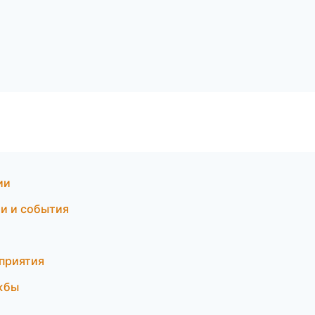
ии
ти и события
оприятия
ужбы