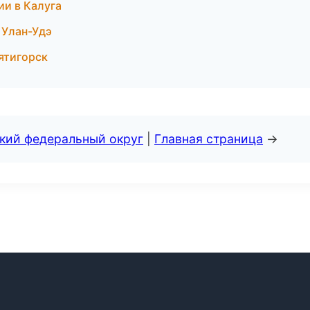
ии в Калуга
 Улан-Удэ
ятигорск
ский федеральный округ
|
Главная страница
→