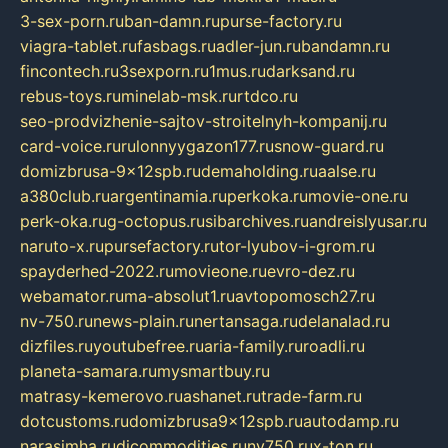
3-sex-porn.ru
ban-damn.ru
purse-factory.ru
viagra-tablet.ru
fasbags.ru
adler-jun.ru
bandamn.ru
fincontech.ru
3sexporn.ru
1mus.ru
darksand.ru
rebus-toys.ru
minelab-msk.ru
rtdco.ru
seo-prodvizhenie-sajtov-stroitelnyh-kompanij.ru
card-voice.ru
rulonnyygazon177.ru
snow-guard.ru
domizbrusa-9x12spb.ru
demaholding.ru
aalse.ru
a380club.ru
argentinamia.ru
perkoka.ru
movie-one.ru
perk-oka.ru
g-octopus.ru
sibarchives.ru
andreislyusar.ru
naruto-x.ru
pursefactory.ru
tor-lyubov-i-grom.ru
spayderhed-2022.ru
movieone.ru
evro-dez.ru
webamator.ru
ma-absolut1.ru
avtopomosch27.ru
nv-750.ru
news-plain.ru
nertansaga.ru
delanalad.ru
dizfiles.ru
youtubefree.ru
aria-family.ru
roadli.ru
planeta-samara.ru
mysmartbuy.ru
matrasy-kemerovo.ru
ashanet.ru
trade-farm.ru
dotcustoms.ru
domizbrusa9x12spb.ru
autodamp.ru
narasimha.ru
djcommodities.ru
nv750.ru
x-ton.ru