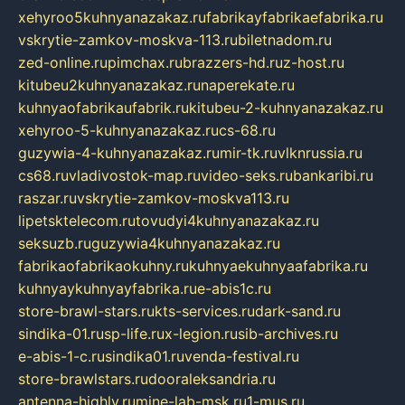
xehyroo5kuhnyanazakaz.ru
fabrikayfabrikaefabrika.ru
vskrytie-zamkov-moskva-113.ru
biletnadom.ru
zed-online.ru
pimchax.ru
brazzers-hd.ru
z-host.ru
kitubeu2kuhnyanazakaz.ru
naperekate.ru
kuhnyaofabrikaufabrik.ru
kitubeu-2-kuhnyanazakaz.ru
xehyroo-5-kuhnyanazakaz.ru
cs-68.ru
guzywia-4-kuhnyanazakaz.ru
mir-tk.ru
vlknrussia.ru
cs68.ru
vladivostok-map.ru
video-seks.ru
bankaribi.ru
raszar.ru
vskrytie-zamkov-moskva113.ru
lipetsktelecom.ru
tovudyi4kuhnyanazakaz.ru
seksuzb.ru
guzywia4kuhnyanazakaz.ru
fabrikaofabrikaokuhny.ru
kuhnyaekuhnyaafabrika.ru
kuhnyaykuhnyayfabrika.ru
e-abis1c.ru
store-brawl-stars.ru
kts-services.ru
dark-sand.ru
sindika-01.ru
sp-life.ru
x-legion.ru
sib-archives.ru
e-abis-1-c.ru
sindika01.ru
venda-festival.ru
store-brawlstars.ru
dooraleksandria.ru
antenna-highly.ru
mine-lab-msk.ru
1-mus.ru