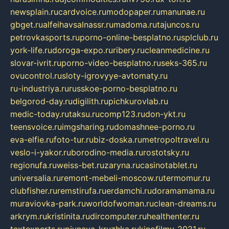
newsplain.ru
cardvoice.ru
modopaper.ru
manunae.ru
gbget.ru
alfeihavsalnassr.ru
madoma.ru
tajuncos.ru
petrovkasports.ru
porno-online-besplatno.ru
splclub.ru
york-life.ru
doroga-expo.ru
ribery.ru
cleanmedicine.ru
slovar-ivrit.ru
porno-video-besplatno.ru
seks-365.ru
ovucontrol.ru
sloty-igrovyye-avtomaty.ru
ru-industriya.ru
russkoe-porno-besplatno.ru
belgorod-day.ru
digilith.ru
pichkurovlab.ru
medic-today.ru
taksu.ru
comp123.ru
don-ykt.ru
teensvoice.ru
imgsharing.ru
domashnee-porno.ru
eva-elfie.ru
foto-tur.ru
biz-doska.ru
metropoltravel.ru
veslo-i-yakor.ru
borodino-media.ru
rostotsky.ru
regionufa.ru
weiss-bet.ru
zaryna.ru
casinotablet.ru
universalia.ru
remont-mebeli-moscow.ru
termomur.ru
clubfisher.ru
remstirufa.ru
erdamchi.ru
doramamama.ru
muraviovka-park.ru
worldofwoman.ru
clean-dreams.ru
arkrym.ru
kristinita.ru
dircomputer.ru
healthenter.ru