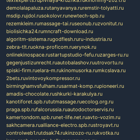
textexperts.ru
pivnaya-kruzhka.ru
kinofilmy-2021.ru
demolalapaluza.ru
tanyavanya.ru
remstir-tolyatti.ru
msdip.ru
jdol.ru
sokolovr.ru
newtech-spb.ru
rezemkleim.ru
massage-tai.ru
seonub.ru
zvonitut.ru
biolisichka24.ru
mncraft-download.ru
algoritm-sistema.ru
godflesh.ru
ru-industria.ru
zebra-tlt.ru
okna-proficom.ru
erynok.ru
onlinekinospace.ru
startupstudio-fefu.ru
zarges-ru.ru
gegenjustizunrecht.ru
autobalashov.ru
utrovortu.ru
spiski-firm.ru
elara-m.ru
kinomusorka.ru
mkcslava.ru
2bets.ru
vintovoykompressor.ru
birminghamvsfulham.ru
sarmat-komp.ru
pioneeri.ru
amadis-chocolate.ru
shkurki-karakulya.ru
kanotiforet.spb.ru
tutmassage.ru
ecolog.org.ru
praga.spb.ru
falcorussia.ru
autodoctorservis.ru
kamertondom.spb.ru
net-life.net.ru
avto-vozim.ru
sakhcamera.ru
alliance-electro.spb.ru
stroyavt.ru
controlweb1.ru
tdsak74.ru
kinzozo-ru.ru
kvotka.ru