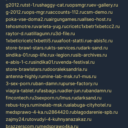
g2012.ru
tst-1.ru
shaggy-cat.ru
opsmgr.ru
ev-gallery.ru
g-2012.ru
ops-mgr.ru
accounts-112.ru
csm-demo.ru
poka-vse-doma2.ru
airgungames.ru
allseo-host.ru
tehosmotre.ru
varieta-yug.ru
cricetc1xbetr1xbetcc2.ru
raytor-d.ru
atillagunn.ru
3d-file.ru
1xbeticricetc1xbetti5.ru
uafoot-statti.ru
e-abis1c.ru
store-brawl-stars.ru
kts-services.ru
dark-sand.ru
sindika-01.ru
sp-life.ru
x-legion.ru
sib-archives.ru
e-abis-1-c.ru
sindika01.ru
venda-festival.ru
store-brawlstars.ru
dooraleksandria.ru
antenna-highly.ru
mine-lab-msk.ru
1-mus.ru
3-sex-porn.ru
ban-damn.ru
purse-factory.ru
viagra-tablet.ru
fasbags.ru
adler-jun.ru
bandamn.ru
fincontech.ru
3sexporn.ru
1mus.ru
darksand.ru
rebus-toys.ru
minelab-msk.ru
alabuga-cityhotel.ru
medsprawo-4-ka.ru
2864420.ru
blagodarenie-spb.ru
zajmy24.ru
tovudyi-4-kuhnyanazakaz.ru
brazzerscom.ru
medsprawo4ka.ru