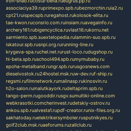
iron-snab.ru
costa-bella.ru
eugrus.pp.ru
associaciya39.ru
primexpo.spb.ru
bezmorchin.ru
ia2.ru
cpt21.ru
ispecspb.ru
regahost.ru
kolosok-elita.ru
tae-kwon.ru
consrio.com.ru
insiam.ru
avegainfo.ru
archery161.ru
bigencyclica.ru
vlast16.ru
korru.net
sarmiento.spb.su
extelopedia.ru
lammin-suo.spb.ru
iskatour.spb.ru
snpi.org.ru
running-line.ru
krygeva-spa.ru
chel.net.ru
rust-loco.ru
dugshop.ru
hl-beta.spb.ru
school494.spb.ru
mymubaby.ru
epoha-metalband.ru
ngr.spb.ru
rusgosnews.com
dieselvostok.ru
24hostel.msk.ru
w-dev.ru
f-ship.ru
regsmi.ru
filmnetwork.ru
malinasp.ru
kinosvin.ru
h2o-salon.ru
malutkayork.ru
deltaprim.spb.ru
tango-perm.ru
gooddir.ru
sgv.su
multiki-online.com
webkrasotki.com
cherinvest.ru
detskiy-ostrov.ru
ankou.spb.ru
alvesta1.ru
pdf-creator.ru
nix-files.org.ru
sakhatoday.ru
elektrikersymboler.ru
sputnikyes.ru
golf2club.msk.ru
aeforums.ru
zallclub.ru