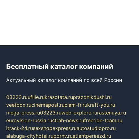
Бесплатный каталог компаний
Актуальный каталог компаний по всей России
03223.ru
ufille.ru
krasotata.ru
prazdnikdushi.ru
veetbox.ru
cinemapost.ru
ciam-fr.ru
kraft-you.ru
mega-press.ru
03223.ru
web-explore.ru
rastenuya.ru
eurovision-russia.ru
strah-news.ru
freeride-team.ru
itrack-24.ru
sexshopexpress.ru
autostudiopro.ru
alabuga-cityhotel.ru
pornv.ru
atlantpereezd.ru