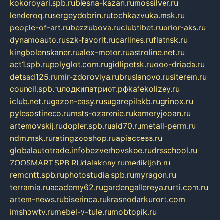
kokoroyari.spb.ru
blesna-kazan.ru
mossilver.ru
lenderoq.ru
sergeydobrin.ru
tochkazvuka.msk.ru
people-of-art.ru
bezzubova.ru
clubtibet.ru
orior-aks.ru
dynamoauto.ru
szk-favorit.ru
carlines.ru
flatnsk.ru
kingbolenskaner.ru
alex-motor.ru
astroline.net.ru
act1.spb.ru
polyglot.com.ru
gidlipetsk.ru
ooo-driada.ru
detsad125.ru
mir-zdoroviya.ru
bruslanovo.ru
siterem.ru
council.spb.ru
лодкипатриот.рф
kafekolizey.ru
iclub.net.ru
gazon-easy.ru
sugarepilekb.ru
grinox.ru
pylesostineco.ru
msts-ozarenie.ru
kameryjooan.ru
artemovskij.ru
dopler.spb.ru
aid70.ru
metall-perm.ru
ndm.msk.ru
ratingzooshop.ru
apiaccess.ru
globalautotrade.info
bezverhovskoe.ru
drsschool.ru
ZOOSMART.SPB.RU
dalakony.ru
medikijob.ru
remontt.spb.ru
photostudia.spb.ru
myragon.ru
terramia.ru
academy62.ru
gardengallereya.ru
rti.com.ru
artem-news.ru
biserinca.ru
krasnodarkurort.com
imshowtv.ru
mebel-v-tule.ru
mobtopik.ru