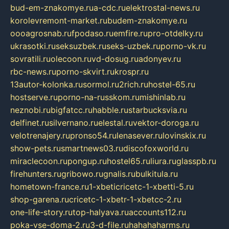
bud-em-znakomye.ru
a-cdc.ru
elektrostal-news.ru
korolevremont-market.ru
budem-znakomye.ru
oooagrosnab.ru
fpodaso.ru
emfire.ru
pro-otdelky.ru
ukrasotki.ru
seksuzbek.ru
seks-uzbek.ru
porno-vk.ru
sovratili.ru
olecoon.ru
vd-dosug.ru
adonyev.ru
rbc-news.ru
porno-skvirt.ru
krospr.ru
13autor-kolonka.ru
sormol.ru
2rich.ru
hostel-65.ru
hostserve.ru
porno-na-russkom.ru
mishinlab.ru
neznobi.ru
bigfatcc.ru
habble.ru
starbucksvia.ru
delfinet.ru
silvernano.ru
elestal.ru
vektor-doroga.ru
velotrenajery.ru
pronso54.ru
lenasever.ru
lovinskix.ru
show-pets.ru
smartnews03.ru
discofoxworld.ru
miraclecoon.ru
pongup.ru
hostel65.ru
liura.ru
glasspb.ru
firehunters.ru
gribowo.ru
gnalis.ru
bulkitula.ru
hometown-france.ru
1-xbeticricetc-1-xbetti-5.ru
shop-garena.ru
cricetc-1-xbetr-1-xbetcc-2.ru
one-life-story.ru
top-halyava.ru
accounts112.ru
poka-vse-doma-2.ru
3-d-file.ru
hahahaharms.ru