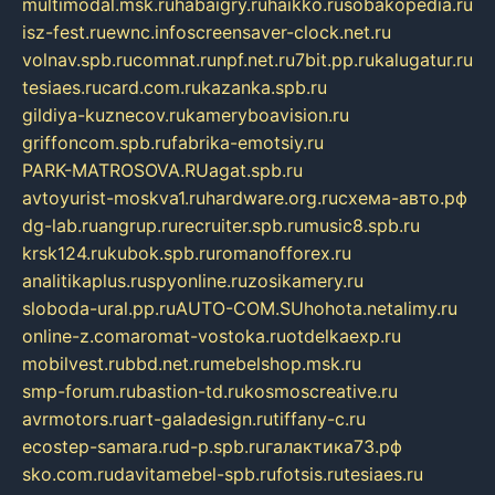
multimodal.msk.ru
habaigry.ru
haikko.ru
sobakopedia.ru
isz-fest.ru
ewnc.info
screensaver-clock.net.ru
volnav.spb.ru
comnat.ru
npf.net.ru
7bit.pp.ru
kalugatur.ru
tesiaes.ru
card.com.ru
kazanka.spb.ru
gildiya-kuznecov.ru
kameryboavision.ru
griffoncom.spb.ru
fabrika-emotsiy.ru
PARK-MATROSOVA.RU
agat.spb.ru
avtoyurist-moskva1.ru
hardware.org.ru
схема-авто.рф
dg-lab.ru
angrup.ru
recruiter.spb.ru
music8.spb.ru
krsk124.ru
kubok.spb.ru
romanofforex.ru
analitikaplus.ru
spyonline.ru
zosikamery.ru
sloboda-ural.pp.ru
AUTO-COM.SU
hohota.net
alimy.ru
online-z.com
aromat-vostoka.ru
otdelkaexp.ru
mobilvest.ru
bbd.net.ru
mebelshop.msk.ru
smp-forum.ru
bastion-td.ru
kosmoscreative.ru
avrmotors.ru
art-galadesign.ru
tiffany-c.ru
ecostep-samara.ru
d-p.spb.ru
галактика73.рф
sko.com.ru
davitamebel-spb.ru
fotsis.ru
tesiaes.ru