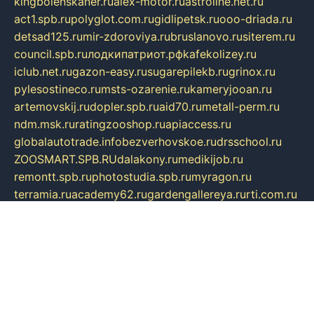
kingbolenskaner.ru
alex-motor.ru
astroline.net.ru
act1.spb.ru
polyglot.com.ru
gidlipetsk.ru
ooo-driada.ru
detsad125.ru
mir-zdoroviya.ru
bruslanovo.ru
siterem.ru
council.spb.ru
лодкипатриот.рф
kafekolizey.ru
iclub.net.ru
gazon-easy.ru
sugarepilekb.ru
grinox.ru
pylesostineco.ru
msts-ozarenie.ru
kameryjooan.ru
artemovskij.ru
dopler.spb.ru
aid70.ru
metall-perm.ru
ndm.msk.ru
ratingzooshop.ru
apiaccess.ru
globalautotrade.info
bezverhovskoe.ru
drsschool.ru
ZOOSMART.SPB.RU
dalakony.ru
medikijob.ru
remontt.spb.ru
photostudia.spb.ru
myragon.ru
terramia.ru
academy62.ru
gardengallereya.ru
rti.com.ru
artem-news.ru
biserinca.ru
krasnodarkurort.com
imshowtv.ru
mebel-v-tule.ru
mobtopik.ru
pcsecurity.net.ru
tool-sib.ru
multimetrunit.ru
sp-tour.ru
fan-cs.ru
santeh-russia.ru
symbian9.net.ru
DSHAIR.RU
tmmotors.spb.ru
xjocuricopii.com
musavtomat.msk.ru
obustrojdom.ru
sovetcik.ru
ybaranovskaya.ru