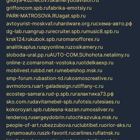
griffoncom.spb.ru
fabrika-emotsiy.ru
PARK-MATROSOVA.RU
agat.spb.ru
avtoyurist-moskva1.ru
hardware.org.ru
схема-авто.рф
dg-lab.ru
angrup.ru
recruiter.spb.ru
music8.spb.ru
krsk124.ru
kubok.spb.ru
romanofforex.ru
analitikaplus.ru
spyonline.ru
zosikamery.ru
sloboda-ural.pp.ru
AUTO-COM.SU
hohota.net
alimy.ru
online-z.com
aromat-vostoka.ru
otdelkaexp.ru
mobilvest.ru
bbd.net.ru
mebelshop.msk.ru
smp-forum.ru
bastion-td.ru
kosmoscreative.ru
avrmotors.ru
art-galadesign.ru
tiffany-c.ru
ecostep-samara.ru
d-p.spb.ru
галактика73.рф
sko.com.ru
davitamebel-spb.ru
fotsis.ru
tesiaes.ru
kokoroyari.spb.ru
blesna-kazan.ru
mossilver.ru
lenderoq.ru
sergeydobrin.ru
tochkazvuka.msk.ru
people-of-art.ru
bezzubova.ru
clubtibet.ru
orior-aks.ru
dynamoauto.ru
szk-favorit.ru
carlines.ru
flatnsk.ru