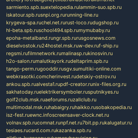
sarmiento.spb.su
extelopedia.ru
lammin-suo.spb.ru
iskatour.spb.ru
snpi.org.ru
running-line.ru
krygeva-spa.ru
chel.net.ru
rust-loco.ru
dugshop.ru
hl-beta.spb.ru
school494.spb.ru
mymubaby.ru
epoha-metalband.ru
ngr.spb.ru
rusgosnews.com
dieselvostok.ru
24hostel.msk.ru
w-dev.ru
f-ship.ru
regsmi.ru
filmnetwork.ru
malinasp.ru
kinosvin.ru
h2o-salon.ru
malutkayork.ru
deltaprim.spb.ru
tango-perm.ru
gooddir.ru
sgv.su
multiki-online.com
webkrasotki.com
cherinvest.ru
detskiy-ostrov.ru
ankou.spb.ru
alvesta1.ru
pdf-creator.ru
nix-files.org.ru
sakhatoday.ru
elektrikersymboler.ru
sputnikyes.ru
golf2club.msk.ru
aeforums.ru
zallclub.ru
multimodal.msk.ru
habaigry.ru
haikko.ru
sobakopedia.ru
isz-fest.ru
ewnc.info
screensaver-clock.net.ru
volnav.spb.ru
comnat.ru
npf.net.ru
7bit.pp.ru
kalugatur.ru
tesiaes.ru
card.com.ru
kazanka.spb.ru
gildiya-kuznecov.ru
kameryboavision.ru