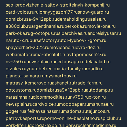
seo-prodvizhenie-sajtov-stroitelnyh-kompanij.ru
card-voice.ru
rulonnyygazon177.ru
snow-guard.ru
domizbrusa-9x12spb.ru
demaholding.ru
aalse.ru
a380club.ru
argentinamia.ru
perkoka.ru
movie-one.ru
perk-oka.ru
g-octopus.ru
sibarchives.ru
andreislyusar.ru
naruto-x.ru
pursefactory.ru
tor-lyubov-i-grom.ru
spayderhed-2022.ru
movieone.ru
evro-dez.ru
webamator.ru
ma-absolut1.ru
avtopomosch27.ru
nv-750.ru
news-plain.ru
nertansaga.ru
delanalad.ru
dizfiles.ru
youtubefree.ru
aria-family.ru
roadli.ru
planeta-samara.ru
mysmartbuy.ru
matrasy-kemerovo.ru
ashanet.ru
trade-farm.ru
dotcustoms.ru
domizbrusa9x12spb.ru
autodamp.ru
narasimha.ru
djcommodities.ru
nv750.ru
x-ton.ru
newsplain.ru
cardvoice.ru
modopaper.ru
manunae.ru
gbget.ru
alfeihavsalnassr.ru
madoma.ru
tajuncos.ru
petrovkasports.ru
porno-online-besplatno.ru
splclub.ru
york-life.ru
doroga-expo.ru
ribery.ru
cleanmedicine.ru