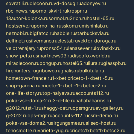
sovratili.ru
olecoon.ru
vd-dosug.ru
adonyev.ru
rbc-news.ru
porno-skvirt.ru
krospr.ru
13autor-kolonka.ru
sormol.ru
2rich.ru
hostel-65.ru
hostserve.ru
porno-na-russkom.ru
mishinlab.ru
neznobi.ru
bigfatcc.ru
habble.ru
starbucksvia.ru
delfinet.ru
silvernano.ru
elestal.ru
vektor-doroga.ru
velotrenajery.ru
pronso54.ru
lenasever.ru
lovinskix.ru
show-pets.ru
smartnews03.ru
discofoxworld.ru
miraclecoon.ru
pongup.ru
hostel65.ru
liura.ru
glasspb.ru
firehunters.ru
gribowo.ru
gnalis.ru
bulkitula.ru
hometown-france.ru
1-xbeticricetc-1-xbetti-5.ru
shop-garena.ru
cricetc-1-xbetr-1-xbetcc-2.ru
one-life-story.ru
top-halyava.ru
accounts112.ru
poka-vse-doma-2.ru
3-d-file.ru
hahahaharms.ru
g2012.ru
tst-1.ru
shaggy-cat.ru
opsmgr.ru
ev-gallery.ru
g-2012.ru
ops-mgr.ru
accounts-112.ru
csm-demo.ru
poka-vse-doma2.ru
airgungames.ru
allseo-host.ru
tehosmotre.ru
varieta-yug.ru
cricetc1xbetr1xbetcc2.ru