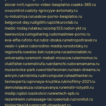
slovar-ivrit.ru
porno-video-besplatno.ru
seks-365.ru
ovucontrol.ru
sloty-igrovyye-avtomaty.ru
ru-industriya.ru
russkoe-porno-besplatno.ru
belgorod-day.ru
digilith.ru
pichkurovlab.ru
medic-today.ru
taksu.ru
comp123.ru
don-ykt.ru
teensvoice.ru
imgsharing.ru
domashnee-porno.ru
eva-elfie.ru
foto-tur.ru
biz-doska.ru
metropoltravel.ru
veslo-i-yakor.ru
borodino-media.ru
rostotsky.ru
regionufa.ru
weiss-bet.ru
zaryna.ru
casinotablet.ru
universalia.ru
remont-mebeli-moscow.ru
termomur.ru
clubfisher.ru
remstirufa.ru
erdamchi.ru
doramamama.ru
muraviovka-park.ru
worldofwoman.ru
clean-dreams.ru
arkrym.ru
kristinita.ru
dircomputer.ru
healthenter.ru
textexperts.ru
pivnaya-kruzhka.ru
kinofilmy-2021.ru
demolalapaluza.ru
tanyavanya.ru
remstir-tolyatti.ru
msdip.ru
jdol.ru
sokolovr.ru
newtech-spb.ru
rezemkleim.ru
massage-tai.ru
seonub.ru
zvonitut.ru
biolisichka24.ru
mncraft-download.ru