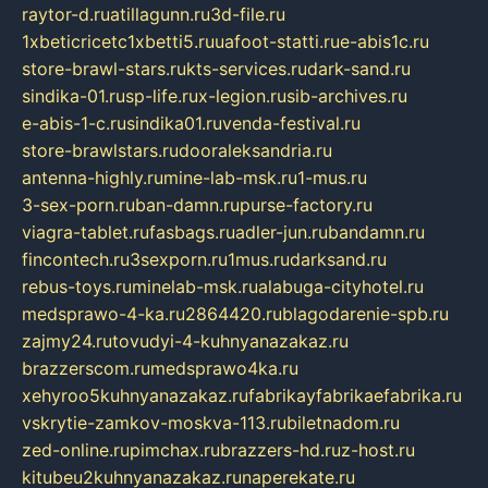
raytor-d.ru
atillagunn.ru
3d-file.ru
1xbeticricetc1xbetti5.ru
uafoot-statti.ru
e-abis1c.ru
store-brawl-stars.ru
kts-services.ru
dark-sand.ru
sindika-01.ru
sp-life.ru
x-legion.ru
sib-archives.ru
e-abis-1-c.ru
sindika01.ru
venda-festival.ru
store-brawlstars.ru
dooraleksandria.ru
antenna-highly.ru
mine-lab-msk.ru
1-mus.ru
3-sex-porn.ru
ban-damn.ru
purse-factory.ru
viagra-tablet.ru
fasbags.ru
adler-jun.ru
bandamn.ru
fincontech.ru
3sexporn.ru
1mus.ru
darksand.ru
rebus-toys.ru
minelab-msk.ru
alabuga-cityhotel.ru
medsprawo-4-ka.ru
2864420.ru
blagodarenie-spb.ru
zajmy24.ru
tovudyi-4-kuhnyanazakaz.ru
brazzerscom.ru
medsprawo4ka.ru
xehyroo5kuhnyanazakaz.ru
fabrikayfabrikaefabrika.ru
vskrytie-zamkov-moskva-113.ru
biletnadom.ru
zed-online.ru
pimchax.ru
brazzers-hd.ru
z-host.ru
kitubeu2kuhnyanazakaz.ru
naperekate.ru