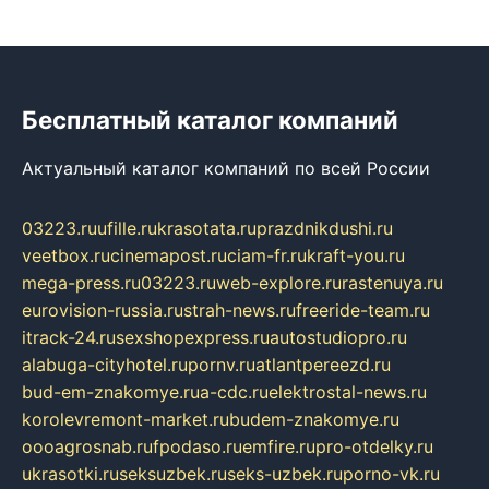
Бесплатный каталог компаний
Актуальный каталог компаний по всей России
03223.ru
ufille.ru
krasotata.ru
prazdnikdushi.ru
veetbox.ru
cinemapost.ru
ciam-fr.ru
kraft-you.ru
mega-press.ru
03223.ru
web-explore.ru
rastenuya.ru
eurovision-russia.ru
strah-news.ru
freeride-team.ru
itrack-24.ru
sexshopexpress.ru
autostudiopro.ru
alabuga-cityhotel.ru
pornv.ru
atlantpereezd.ru
bud-em-znakomye.ru
a-cdc.ru
elektrostal-news.ru
korolevremont-market.ru
budem-znakomye.ru
oooagrosnab.ru
fpodaso.ru
emfire.ru
pro-otdelky.ru
ukrasotki.ru
seksuzbek.ru
seks-uzbek.ru
porno-vk.ru