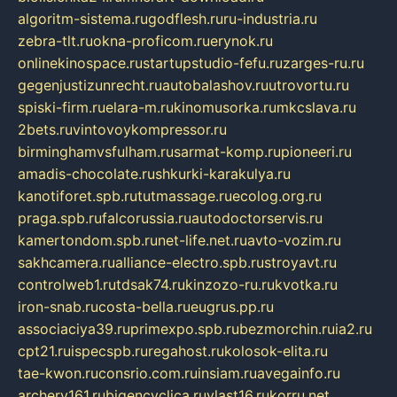
algoritm-sistema.ru
godflesh.ru
ru-industria.ru
zebra-tlt.ru
okna-proficom.ru
erynok.ru
onlinekinospace.ru
startupstudio-fefu.ru
zarges-ru.ru
gegenjustizunrecht.ru
autobalashov.ru
utrovortu.ru
spiski-firm.ru
elara-m.ru
kinomusorka.ru
mkcslava.ru
2bets.ru
vintovoykompressor.ru
birminghamvsfulham.ru
sarmat-komp.ru
pioneeri.ru
amadis-chocolate.ru
shkurki-karakulya.ru
kanotiforet.spb.ru
tutmassage.ru
ecolog.org.ru
praga.spb.ru
falcorussia.ru
autodoctorservis.ru
kamertondom.spb.ru
net-life.net.ru
avto-vozim.ru
sakhcamera.ru
alliance-electro.spb.ru
stroyavt.ru
controlweb1.ru
tdsak74.ru
kinzozo-ru.ru
kvotka.ru
iron-snab.ru
costa-bella.ru
eugrus.pp.ru
associaciya39.ru
primexpo.spb.ru
bezmorchin.ru
ia2.ru
cpt21.ru
ispecspb.ru
regahost.ru
kolosok-elita.ru
tae-kwon.ru
consrio.com.ru
insiam.ru
avegainfo.ru
archery161.ru
bigencyclica.ru
vlast16.ru
korru.net