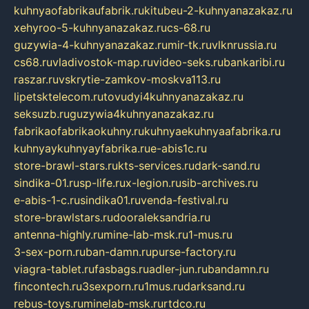
kuhnyaofabrikaufabrik.ru
kitubeu-2-kuhnyanazakaz.ru
xehyroo-5-kuhnyanazakaz.ru
cs-68.ru
guzywia-4-kuhnyanazakaz.ru
mir-tk.ru
vlknrussia.ru
cs68.ru
vladivostok-map.ru
video-seks.ru
bankaribi.ru
raszar.ru
vskrytie-zamkov-moskva113.ru
lipetsktelecom.ru
tovudyi4kuhnyanazakaz.ru
seksuzb.ru
guzywia4kuhnyanazakaz.ru
fabrikaofabrikaokuhny.ru
kuhnyaekuhnyaafabrika.ru
kuhnyaykuhnyayfabrika.ru
e-abis1c.ru
store-brawl-stars.ru
kts-services.ru
dark-sand.ru
sindika-01.ru
sp-life.ru
x-legion.ru
sib-archives.ru
e-abis-1-c.ru
sindika01.ru
venda-festival.ru
store-brawlstars.ru
dooraleksandria.ru
antenna-highly.ru
mine-lab-msk.ru
1-mus.ru
3-sex-porn.ru
ban-damn.ru
purse-factory.ru
viagra-tablet.ru
fasbags.ru
adler-jun.ru
bandamn.ru
fincontech.ru
3sexporn.ru
1mus.ru
darksand.ru
rebus-toys.ru
minelab-msk.ru
rtdco.ru