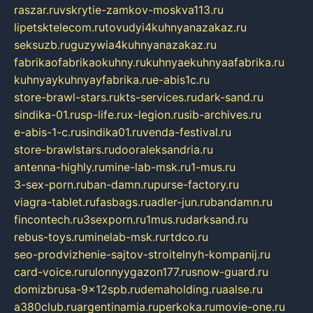
raszar.ru
vskrytie-zamkov-moskva113.ru
lipetsktelecom.ru
tovudyi4kuhnyanazakaz.ru
seksuzb.ru
guzywia4kuhnyanazakaz.ru
fabrikaofabrikaokuhny.ru
kuhnyaekuhnyaafabrika.ru
kuhnyaykuhnyayfabrika.ru
e-abis1c.ru
store-brawl-stars.ru
kts-services.ru
dark-sand.ru
sindika-01.ru
sp-life.ru
x-legion.ru
sib-archives.ru
e-abis-1-c.ru
sindika01.ru
venda-festival.ru
store-brawlstars.ru
dooraleksandria.ru
antenna-highly.ru
mine-lab-msk.ru
1-mus.ru
3-sex-porn.ru
ban-damn.ru
purse-factory.ru
viagra-tablet.ru
fasbags.ru
adler-jun.ru
bandamn.ru
fincontech.ru
3sexporn.ru
1mus.ru
darksand.ru
rebus-toys.ru
minelab-msk.ru
rtdco.ru
seo-prodvizhenie-sajtov-stroitelnyh-kompanij.ru
card-voice.ru
rulonnyygazon177.ru
snow-guard.ru
domizbrusa-9x12spb.ru
demaholding.ru
aalse.ru
a380club.ru
argentinamia.ru
perkoka.ru
movie-one.ru