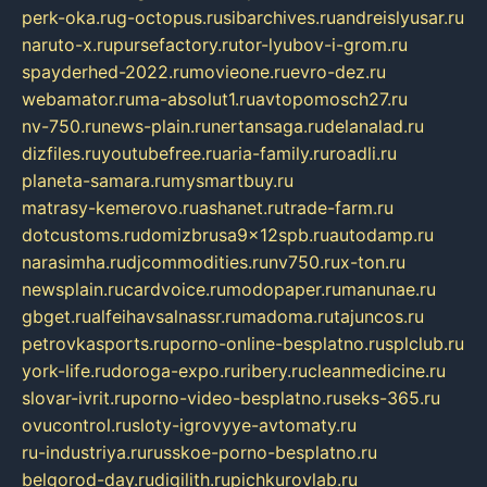
perk-oka.ru
g-octopus.ru
sibarchives.ru
andreislyusar.ru
naruto-x.ru
pursefactory.ru
tor-lyubov-i-grom.ru
spayderhed-2022.ru
movieone.ru
evro-dez.ru
webamator.ru
ma-absolut1.ru
avtopomosch27.ru
nv-750.ru
news-plain.ru
nertansaga.ru
delanalad.ru
dizfiles.ru
youtubefree.ru
aria-family.ru
roadli.ru
planeta-samara.ru
mysmartbuy.ru
matrasy-kemerovo.ru
ashanet.ru
trade-farm.ru
dotcustoms.ru
domizbrusa9x12spb.ru
autodamp.ru
narasimha.ru
djcommodities.ru
nv750.ru
x-ton.ru
newsplain.ru
cardvoice.ru
modopaper.ru
manunae.ru
gbget.ru
alfeihavsalnassr.ru
madoma.ru
tajuncos.ru
petrovkasports.ru
porno-online-besplatno.ru
splclub.ru
york-life.ru
doroga-expo.ru
ribery.ru
cleanmedicine.ru
slovar-ivrit.ru
porno-video-besplatno.ru
seks-365.ru
ovucontrol.ru
sloty-igrovyye-avtomaty.ru
ru-industriya.ru
russkoe-porno-besplatno.ru
belgorod-day.ru
digilith.ru
pichkurovlab.ru