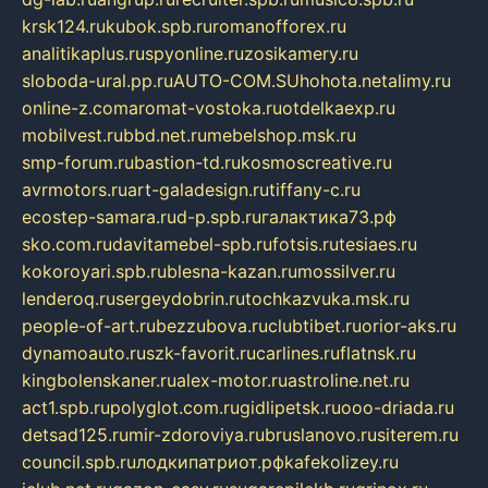
krsk124.ru
kubok.spb.ru
romanofforex.ru
analitikaplus.ru
spyonline.ru
zosikamery.ru
sloboda-ural.pp.ru
AUTO-COM.SU
hohota.net
alimy.ru
online-z.com
aromat-vostoka.ru
otdelkaexp.ru
mobilvest.ru
bbd.net.ru
mebelshop.msk.ru
smp-forum.ru
bastion-td.ru
kosmoscreative.ru
avrmotors.ru
art-galadesign.ru
tiffany-c.ru
ecostep-samara.ru
d-p.spb.ru
галактика73.рф
sko.com.ru
davitamebel-spb.ru
fotsis.ru
tesiaes.ru
kokoroyari.spb.ru
blesna-kazan.ru
mossilver.ru
lenderoq.ru
sergeydobrin.ru
tochkazvuka.msk.ru
people-of-art.ru
bezzubova.ru
clubtibet.ru
orior-aks.ru
dynamoauto.ru
szk-favorit.ru
carlines.ru
flatnsk.ru
kingbolenskaner.ru
alex-motor.ru
astroline.net.ru
act1.spb.ru
polyglot.com.ru
gidlipetsk.ru
ooo-driada.ru
detsad125.ru
mir-zdoroviya.ru
bruslanovo.ru
siterem.ru
council.spb.ru
лодкипатриот.рф
kafekolizey.ru