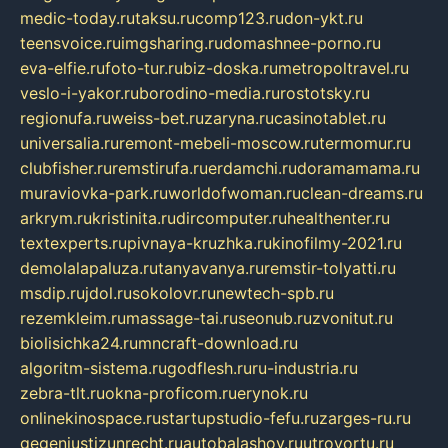
medic-today.ru
taksu.ru
comp123.ru
don-ykt.ru
teensvoice.ru
imgsharing.ru
domashnee-porno.ru
eva-elfie.ru
foto-tur.ru
biz-doska.ru
metropoltravel.ru
veslo-i-yakor.ru
borodino-media.ru
rostotsky.ru
regionufa.ru
weiss-bet.ru
zaryna.ru
casinotablet.ru
universalia.ru
remont-mebeli-moscow.ru
termomur.ru
clubfisher.ru
remstirufa.ru
erdamchi.ru
doramamama.ru
muraviovka-park.ru
worldofwoman.ru
clean-dreams.ru
arkrym.ru
kristinita.ru
dircomputer.ru
healthenter.ru
textexperts.ru
pivnaya-kruzhka.ru
kinofilmy-2021.ru
demolalapaluza.ru
tanyavanya.ru
remstir-tolyatti.ru
msdip.ru
jdol.ru
sokolovr.ru
newtech-spb.ru
rezemkleim.ru
massage-tai.ru
seonub.ru
zvonitut.ru
biolisichka24.ru
mncraft-download.ru
algoritm-sistema.ru
godflesh.ru
ru-industria.ru
zebra-tlt.ru
okna-proficom.ru
erynok.ru
onlinekinospace.ru
startupstudio-fefu.ru
zarges-ru.ru
gegenjustizunrecht.ru
autobalashov.ru
utrovortu.ru