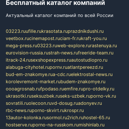
Бесплатный каталог компаний
Актуальный каталог компаний по всей России
03223.ru
ufille.ru
krasotata.ru
prazdnikdushi.ru
veetbox.ru
cinemapost.ru
ciam-fr.ru
kraft-you.ru
mega-press.ru
03223.ru
web-explore.ru
rastenuya.ru
eurovision-russia.ru
strah-news.ru
freeride-team.ru
itrack-24.ru
sexshopexpress.ru
autostudiopro.ru
alabuga-cityhotel.ru
pornv.ru
atlantpereezd.ru
bud-em-znakomye.ru
a-cdc.ru
elektrostal-news.ru
korolevremont-market.ru
budem-znakomye.ru
oooagrosnab.ru
fpodaso.ru
emfire.ru
pro-otdelky.ru
ukrasotki.ru
seksuzbek.ru
seks-uzbek.ru
porno-vk.ru
sovratili.ru
olecoon.ru
vd-dosug.ru
adonyev.ru
rbc-news.ru
porno-skvirt.ru
krospr.ru
13autor-kolonka.ru
sormol.ru
2rich.ru
hostel-65.ru
hostserve.ru
porno-na-russkom.ru
mishinlab.ru