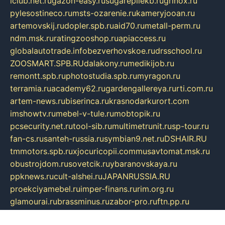
iclub.net.ru
gazon-easy.ru
sugarepilekb.ru
grinox.ru
pylesostineco.ru
msts-ozarenie.ru
kameryjooan.ru
artemovskij.ru
dopler.spb.ru
aid70.ru
metall-perm.ru
ndm.msk.ru
ratingzooshop.ru
apiaccess.ru
globalautotrade.info
bezverhovskoe.ru
drsschool.ru
ZOOSMART.SPB.RU
dalakony.ru
medikijob.ru
remontt.spb.ru
photostudia.spb.ru
myragon.ru
terramia.ru
academy62.ru
gardengallereya.ru
rti.com.ru
artem-news.ru
biserinca.ru
krasnodarkurort.com
imshowtv.ru
mebel-v-tule.ru
mobtopik.ru
pcsecurity.net.ru
tool-sib.ru
multimetrunit.ru
sp-tour.ru
fan-cs.ru
santeh-russia.ru
symbian9.net.ru
DSHAIR.RU
tmmotors.spb.ru
xjocuricopii.com
musavtomat.msk.ru
obustrojdom.ru
sovetcik.ru
ybaranovskaya.ru
ppknews.ru
cult-alshei.ru
JAPANRUSSIA.RU
proekciyamebel.ru
imper-finans.ru
rim.org.ru
glamourai.ru
brassminus.ru
zabor-pro.ru
ftn.pp.ru
dorogoe58.ru
laimengpacker.ru
kuzova-zapchasti.ru