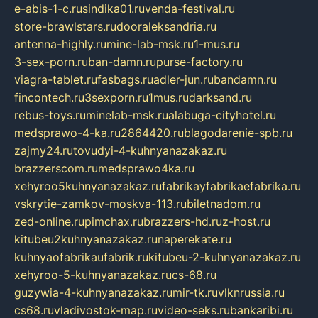
e-abis-1-c.ru
sindika01.ru
venda-festival.ru
store-brawlstars.ru
dooraleksandria.ru
antenna-highly.ru
mine-lab-msk.ru
1-mus.ru
3-sex-porn.ru
ban-damn.ru
purse-factory.ru
viagra-tablet.ru
fasbags.ru
adler-jun.ru
bandamn.ru
fincontech.ru
3sexporn.ru
1mus.ru
darksand.ru
rebus-toys.ru
minelab-msk.ru
alabuga-cityhotel.ru
medsprawo-4-ka.ru
2864420.ru
blagodarenie-spb.ru
zajmy24.ru
tovudyi-4-kuhnyanazakaz.ru
brazzerscom.ru
medsprawo4ka.ru
xehyroo5kuhnyanazakaz.ru
fabrikayfabrikaefabrika.ru
vskrytie-zamkov-moskva-113.ru
biletnadom.ru
zed-online.ru
pimchax.ru
brazzers-hd.ru
z-host.ru
kitubeu2kuhnyanazakaz.ru
naperekate.ru
kuhnyaofabrikaufabrik.ru
kitubeu-2-kuhnyanazakaz.ru
xehyroo-5-kuhnyanazakaz.ru
cs-68.ru
guzywia-4-kuhnyanazakaz.ru
mir-tk.ru
vlknrussia.ru
cs68.ru
vladivostok-map.ru
video-seks.ru
bankaribi.ru