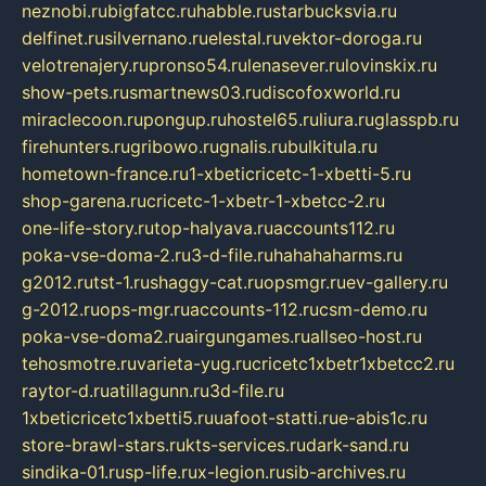
neznobi.ru
bigfatcc.ru
habble.ru
starbucksvia.ru
delfinet.ru
silvernano.ru
elestal.ru
vektor-doroga.ru
velotrenajery.ru
pronso54.ru
lenasever.ru
lovinskix.ru
show-pets.ru
smartnews03.ru
discofoxworld.ru
miraclecoon.ru
pongup.ru
hostel65.ru
liura.ru
glasspb.ru
firehunters.ru
gribowo.ru
gnalis.ru
bulkitula.ru
hometown-france.ru
1-xbeticricetc-1-xbetti-5.ru
shop-garena.ru
cricetc-1-xbetr-1-xbetcc-2.ru
one-life-story.ru
top-halyava.ru
accounts112.ru
poka-vse-doma-2.ru
3-d-file.ru
hahahaharms.ru
g2012.ru
tst-1.ru
shaggy-cat.ru
opsmgr.ru
ev-gallery.ru
g-2012.ru
ops-mgr.ru
accounts-112.ru
csm-demo.ru
poka-vse-doma2.ru
airgungames.ru
allseo-host.ru
tehosmotre.ru
varieta-yug.ru
cricetc1xbetr1xbetcc2.ru
raytor-d.ru
atillagunn.ru
3d-file.ru
1xbeticricetc1xbetti5.ru
uafoot-statti.ru
e-abis1c.ru
store-brawl-stars.ru
kts-services.ru
dark-sand.ru
sindika-01.ru
sp-life.ru
x-legion.ru
sib-archives.ru