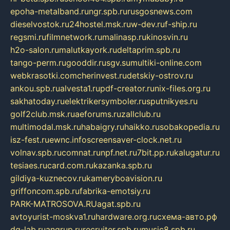
epoha-metalband.ru
ngr.spb.ru
rusgosnews.com
dieselvostok.ru
24hostel.msk.ru
w-dev.ru
f-ship.ru
regsmi.ru
filmnetwork.ru
malinasp.ru
kinosvin.ru
h2o-salon.ru
malutkayork.ru
deltaprim.spb.ru
tango-perm.ru
gooddir.ru
sgv.su
multiki-online.com
webkrasotki.com
cherinvest.ru
detskiy-ostrov.ru
ankou.spb.ru
alvesta1.ru
pdf-creator.ru
nix-files.org.ru
sakhatoday.ru
elektrikersymboler.ru
sputnikyes.ru
golf2club.msk.ru
aeforums.ru
zallclub.ru
multimodal.msk.ru
habaigry.ru
haikko.ru
sobakopedia.ru
isz-fest.ru
ewnc.info
screensaver-clock.net.ru
volnav.spb.ru
comnat.ru
npf.net.ru
7bit.pp.ru
kalugatur.ru
tesiaes.ru
card.com.ru
kazanka.spb.ru
gildiya-kuznecov.ru
kameryboavision.ru
griffoncom.spb.ru
fabrika-emotsiy.ru
PARK-MATROSOVA.RU
agat.spb.ru
avtoyurist-moskva1.ru
hardware.org.ru
схема-авто.рф
dg-lab.ru
angrup.ru
recruiter.spb.ru
music8.spb.ru