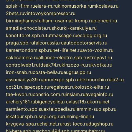
spiski-firm.ru
elara-m.ru
kinomusorka.ru
mkcslava.ru
2bets.ru
vintovoykompressor.ru
birminghamvsfulham.ru
sarmat-komp.ru
pioneeri.ru
amadis-chocolate.ru
shkurki-karakulya.ru
kanotiforet.spb.ru
tutmassage.ru
ecolog.org.ru
praga.spb.ru
falcorussia.ru
autodoctorservis.ru
kamertondom.spb.ru
net-life.net.ru
avto-vozim.ru
sakhcamera.ru
alliance-electro.spb.ru
stroyavt.ru
controlweb1.ru
tdsak74.ru
kinzozo-ru.ru
kvotka.ru
iron-snab.ru
costa-bella.ru
eugrus.pp.ru
associaciya39.ru
primexpo.spb.ru
bezmorchin.ru
ia2.ru
cpt21.ru
ispecspb.ru
regahost.ru
kolosok-elita.ru
tae-kwon.ru
consrio.com.ru
insiam.ru
avegainfo.ru
archery161.ru
bigencyclica.ru
vlast16.ru
korru.net
sarmiento.spb.su
extelopedia.ru
lammin-suo.spb.ru
iskatour.spb.ru
snpi.org.ru
running-line.ru
krygeva-spa.ru
chel.net.ru
rust-loco.ru
dugshop.ru
hl-beta.spb.ru
school494.spb.ru
mymubaby.ru