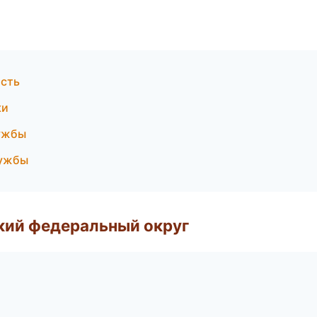
ость
ки
лужбы
лужбы
ский федеральный округ