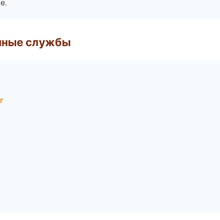
е.
чные службы
г