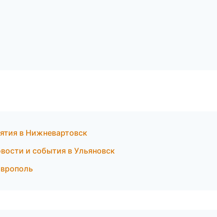
иятия в Нижневартовск
овости и события в Ульяновск
аврополь