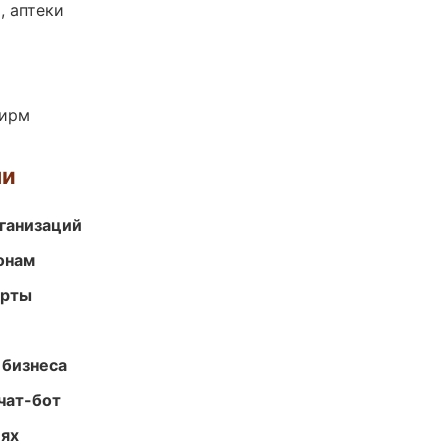
, аптеки
фирм
ми
ганизаций
онам
арты
 бизнеса
чат-бот
иях