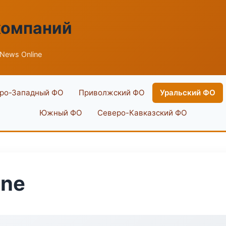
компаний
News Online
ро-Западный ФО
Приволжский ФО
Уральский ФО
Южный ФО
Северо-Кавказский ФО
ine