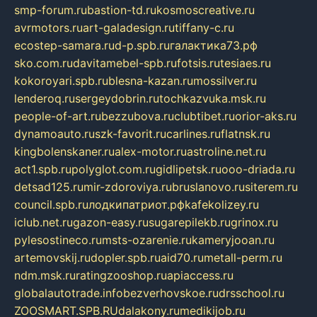
smp-forum.ru
bastion-td.ru
kosmoscreative.ru
avrmotors.ru
art-galadesign.ru
tiffany-c.ru
ecostep-samara.ru
d-p.spb.ru
галактика73.рф
sko.com.ru
davitamebel-spb.ru
fotsis.ru
tesiaes.ru
kokoroyari.spb.ru
blesna-kazan.ru
mossilver.ru
lenderoq.ru
sergeydobrin.ru
tochkazvuka.msk.ru
people-of-art.ru
bezzubova.ru
clubtibet.ru
orior-aks.ru
dynamoauto.ru
szk-favorit.ru
carlines.ru
flatnsk.ru
kingbolenskaner.ru
alex-motor.ru
astroline.net.ru
act1.spb.ru
polyglot.com.ru
gidlipetsk.ru
ooo-driada.ru
detsad125.ru
mir-zdoroviya.ru
bruslanovo.ru
siterem.ru
council.spb.ru
лодкипатриот.рф
kafekolizey.ru
iclub.net.ru
gazon-easy.ru
sugarepilekb.ru
grinox.ru
pylesostineco.ru
msts-ozarenie.ru
kameryjooan.ru
artemovskij.ru
dopler.spb.ru
aid70.ru
metall-perm.ru
ndm.msk.ru
ratingzooshop.ru
apiaccess.ru
globalautotrade.info
bezverhovskoe.ru
drsschool.ru
ZOOSMART.SPB.RU
dalakony.ru
medikijob.ru