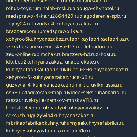
fincontech.ru
3sexporn.ru
1mus.ru
darksand.ru
rebus-toys.ru
minelab-msk.ru
alabuga-cityhotel.ru
medsprawo-4-ka.ru
2864420.ru
blagodarenie-spb.ru
zajmy24.ru
tovudyi-4-kuhnyanazakaz.ru
brazzerscom.ru
medsprawo4ka.ru
xehyroo5kuhnyanazakaz.ru
fabrikayfabrikaefabrika.ru
vskrytie-zamkov-moskva-113.ru
biletnadom.ru
zed-online.ru
pimchax.ru
brazzers-hd.ru
z-host.ru
kitubeu2kuhnyanazakaz.ru
naperekate.ru
kuhnyaofabrikaufabrik.ru
kitubeu-2-kuhnyanazakaz.ru
xehyroo-5-kuhnyanazakaz.ru
cs-68.ru
guzywia-4-kuhnyanazakaz.ru
mir-tk.ru
vlknrussia.ru
cs68.ru
vladivostok-map.ru
video-seks.ru
bankaribi.ru
raszar.ru
vskrytie-zamkov-moskva113.ru
lipetsktelecom.ru
tovudyi4kuhnyanazakaz.ru
seksuzb.ru
guzywia4kuhnyanazakaz.ru
fabrikaofabrikaokuhny.ru
kuhnyaekuhnyaafabrika.ru
kuhnyaykuhnyayfabrika.ru
e-abis1c.ru