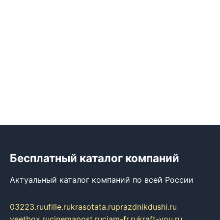
Бесплатный каталог компаний
Актуальный каталог компаний по всей России
03223.ru
ufille.ru
krasotata.ru
prazdnikdushi.ru
veetbox.ru
cinemapost.ru
ciam-fr.ru
kraft-you.ru