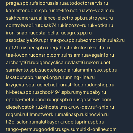
praga.spb.ru
falcorussia.ru
autodoctorservis.ru
kamertondom.spb.ru
net-life.net.ru
avto-vozim.ru
sakhcamera.ru
alliance-electro.spb.ru
stroyavt.ru
controlweb1.ru
tdsak74.ru
kinzozo-ru.ru
kvotka.ru
iron-snab.ru
costa-bella.ru
eugrus.pp.ru
associaciya39.ru
primexpo.spb.ru
bezmorchin.ru
ia2.ru
cpt21.ru
ispecspb.ru
regahost.ru
kolosok-elita.ru
tae-kwon.ru
consrio.com.ru
insiam.ru
avegainfo.ru
archery161.ru
bigencyclica.ru
vlast16.ru
korru.net
sarmiento.spb.su
extelopedia.ru
lammin-suo.spb.ru
iskatour.spb.ru
snpi.org.ru
running-line.ru
krygeva-spa.ru
chel.net.ru
rust-loco.ru
dugshop.ru
hl-beta.spb.ru
school494.spb.ru
mymubaby.ru
epoha-metalband.ru
ngr.spb.ru
rusgosnews.com
dieselvostok.ru
24hostel.msk.ru
w-dev.ru
f-ship.ru
regsmi.ru
filmnetwork.ru
malinasp.ru
kinosvin.ru
h2o-salon.ru
malutkayork.ru
deltaprim.spb.ru
tango-perm.ru
gooddir.ru
sgv.su
multiki-online.com