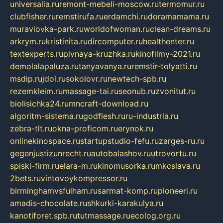
universalia.ru
remont-mebeli-moscow.ru
termomur.ru
clubfisher.ru
remstirufa.ru
erdamchi.ru
doramamama.ru
muraviovka-park.ru
worldofwoman.ru
clean-dreams.ru
arkrym.ru
kristinita.ru
dircomputer.ru
healthenter.ru
textexperts.ru
pivnaya-kruzhka.ru
kinofilmy-2021.ru
demolalapaluza.ru
tanyavanya.ru
remstir-tolyatti.ru
msdip.ru
jdol.ru
sokolovr.ru
newtech-spb.ru
rezemkleim.ru
massage-tai.ru
seonub.ru
zvonitut.ru
biolisichka24.ru
mncraft-download.ru
algoritm-sistema.ru
godflesh.ru
ru-industria.ru
zebra-tlt.ru
okna-proficom.ru
erynok.ru
onlinekinospace.ru
startupstudio-fefu.ru
zarges-ru.ru
gegenjustizunrecht.ru
autobalashov.ru
utrovortu.ru
spiski-firm.ru
elara-m.ru
kinomusorka.ru
mkcslava.ru
2bets.ru
vintovoykompressor.ru
birminghamvsfulham.ru
sarmat-komp.ru
pioneeri.ru
amadis-chocolate.ru
shkurki-karakulya.ru
kanotiforet.spb.ru
tutmassage.ru
ecolog.org.ru