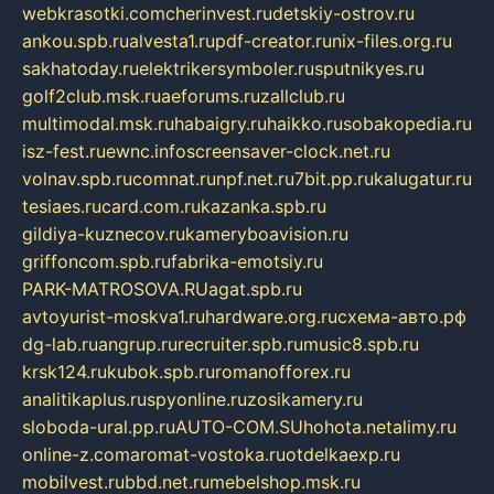
webkrasotki.com
cherinvest.ru
detskiy-ostrov.ru
ankou.spb.ru
alvesta1.ru
pdf-creator.ru
nix-files.org.ru
sakhatoday.ru
elektrikersymboler.ru
sputnikyes.ru
golf2club.msk.ru
aeforums.ru
zallclub.ru
multimodal.msk.ru
habaigry.ru
haikko.ru
sobakopedia.ru
isz-fest.ru
ewnc.info
screensaver-clock.net.ru
volnav.spb.ru
comnat.ru
npf.net.ru
7bit.pp.ru
kalugatur.ru
tesiaes.ru
card.com.ru
kazanka.spb.ru
gildiya-kuznecov.ru
kameryboavision.ru
griffoncom.spb.ru
fabrika-emotsiy.ru
PARK-MATROSOVA.RU
agat.spb.ru
avtoyurist-moskva1.ru
hardware.org.ru
схема-авто.рф
dg-lab.ru
angrup.ru
recruiter.spb.ru
music8.spb.ru
krsk124.ru
kubok.spb.ru
romanofforex.ru
analitikaplus.ru
spyonline.ru
zosikamery.ru
sloboda-ural.pp.ru
AUTO-COM.SU
hohota.net
alimy.ru
online-z.com
aromat-vostoka.ru
otdelkaexp.ru
mobilvest.ru
bbd.net.ru
mebelshop.msk.ru