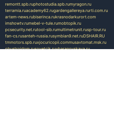
remontt.spb.ru
photostudia.spb.ru
myragon.ru
terramia.ru
academy62.ru
gardengallereya.ru
rti.com.ru
artem-news.ru
biserinca.ru
krasnodarkurort.com
imshowtv.ru
mebel-v-tule.ru
mobtopik.ru
pcsecurity.net.ru
tool-sib.ru
multimetrunit.ru
sp-tour.ru
fan-cs.ru
santeh-russia.ru
symbian9.net.ru
DSHAIR.RU
tmmotors.spb.ru
xjocuricopii.com
musavtomat.msk.ru
obustrojdom.ru
sovetcik.ru
ybaranovskaya.ru
ppknews.ru
cult-alshei.ru
JAPANRUSSIA.RU
proekciyamebel.ru
imper-finans.ru
rim.org.ru
glamourai.ru
brassminus.ru
zabor-pro.ru
ftn.pp.ru
dorogoe58.ru
laimengpacker.ru
kuzova-zapchasti.ru
sageerp.ru
taxodrom.ru
dsrazvitie.ru
hardcity.net.ru
ratinghomegames.ru
topservice25.ru
gubernyan.ru
gtglasslined.ru
ii4.ru
tssport.spb.ru
andorra24.com
blackwallstreet.ru
oboimos.ru
optim-doors.com.ru
ikuch.ru
nycr.org.ru
npa21.ru
vremya-ch.spb.ru
desert000.ru
ivtorgi.ru
ifiori.ru
catalog-statei.ru