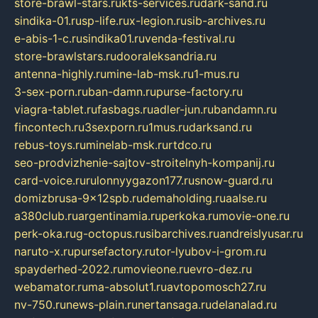
store-brawl-stars.ru
kts-services.ru
dark-sand.ru
sindika-01.ru
sp-life.ru
x-legion.ru
sib-archives.ru
e-abis-1-c.ru
sindika01.ru
venda-festival.ru
store-brawlstars.ru
dooraleksandria.ru
antenna-highly.ru
mine-lab-msk.ru
1-mus.ru
3-sex-porn.ru
ban-damn.ru
purse-factory.ru
viagra-tablet.ru
fasbags.ru
adler-jun.ru
bandamn.ru
fincontech.ru
3sexporn.ru
1mus.ru
darksand.ru
rebus-toys.ru
minelab-msk.ru
rtdco.ru
seo-prodvizhenie-sajtov-stroitelnyh-kompanij.ru
card-voice.ru
rulonnyygazon177.ru
snow-guard.ru
domizbrusa-9x12spb.ru
demaholding.ru
aalse.ru
a380club.ru
argentinamia.ru
perkoka.ru
movie-one.ru
perk-oka.ru
g-octopus.ru
sibarchives.ru
andreislyusar.ru
naruto-x.ru
pursefactory.ru
tor-lyubov-i-grom.ru
spayderhed-2022.ru
movieone.ru
evro-dez.ru
webamator.ru
ma-absolut1.ru
avtopomosch27.ru
nv-750.ru
news-plain.ru
nertansaga.ru
delanalad.ru