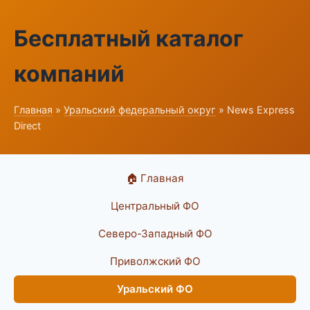
Бесплатный каталог
компаний
Главная
»
Уральский федеральный округ
» News Express
Direct
🏠 Главная
Центральный ФО
Северо-Западный ФО
Приволжский ФО
Уральский ФО