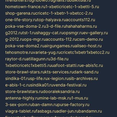
firehunters.ru
gribowo.ru
gnalis.ru
bulkitula.ru
hometown-france.ru
1-xbeticricetc-1-xbetti-5.ru
shop-garena.ru
cricetc-1-xbetr-1-xbetcc-2.ru
one-life-story.ru
top-halyava.ru
accounts112.ru
poka-vse-doma-2.ru
3-d-file.ru
hahahaharms.ru
g2012.ru
tst-1.ru
shaggy-cat.ru
opsmgr.ru
ev-gallery.ru
g-2012.ru
ops-mgr.ru
accounts-112.ru
csm-demo.ru
poka-vse-doma2.ru
airgungames.ru
allseo-host.ru
tehosmotre.ru
varieta-yug.ru
cricetc1xbetr1xbetcc2.ru
raytor-d.ru
atillagunn.ru
3d-file.ru
1xbeticricetc1xbetti5.ru
uafoot-statti.ru
e-abis1c.ru
store-brawl-stars.ru
kts-services.ru
dark-sand.ru
sindika-01.ru
sp-life.ru
x-legion.ru
sib-archives.ru
e-abis-1-c.ru
sindika01.ru
venda-festival.ru
store-brawlstars.ru
dooraleksandria.ru
antenna-highly.ru
mine-lab-msk.ru
1-mus.ru
3-sex-porn.ru
ban-damn.ru
purse-factory.ru
viagra-tablet.ru
fasbags.ru
adler-jun.ru
bandamn.ru