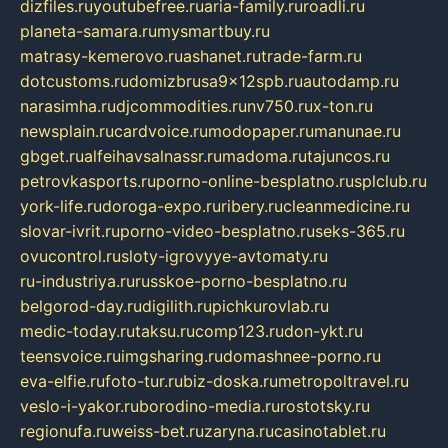
dizfiles.ru
youtubefree.ru
aria-family.ru
roadli.ru
planeta-samara.ru
mysmartbuy.ru
matrasy-kemerovo.ru
ashanet.ru
trade-farm.ru
dotcustoms.ru
domizbrusa9x12spb.ru
autodamp.ru
narasimha.ru
djcommodities.ru
nv750.ru
x-ton.ru
newsplain.ru
cardvoice.ru
modopaper.ru
manunae.ru
gbget.ru
alfeihavsalnassr.ru
madoma.ru
tajuncos.ru
petrovkasports.ru
porno-online-besplatno.ru
splclub.ru
york-life.ru
doroga-expo.ru
ribery.ru
cleanmedicine.ru
slovar-ivrit.ru
porno-video-besplatno.ru
seks-365.ru
ovucontrol.ru
sloty-igrovyye-avtomaty.ru
ru-industriya.ru
russkoe-porno-besplatno.ru
belgorod-day.ru
digilith.ru
pichkurovlab.ru
medic-today.ru
taksu.ru
comp123.ru
don-ykt.ru
teensvoice.ru
imgsharing.ru
domashnee-porno.ru
eva-elfie.ru
foto-tur.ru
biz-doska.ru
metropoltravel.ru
veslo-i-yakor.ru
borodino-media.ru
rostotsky.ru
regionufa.ru
weiss-bet.ru
zaryna.ru
casinotablet.ru