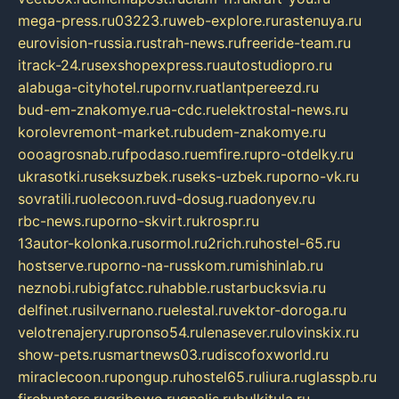
mega-press.ru
03223.ru
web-explore.ru
rastenuya.ru
eurovision-russia.ru
strah-news.ru
freeride-team.ru
itrack-24.ru
sexshopexpress.ru
autostudiopro.ru
alabuga-cityhotel.ru
pornv.ru
atlantpereezd.ru
bud-em-znakomye.ru
a-cdc.ru
elektrostal-news.ru
korolevremont-market.ru
budem-znakomye.ru
oooagrosnab.ru
fpodaso.ru
emfire.ru
pro-otdelky.ru
ukrasotki.ru
seksuzbek.ru
seks-uzbek.ru
porno-vk.ru
sovratili.ru
olecoon.ru
vd-dosug.ru
adonyev.ru
rbc-news.ru
porno-skvirt.ru
krospr.ru
13autor-kolonka.ru
sormol.ru
2rich.ru
hostel-65.ru
hostserve.ru
porno-na-russkom.ru
mishinlab.ru
neznobi.ru
bigfatcc.ru
habble.ru
starbucksvia.ru
delfinet.ru
silvernano.ru
elestal.ru
vektor-doroga.ru
velotrenajery.ru
pronso54.ru
lenasever.ru
lovinskix.ru
show-pets.ru
smartnews03.ru
discofoxworld.ru
miraclecoon.ru
pongup.ru
hostel65.ru
liura.ru
glasspb.ru