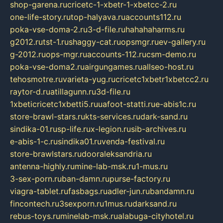
shop-garena.ru
cricetc-1-xbetr-1-xbetcc-2.ru
one-life-story.ru
top-halyava.ru
accounts112.ru
poka-vse-doma-2.ru
3-d-file.ru
hahahaharms.ru
g2012.ru
tst-1.ru
shaggy-cat.ru
opsmgr.ru
ev-gallery.ru
g-2012.ru
ops-mgr.ru
accounts-112.ru
csm-demo.ru
poka-vse-doma2.ru
airgungames.ru
allseo-host.ru
tehosmotre.ru
varieta-yug.ru
cricetc1xbetr1xbetcc2.ru
raytor-d.ru
atillagunn.ru
3d-file.ru
1xbeticricetc1xbetti5.ru
uafoot-statti.ru
e-abis1c.ru
store-brawl-stars.ru
kts-services.ru
dark-sand.ru
sindika-01.ru
sp-life.ru
x-legion.ru
sib-archives.ru
e-abis-1-c.ru
sindika01.ru
venda-festival.ru
store-brawlstars.ru
dooraleksandria.ru
antenna-highly.ru
mine-lab-msk.ru
1-mus.ru
3-sex-porn.ru
ban-damn.ru
purse-factory.ru
viagra-tablet.ru
fasbags.ru
adler-jun.ru
bandamn.ru
fincontech.ru
3sexporn.ru
1mus.ru
darksand.ru
rebus-toys.ru
minelab-msk.ru
alabuga-cityhotel.ru