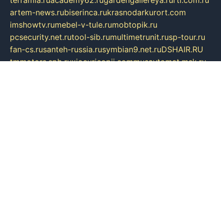
artem-news.ru
biserinca.ru
krasnodarkurort.com
imshowtv.ru
mebel-v-tule.ru
mobtopik.ru
pcsecurity.net.ru
tool-sib.ru
multimetrunit.ru
sp-tour.ru
fan-cs.ru
santeh-russia.ru
symbian9.net.ru
DSHAIR.RU
tmmotors.spb.ru
xjocuricopii.com
musavtomat.msk.ru
obustrojdom.ru
sovetcik.ru
ybaranovskaya.ru
ppknews.ru
cult-alshei.ru
JAPANRUSSIA.RU
proekciyamebel.ru
imper-finans.ru
rim.org.ru
glamourai.ru
brassminus.ru
zabor-pro.ru
ftn.pp.ru
dorogoe58.ru
laimengpacker.ru
kuzova-zapchasti.ru
sageerp.ru
taxodrom.ru
dsrazvitie.ru
hardcity.net.ru
ratinghomegames.ru
topservice25.ru
gubernyan.ru
gtglasslined.ru
ii4.ru
tssport.spb.ru
andorra24.com
blackwallstreet.ru
oboimos.ru
optim-doors.com.ru
ikuch.ru
nycr.org.ru
npa21.ru
vremya-ch.spb.ru
desert000.ru
ivtorgi.ru
ifiori.ru
catalog-statei.ru
dcv.org.ru
spetsmaster174.ru
ipkameryhiseeu.ru