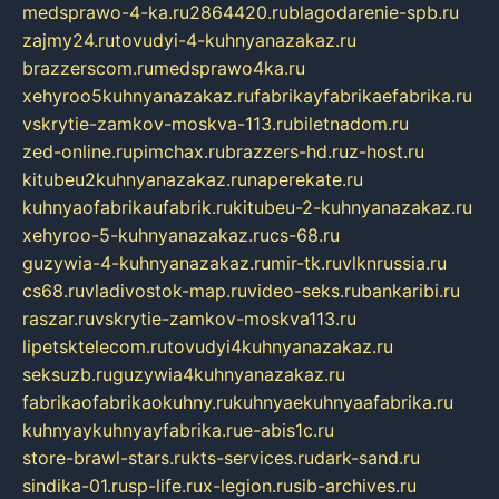
medsprawo-4-ka.ru
2864420.ru
blagodarenie-spb.ru
zajmy24.ru
tovudyi-4-kuhnyanazakaz.ru
brazzerscom.ru
medsprawo4ka.ru
xehyroo5kuhnyanazakaz.ru
fabrikayfabrikaefabrika.ru
vskrytie-zamkov-moskva-113.ru
biletnadom.ru
zed-online.ru
pimchax.ru
brazzers-hd.ru
z-host.ru
kitubeu2kuhnyanazakaz.ru
naperekate.ru
kuhnyaofabrikaufabrik.ru
kitubeu-2-kuhnyanazakaz.ru
xehyroo-5-kuhnyanazakaz.ru
cs-68.ru
guzywia-4-kuhnyanazakaz.ru
mir-tk.ru
vlknrussia.ru
cs68.ru
vladivostok-map.ru
video-seks.ru
bankaribi.ru
raszar.ru
vskrytie-zamkov-moskva113.ru
lipetsktelecom.ru
tovudyi4kuhnyanazakaz.ru
seksuzb.ru
guzywia4kuhnyanazakaz.ru
fabrikaofabrikaokuhny.ru
kuhnyaekuhnyaafabrika.ru
kuhnyaykuhnyayfabrika.ru
e-abis1c.ru
store-brawl-stars.ru
kts-services.ru
dark-sand.ru
sindika-01.ru
sp-life.ru
x-legion.ru
sib-archives.ru