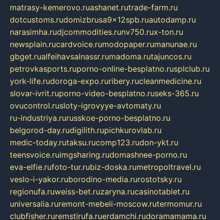
matrasy-kemerovo.ru
ashanet.ru
trade-farm.ru
dotcustoms.ru
domizbrusa9x12spb.ru
autodamp.ru
narasimha.ru
djcommodities.ru
nv750.ru
x-ton.ru
newsplain.ru
cardvoice.ru
modopaper.ru
manunae.ru
gbget.ru
alfeihavsalnassr.ru
madoma.ru
tajuncos.ru
petrovkasports.ru
porno-online-besplatno.ru
splclub.ru
york-life.ru
doroga-expo.ru
ribery.ru
cleanmedicine.ru
slovar-ivrit.ru
porno-video-besplatno.ru
seks-365.ru
ovucontrol.ru
sloty-igrovyye-avtomaty.ru
ru-industriya.ru
russkoe-porno-besplatno.ru
belgorod-day.ru
digilith.ru
pichkurovlab.ru
medic-today.ru
taksu.ru
comp123.ru
don-ykt.ru
teensvoice.ru
imgsharing.ru
domashnee-porno.ru
eva-elfie.ru
foto-tur.ru
biz-doska.ru
metropoltravel.ru
veslo-i-yakor.ru
borodino-media.ru
rostotsky.ru
regionufa.ru
weiss-bet.ru
zaryna.ru
casinotablet.ru
universalia.ru
remont-mebeli-moscow.ru
termomur.ru
clubfisher.ru
remstirufa.ru
erdamchi.ru
doramamama.ru