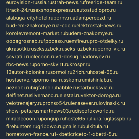
eurovision-russia.ru
strah-news.ru
freeride-team.ru
itrack-24.ru
sexshopexpress.ru
autostudiopro.ru
alabuga-cityhotel.ru
pornv.ru
atlantpereezd.ru
bud-em-znakomye.ru
a-cdc.ru
elektrostal-news.ru
korolevremont-market.ru
budem-znakomye.ru
oooagrosnab.ru
fpodaso.ru
emfire.ru
pro-otdelky.ru
ukrasotki.ru
seksuzbek.ru
seks-uzbek.ru
porno-vk.ru
sovratili.ru
olecoon.ru
vd-dosug.ru
adonyev.ru
rbc-news.ru
porno-skvirt.ru
krospr.ru
13autor-kolonka.ru
sormol.ru
2rich.ru
hostel-65.ru
hostserve.ru
porno-na-russkom.ru
mishinlab.ru
neznobi.ru
bigfatcc.ru
habble.ru
starbucksvia.ru
delfinet.ru
silvernano.ru
elestal.ru
vektor-doroga.ru
velotrenajery.ru
pronso54.ru
lenasever.ru
lovinskix.ru
show-pets.ru
smartnews03.ru
discofoxworld.ru
miraclecoon.ru
pongup.ru
hostel65.ru
liura.ru
glasspb.ru
firehunters.ru
gribowo.ru
gnalis.ru
bulkitula.ru
hometown-france.ru
1-xbeticricetc-1-xbetti-5.ru