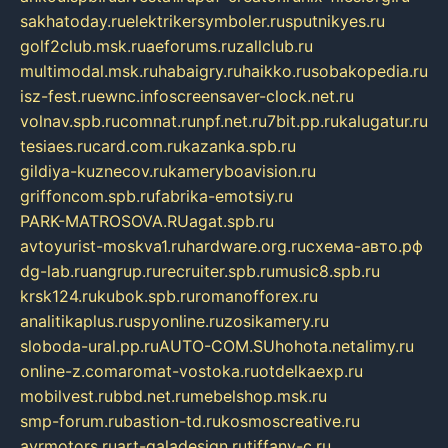
sakhatoday.ru
elektrikersymboler.ru
sputnikyes.ru
golf2club.msk.ru
aeforums.ru
zallclub.ru
multimodal.msk.ru
habaigry.ru
haikko.ru
sobakopedia.ru
isz-fest.ru
ewnc.info
screensaver-clock.net.ru
volnav.spb.ru
comnat.ru
npf.net.ru
7bit.pp.ru
kalugatur.ru
tesiaes.ru
card.com.ru
kazanka.spb.ru
gildiya-kuznecov.ru
kameryboavision.ru
griffoncom.spb.ru
fabrika-emotsiy.ru
PARK-MATROSOVA.RU
agat.spb.ru
avtoyurist-moskva1.ru
hardware.org.ru
схема-авто.рф
dg-lab.ru
angrup.ru
recruiter.spb.ru
music8.spb.ru
krsk124.ru
kubok.spb.ru
romanofforex.ru
analitikaplus.ru
spyonline.ru
zosikamery.ru
sloboda-ural.pp.ru
AUTO-COM.SU
hohota.net
alimy.ru
online-z.com
aromat-vostoka.ru
otdelkaexp.ru
mobilvest.ru
bbd.net.ru
mebelshop.msk.ru
smp-forum.ru
bastion-td.ru
kosmoscreative.ru
avrmotors.ru
art-galadesign.ru
tiffany-c.ru