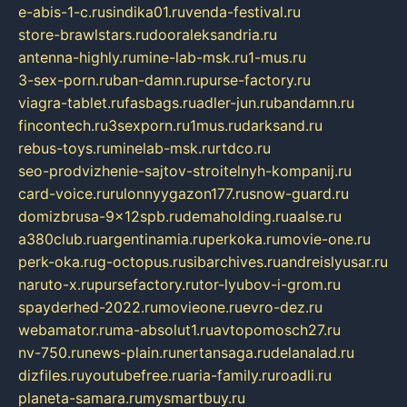
e-abis-1-c.ru
sindika01.ru
venda-festival.ru
store-brawlstars.ru
dooraleksandria.ru
antenna-highly.ru
mine-lab-msk.ru
1-mus.ru
3-sex-porn.ru
ban-damn.ru
purse-factory.ru
viagra-tablet.ru
fasbags.ru
adler-jun.ru
bandamn.ru
fincontech.ru
3sexporn.ru
1mus.ru
darksand.ru
rebus-toys.ru
minelab-msk.ru
rtdco.ru
seo-prodvizhenie-sajtov-stroitelnyh-kompanij.ru
card-voice.ru
rulonnyygazon177.ru
snow-guard.ru
domizbrusa-9x12spb.ru
demaholding.ru
aalse.ru
a380club.ru
argentinamia.ru
perkoka.ru
movie-one.ru
perk-oka.ru
g-octopus.ru
sibarchives.ru
andreislyusar.ru
naruto-x.ru
pursefactory.ru
tor-lyubov-i-grom.ru
spayderhed-2022.ru
movieone.ru
evro-dez.ru
webamator.ru
ma-absolut1.ru
avtopomosch27.ru
nv-750.ru
news-plain.ru
nertansaga.ru
delanalad.ru
dizfiles.ru
youtubefree.ru
aria-family.ru
roadli.ru
planeta-samara.ru
mysmartbuy.ru