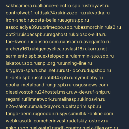
sakhcamera.ru
alliance-electro.spb.ru
stroyavt.ru
controlweb1.ru
tdsak74.ru
kinzozo-ru.ru
kvotka.ru
iron-snab.ru
costa-bella.ru
eugrus.pp.ru
associaciya39.ru
primexpo.spb.ru
bezmorchin.ru
ia2.ru
cpt21.ru
ispecspb.ru
regahost.ru
kolosok-elita.ru
tae-kwon.ru
consrio.com.ru
insiam.ru
avegainfo.ru
archery161.ru
bigencyclica.ru
vlast16.ru
korru.net
sarmiento.spb.su
extelopedia.ru
lammin-suo.spb.ru
iskatour.spb.ru
snpi.org.ru
running-line.ru
krygeva-spa.ru
chel.net.ru
rust-loco.ru
dugshop.ru
hl-beta.spb.ru
school494.spb.ru
mymubaby.ru
epoha-metalband.ru
ngr.spb.ru
rusgosnews.com
dieselvostok.ru
24hostel.msk.ru
w-dev.ru
f-ship.ru
regsmi.ru
filmnetwork.ru
malinasp.ru
kinosvin.ru
h2o-salon.ru
malutkayork.ru
deltaprim.spb.ru
tango-perm.ru
gooddir.ru
sgv.su
multiki-online.com
webkrasotki.com
cherinvest.ru
detskiy-ostrov.ru
ankou.spb.ru
alvesta1.ru
pdf-creator.ru
nix-files.org.ru