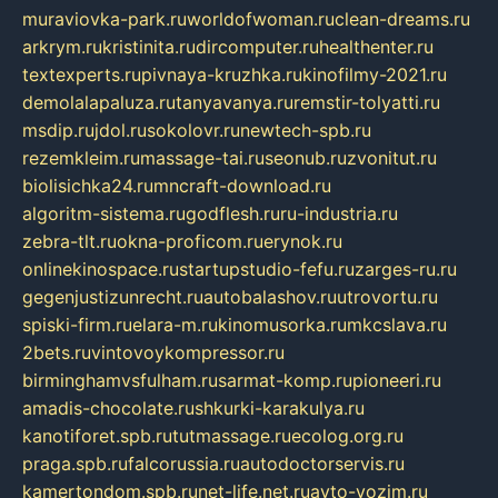
muraviovka-park.ru
worldofwoman.ru
clean-dreams.ru
arkrym.ru
kristinita.ru
dircomputer.ru
healthenter.ru
textexperts.ru
pivnaya-kruzhka.ru
kinofilmy-2021.ru
demolalapaluza.ru
tanyavanya.ru
remstir-tolyatti.ru
msdip.ru
jdol.ru
sokolovr.ru
newtech-spb.ru
rezemkleim.ru
massage-tai.ru
seonub.ru
zvonitut.ru
biolisichka24.ru
mncraft-download.ru
algoritm-sistema.ru
godflesh.ru
ru-industria.ru
zebra-tlt.ru
okna-proficom.ru
erynok.ru
onlinekinospace.ru
startupstudio-fefu.ru
zarges-ru.ru
gegenjustizunrecht.ru
autobalashov.ru
utrovortu.ru
spiski-firm.ru
elara-m.ru
kinomusorka.ru
mkcslava.ru
2bets.ru
vintovoykompressor.ru
birminghamvsfulham.ru
sarmat-komp.ru
pioneeri.ru
amadis-chocolate.ru
shkurki-karakulya.ru
kanotiforet.spb.ru
tutmassage.ru
ecolog.org.ru
praga.spb.ru
falcorussia.ru
autodoctorservis.ru
kamertondom.spb.ru
net-life.net.ru
avto-vozim.ru