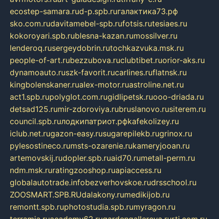
ecostep-samara.ru
d-p.spb.ru
галактика73.рф
sko.com.ru
davitamebel-spb.ru
fotsis.ru
tesiaes.ru
kokoroyari.spb.ru
blesna-kazan.ru
mossilver.ru
lenderoq.ru
sergeydobrin.ru
tochkazvuka.msk.ru
people-of-art.ru
bezzubova.ru
clubtibet.ru
orior-aks.ru
dynamoauto.ru
szk-favorit.ru
carlines.ru
flatnsk.ru
kingbolenskaner.ru
alex-motor.ru
astroline.net.ru
act1.spb.ru
polyglot.com.ru
gidlipetsk.ru
ooo-driada.ru
detsad125.ru
mir-zdoroviya.ru
bruslanovo.ru
siterem.ru
council.spb.ru
лодкипатриот.рф
kafekolizey.ru
iclub.net.ru
gazon-easy.ru
sugarepilekb.ru
grinox.ru
pylesostineco.ru
msts-ozarenie.ru
kameryjooan.ru
artemovskij.ru
dopler.spb.ru
aid70.ru
metall-perm.ru
ndm.msk.ru
ratingzooshop.ru
apiaccess.ru
globalautotrade.info
bezverhovskoe.ru
drsschool.ru
ZOOSMART.SPB.RU
dalakony.ru
medikijob.ru
remontt.spb.ru
photostudia.spb.ru
myragon.ru
terramia.ru
academy62.ru
gardengallereya.ru
rti.com.ru