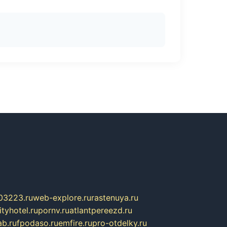
03223.ru
web-explore.ru
rastenuya.ru
tyhotel.ru
pornv.ru
atlantpereezd.ru
b.ru
fpodaso.ru
emfire.ru
pro-otdelky.ru