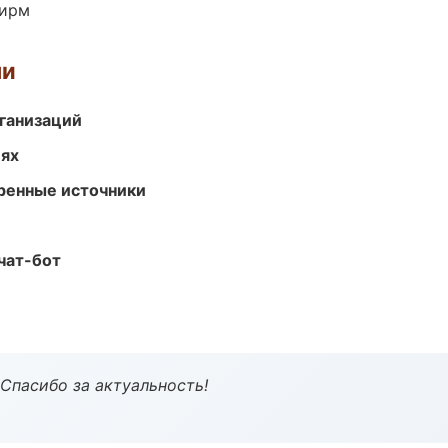
фирм
ми
ганизаций
иях
еренные источники
чат-бот
 Спасибо за актуальность!