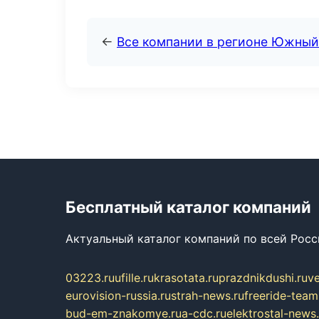
←
Все компании в регионе Южный
Бесплатный каталог компаний
Актуальный каталог компаний по всей Рос
03223.ru
ufille.ru
krasotata.ru
prazdnikdushi.ru
v
eurovision-russia.ru
strah-news.ru
freeride-team
bud-em-znakomye.ru
a-cdc.ru
elektrostal-news.