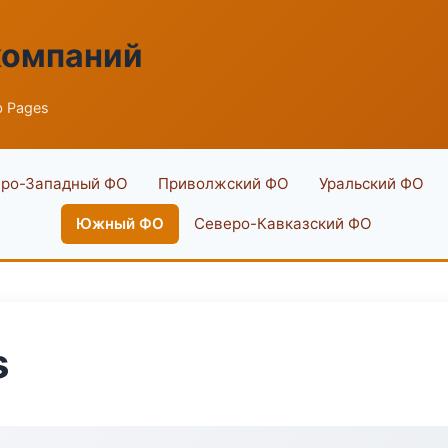
компаний
b Pages
ро-Западный ФО
Приволжский ФО
Уральский ФО
Южный ФО
Северо-Кавказский ФО
s