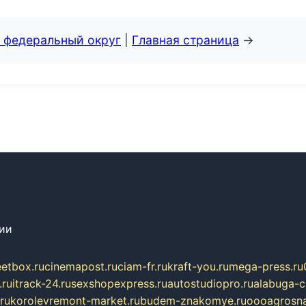
 федеральный округ
|
Главная страница
→
сии
eetbox.ru
cinemapost.ru
ciam-fr.ru
kraft-you.ru
mega-press.ru
.ru
itrack-24.ru
sexshopexpress.ru
autostudiopro.ru
alabuga-ci
ru
korolevremont-market.ru
budem-znakomye.ru
oooagrosna