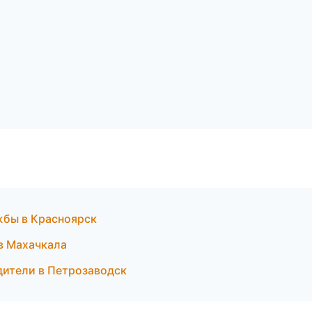
жбы в Красноярск
в Махачкала
одители в Петрозаводск