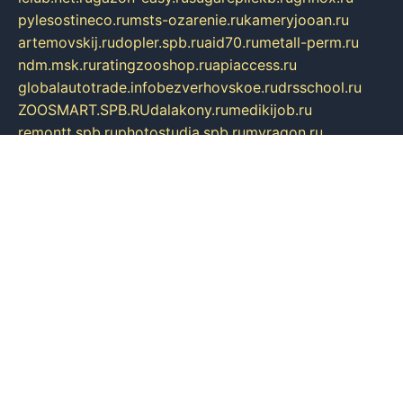
pylesostineco.ru
msts-ozarenie.ru
kameryjooan.ru
artemovskij.ru
dopler.spb.ru
aid70.ru
metall-perm.ru
ndm.msk.ru
ratingzooshop.ru
apiaccess.ru
globalautotrade.info
bezverhovskoe.ru
drsschool.ru
ZOOSMART.SPB.RU
dalakony.ru
medikijob.ru
remontt.spb.ru
photostudia.spb.ru
myragon.ru
terramia.ru
academy62.ru
gardengallereya.ru
rti.com.ru
artem-news.ru
biserinca.ru
krasnodarkurort.com
imshowtv.ru
mebel-v-tule.ru
mobtopik.ru
pcsecurity.net.ru
tool-sib.ru
multimetrunit.ru
sp-tour.ru
fan-cs.ru
santeh-russia.ru
symbian9.net.ru
DSHAIR.RU
tmmotors.spb.ru
xjocuricopii.com
musavtomat.msk.ru
obustrojdom.ru
sovetcik.ru
ybaranovskaya.ru
ppknews.ru
cult-alshei.ru
JAPANRUSSIA.RU
proekciyamebel.ru
imper-finans.ru
rim.org.ru
glamourai.ru
brassminus.ru
zabor-pro.ru
ftn.pp.ru
dorogoe58.ru
laimengpacker.ru
kuzova-zapchasti.ru
sageerp.ru
taxodrom.ru
dsrazvitie.ru
hardcity.net.ru