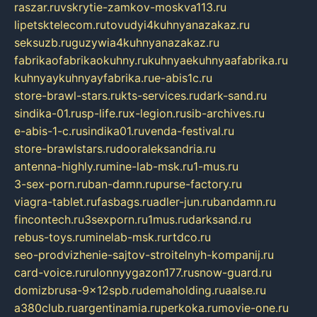
raszar.ru
vskrytie-zamkov-moskva113.ru
lipetsktelecom.ru
tovudyi4kuhnyanazakaz.ru
seksuzb.ru
guzywia4kuhnyanazakaz.ru
fabrikaofabrikaokuhny.ru
kuhnyaekuhnyaafabrika.ru
kuhnyaykuhnyayfabrika.ru
e-abis1c.ru
store-brawl-stars.ru
kts-services.ru
dark-sand.ru
sindika-01.ru
sp-life.ru
x-legion.ru
sib-archives.ru
e-abis-1-c.ru
sindika01.ru
venda-festival.ru
store-brawlstars.ru
dooraleksandria.ru
antenna-highly.ru
mine-lab-msk.ru
1-mus.ru
3-sex-porn.ru
ban-damn.ru
purse-factory.ru
viagra-tablet.ru
fasbags.ru
adler-jun.ru
bandamn.ru
fincontech.ru
3sexporn.ru
1mus.ru
darksand.ru
rebus-toys.ru
minelab-msk.ru
rtdco.ru
seo-prodvizhenie-sajtov-stroitelnyh-kompanij.ru
card-voice.ru
rulonnyygazon177.ru
snow-guard.ru
domizbrusa-9x12spb.ru
demaholding.ru
aalse.ru
a380club.ru
argentinamia.ru
perkoka.ru
movie-one.ru