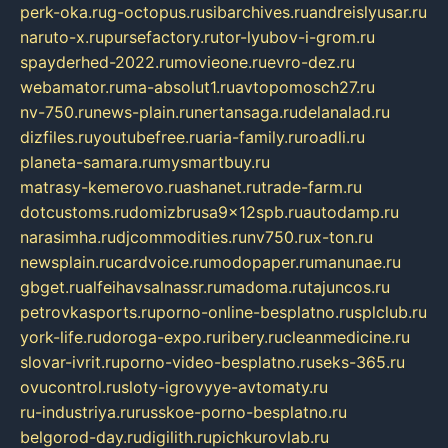
perk-oka.ru
g-octopus.ru
sibarchives.ru
andreislyusar.ru
naruto-x.ru
pursefactory.ru
tor-lyubov-i-grom.ru
spayderhed-2022.ru
movieone.ru
evro-dez.ru
webamator.ru
ma-absolut1.ru
avtopomosch27.ru
nv-750.ru
news-plain.ru
nertansaga.ru
delanalad.ru
dizfiles.ru
youtubefree.ru
aria-family.ru
roadli.ru
planeta-samara.ru
mysmartbuy.ru
matrasy-kemerovo.ru
ashanet.ru
trade-farm.ru
dotcustoms.ru
domizbrusa9x12spb.ru
autodamp.ru
narasimha.ru
djcommodities.ru
nv750.ru
x-ton.ru
newsplain.ru
cardvoice.ru
modopaper.ru
manunae.ru
gbget.ru
alfeihavsalnassr.ru
madoma.ru
tajuncos.ru
petrovkasports.ru
porno-online-besplatno.ru
splclub.ru
york-life.ru
doroga-expo.ru
ribery.ru
cleanmedicine.ru
slovar-ivrit.ru
porno-video-besplatno.ru
seks-365.ru
ovucontrol.ru
sloty-igrovyye-avtomaty.ru
ru-industriya.ru
russkoe-porno-besplatno.ru
belgorod-day.ru
digilith.ru
pichkurovlab.ru