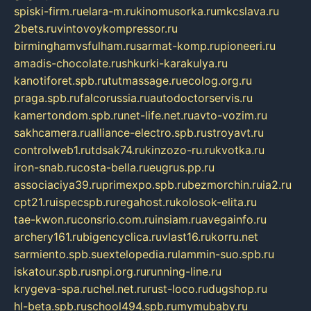
spiski-firm.ru
elara-m.ru
kinomusorka.ru
mkcslava.ru
2bets.ru
vintovoykompressor.ru
birminghamvsfulham.ru
sarmat-komp.ru
pioneeri.ru
amadis-chocolate.ru
shkurki-karakulya.ru
kanotiforet.spb.ru
tutmassage.ru
ecolog.org.ru
praga.spb.ru
falcorussia.ru
autodoctorservis.ru
kamertondom.spb.ru
net-life.net.ru
avto-vozim.ru
sakhcamera.ru
alliance-electro.spb.ru
stroyavt.ru
controlweb1.ru
tdsak74.ru
kinzozo-ru.ru
kvotka.ru
iron-snab.ru
costa-bella.ru
eugrus.pp.ru
associaciya39.ru
primexpo.spb.ru
bezmorchin.ru
ia2.ru
cpt21.ru
ispecspb.ru
regahost.ru
kolosok-elita.ru
tae-kwon.ru
consrio.com.ru
insiam.ru
avegainfo.ru
archery161.ru
bigencyclica.ru
vlast16.ru
korru.net
sarmiento.spb.su
extelopedia.ru
lammin-suo.spb.ru
iskatour.spb.ru
snpi.org.ru
running-line.ru
krygeva-spa.ru
chel.net.ru
rust-loco.ru
dugshop.ru
hl-beta.spb.ru
school494.spb.ru
mymubaby.ru