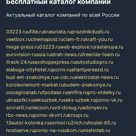
Бесплатный каталог компаний
Актуальный каталог компаний по всей России
03223.ru
ufille.ru
krasotata.ru
prazdnikdushi.ru
veetbox.ru
cinemapost.ru
ciam-fr.ru
kraft-you.ru
mega-press.ru
03223.ru
web-explore.ru
rastenuya.ru
eurovision-russia.ru
strah-news.ru
freeride-team.ru
itrack-24.ru
sexshopexpress.ru
autostudiopro.ru
alabuga-cityhotel.ru
pornv.ru
atlantpereezd.ru
bud-em-znakomye.ru
a-cdc.ru
elektrostal-news.ru
korolevremont-market.ru
budem-znakomye.ru
oooagrosnab.ru
fpodaso.ru
emfire.ru
pro-otdelky.ru
ukrasotki.ru
seksuzbek.ru
seks-uzbek.ru
porno-vk.ru
sovratili.ru
olecoon.ru
vd-dosug.ru
adonyev.ru
rbc-news.ru
porno-skvirt.ru
krospr.ru
13autor-kolonka.ru
sormol.ru
2rich.ru
hostel-65.ru
hostserve.ru
porno-na-russkom.ru
mishinlab.ru