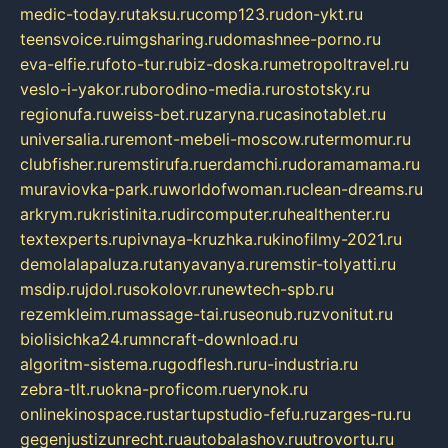
medic-today.ru
taksu.ru
comp123.ru
don-ykt.ru
teensvoice.ru
imgsharing.ru
domashnee-porno.ru
eva-elfie.ru
foto-tur.ru
biz-doska.ru
metropoltravel.ru
veslo-i-yakor.ru
borodino-media.ru
rostotsky.ru
regionufa.ru
weiss-bet.ru
zaryna.ru
casinotablet.ru
universalia.ru
remont-mebeli-moscow.ru
termomur.ru
clubfisher.ru
remstirufa.ru
erdamchi.ru
doramamama.ru
muraviovka-park.ru
worldofwoman.ru
clean-dreams.ru
arkrym.ru
kristinita.ru
dircomputer.ru
healthenter.ru
textexperts.ru
pivnaya-kruzhka.ru
kinofilmy-2021.ru
demolalapaluza.ru
tanyavanya.ru
remstir-tolyatti.ru
msdip.ru
jdol.ru
sokolovr.ru
newtech-spb.ru
rezemkleim.ru
massage-tai.ru
seonub.ru
zvonitut.ru
biolisichka24.ru
mncraft-download.ru
algoritm-sistema.ru
godflesh.ru
ru-industria.ru
zebra-tlt.ru
okna-proficom.ru
erynok.ru
onlinekinospace.ru
startupstudio-fefu.ru
zarges-ru.ru
gegenjustizunrecht.ru
autobalashov.ru
utrovortu.ru