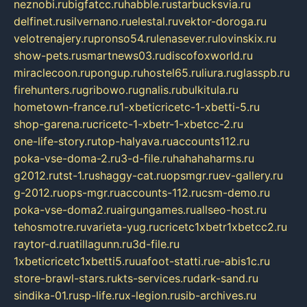
neznobi.ru
bigfatcc.ru
habble.ru
starbucksvia.ru
delfinet.ru
silvernano.ru
elestal.ru
vektor-doroga.ru
velotrenajery.ru
pronso54.ru
lenasever.ru
lovinskix.ru
show-pets.ru
smartnews03.ru
discofoxworld.ru
miraclecoon.ru
pongup.ru
hostel65.ru
liura.ru
glasspb.ru
firehunters.ru
gribowo.ru
gnalis.ru
bulkitula.ru
hometown-france.ru
1-xbeticricetc-1-xbetti-5.ru
shop-garena.ru
cricetc-1-xbetr-1-xbetcc-2.ru
one-life-story.ru
top-halyava.ru
accounts112.ru
poka-vse-doma-2.ru
3-d-file.ru
hahahaharms.ru
g2012.ru
tst-1.ru
shaggy-cat.ru
opsmgr.ru
ev-gallery.ru
g-2012.ru
ops-mgr.ru
accounts-112.ru
csm-demo.ru
poka-vse-doma2.ru
airgungames.ru
allseo-host.ru
tehosmotre.ru
varieta-yug.ru
cricetc1xbetr1xbetcc2.ru
raytor-d.ru
atillagunn.ru
3d-file.ru
1xbeticricetc1xbetti5.ru
uafoot-statti.ru
e-abis1c.ru
store-brawl-stars.ru
kts-services.ru
dark-sand.ru
sindika-01.ru
sp-life.ru
x-legion.ru
sib-archives.ru