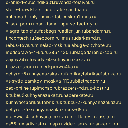
e-abis-1-c.ru
sindika01.ru
venda-festival.ru
store-brawlstars.ru
dooraleksandria.ru
antenna-highly.ru
mine-lab-msk.ru
1-mus.ru
3-sex-porn.ru
ban-damn.ru
purse-factory.ru
viagra-tablet.ru
fasbags.ru
adler-jun.ru
bandamn.ru
fincontech.ru
3sexporn.ru
1mus.ru
darksand.ru
rebus-toys.ru
minelab-msk.ru
alabuga-cityhotel.ru
medsprawo-4-ka.ru
2864420.ru
blagodarenie-spb.ru
zajmy24.ru
tovudyi-4-kuhnyanazakaz.ru
brazzerscom.ru
medsprawo4ka.ru
xehyroo5kuhnyanazakaz.ru
fabrikayfabrikaefabrika.ru
vskrytie-zamkov-moskva-113.ru
biletnadom.ru
zed-online.ru
pimchax.ru
brazzers-hd.ru
z-host.ru
kitubeu2kuhnyanazakaz.ru
naperekate.ru
kuhnyaofabrikaufabrik.ru
kitubeu-2-kuhnyanazakaz.ru
xehyroo-5-kuhnyanazakaz.ru
cs-68.ru
guzywia-4-kuhnyanazakaz.ru
mir-tk.ru
vlknrussia.ru
cs68.ru
vladivostok-map.ru
video-seks.ru
bankaribi.ru