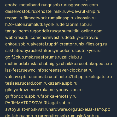
epoha-metalband.ru
ngr.spb.ru
rusgosnews.com
dieselvostok.ru
24hostel.msk.ru
w-dev.ru
f-ship.ru
regsmi.ru
filmnetwork.ru
malinasp.ru
kinosvin.ru
h2o-salon.ru
malutkayork.ru
deltaprim.spb.ru
tango-perm.ru
gooddir.ru
sgv.su
multiki-online.com
webkrasotki.com
cherinvest.ru
detskiy-ostrov.ru
ankou.spb.ru
alvesta1.ru
pdf-creator.ru
nix-files.org.ru
sakhatoday.ru
elektrikersymboler.ru
sputnikyes.ru
golf2club.msk.ru
aeforums.ru
zallclub.ru
multimodal.msk.ru
habaigry.ru
haikko.ru
sobakopedia.ru
isz-fest.ru
ewnc.info
screensaver-clock.net.ru
volnav.spb.ru
comnat.ru
npf.net.ru
7bit.pp.ru
kalugatur.ru
tesiaes.ru
card.com.ru
kazanka.spb.ru
gildiya-kuznecov.ru
kameryboavision.ru
griffoncom.spb.ru
fabrika-emotsiy.ru
PARK-MATROSOVA.RU
agat.spb.ru
avtoyurist-moskva1.ru
hardware.org.ru
схема-авто.рф
dg-lab.ru
angrup.ru
recruiter.spb.ru
music8.spb.ru