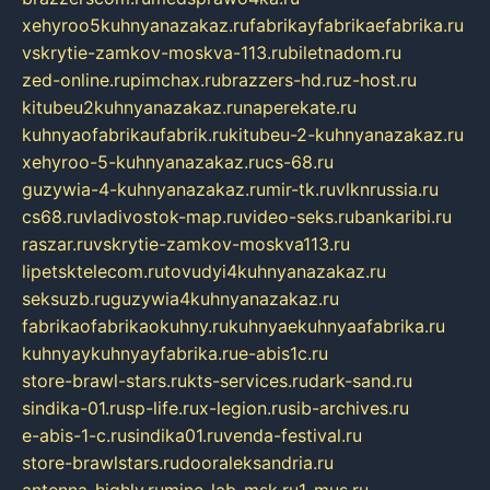
xehyroo5kuhnyanazakaz.ru
fabrikayfabrikaefabrika.ru
vskrytie-zamkov-moskva-113.ru
biletnadom.ru
zed-online.ru
pimchax.ru
brazzers-hd.ru
z-host.ru
kitubeu2kuhnyanazakaz.ru
naperekate.ru
kuhnyaofabrikaufabrik.ru
kitubeu-2-kuhnyanazakaz.ru
xehyroo-5-kuhnyanazakaz.ru
cs-68.ru
guzywia-4-kuhnyanazakaz.ru
mir-tk.ru
vlknrussia.ru
cs68.ru
vladivostok-map.ru
video-seks.ru
bankaribi.ru
raszar.ru
vskrytie-zamkov-moskva113.ru
lipetsktelecom.ru
tovudyi4kuhnyanazakaz.ru
seksuzb.ru
guzywia4kuhnyanazakaz.ru
fabrikaofabrikaokuhny.ru
kuhnyaekuhnyaafabrika.ru
kuhnyaykuhnyayfabrika.ru
e-abis1c.ru
store-brawl-stars.ru
kts-services.ru
dark-sand.ru
sindika-01.ru
sp-life.ru
x-legion.ru
sib-archives.ru
e-abis-1-c.ru
sindika01.ru
venda-festival.ru
store-brawlstars.ru
dooraleksandria.ru
antenna-highly.ru
mine-lab-msk.ru
1-mus.ru