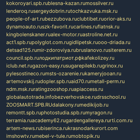
kokoroyari.spb.ru
blesna-kazan.ru
mossilver.ru
lenderoq.ru
sergeydobrin.ru
tochkazvuka.msk.ru
people-of-art.ru
bezzubova.ru
clubtibet.ru
orior-aks.ru
dynamoauto.ru
szk-favorit.ru
carlines.ru
flatnsk.ru
kingbolenskaner.ru
alex-motor.ru
astroline.net.ru
act1.spb.ru
polyglot.com.ru
gidlipetsk.ru
ooo-driada.ru
detsad125.ru
mir-zdoroviya.ru
bruslanovo.ru
siterem.ru
council.spb.ru
лодкипатриот.рф
kafekolizey.ru
iclub.net.ru
gazon-easy.ru
sugarepilekb.ru
grinox.ru
pylesostineco.ru
msts-ozarenie.ru
kameryjooan.ru
artemovskij.ru
dopler.spb.ru
aid70.ru
metall-perm.ru
ndm.msk.ru
ratingzooshop.ru
apiaccess.ru
globalautotrade.info
bezverhovskoe.ru
drsschool.ru
ZOOSMART.SPB.RU
dalakony.ru
medikijob.ru
remontt.spb.ru
photostudia.spb.ru
myragon.ru
terramia.ru
academy62.ru
gardengallereya.ru
rti.com.ru
artem-news.ru
biserinca.ru
krasnodarkurort.com
imshowtv.ru
mebel-v-tule.ru
mobtopik.ru