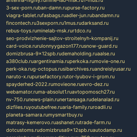
3-sex-porn.ru
ban-damn.ru
purse-factory.ru
viagra-tablet.ru
fasbags.ru
adler-jun.ru
bandamn.ru
fincontech.ru
3sexporn.ru
1mus.ru
darksand.ru
rebus-toys.ru
minelab-msk.ru
rtdco.ru
seo-prodvizhenie-sajtov-stroitelnyh-kompanij.ru
card-voice.ru
rulonnyygazon177.ru
snow-guard.ru
domizbrusa-9x12spb.ru
demaholding.ru
aalse.ru
a380club.ru
argentinamia.ru
perkoka.ru
movie-one.ru
perk-oka.ru
g-octopus.ru
sibarchives.ru
andreislyusar.ru
naruto-x.ru
pursefactory.ru
tor-lyubov-i-grom.ru
spayderhed-2022.ru
movieone.ru
evro-dez.ru
webamator.ru
ma-absolut1.ru
avtopomosch27.ru
nv-750.ru
news-plain.ru
nertansaga.ru
delanalad.ru
dizfiles.ru
youtubefree.ru
aria-family.ru
roadli.ru
planeta-samara.ru
mysmartbuy.ru
matrasy-kemerovo.ru
ashanet.ru
trade-farm.ru
dotcustoms.ru
domizbrusa9x12spb.ru
autodamp.ru