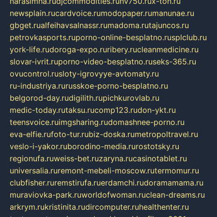
narasimha.ru
djcommodities.ru
nv750.ru
x-ton.ru
newsplain.ru
cardvoice.ru
modopaper.ru
manunae.ru
gbget.ru
alfeihavsalnassr.ru
madoma.ru
tajuncos.ru
petrovkasports.ru
porno-online-besplatno.ru
splclub.ru
york-life.ru
doroga-expo.ru
ribery.ru
cleanmedicine.ru
slovar-ivrit.ru
porno-video-besplatno.ru
seks-365.ru
ovucontrol.ru
sloty-igrovyye-avtomaty.ru
ru-industriya.ru
russkoe-porno-besplatno.ru
belgorod-day.ru
digilith.ru
pichkurovlab.ru
medic-today.ru
taksu.ru
comp123.ru
don-ykt.ru
teensvoice.ru
imgsharing.ru
domashnee-porno.ru
eva-elfie.ru
foto-tur.ru
biz-doska.ru
metropoltravel.ru
veslo-i-yakor.ru
borodino-media.ru
rostotsky.ru
regionufa.ru
weiss-bet.ru
zaryna.ru
casinotablet.ru
universalia.ru
remont-mebeli-moscow.ru
termomur.ru
clubfisher.ru
remstirufa.ru
erdamchi.ru
doramamama.ru
muraviovka-park.ru
worldofwoman.ru
clean-dreams.ru
arkrym.ru
kristinita.ru
dircomputer.ru
healthenter.ru