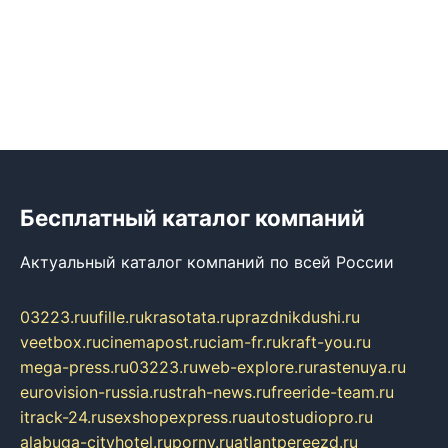
Бесплатный каталог компаний
Актуальный каталог компаний по всей России
03223.ru
ufille.ru
krasotata.ru
prazdnikdushi.ru
veetbox.ru
cinemapost.ru
ciam-fr.ru
kraft-you.ru
mega-press.ru
03223.ru
web-explore.ru
rastenuya.ru
eurovision-russia.ru
strah-news.ru
freeride-team.ru
itrack-24.ru
sexshopexpress.ru
autostudiopro.ru
alabuga-cityhotel.ru
pornv.ru
atlantpereezd.ru