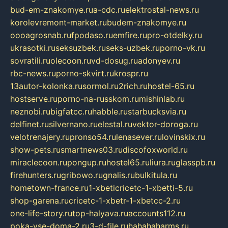
bud-em-znakomye.ru
a-cdc.ru
elektrostal-news.ru
korolevremont-market.ru
budem-znakomye.ru
oooagrosnab.ru
fpodaso.ru
emfire.ru
pro-otdelky.ru
ukrasotki.ru
seksuzbek.ru
seks-uzbek.ru
porno-vk.ru
sovratili.ru
olecoon.ru
vd-dosug.ru
adonyev.ru
rbc-news.ru
porno-skvirt.ru
krospr.ru
13autor-kolonka.ru
sormol.ru
2rich.ru
hostel-65.ru
hostserve.ru
porno-na-russkom.ru
mishinlab.ru
neznobi.ru
bigfatcc.ru
habble.ru
starbucksvia.ru
delfinet.ru
silvernano.ru
elestal.ru
vektor-doroga.ru
velotrenajery.ru
pronso54.ru
lenasever.ru
lovinskix.ru
show-pets.ru
smartnews03.ru
discofoxworld.ru
miraclecoon.ru
pongup.ru
hostel65.ru
liura.ru
glasspb.ru
firehunters.ru
gribowo.ru
gnalis.ru
bulkitula.ru
hometown-france.ru
1-xbeticricetc-1-xbetti-5.ru
shop-garena.ru
cricetc-1-xbetr-1-xbetcc-2.ru
one-life-story.ru
top-halyava.ru
accounts112.ru
poka-vse-doma-2.ru
3-d-file.ru
hahahaharms.ru