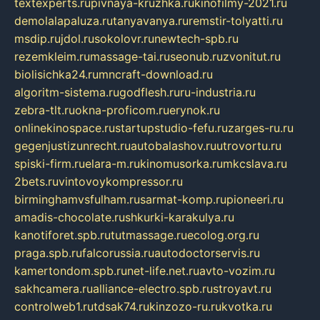
textexperts.ru
pivnaya-kruzhka.ru
kinofilmy-2021.ru
demolalapaluza.ru
tanyavanya.ru
remstir-tolyatti.ru
msdip.ru
jdol.ru
sokolovr.ru
newtech-spb.ru
rezemkleim.ru
massage-tai.ru
seonub.ru
zvonitut.ru
biolisichka24.ru
mncraft-download.ru
algoritm-sistema.ru
godflesh.ru
ru-industria.ru
zebra-tlt.ru
okna-proficom.ru
erynok.ru
onlinekinospace.ru
startupstudio-fefu.ru
zarges-ru.ru
gegenjustizunrecht.ru
autobalashov.ru
utrovortu.ru
spiski-firm.ru
elara-m.ru
kinomusorka.ru
mkcslava.ru
2bets.ru
vintovoykompressor.ru
birminghamvsfulham.ru
sarmat-komp.ru
pioneeri.ru
amadis-chocolate.ru
shkurki-karakulya.ru
kanotiforet.spb.ru
tutmassage.ru
ecolog.org.ru
praga.spb.ru
falcorussia.ru
autodoctorservis.ru
kamertondom.spb.ru
net-life.net.ru
avto-vozim.ru
sakhcamera.ru
alliance-electro.spb.ru
stroyavt.ru
controlweb1.ru
tdsak74.ru
kinzozo-ru.ru
kvotka.ru