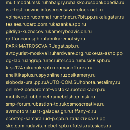
multimodal.msk.ru
habaigry.ru
haikko.ru
sobakopedia.ru
isz-fest.ru
ewnc.info
screensaver-clock.net.ru
volnav.spb.ru
comnat.ru
npf.net.ru
7bit.pp.ru
kalugatur.ru
tesiaes.ru
card.com.ru
kazanka.spb.ru
gildiya-kuznecov.ru
kameryboavision.ru
griffoncom.spb.ru
fabrika-emotsiy.ru
PARK-MATROSOVA.RU
agat.spb.ru
avtoyurist-moskva1.ru
hardware.org.ru
схема-авто.рф
dg-lab.ru
angrup.ru
recruiter.spb.ru
music8.spb.ru
krsk124.ru
kubok.spb.ru
romanofforex.ru
analitikaplus.ru
spyonline.ru
zosikamery.ru
sloboda-ural.pp.ru
AUTO-COM.SU
hohota.net
alimy.ru
online-z.com
aromat-vostoka.ru
otdelkaexp.ru
mobilvest.ru
bbd.net.ru
mebelshop.msk.ru
smp-forum.ru
bastion-td.ru
kosmoscreative.ru
avrmotors.ru
art-galadesign.ru
tiffany-c.ru
ecostep-samara.ru
d-p.spb.ru
галактика73.рф
sko.com.ru
davitamebel-spb.ru
fotsis.ru
tesiaes.ru