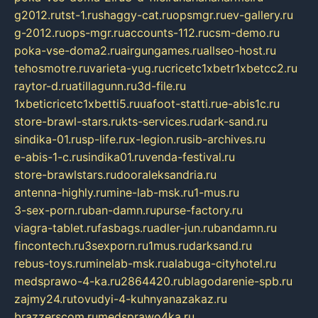
g2012.ru
tst-1.ru
shaggy-cat.ru
opsmgr.ru
ev-gallery.ru
g-2012.ru
ops-mgr.ru
accounts-112.ru
csm-demo.ru
poka-vse-doma2.ru
airgungames.ru
allseo-host.ru
tehosmotre.ru
varieta-yug.ru
cricetc1xbetr1xbetcc2.ru
raytor-d.ru
atillagunn.ru
3d-file.ru
1xbeticricetc1xbetti5.ru
uafoot-statti.ru
e-abis1c.ru
store-brawl-stars.ru
kts-services.ru
dark-sand.ru
sindika-01.ru
sp-life.ru
x-legion.ru
sib-archives.ru
e-abis-1-c.ru
sindika01.ru
venda-festival.ru
store-brawlstars.ru
dooraleksandria.ru
antenna-highly.ru
mine-lab-msk.ru
1-mus.ru
3-sex-porn.ru
ban-damn.ru
purse-factory.ru
viagra-tablet.ru
fasbags.ru
adler-jun.ru
bandamn.ru
fincontech.ru
3sexporn.ru
1mus.ru
darksand.ru
rebus-toys.ru
minelab-msk.ru
alabuga-cityhotel.ru
medsprawo-4-ka.ru
2864420.ru
blagodarenie-spb.ru
zajmy24.ru
tovudyi-4-kuhnyanazakaz.ru
brazzerscom.ru
medsprawo4ka.ru