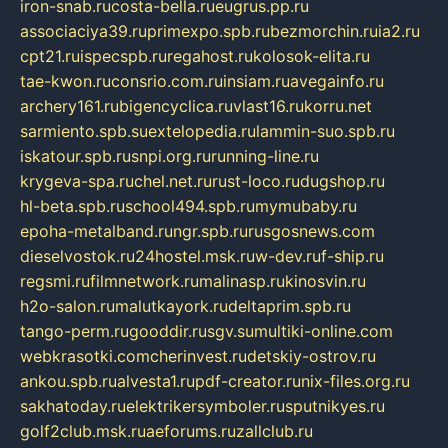
iron-snab.ru
costa-bella.ru
eugrus.pp.ru
associaciya39.ru
primexpo.spb.ru
bezmorchin.ru
ia2.ru
cpt21.ru
ispecspb.ru
regahost.ru
kolosok-elita.ru
tae-kwon.ru
consrio.com.ru
insiam.ru
avegainfo.ru
archery161.ru
bigencyclica.ru
vlast16.ru
korru.net
sarmiento.spb.su
extelopedia.ru
lammin-suo.spb.ru
iskatour.spb.ru
snpi.org.ru
running-line.ru
krygeva-spa.ru
chel.net.ru
rust-loco.ru
dugshop.ru
hl-beta.spb.ru
school494.spb.ru
mymubaby.ru
epoha-metalband.ru
ngr.spb.ru
rusgosnews.com
dieselvostok.ru
24hostel.msk.ru
w-dev.ru
f-ship.ru
regsmi.ru
filmnetwork.ru
malinasp.ru
kinosvin.ru
h2o-salon.ru
malutkayork.ru
deltaprim.spb.ru
tango-perm.ru
gooddir.ru
sgv.su
multiki-online.com
webkrasotki.com
cherinvest.ru
detskiy-ostrov.ru
ankou.spb.ru
alvesta1.ru
pdf-creator.ru
nix-files.org.ru
sakhatoday.ru
elektrikersymboler.ru
sputnikyes.ru
golf2club.msk.ru
aeforums.ru
zallclub.ru