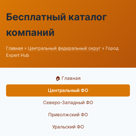
Бесплатный каталог
компаний
Главная
»
Центральный федеральный округ
» Город
Expert Hub
🏠 Главная
Центральный ФО
Северо-Западный ФО
Приволжский ФО
Уральский ФО