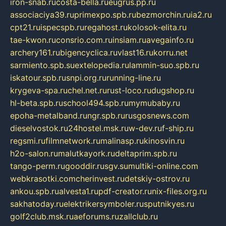
iron-snab.ru
costa-bella.ru
eugrus.pp.ru
associaciya39.ru
primexpo.spb.ru
bezmorchin.ru
ia2.ru
cpt21.ru
ispecspb.ru
regahost.ru
kolosok-elita.ru
tae-kwon.ru
consrio.com.ru
insiam.ru
avegainfo.ru
archery161.ru
bigencyclica.ru
vlast16.ru
korru.net
sarmiento.spb.su
extelopedia.ru
lammin-suo.spb.ru
iskatour.spb.ru
snpi.org.ru
running-line.ru
krygeva-spa.ru
chel.net.ru
rust-loco.ru
dugshop.ru
hl-beta.spb.ru
school494.spb.ru
mymubaby.ru
epoha-metalband.ru
ngr.spb.ru
rusgosnews.com
dieselvostok.ru
24hostel.msk.ru
w-dev.ru
f-ship.ru
regsmi.ru
filmnetwork.ru
malinasp.ru
kinosvin.ru
h2o-salon.ru
malutkayork.ru
deltaprim.spb.ru
tango-perm.ru
gooddir.ru
sgv.su
multiki-online.com
webkrasotki.com
cherinvest.ru
detskiy-ostrov.ru
ankou.spb.ru
alvesta1.ru
pdf-creator.ru
nix-files.org.ru
sakhatoday.ru
elektrikersymboler.ru
sputnikyes.ru
golf2club.msk.ru
aeforums.ru
zallclub.ru