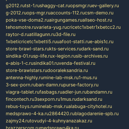
g2012.ru
tst-1.ru
shaggy-cat.ru
opsmgr.ru
ev-gallery.ru
g-2012.ru
ops-mgr.ru
accounts-112.ru
csm-demo.ru
poka-vse-doma2.ru
airgungames.ru
allseo-host.ru
tehosmotre.ru
varieta-yug.ru
cricetc1xbetr1xbetcc2.ru
raytor-d.ru
atillagunn.ru
3d-file.ru
1xbeticricetc1xbetti5.ru
uafoot-statti.ru
e-abis1c.ru
store-brawl-stars.ru
kts-services.ru
dark-sand.ru
sindika-01.ru
sp-life.ru
x-legion.ru
sib-archives.ru
e-abis-1-c.ru
sindika01.ru
venda-festival.ru
store-brawlstars.ru
dooraleksandria.ru
antenna-highly.ru
mine-lab-msk.ru
1-mus.ru
3-sex-porn.ru
ban-damn.ru
purse-factory.ru
viagra-tablet.ru
fasbags.ru
adler-jun.ru
bandamn.ru
fincontech.ru
3sexporn.ru
1mus.ru
darksand.ru
rebus-toys.ru
minelab-msk.ru
alabuga-cityhotel.ru
medsprawo-4-ka.ru
2864420.ru
blagodarenie-spb.ru
zajmy24.ru
tovudyi-4-kuhnyanazakaz.ru
brazzerscom.ru
medsprawo4ka.ru