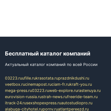
Бесплатный каталог компаний
Актуальный каталог компаний по всей России
03223.ru
ufille.ru
krasotata.ru
prazdnikdushi.ru
veetbox.ru
cinemapost.ru
ciam-fr.ru
kraft-you.ru
mega-press.ru
03223.ru
web-explore.ru
rastenuya.ru
eurovision-russia.ru
strah-news.ru
freeride-team.ru
itrack-24.ru
sexshopexpress.ru
autostudiopro.ru
alabuga-cityhotel.ru
pornv.ru
atlantpereezd.ru