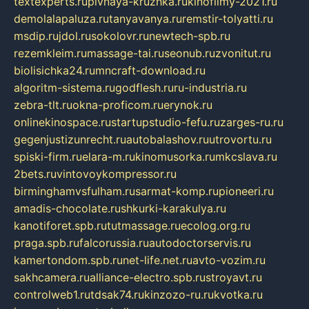
textexperts.ru
pivnaya-kruzhka.ru
kinofilmy-2021.ru
demolalapaluza.ru
tanyavanya.ru
remstir-tolyatti.ru
msdip.ru
jdol.ru
sokolovr.ru
newtech-spb.ru
rezemkleim.ru
massage-tai.ru
seonub.ru
zvonitut.ru
biolisichka24.ru
mncraft-download.ru
algoritm-sistema.ru
godflesh.ru
ru-industria.ru
zebra-tlt.ru
okna-proficom.ru
erynok.ru
onlinekinospace.ru
startupstudio-fefu.ru
zarges-ru.ru
gegenjustizunrecht.ru
autobalashov.ru
utrovortu.ru
spiski-firm.ru
elara-m.ru
kinomusorka.ru
mkcslava.ru
2bets.ru
vintovoykompressor.ru
birminghamvsfulham.ru
sarmat-komp.ru
pioneeri.ru
amadis-chocolate.ru
shkurki-karakulya.ru
kanotiforet.spb.ru
tutmassage.ru
ecolog.org.ru
praga.spb.ru
falcorussia.ru
autodoctorservis.ru
kamertondom.spb.ru
net-life.net.ru
avto-vozim.ru
sakhcamera.ru
alliance-electro.spb.ru
stroyavt.ru
controlweb1.ru
tdsak74.ru
kinzozo-ru.ru
kvotka.ru