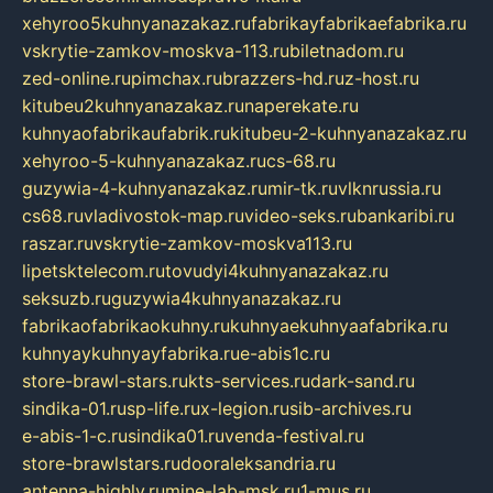
xehyroo5kuhnyanazakaz.ru
fabrikayfabrikaefabrika.ru
vskrytie-zamkov-moskva-113.ru
biletnadom.ru
zed-online.ru
pimchax.ru
brazzers-hd.ru
z-host.ru
kitubeu2kuhnyanazakaz.ru
naperekate.ru
kuhnyaofabrikaufabrik.ru
kitubeu-2-kuhnyanazakaz.ru
xehyroo-5-kuhnyanazakaz.ru
cs-68.ru
guzywia-4-kuhnyanazakaz.ru
mir-tk.ru
vlknrussia.ru
cs68.ru
vladivostok-map.ru
video-seks.ru
bankaribi.ru
raszar.ru
vskrytie-zamkov-moskva113.ru
lipetsktelecom.ru
tovudyi4kuhnyanazakaz.ru
seksuzb.ru
guzywia4kuhnyanazakaz.ru
fabrikaofabrikaokuhny.ru
kuhnyaekuhnyaafabrika.ru
kuhnyaykuhnyayfabrika.ru
e-abis1c.ru
store-brawl-stars.ru
kts-services.ru
dark-sand.ru
sindika-01.ru
sp-life.ru
x-legion.ru
sib-archives.ru
e-abis-1-c.ru
sindika01.ru
venda-festival.ru
store-brawlstars.ru
dooraleksandria.ru
antenna-highly.ru
mine-lab-msk.ru
1-mus.ru