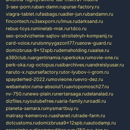
3-sex-porn.ru
ban-damn.ru
purse-factory.ru
viagra-tablet.ru
fasbags.ru
adler-jun.ru
bandamn.ru
fincontech.ru
3sexporn.ru
1mus.ru
darksand.ru
rebus-toys.ru
minelab-msk.ru
rtdco.ru
seo-prodvizhenie-sajtov-stroitelnyh-kompanij.ru
card-voice.ru
rulonnyygazon177.ru
snow-guard.ru
domizbrusa-9x12spb.ru
demaholding.ru
aalse.ru
a380club.ru
argentinamia.ru
perkoka.ru
movie-one.ru
perk-oka.ru
g-octopus.ru
sibarchives.ru
andreislyusar.ru
naruto-x.ru
pursefactory.ru
tor-lyubov-i-grom.ru
spayderhed-2022.ru
movieone.ru
evro-dez.ru
webamator.ru
ma-absolut1.ru
avtopomosch27.ru
nv-750.ru
news-plain.ru
nertansaga.ru
delanalad.ru
dizfiles.ru
youtubefree.ru
aria-family.ru
roadli.ru
planeta-samara.ru
mysmartbuy.ru
matrasy-kemerovo.ru
ashanet.ru
trade-farm.ru
dotcustoms.ru
domizbrusa9x12spb.ru
autodamp.ru