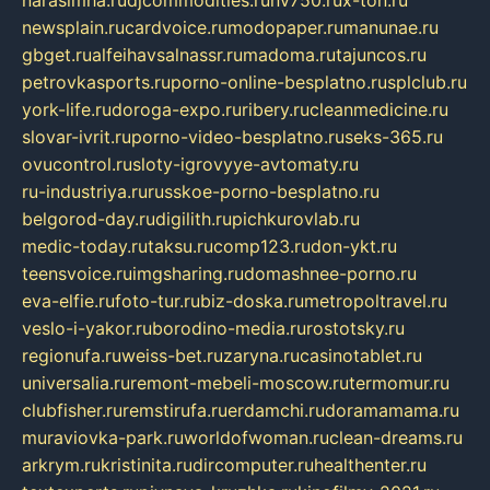
narasimha.ru
djcommodities.ru
nv750.ru
x-ton.ru
newsplain.ru
cardvoice.ru
modopaper.ru
manunae.ru
gbget.ru
alfeihavsalnassr.ru
madoma.ru
tajuncos.ru
petrovkasports.ru
porno-online-besplatno.ru
splclub.ru
york-life.ru
doroga-expo.ru
ribery.ru
cleanmedicine.ru
slovar-ivrit.ru
porno-video-besplatno.ru
seks-365.ru
ovucontrol.ru
sloty-igrovyye-avtomaty.ru
ru-industriya.ru
russkoe-porno-besplatno.ru
belgorod-day.ru
digilith.ru
pichkurovlab.ru
medic-today.ru
taksu.ru
comp123.ru
don-ykt.ru
teensvoice.ru
imgsharing.ru
domashnee-porno.ru
eva-elfie.ru
foto-tur.ru
biz-doska.ru
metropoltravel.ru
veslo-i-yakor.ru
borodino-media.ru
rostotsky.ru
regionufa.ru
weiss-bet.ru
zaryna.ru
casinotablet.ru
universalia.ru
remont-mebeli-moscow.ru
termomur.ru
clubfisher.ru
remstirufa.ru
erdamchi.ru
doramamama.ru
muraviovka-park.ru
worldofwoman.ru
clean-dreams.ru
arkrym.ru
kristinita.ru
dircomputer.ru
healthenter.ru