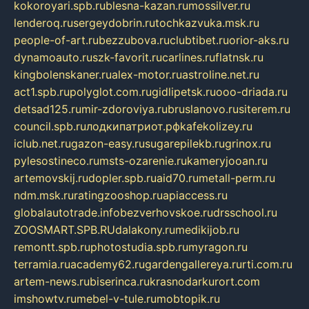
kokoroyari.spb.ru
blesna-kazan.ru
mossilver.ru
lenderoq.ru
sergeydobrin.ru
tochkazvuka.msk.ru
people-of-art.ru
bezzubova.ru
clubtibet.ru
orior-aks.ru
dynamoauto.ru
szk-favorit.ru
carlines.ru
flatnsk.ru
kingbolenskaner.ru
alex-motor.ru
astroline.net.ru
act1.spb.ru
polyglot.com.ru
gidlipetsk.ru
ooo-driada.ru
detsad125.ru
mir-zdoroviya.ru
bruslanovo.ru
siterem.ru
council.spb.ru
лодкипатриот.рф
kafekolizey.ru
iclub.net.ru
gazon-easy.ru
sugarepilekb.ru
grinox.ru
pylesostineco.ru
msts-ozarenie.ru
kameryjooan.ru
artemovskij.ru
dopler.spb.ru
aid70.ru
metall-perm.ru
ndm.msk.ru
ratingzooshop.ru
apiaccess.ru
globalautotrade.info
bezverhovskoe.ru
drsschool.ru
ZOOSMART.SPB.RU
dalakony.ru
medikijob.ru
remontt.spb.ru
photostudia.spb.ru
myragon.ru
terramia.ru
academy62.ru
gardengallereya.ru
rti.com.ru
artem-news.ru
biserinca.ru
krasnodarkurort.com
imshowtv.ru
mebel-v-tule.ru
mobtopik.ru