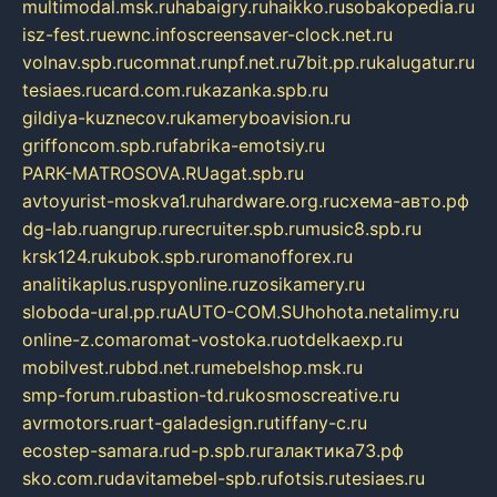
multimodal.msk.ru
habaigry.ru
haikko.ru
sobakopedia.ru
isz-fest.ru
ewnc.info
screensaver-clock.net.ru
volnav.spb.ru
comnat.ru
npf.net.ru
7bit.pp.ru
kalugatur.ru
tesiaes.ru
card.com.ru
kazanka.spb.ru
gildiya-kuznecov.ru
kameryboavision.ru
griffoncom.spb.ru
fabrika-emotsiy.ru
PARK-MATROSOVA.RU
agat.spb.ru
avtoyurist-moskva1.ru
hardware.org.ru
схема-авто.рф
dg-lab.ru
angrup.ru
recruiter.spb.ru
music8.spb.ru
krsk124.ru
kubok.spb.ru
romanofforex.ru
analitikaplus.ru
spyonline.ru
zosikamery.ru
sloboda-ural.pp.ru
AUTO-COM.SU
hohota.net
alimy.ru
online-z.com
aromat-vostoka.ru
otdelkaexp.ru
mobilvest.ru
bbd.net.ru
mebelshop.msk.ru
smp-forum.ru
bastion-td.ru
kosmoscreative.ru
avrmotors.ru
art-galadesign.ru
tiffany-c.ru
ecostep-samara.ru
d-p.spb.ru
галактика73.рф
sko.com.ru
davitamebel-spb.ru
fotsis.ru
tesiaes.ru