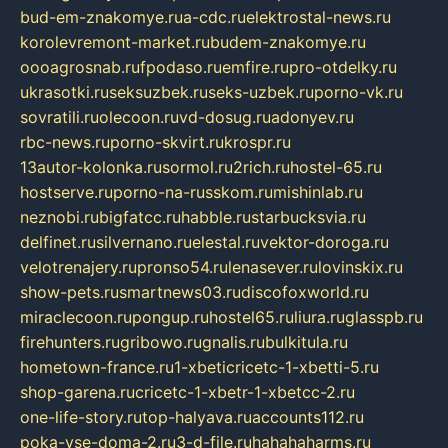
bud-em-znakomye.ru
a-cdc.ru
elektrostal-news.ru
korolevremont-market.ru
budem-znakomye.ru
oooagrosnab.ru
fpodaso.ru
emfire.ru
pro-otdelky.ru
ukrasotki.ru
seksuzbek.ru
seks-uzbek.ru
porno-vk.ru
sovratili.ru
olecoon.ru
vd-dosug.ru
adonyev.ru
rbc-news.ru
porno-skvirt.ru
krospr.ru
13autor-kolonka.ru
sormol.ru
2rich.ru
hostel-65.ru
hostserve.ru
porno-na-russkom.ru
mishinlab.ru
neznobi.ru
bigfatcc.ru
habble.ru
starbucksvia.ru
delfinet.ru
silvernano.ru
elestal.ru
vektor-doroga.ru
velotrenajery.ru
pronso54.ru
lenasever.ru
lovinskix.ru
show-pets.ru
smartnews03.ru
discofoxworld.ru
miraclecoon.ru
pongup.ru
hostel65.ru
liura.ru
glasspb.ru
firehunters.ru
gribowo.ru
gnalis.ru
bulkitula.ru
hometown-france.ru
1-xbeticricetc-1-xbetti-5.ru
shop-garena.ru
cricetc-1-xbetr-1-xbetcc-2.ru
one-life-story.ru
top-halyava.ru
accounts112.ru
poka-vse-doma-2.ru
3-d-file.ru
hahahaharms.ru