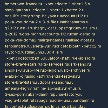
hometown-france.ru
1-xbeticricetc-1-xbetti-5.ru
shop-garena.ru
cricetc-1-xbetr-1-xbetcc-2.ru
one-life-story.ru
top-halyava.ru
accounts112.ru
poka-vse-doma-2.ru
3-d-file.ru
hahahaharms.ru
g2012.ru
tst-1.ru
shaggy-cat.ru
opsmgr.ru
ev-gallery.ru
g-2012.ru
ops-mgr.ru
accounts-112.ru
csm-demo.ru
poka-vse-doma2.ru
airgungames.ru
allseo-host.ru
tehosmotre.ru
varieta-yug.ru
cricetc1xbetr1xbetcc2.ru
raytor-d.ru
atillagunn.ru
3d-file.ru
1xbeticricetc1xbetti5.ru
uafoot-statti.ru
e-abis1c.ru
store-brawl-stars.ru
kts-services.ru
dark-sand.ru
sindika-01.ru
sp-life.ru
x-legion.ru
sib-archives.ru
e-abis-1-c.ru
sindika01.ru
venda-festival.ru
store-brawlstars.ru
dooraleksandria.ru
antenna-highly.ru
mine-lab-msk.ru
1-mus.ru
3-sex-porn.ru
ban-damn.ru
purse-factory.ru
viagra-tablet.ru
fasbags.ru
adler-jun.ru
bandamn.ru
fincontech.ru
3sexporn.ru
1mus.ru
darksand.ru