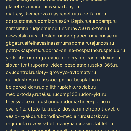
planeta-samara.ru
mysmartbuy.ru
matrasy-kemerovo.ru
ashanet.ru
trade-farm.ru
dotcustoms.ru
domizbrusa9x12spb.ru
autodamp.ru
narasimha.ru
djcommodities.ru
nv750.ru
x-ton.ru
newsplain.ru
cardvoice.ru
modopaper.ru
manunae.ru
gbget.ru
alfeihavsalnassr.ru
madoma.ru
tajuncos.ru
petrovkasports.ru
porno-online-besplatno.ru
splclub.ru
york-life.ru
doroga-expo.ru
ribery.ru
cleanmedicine.ru
slovar-ivrit.ru
porno-video-besplatno.ru
seks-365.ru
ovucontrol.ru
sloty-igrovyye-avtomaty.ru
ru-industriya.ru
russkoe-porno-besplatno.ru
belgorod-day.ru
digilith.ru
pichkurovlab.ru
medic-today.ru
taksu.ru
comp123.ru
don-ykt.ru
teensvoice.ru
imgsharing.ru
domashnee-porno.ru
eva-elfie.ru
foto-tur.ru
biz-doska.ru
metropoltravel.ru
veslo-i-yakor.ru
borodino-media.ru
rostotsky.ru
regionufa.ru
weiss-bet.ru
zaryna.ru
casinotablet.ru
universalia.ru
remont-mebeli-moscow.ru
termomur.ru