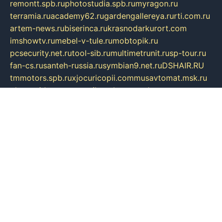
remontt.spb.ru
photostudia.spb.ru
myragon.ru
terramia.ru
academy62.ru
gardengallereya.ru
rti.com.ru
artem-news.ru
biserinca.ru
krasnodarkurort.com
imshowtv.ru
mebel-v-tule.ru
mobtopik.ru
pcsecurity.net.ru
tool-sib.ru
multimetrunit.ru
sp-tour.ru
fan-cs.ru
santeh-russia.ru
symbian9.net.ru
DSHAIR.RU
tmmotors.spb.ru
xjocuricopii.com
musavtomat.msk.ru
obustrojdom.ru
sovetcik.ru
ybaranovskaya.ru
ppknews.ru
cult-alshei.ru
JAPANRUSSIA.RU
proekciyamebel.ru
imper-finans.ru
rim.org.ru
glamourai.ru
brassminus.ru
zabor-pro.ru
ftn.pp.ru
dorogoe58.ru
laimengpacker.ru
kuzova-zapchasti.ru
sageerp.ru
taxodrom.ru
dsrazvitie.ru
hardcity.net.ru
ratinghomegames.ru
topservice25.ru
gubernyan.ru
gtglasslined.ru
ii4.ru
tssport.spb.ru
andorra24.com
blackwallstreet.ru
oboimos.ru
optim-doors.com.ru
ikuch.ru
nycr.org.ru
npa21.ru
vremya-ch.spb.ru
desert000.ru
ivtorgi.ru
ifiori.ru
catalog-statei.ru