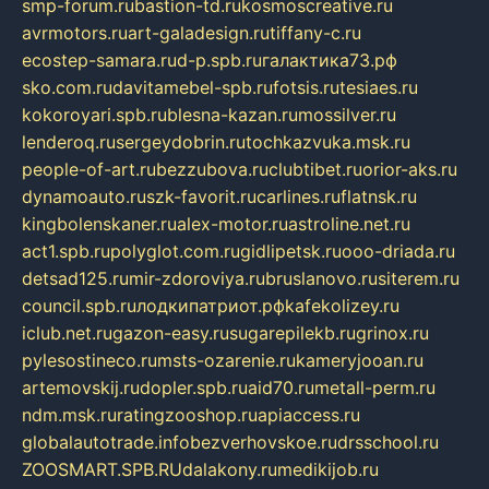
smp-forum.ru
bastion-td.ru
kosmoscreative.ru
avrmotors.ru
art-galadesign.ru
tiffany-c.ru
ecostep-samara.ru
d-p.spb.ru
галактика73.рф
sko.com.ru
davitamebel-spb.ru
fotsis.ru
tesiaes.ru
kokoroyari.spb.ru
blesna-kazan.ru
mossilver.ru
lenderoq.ru
sergeydobrin.ru
tochkazvuka.msk.ru
people-of-art.ru
bezzubova.ru
clubtibet.ru
orior-aks.ru
dynamoauto.ru
szk-favorit.ru
carlines.ru
flatnsk.ru
kingbolenskaner.ru
alex-motor.ru
astroline.net.ru
act1.spb.ru
polyglot.com.ru
gidlipetsk.ru
ooo-driada.ru
detsad125.ru
mir-zdoroviya.ru
bruslanovo.ru
siterem.ru
council.spb.ru
лодкипатриот.рф
kafekolizey.ru
iclub.net.ru
gazon-easy.ru
sugarepilekb.ru
grinox.ru
pylesostineco.ru
msts-ozarenie.ru
kameryjooan.ru
artemovskij.ru
dopler.spb.ru
aid70.ru
metall-perm.ru
ndm.msk.ru
ratingzooshop.ru
apiaccess.ru
globalautotrade.info
bezverhovskoe.ru
drsschool.ru
ZOOSMART.SPB.RU
dalakony.ru
medikijob.ru