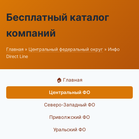
Бесплатный каталог
компаний
Главная
»
Центральный федеральный округ
» Инфо
Direct Line
🏠 Главная
Центральный ФО
Северо-Западный ФО
Приволжский ФО
Уральский ФО