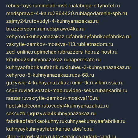
rebus-toys.ru
minelab-msk.ru
alabuga-cityhotel.ru
medsprawo-4-ka.ru
2864420.ru
blagodarenie-spb.ru
zajmy24.ru
tovudyi-4-kuhnyanazakaz.ru
brazzerscom.ru
medsprawo4ka.ru
xehyroo5kuhnyanazakaz.ru
fabrikayfabrikaefabrika.ru
vskrytie-zamkov-moskva-113.ru
biletnadom.ru
zed-online.ru
pimchax.ru
brazzers-hd.ru
z-host.ru
kitubeu2kuhnyanazakaz.ru
naperekate.ru
kuhnyaofabrikaufabrik.ru
kitubeu-2-kuhnyanazakaz.ru
xehyroo-5-kuhnyanazakaz.ru
cs-68.ru
guzywia-4-kuhnyanazakaz.ru
mir-tk.ru
vlknrussia.ru
cs68.ru
vladivostok-map.ru
video-seks.ru
bankaribi.ru
raszar.ru
vskrytie-zamkov-moskva113.ru
lipetsktelecom.ru
tovudyi4kuhnyanazakaz.ru
seksuzb.ru
guzywia4kuhnyanazakaz.ru
fabrikaofabrikaokuhny.ru
kuhnyaekuhnyaafabrika.ru
kuhnyaykuhnyayfabrika.ru
e-abis1c.ru
store-brawl-stars.ru
kts-services.ru
dark-sand.ru