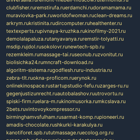
clubfisher.ru
remstirufa.ru
erdamchi.ru
doramamama.ru
muraviovka-park.ru
worldofwoman.ru
clean-dreams.ru
arkrym.ru
kristinita.ru
dircomputer.ru
healthenter.ru
textexperts.ru
pivnaya-kruzhka.ru
kinofilmy-2021.ru
demolalapaluza.ru
tanyavanya.ru
remstir-tolyatti.ru
msdip.ru
jdol.ru
sokolovr.ru
newtech-spb.ru
rezemkleim.ru
massage-tai.ru
seonub.ru
zvonitut.ru
biolisichka24.ru
mncraft-download.ru
algoritm-sistema.ru
godflesh.ru
ru-industria.ru
zebra-tlt.ru
okna-proficom.ru
erynok.ru
onlinekinospace.ru
startupstudio-fefu.ru
zarges-ru.ru
gegenjustizunrecht.ru
autobalashov.ru
utrovortu.ru
spiski-firm.ru
elara-m.ru
kinomusorka.ru
mkcslava.ru
2bets.ru
vintovoykompressor.ru
birminghamvsfulham.ru
sarmat-komp.ru
pioneeri.ru
amadis-chocolate.ru
shkurki-karakulya.ru
kanotiforet.spb.ru
tutmassage.ru
ecolog.org.ru