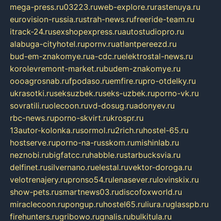
mega-press.ru
03223.ru
web-explore.ru
rastenuya.ru
eurovision-russia.ru
strah-news.ru
freeride-team.ru
itrack-24.ru
sexshopexpress.ru
autostudiopro.ru
alabuga-cityhotel.ru
pornv.ru
atlantpereezd.ru
bud-em-znakomye.ru
a-cdc.ru
elektrostal-news.ru
korolevremont-market.ru
budem-znakomye.ru
oooagrosnab.ru
fpodaso.ru
emfire.ru
pro-otdelky.ru
ukrasotki.ru
seksuzbek.ru
seks-uzbek.ru
porno-vk.ru
sovratili.ru
olecoon.ru
vd-dosug.ru
adonyev.ru
rbc-news.ru
porno-skvirt.ru
krospr.ru
13autor-kolonka.ru
sormol.ru
2rich.ru
hostel-65.ru
hostserve.ru
porno-na-russkom.ru
mishinlab.ru
neznobi.ru
bigfatcc.ru
habble.ru
starbucksvia.ru
delfinet.ru
silvernano.ru
elestal.ru
vektor-doroga.ru
velotrenajery.ru
pronso54.ru
lenasever.ru
lovinskix.ru
show-pets.ru
smartnews03.ru
discofoxworld.ru
miraclecoon.ru
pongup.ru
hostel65.ru
liura.ru
glasspb.ru
firehunters.ru
gribowo.ru
gnalis.ru
bulkitula.ru