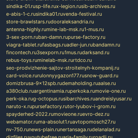
sindika-01.ru
sp-life.ru
x-legion.ru
sib-archives.ru
e-abis-1-c.ru
sindika01.ru
venda-festival.ru
store-brawlstars.ru
dooraleksandria.ru
antenna-highly.ru
mine-lab-msk.ru
1-mus.ru
3-sex-porn.ru
ban-damn.ru
purse-factory.ru
viagra-tablet.ru
fasbags.ru
adler-jun.ru
bandamn.ru
fincontech.ru
3sexporn.ru
1mus.ru
darksand.ru
rebus-toys.ru
minelab-msk.ru
rtdco.ru
seo-prodvizhenie-sajtov-stroitelnyh-kompanij.ru
card-voice.ru
rulonnyygazon177.ru
snow-guard.ru
domizbrusa-9x12spb.ru
demaholding.ru
aalse.ru
a380club.ru
argentinamia.ru
perkoka.ru
movie-one.ru
perk-oka.ru
g-octopus.ru
sibarchives.ru
andreislyusar.ru
naruto-x.ru
pursefactory.ru
tor-lyubov-i-grom.ru
spayderhed-2022.ru
movieone.ru
evro-dez.ru
webamator.ru
ma-absolut1.ru
avtopomosch27.ru
nv-750.ru
news-plain.ru
nertansaga.ru
delanalad.ru
dizfiles.ru
youtubefree.ru
aria-family.ru
roadli.ru