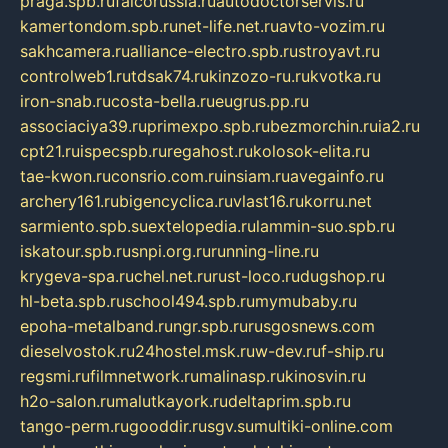
praga.spb.ru
falcorussia.ru
autodoctorservis.ru
kamertondom.spb.ru
net-life.net.ru
avto-vozim.ru
sakhcamera.ru
alliance-electro.spb.ru
stroyavt.ru
controlweb1.ru
tdsak74.ru
kinzozo-ru.ru
kvotka.ru
iron-snab.ru
costa-bella.ru
eugrus.pp.ru
associaciya39.ru
primexpo.spb.ru
bezmorchin.ru
ia2.ru
cpt21.ru
ispecspb.ru
regahost.ru
kolosok-elita.ru
tae-kwon.ru
consrio.com.ru
insiam.ru
avegainfo.ru
archery161.ru
bigencyclica.ru
vlast16.ru
korru.net
sarmiento.spb.su
extelopedia.ru
lammin-suo.spb.ru
iskatour.spb.ru
snpi.org.ru
running-line.ru
krygeva-spa.ru
chel.net.ru
rust-loco.ru
dugshop.ru
hl-beta.spb.ru
school494.spb.ru
mymubaby.ru
epoha-metalband.ru
ngr.spb.ru
rusgosnews.com
dieselvostok.ru
24hostel.msk.ru
w-dev.ru
f-ship.ru
regsmi.ru
filmnetwork.ru
malinasp.ru
kinosvin.ru
h2o-salon.ru
malutkayork.ru
deltaprim.spb.ru
tango-perm.ru
gooddir.ru
sgv.su
multiki-online.com