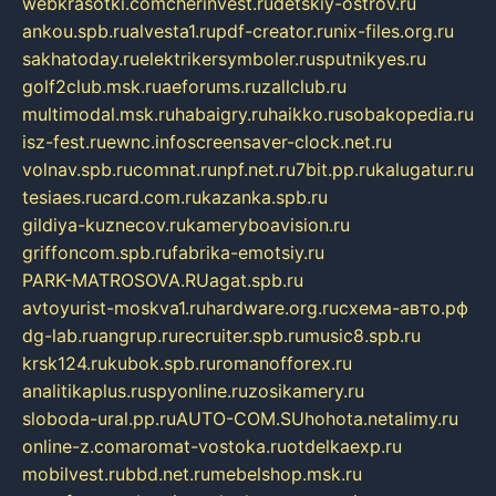
webkrasotki.com
cherinvest.ru
detskiy-ostrov.ru
ankou.spb.ru
alvesta1.ru
pdf-creator.ru
nix-files.org.ru
sakhatoday.ru
elektrikersymboler.ru
sputnikyes.ru
golf2club.msk.ru
aeforums.ru
zallclub.ru
multimodal.msk.ru
habaigry.ru
haikko.ru
sobakopedia.ru
isz-fest.ru
ewnc.info
screensaver-clock.net.ru
volnav.spb.ru
comnat.ru
npf.net.ru
7bit.pp.ru
kalugatur.ru
tesiaes.ru
card.com.ru
kazanka.spb.ru
gildiya-kuznecov.ru
kameryboavision.ru
griffoncom.spb.ru
fabrika-emotsiy.ru
PARK-MATROSOVA.RU
agat.spb.ru
avtoyurist-moskva1.ru
hardware.org.ru
схема-авто.рф
dg-lab.ru
angrup.ru
recruiter.spb.ru
music8.spb.ru
krsk124.ru
kubok.spb.ru
romanofforex.ru
analitikaplus.ru
spyonline.ru
zosikamery.ru
sloboda-ural.pp.ru
AUTO-COM.SU
hohota.net
alimy.ru
online-z.com
aromat-vostoka.ru
otdelkaexp.ru
mobilvest.ru
bbd.net.ru
mebelshop.msk.ru