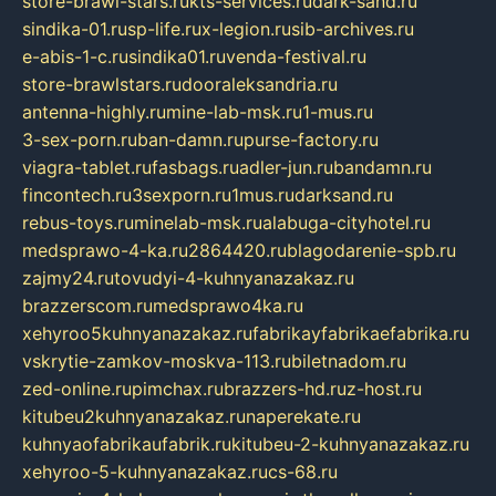
store-brawl-stars.ru
kts-services.ru
dark-sand.ru
sindika-01.ru
sp-life.ru
x-legion.ru
sib-archives.ru
e-abis-1-c.ru
sindika01.ru
venda-festival.ru
store-brawlstars.ru
dooraleksandria.ru
antenna-highly.ru
mine-lab-msk.ru
1-mus.ru
3-sex-porn.ru
ban-damn.ru
purse-factory.ru
viagra-tablet.ru
fasbags.ru
adler-jun.ru
bandamn.ru
fincontech.ru
3sexporn.ru
1mus.ru
darksand.ru
rebus-toys.ru
minelab-msk.ru
alabuga-cityhotel.ru
medsprawo-4-ka.ru
2864420.ru
blagodarenie-spb.ru
zajmy24.ru
tovudyi-4-kuhnyanazakaz.ru
brazzerscom.ru
medsprawo4ka.ru
xehyroo5kuhnyanazakaz.ru
fabrikayfabrikaefabrika.ru
vskrytie-zamkov-moskva-113.ru
biletnadom.ru
zed-online.ru
pimchax.ru
brazzers-hd.ru
z-host.ru
kitubeu2kuhnyanazakaz.ru
naperekate.ru
kuhnyaofabrikaufabrik.ru
kitubeu-2-kuhnyanazakaz.ru
xehyroo-5-kuhnyanazakaz.ru
cs-68.ru