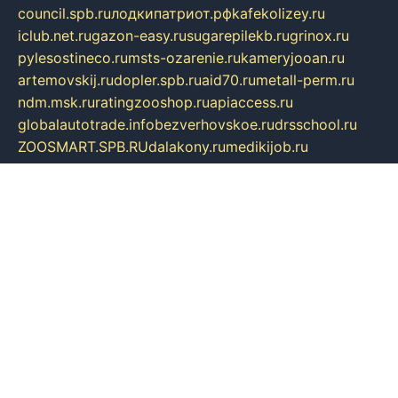
council.spb.ru
лодкипатриот.рф
kafekolizey.ru
iclub.net.ru
gazon-easy.ru
sugarepilekb.ru
grinox.ru
pylesostineco.ru
msts-ozarenie.ru
kameryjooan.ru
artemovskij.ru
dopler.spb.ru
aid70.ru
metall-perm.ru
ndm.msk.ru
ratingzooshop.ru
apiaccess.ru
globalautotrade.info
bezverhovskoe.ru
drsschool.ru
ZOOSMART.SPB.RU
dalakony.ru
medikijob.ru
remontt.spb.ru
photostudia.spb.ru
myragon.ru
terramia.ru
academy62.ru
gardengallereya.ru
rti.com.ru
artem-news.ru
biserinca.ru
krasnodarkurort.com
imshowtv.ru
mebel-v-tule.ru
mobtopik.ru
pcsecurity.net.ru
tool-sib.ru
multimetrunit.ru
sp-tour.ru
fan-cs.ru
santeh-russia.ru
symbian9.net.ru
DSHAIR.RU
tmmotors.spb.ru
xjocuricopii.com
musavtomat.msk.ru
obustrojdom.ru
sovetcik.ru
ybaranovskaya.ru
ppknews.ru
cult-alshei.ru
JAPANRUSSIA.RU
proekciyamebel.ru
imper-finans.ru
rim.org.ru
glamourai.ru
brassminus.ru
zabor-pro.ru
ftn.pp.ru