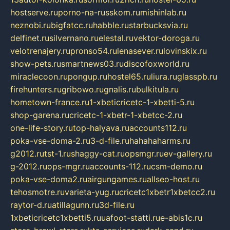
hostserve.ru
porno-na-russkom.ru
mishinlab.ru
neznobi.ru
bigfatcc.ru
habble.ru
starbucksvia.ru
delfinet.ru
silvernano.ru
elestal.ru
vektor-doroga.ru
velotrenajery.ru
pronso54.ru
lenasever.ru
lovinskix.ru
show-pets.ru
smartnews03.ru
discofoxworld.ru
miraclecoon.ru
pongup.ru
hostel65.ru
liura.ru
glasspb.ru
firehunters.ru
gribowo.ru
gnalis.ru
bulkitula.ru
hometown-france.ru
1-xbeticricetc-1-xbetti-5.ru
shop-garena.ru
cricetc-1-xbetr-1-xbetcc-2.ru
one-life-story.ru
top-halyava.ru
accounts112.ru
poka-vse-doma-2.ru
3-d-file.ru
hahahaharms.ru
g2012.ru
tst-1.ru
shaggy-cat.ru
opsmgr.ru
ev-gallery.ru
g-2012.ru
ops-mgr.ru
accounts-112.ru
csm-demo.ru
poka-vse-doma2.ru
airgungames.ru
allseo-host.ru
tehosmotre.ru
varieta-yug.ru
cricetc1xbetr1xbetcc2.ru
raytor-d.ru
atillagunn.ru
3d-file.ru
1xbeticricetc1xbetti5.ru
uafoot-statti.ru
e-abis1c.ru