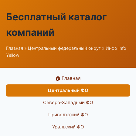
Бесплатный каталог
компаний
Главная
»
Центральный федеральный округ
» Инфо Info
Yellow
🏠 Главная
Центральный ФО
Северо-Западный ФО
Приволжский ФО
Уральский ФО