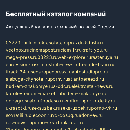
Бесплатный каталог компаний
Актуальный каталог компаний по всей России
03223.ru
ufille.ru
krasotata.ru
prazdnikdushi.ru
veetbox.ru
cinemapost.ru
ciam-fr.ru
kraft-you.ru
mega-press.ru
03223.ru
web-explore.ru
rastenuya.ru
eurovision-russia.ru
strah-news.ru
freeride-team.ru
itrack-24.ru
sexshopexpress.ru
autostudiopro.ru
alabuga-cityhotel.ru
pornv.ru
atlantpereezd.ru
bud-em-znakomye.ru
a-cdc.ru
elektrostal-news.ru
korolevremont-market.ru
budem-znakomye.ru
oooagrosnab.ru
fpodaso.ru
emfire.ru
pro-otdelky.ru
ukrasotki.ru
seksuzbek.ru
seks-uzbek.ru
porno-vk.ru
sovratili.ru
olecoon.ru
vd-dosug.ru
adonyev.ru
rbc-news.ru
porno-skvirt.ru
krospr.ru
13autor-kolonka.ru
sormol.ru
2rich.ru
hostel-65.ru