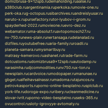
domizbrusa-9x12spb.ru
demaholding.ru
aalse.ru
a380club.ru
argentinamia.ru
perkoka.ru
movie-one.ru
perk-oka.ru
g-octopus.ru
sibarchives.ru
andreislyusar.ru
naruto-x.ru
pursefactory.ru
tor-lyubov-i-grom.ru
spayderhed-2022.ru
movieone.ru
evro-dez.ru
webamator.ru
ma-absolut1.ru
avtopomosch27.ru
nv-750.ru
news-plain.ru
nertansaga.ru
delanalad.ru
dizfiles.ru
youtubefree.ru
aria-family.ru
roadli.ru
planeta-samara.ru
mysmartbuy.ru
matrasy-kemerovo.ru
ashanet.ru
trade-farm.ru
dotcustoms.ru
domizbrusa9x12spb.ru
autodamp.ru
narasimha.ru
djcommodities.ru
nv750.ru
x-ton.ru
newsplain.ru
cardvoice.ru
modopaper.ru
manunae.ru
gbget.ru
alfeihavsalnassr.ru
madoma.ru
tajuncos.ru
petrovkasports.ru
porno-online-besplatno.ru
splclub.ru
york-life.ru
doroga-expo.ru
ribery.ru
cleanmedicine.ru
slovar-ivrit.ru
porno-video-besplatno.ru
seks-365.ru
ovucontrol.ru
sloty-igrovyye-avtomaty.ru