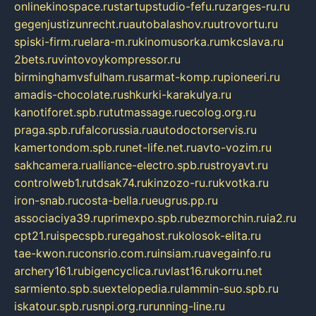
onlinekinospace.ru
startupstudio-fefu.ru
zarges-ru.ru
gegenjustizunrecht.ru
autobalashov.ru
utrovortu.ru
spiski-firm.ru
elara-m.ru
kinomusorka.ru
mkcslava.ru
2bets.ru
vintovoykompressor.ru
birminghamvsfulham.ru
sarmat-komp.ru
pioneeri.ru
amadis-chocolate.ru
shkurki-karakulya.ru
kanotiforet.spb.ru
tutmassage.ru
ecolog.org.ru
praga.spb.ru
falcorussia.ru
autodoctorservis.ru
kamertondom.spb.ru
net-life.net.ru
avto-vozim.ru
sakhcamera.ru
alliance-electro.spb.ru
stroyavt.ru
controlweb1.ru
tdsak74.ru
kinzozo-ru.ru
kvotka.ru
iron-snab.ru
costa-bella.ru
eugrus.pp.ru
associaciya39.ru
primexpo.spb.ru
bezmorchin.ru
ia2.ru
cpt21.ru
ispecspb.ru
regahost.ru
kolosok-elita.ru
tae-kwon.ru
consrio.com.ru
insiam.ru
avegainfo.ru
archery161.ru
bigencyclica.ru
vlast16.ru
korru.net
sarmiento.spb.su
extelopedia.ru
lammin-suo.spb.ru
iskatour.spb.ru
snpi.org.ru
running-line.ru