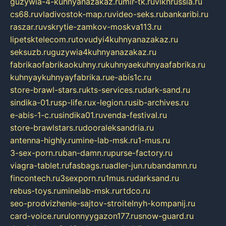
guzywia-4-kuhnyanazakaz.ru
mir-tk.ru
vlknrussia.ru
cs68.ru
vladivostok-map.ru
video-seks.ru
bankaribi.ru
raszar.ru
vskrytie-zamkov-moskva113.ru
lipetsktelecom.ru
tovudyi4kuhnyanazakaz.ru
seksuzb.ru
guzywia4kuhnyanazakaz.ru
fabrikaofabrikaokuhny.ru
kuhnyaekuhnyaafabrika.ru
kuhnyaykuhnyayfabrika.ru
e-abis1c.ru
store-brawl-stars.ru
kts-services.ru
dark-sand.ru
sindika-01.ru
sp-life.ru
x-legion.ru
sib-archives.ru
e-abis-1-c.ru
sindika01.ru
venda-festival.ru
store-brawlstars.ru
dooraleksandria.ru
antenna-highly.ru
mine-lab-msk.ru
1-mus.ru
3-sex-porn.ru
ban-damn.ru
purse-factory.ru
viagra-tablet.ru
fasbags.ru
adler-jun.ru
bandamn.ru
fincontech.ru
3sexporn.ru
1mus.ru
darksand.ru
rebus-toys.ru
minelab-msk.ru
rtdco.ru
seo-prodvizhenie-sajtov-stroitelnyh-kompanij.ru
card-voice.ru
rulonnyygazon177.ru
snow-guard.ru