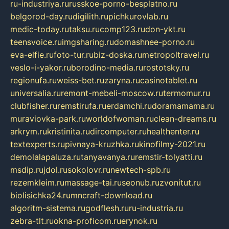
ru-industriya.ru
russkoe-porno-besplatno.ru
belgorod-day.ru
digilith.ru
pichkurovlab.ru
medic-today.ru
taksu.ru
comp123.ru
don-ykt.ru
teensvoice.ru
imgsharing.ru
domashnee-porno.ru
eva-elfie.ru
foto-tur.ru
biz-doska.ru
metropoltravel.ru
veslo-i-yakor.ru
borodino-media.ru
rostotsky.ru
regionufa.ru
weiss-bet.ru
zaryna.ru
casinotablet.ru
universalia.ru
remont-mebeli-moscow.ru
termomur.ru
clubfisher.ru
remstirufa.ru
erdamchi.ru
doramamama.ru
muraviovka-park.ru
worldofwoman.ru
clean-dreams.ru
arkrym.ru
kristinita.ru
dircomputer.ru
healthenter.ru
textexperts.ru
pivnaya-kruzhka.ru
kinofilmy-2021.ru
demolalapaluza.ru
tanyavanya.ru
remstir-tolyatti.ru
msdip.ru
jdol.ru
sokolovr.ru
newtech-spb.ru
rezemkleim.ru
massage-tai.ru
seonub.ru
zvonitut.ru
biolisichka24.ru
mncraft-download.ru
algoritm-sistema.ru
godflesh.ru
ru-industria.ru
zebra-tlt.ru
okna-proficom.ru
erynok.ru