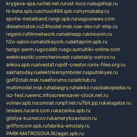
krygeva-spa.ru
chel.net.ru
rust-loco.ru
dugshop.ru
hl-beta.spb.ru
school494.spb.ru
mymubaby.ru
epoha-metalband.ru
ngr.spb.ru
rusgosnews.com
dieselvostok.ru
24hostel.msk.ru
w-dev.ru
f-ship.ru
regsmi.ru
filmnetwork.ru
malinasp.ru
kinosvin.ru
h2o-salon.ru
malutkayork.ru
deltaprim.spb.ru
tango-perm.ru
gooddir.ru
sgv.su
multiki-online.com
webkrasotki.com
cherinvest.ru
detskiy-ostrov.ru
ankou.spb.ru
alvesta1.ru
pdf-creator.ru
nix-files.org.ru
sakhatoday.ru
elektrikersymboler.ru
sputnikyes.ru
golf2club.msk.ru
aeforums.ru
zallclub.ru
multimodal.msk.ru
habaigry.ru
haikko.ru
sobakopedia.ru
isz-fest.ru
ewnc.info
screensaver-clock.net.ru
volnav.spb.ru
comnat.ru
npf.net.ru
7bit.pp.ru
kalugatur.ru
tesiaes.ru
card.com.ru
kazanka.spb.ru
gildiya-kuznecov.ru
kameryboavision.ru
griffoncom.spb.ru
fabrika-emotsiy.ru
PARK-MATROSOVA.RU
agat.spb.ru