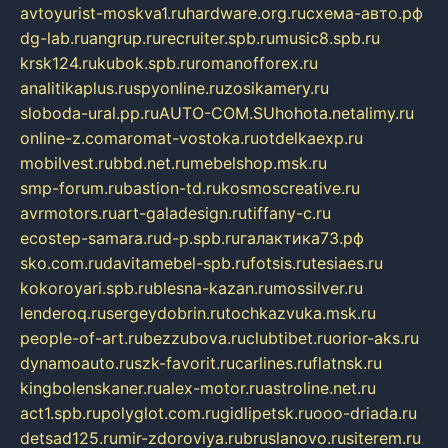
avtoyurist-moskva1.ru
hardware.org.ru
схема-авто.рф
dg-lab.ru
angrup.ru
recruiter.spb.ru
music8.spb.ru
krsk124.ru
kubok.spb.ru
romanofforex.ru
analitikaplus.ru
spyonline.ru
zosikamery.ru
sloboda-ural.pp.ru
AUTO-COM.SU
hohota.net
alimy.ru
online-z.com
aromat-vostoka.ru
otdelkaexp.ru
mobilvest.ru
bbd.net.ru
mebelshop.msk.ru
smp-forum.ru
bastion-td.ru
kosmoscreative.ru
avrmotors.ru
art-galadesign.ru
tiffany-c.ru
ecostep-samara.ru
d-p.spb.ru
галактика73.рф
sko.com.ru
davitamebel-spb.ru
fotsis.ru
tesiaes.ru
kokoroyari.spb.ru
blesna-kazan.ru
mossilver.ru
lenderoq.ru
sergeydobrin.ru
tochkazvuka.msk.ru
people-of-art.ru
bezzubova.ru
clubtibet.ru
orior-aks.ru
dynamoauto.ru
szk-favorit.ru
carlines.ru
flatnsk.ru
kingbolenskaner.ru
alex-motor.ru
astroline.net.ru
act1.spb.ru
polyglot.com.ru
gidlipetsk.ru
ooo-driada.ru
detsad125.ru
mir-zdoroviya.ru
bruslanovo.ru
siterem.ru