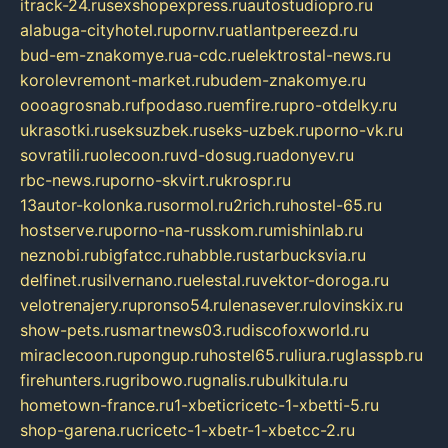
itrack-24.ru
sexshopexpress.ru
autostudiopro.ru
alabuga-cityhotel.ru
pornv.ru
atlantpereezd.ru
bud-em-znakomye.ru
a-cdc.ru
elektrostal-news.ru
korolevremont-market.ru
budem-znakomye.ru
oooagrosnab.ru
fpodaso.ru
emfire.ru
pro-otdelky.ru
ukrasotki.ru
seksuzbek.ru
seks-uzbek.ru
porno-vk.ru
sovratili.ru
olecoon.ru
vd-dosug.ru
adonyev.ru
rbc-news.ru
porno-skvirt.ru
krospr.ru
13autor-kolonka.ru
sormol.ru
2rich.ru
hostel-65.ru
hostserve.ru
porno-na-russkom.ru
mishinlab.ru
neznobi.ru
bigfatcc.ru
habble.ru
starbucksvia.ru
delfinet.ru
silvernano.ru
elestal.ru
vektor-doroga.ru
velotrenajery.ru
pronso54.ru
lenasever.ru
lovinskix.ru
show-pets.ru
smartnews03.ru
discofoxworld.ru
miraclecoon.ru
pongup.ru
hostel65.ru
liura.ru
glasspb.ru
firehunters.ru
gribowo.ru
gnalis.ru
bulkitula.ru
hometown-france.ru
1-xbeticricetc-1-xbetti-5.ru
shop-garena.ru
cricetc-1-xbetr-1-xbetcc-2.ru