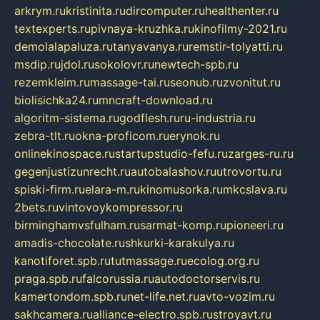
arkrym.ru
kristinita.ru
dircomputer.ru
healthenter.ru
textexperts.ru
pivnaya-kruzhka.ru
kinofilmy-2021.ru
demolalapaluza.ru
tanyavanya.ru
remstir-tolyatti.ru
msdip.ru
jdol.ru
sokolovr.ru
newtech-spb.ru
rezemkleim.ru
massage-tai.ru
seonub.ru
zvonitut.ru
biolisichka24.ru
mncraft-download.ru
algoritm-sistema.ru
godflesh.ru
ru-industria.ru
zebra-tlt.ru
okna-proficom.ru
erynok.ru
onlinekinospace.ru
startupstudio-fefu.ru
zarges-ru.ru
gegenjustizunrecht.ru
autobalashov.ru
utrovortu.ru
spiski-firm.ru
elara-m.ru
kinomusorka.ru
mkcslava.ru
2bets.ru
vintovoykompressor.ru
birminghamvsfulham.ru
sarmat-komp.ru
pioneeri.ru
amadis-chocolate.ru
shkurki-karakulya.ru
kanotiforet.spb.ru
tutmassage.ru
ecolog.org.ru
praga.spb.ru
falcorussia.ru
autodoctorservis.ru
kamertondom.spb.ru
net-life.net.ru
avto-vozim.ru
sakhcamera.ru
alliance-electro.spb.ru
stroyavt.ru