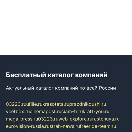
Бесплатный каталог компаний
Актуальный каталог компаний по всей России
03223.ru
ufille.ru
krasotata.ru
prazdnikdushi.ru
veetbox.ru
cinemapost.ru
ciam-fr.ru
kraft-you.ru
mega-press.ru
03223.ru
web-explore.ru
rastenuya.ru
eurovision-russia.ru
strah-news.ru
freeride-team.ru