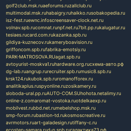
golf2club.msk.ru
aeforums.ru
zallclub.ru
multimodal.msk.ru
habaigry.ru
haikko.ru
sobakopedia.ru
isz-fest.ru
ewnc.info
screensaver-clock.net.ru
volnav.spb.ru
comnat.ru
npf.net.ru
7bit.pp.ru
kalugatur.ru
tesiaes.ru
card.com.ru
kazanka.spb.ru
gildiya-kuznecov.ru
kameryboavision.ru
griffoncom.spb.ru
fabrika-emotsiy.ru
PARK-MATROSOVA.RU
agat.spb.ru
avtoyurist-moskva1.ru
hardware.org.ru
схема-авто.рф
dg-lab.ru
angrup.ru
recruiter.spb.ru
music8.spb.ru
krsk124.ru
kubok.spb.ru
romanofforex.ru
analitikaplus.ru
spyonline.ru
zosikamery.ru
sloboda-ural.pp.ru
AUTO-COM.SU
hohota.net
alimy.ru
online-z.com
aromat-vostoka.ru
otdelkaexp.ru
mobilvest.ru
bbd.net.ru
mebelshop.msk.ru
smp-forum.ru
bastion-td.ru
kosmoscreative.ru
avrmotors.ru
art-galadesign.ru
tiffany-c.ru
ecostep-samara.ru
d-p.spb.ru
галактика73.рф