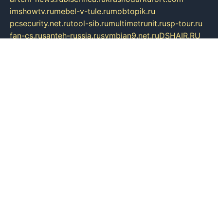
imshowtv.ru
mebel-v-tule.ru
mobtopik.ru
pcsecurity.net.ru
tool-sib.ru
multimetrunit.ru
sp-tour.ru
fan-cs.ru
santeh-russia.ru
symbian9.net.ru
DSHAIR.RU
tmmotors.spb.ru
xjocuricopii.com
musavtomat.msk.ru
obustrojdom.ru
sovetcik.ru
ybaranovskaya.ru
ppknews.ru
cult-alshei.ru
JAPANRUSSIA.RU
proekciyamebel.ru
imper-finans.ru
rim.org.ru
glamourai.ru
brassminus.ru
zabor-pro.ru
ftn.pp.ru
dorogoe58.ru
laimengpacker.ru
kuzova-zapchasti.ru
sageerp.ru
taxodrom.ru
dsrazvitie.ru
hardcity.net.ru
ratinghomegames.ru
topservice25.ru
gubernyan.ru
gtglasslined.ru
ii4.ru
tssport.spb.ru
andorra24.com
blackwallstreet.ru
oboimos.ru
optim-doors.com.ru
ikuch.ru
nycr.org.ru
npa21.ru
vremya-ch.spb.ru
desert000.ru
ivtorgi.ru
ifiori.ru
catalog-statei.ru
dcv.org.ru
spetsmaster174.ru
ipkameryhiseeu.ru
dum26.ru
ruspol.spb.ru
fr-opendp.ru
kam-solnyshko.ru
cheyenne-arapaho.ru
sevzapmetal.spb.ru