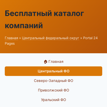
Бесплатный каталог
компаний
Главная
»
Центральный федеральный округ
» Portal 24
Pages
🏠 Главная
Центральный ФО
Северо-Западный ФО
Приволжский ФО
Уральский ФО