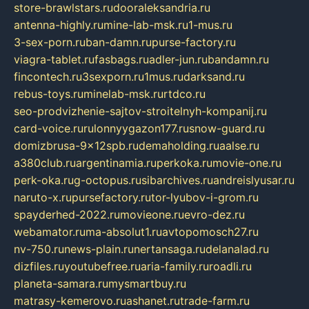
store-brawlstars.ru
dooraleksandria.ru
antenna-highly.ru
mine-lab-msk.ru
1-mus.ru
3-sex-porn.ru
ban-damn.ru
purse-factory.ru
viagra-tablet.ru
fasbags.ru
adler-jun.ru
bandamn.ru
fincontech.ru
3sexporn.ru
1mus.ru
darksand.ru
rebus-toys.ru
minelab-msk.ru
rtdco.ru
seo-prodvizhenie-sajtov-stroitelnyh-kompanij.ru
card-voice.ru
rulonnyygazon177.ru
snow-guard.ru
domizbrusa-9x12spb.ru
demaholding.ru
aalse.ru
a380club.ru
argentinamia.ru
perkoka.ru
movie-one.ru
perk-oka.ru
g-octopus.ru
sibarchives.ru
andreislyusar.ru
naruto-x.ru
pursefactory.ru
tor-lyubov-i-grom.ru
spayderhed-2022.ru
movieone.ru
evro-dez.ru
webamator.ru
ma-absolut1.ru
avtopomosch27.ru
nv-750.ru
news-plain.ru
nertansaga.ru
delanalad.ru
dizfiles.ru
youtubefree.ru
aria-family.ru
roadli.ru
planeta-samara.ru
mysmartbuy.ru
matrasy-kemerovo.ru
ashanet.ru
trade-farm.ru