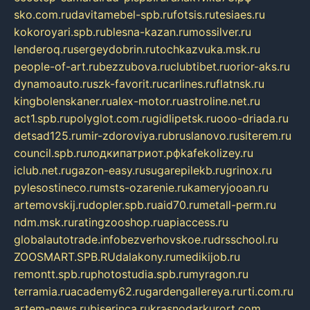
sko.com.ru
davitamebel-spb.ru
fotsis.ru
tesiaes.ru
kokoroyari.spb.ru
blesna-kazan.ru
mossilver.ru
lenderoq.ru
sergeydobrin.ru
tochkazvuka.msk.ru
people-of-art.ru
bezzubova.ru
clubtibet.ru
orior-aks.ru
dynamoauto.ru
szk-favorit.ru
carlines.ru
flatnsk.ru
kingbolenskaner.ru
alex-motor.ru
astroline.net.ru
act1.spb.ru
polyglot.com.ru
gidlipetsk.ru
ooo-driada.ru
detsad125.ru
mir-zdoroviya.ru
bruslanovo.ru
siterem.ru
council.spb.ru
лодкипатриот.рф
kafekolizey.ru
iclub.net.ru
gazon-easy.ru
sugarepilekb.ru
grinox.ru
pylesostineco.ru
msts-ozarenie.ru
kameryjooan.ru
artemovskij.ru
dopler.spb.ru
aid70.ru
metall-perm.ru
ndm.msk.ru
ratingzooshop.ru
apiaccess.ru
globalautotrade.info
bezverhovskoe.ru
drsschool.ru
ZOOSMART.SPB.RU
dalakony.ru
medikijob.ru
remontt.spb.ru
photostudia.spb.ru
myragon.ru
terramia.ru
academy62.ru
gardengallereya.ru
rti.com.ru
artem-news.ru
biserinca.ru
krasnodarkurort.com