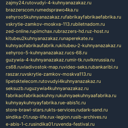
zajmy24.ru
tovudyi-4-kuhnyanazakaz.ru
brazzerscom.ru
medsprawo4ka.ru
xehyroo5kuhnyanazakaz.ru
fabrikayfabrikaefabrika.ru
vskrytie-zamkov-moskva-113.ru
biletnadom.ru
zed-online.ru
pimchax.ru
brazzers-hd.ru
z-host.ru
kitubeu2kuhnyanazakaz.ru
naperekate.ru
kuhnyaofabrikaufabrik.ru
kitubeu-2-kuhnyanazakaz.ru
xehyroo-5-kuhnyanazakaz.ru
cs-68.ru
guzywia-4-kuhnyanazakaz.ru
mir-tk.ru
vlknrussia.ru
cs68.ru
vladivostok-map.ru
video-seks.ru
bankaribi.ru
raszar.ru
vskrytie-zamkov-moskva113.ru
lipetsktelecom.ru
tovudyi4kuhnyanazakaz.ru
seksuzb.ru
guzywia4kuhnyanazakaz.ru
fabrikaofabrikaokuhny.ru
kuhnyaekuhnyaafabrika.ru
kuhnyaykuhnyayfabrika.ru
e-abis1c.ru
store-brawl-stars.ru
kts-services.ru
dark-sand.ru
sindika-01.ru
sp-life.ru
x-legion.ru
sib-archives.ru
e-abis-1-c.ru
sindika01.ru
venda-festival.ru