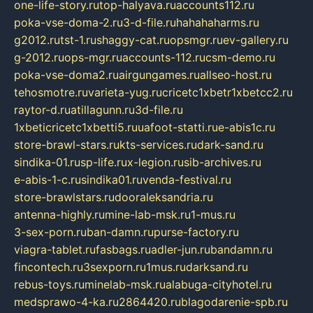
one-life-story.ru
top-halyava.ru
accounts112.ru
poka-vse-doma-2.ru
3-d-file.ru
hahahaharms.ru
g2012.ru
tst-1.ru
shaggy-cat.ru
opsmgr.ru
ev-gallery.ru
g-2012.ru
ops-mgr.ru
accounts-112.ru
csm-demo.ru
poka-vse-doma2.ru
airgungames.ru
allseo-host.ru
tehosmotre.ru
varieta-yug.ru
cricetc1xbetr1xbetcc2.ru
raytor-d.ru
atillagunn.ru
3d-file.ru
1xbeticricetc1xbetti5.ru
uafoot-statti.ru
e-abis1c.ru
store-brawl-stars.ru
kts-services.ru
dark-sand.ru
sindika-01.ru
sp-life.ru
x-legion.ru
sib-archives.ru
e-abis-1-c.ru
sindika01.ru
venda-festival.ru
store-brawlstars.ru
dooraleksandria.ru
antenna-highly.ru
mine-lab-msk.ru
1-mus.ru
3-sex-porn.ru
ban-damn.ru
purse-factory.ru
viagra-tablet.ru
fasbags.ru
adler-jun.ru
bandamn.ru
fincontech.ru
3sexporn.ru
1mus.ru
darksand.ru
rebus-toys.ru
minelab-msk.ru
alabuga-cityhotel.ru
medsprawo-4-ka.ru
2864420.ru
blagodarenie-spb.ru