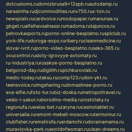
dotcustoms.ru
domizbrusa9x12spb.ru
autodamp.ru
narasimha.ru
djcommodities.ru
nv750.ru
x-ton.ru
newsplain.ru
cardvoice.ru
modopaper.ru
manunae.ru
gbget.ru
alfeihavsalnassr.ru
madoma.ru
tajuncos.ru
petrovkasports.ru
porno-online-besplatno.ru
splclub.ru
york-life.ru
doroga-expo.ru
ribery.ru
cleanmedicine.ru
slovar-ivrit.ru
porno-video-besplatno.ru
seks-365.ru
ovucontrol.ru
sloty-igrovyye-avtomaty.ru
ru-industriya.ru
russkoe-porno-besplatno.ru
belgorod-day.ru
digilith.ru
pichkurovlab.ru
medic-today.ru
taksu.ru
comp123.ru
don-ykt.ru
teensvoice.ru
imgsharing.ru
domashnee-porno.ru
eva-elfie.ru
foto-tur.ru
biz-doska.ru
metropoltravel.ru
veslo-i-yakor.ru
borodino-media.ru
rostotsky.ru
regionufa.ru
weiss-bet.ru
zaryna.ru
casinotablet.ru
universalia.ru
remont-mebeli-moscow.ru
termomur.ru
clubfisher.ru
remstirufa.ru
erdamchi.ru
doramamama.ru
muraviovka-park.ru
worldofwoman.ru
clean-dreams.ru