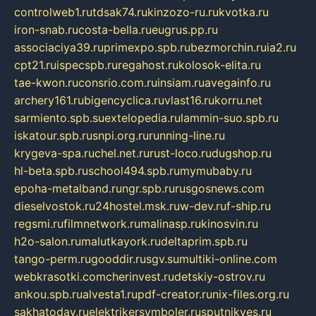
controlweb1.ru
tdsak74.ru
kinzozo-ru.ru
kvotka.ru
iron-snab.ru
costa-bella.ru
eugrus.pp.ru
associaciya39.ru
primexpo.spb.ru
bezmorchin.ru
ia2.ru
cpt21.ru
ispecspb.ru
regahost.ru
kolosok-elita.ru
tae-kwon.ru
consrio.com.ru
insiam.ru
avegainfo.ru
archery161.ru
bigencyclica.ru
vlast16.ru
korru.net
sarmiento.spb.su
extelopedia.ru
lammin-suo.spb.ru
iskatour.spb.ru
snpi.org.ru
running-line.ru
krygeva-spa.ru
chel.net.ru
rust-loco.ru
dugshop.ru
hl-beta.spb.ru
school494.spb.ru
mymubaby.ru
epoha-metalband.ru
ngr.spb.ru
rusgosnews.com
dieselvostok.ru
24hostel.msk.ru
w-dev.ru
f-ship.ru
regsmi.ru
filmnetwork.ru
malinasp.ru
kinosvin.ru
h2o-salon.ru
malutkayork.ru
deltaprim.spb.ru
tango-perm.ru
gooddir.ru
sgv.su
multiki-online.com
webkrasotki.com
cherinvest.ru
detskiy-ostrov.ru
ankou.spb.ru
alvesta1.ru
pdf-creator.ru
nix-files.org.ru
sakhatoday.ru
elektrikersymboler.ru
sputnikyes.ru