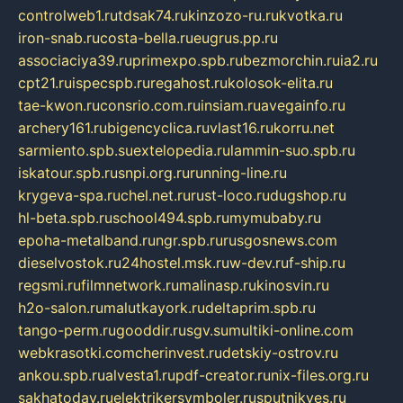
controlweb1.ru
tdsak74.ru
kinzozo-ru.ru
kvotka.ru
iron-snab.ru
costa-bella.ru
eugrus.pp.ru
associaciya39.ru
primexpo.spb.ru
bezmorchin.ru
ia2.ru
cpt21.ru
ispecspb.ru
regahost.ru
kolosok-elita.ru
tae-kwon.ru
consrio.com.ru
insiam.ru
avegainfo.ru
archery161.ru
bigencyclica.ru
vlast16.ru
korru.net
sarmiento.spb.su
extelopedia.ru
lammin-suo.spb.ru
iskatour.spb.ru
snpi.org.ru
running-line.ru
krygeva-spa.ru
chel.net.ru
rust-loco.ru
dugshop.ru
hl-beta.spb.ru
school494.spb.ru
mymubaby.ru
epoha-metalband.ru
ngr.spb.ru
rusgosnews.com
dieselvostok.ru
24hostel.msk.ru
w-dev.ru
f-ship.ru
regsmi.ru
filmnetwork.ru
malinasp.ru
kinosvin.ru
h2o-salon.ru
malutkayork.ru
deltaprim.spb.ru
tango-perm.ru
gooddir.ru
sgv.su
multiki-online.com
webkrasotki.com
cherinvest.ru
detskiy-ostrov.ru
ankou.spb.ru
alvesta1.ru
pdf-creator.ru
nix-files.org.ru
sakhatoday.ru
elektrikersymboler.ru
sputnikyes.ru