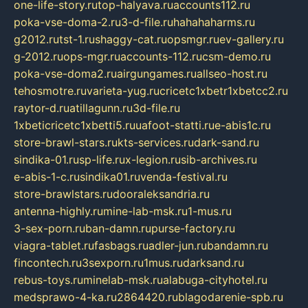
one-life-story.ru
top-halyava.ru
accounts112.ru
poka-vse-doma-2.ru
3-d-file.ru
hahahaharms.ru
g2012.ru
tst-1.ru
shaggy-cat.ru
opsmgr.ru
ev-gallery.ru
g-2012.ru
ops-mgr.ru
accounts-112.ru
csm-demo.ru
poka-vse-doma2.ru
airgungames.ru
allseo-host.ru
tehosmotre.ru
varieta-yug.ru
cricetc1xbetr1xbetcc2.ru
raytor-d.ru
atillagunn.ru
3d-file.ru
1xbeticricetc1xbetti5.ru
uafoot-statti.ru
e-abis1c.ru
store-brawl-stars.ru
kts-services.ru
dark-sand.ru
sindika-01.ru
sp-life.ru
x-legion.ru
sib-archives.ru
e-abis-1-c.ru
sindika01.ru
venda-festival.ru
store-brawlstars.ru
dooraleksandria.ru
antenna-highly.ru
mine-lab-msk.ru
1-mus.ru
3-sex-porn.ru
ban-damn.ru
purse-factory.ru
viagra-tablet.ru
fasbags.ru
adler-jun.ru
bandamn.ru
fincontech.ru
3sexporn.ru
1mus.ru
darksand.ru
rebus-toys.ru
minelab-msk.ru
alabuga-cityhotel.ru
medsprawo-4-ka.ru
2864420.ru
blagodarenie-spb.ru