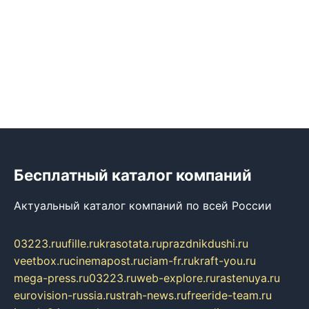
Бесплатный каталог компаний
Актуальный каталог компаний по всей России
03223.ru
ufille.ru
krasotata.ru
prazdnikdushi.ru
veetbox.ru
cinemapost.ru
ciam-fr.ru
kraft-you.ru
mega-press.ru
03223.ru
web-explore.ru
rastenuya.ru
eurovision-russia.ru
strah-news.ru
freeride-team.ru