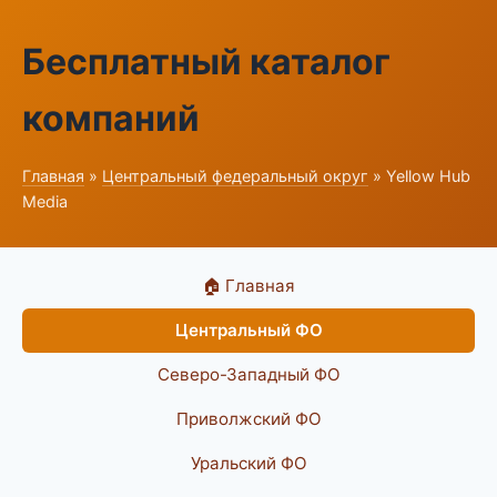
Бесплатный каталог
компаний
Главная
»
Центральный федеральный округ
» Yellow Hub
Media
🏠 Главная
Центральный ФО
Северо-Западный ФО
Приволжский ФО
Уральский ФО