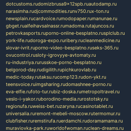
dotcustoms.ru
domizbrusa9x12spb.ru
autodamp.ru
narasimha.ru
djcommodities.ru
nv750.ru
x-ton.ru
newsplain.ru
cardvoice.ru
modopaper.ru
manunae.ru
gbget.ru
alfeihavsalnassr.ru
madoma.ru
tajuncos.ru
petrovkasports.ru
porno-online-besplatno.ru
splclub.ru
york-life.ru
doroga-expo.ru
ribery.ru
cleanmedicine.ru
slovar-ivrit.ru
porno-video-besplatno.ru
seks-365.ru
ovucontrol.ru
sloty-igrovyye-avtomaty.ru
ru-industriya.ru
russkoe-porno-besplatno.ru
belgorod-day.ru
digilith.ru
pichkurovlab.ru
medic-today.ru
taksu.ru
comp123.ru
don-ykt.ru
teensvoice.ru
imgsharing.ru
domashnee-porno.ru
eva-elfie.ru
foto-tur.ru
biz-doska.ru
metropoltravel.ru
veslo-i-yakor.ru
borodino-media.ru
rostotsky.ru
regionufa.ru
weiss-bet.ru
zaryna.ru
casinotablet.ru
universalia.ru
remont-mebeli-moscow.ru
termomur.ru
clubfisher.ru
remstirufa.ru
erdamchi.ru
doramamama.ru
muraviovka-park.ru
worldofwoman.ru
clean-dreams.ru