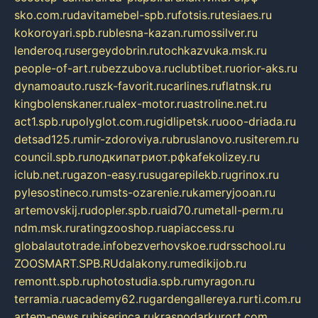
sko.com.ru
davitamebel-spb.ru
fotsis.ru
tesiaes.ru
kokoroyari.spb.ru
blesna-kazan.ru
mossilver.ru
lenderoq.ru
sergeydobrin.ru
tochkazvuka.msk.ru
people-of-art.ru
bezzubova.ru
clubtibet.ru
orior-aks.ru
dynamoauto.ru
szk-favorit.ru
carlines.ru
flatnsk.ru
kingbolenskaner.ru
alex-motor.ru
astroline.net.ru
act1.spb.ru
polyglot.com.ru
gidlipetsk.ru
ooo-driada.ru
detsad125.ru
mir-zdoroviya.ru
bruslanovo.ru
siterem.ru
council.spb.ru
лодкипатриот.рф
kafekolizey.ru
iclub.net.ru
gazon-easy.ru
sugarepilekb.ru
grinox.ru
pylesostineco.ru
msts-ozarenie.ru
kameryjooan.ru
artemovskij.ru
dopler.spb.ru
aid70.ru
metall-perm.ru
ndm.msk.ru
ratingzooshop.ru
apiaccess.ru
globalautotrade.info
bezverhovskoe.ru
drsschool.ru
ZOOSMART.SPB.RU
dalakony.ru
medikijob.ru
remontt.spb.ru
photostudia.spb.ru
myragon.ru
terramia.ru
academy62.ru
gardengallereya.ru
rti.com.ru
artem-news.ru
biserinca.ru
krasnodarkurort.com