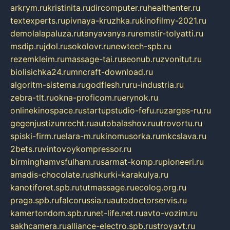
arkrym.ru
kristinita.ru
dircomputer.ru
healthenter.ru
textexperts.ru
pivnaya-kruzhka.ru
kinofilmy-2021.ru
demolalapaluza.ru
tanyavanya.ru
remstir-tolyatti.ru
msdip.ru
jdol.ru
sokolovr.ru
newtech-spb.ru
rezemkleim.ru
massage-tai.ru
seonub.ru
zvonitut.ru
biolisichka24.ru
mncraft-download.ru
algoritm-sistema.ru
godflesh.ru
ru-industria.ru
zebra-tlt.ru
okna-proficom.ru
erynok.ru
onlinekinospace.ru
startupstudio-fefu.ru
zarges-ru.ru
gegenjustizunrecht.ru
autobalashov.ru
utrovortu.ru
spiski-firm.ru
elara-m.ru
kinomusorka.ru
mkcslava.ru
2bets.ru
vintovoykompressor.ru
birminghamvsfulham.ru
sarmat-komp.ru
pioneeri.ru
amadis-chocolate.ru
shkurki-karakulya.ru
kanotiforet.spb.ru
tutmassage.ru
ecolog.org.ru
praga.spb.ru
falcorussia.ru
autodoctorservis.ru
kamertondom.spb.ru
net-life.net.ru
avto-vozim.ru
sakhcamera.ru
alliance-electro.spb.ru
stroyavt.ru