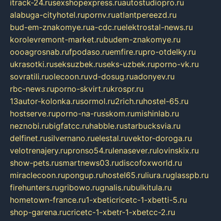
itrack-24.ru
sexshopexpress.ru
autostudiopro.ru
alabuga-cityhotel.ru
pornv.ru
atlantpereezd.ru
bud-em-znakomye.ru
a-cdc.ru
elektrostal-news.ru
korolevremont-market.ru
budem-znakomye.ru
oooagrosnab.ru
fpodaso.ru
emfire.ru
pro-otdelky.ru
ukrasotki.ru
seksuzbek.ru
seks-uzbek.ru
porno-vk.ru
sovratili.ru
olecoon.ru
vd-dosug.ru
adonyev.ru
rbc-news.ru
porno-skvirt.ru
krospr.ru
13autor-kolonka.ru
sormol.ru
2rich.ru
hostel-65.ru
hostserve.ru
porno-na-russkom.ru
mishinlab.ru
neznobi.ru
bigfatcc.ru
habble.ru
starbucksvia.ru
delfinet.ru
silvernano.ru
elestal.ru
vektor-doroga.ru
velotrenajery.ru
pronso54.ru
lenasever.ru
lovinskix.ru
show-pets.ru
smartnews03.ru
discofoxworld.ru
miraclecoon.ru
pongup.ru
hostel65.ru
liura.ru
glasspb.ru
firehunters.ru
gribowo.ru
gnalis.ru
bulkitula.ru
hometown-france.ru
1-xbeticricetc-1-xbetti-5.ru
shop-garena.ru
cricetc-1-xbetr-1-xbetcc-2.ru