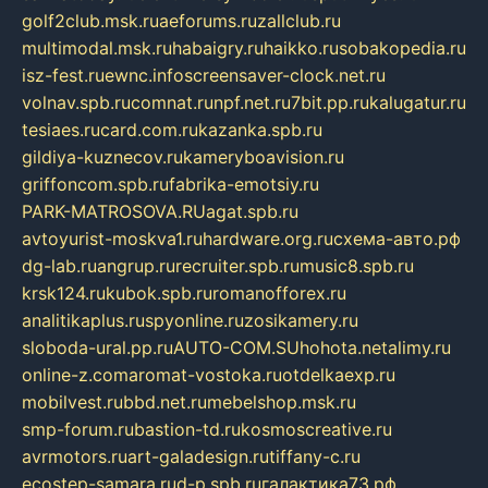
golf2club.msk.ru
aeforums.ru
zallclub.ru
multimodal.msk.ru
habaigry.ru
haikko.ru
sobakopedia.ru
isz-fest.ru
ewnc.info
screensaver-clock.net.ru
volnav.spb.ru
comnat.ru
npf.net.ru
7bit.pp.ru
kalugatur.ru
tesiaes.ru
card.com.ru
kazanka.spb.ru
gildiya-kuznecov.ru
kameryboavision.ru
griffoncom.spb.ru
fabrika-emotsiy.ru
PARK-MATROSOVA.RU
agat.spb.ru
avtoyurist-moskva1.ru
hardware.org.ru
схема-авто.рф
dg-lab.ru
angrup.ru
recruiter.spb.ru
music8.spb.ru
krsk124.ru
kubok.spb.ru
romanofforex.ru
analitikaplus.ru
spyonline.ru
zosikamery.ru
sloboda-ural.pp.ru
AUTO-COM.SU
hohota.net
alimy.ru
online-z.com
aromat-vostoka.ru
otdelkaexp.ru
mobilvest.ru
bbd.net.ru
mebelshop.msk.ru
smp-forum.ru
bastion-td.ru
kosmoscreative.ru
avrmotors.ru
art-galadesign.ru
tiffany-c.ru
ecostep-samara.ru
d-p.spb.ru
галактика73.рф