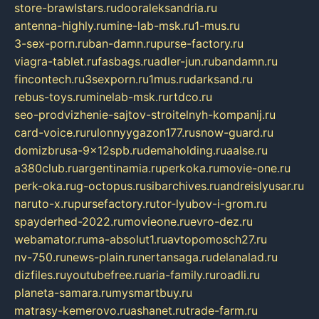
store-brawlstars.ru
dooraleksandria.ru
antenna-highly.ru
mine-lab-msk.ru
1-mus.ru
3-sex-porn.ru
ban-damn.ru
purse-factory.ru
viagra-tablet.ru
fasbags.ru
adler-jun.ru
bandamn.ru
fincontech.ru
3sexporn.ru
1mus.ru
darksand.ru
rebus-toys.ru
minelab-msk.ru
rtdco.ru
seo-prodvizhenie-sajtov-stroitelnyh-kompanij.ru
card-voice.ru
rulonnyygazon177.ru
snow-guard.ru
domizbrusa-9x12spb.ru
demaholding.ru
aalse.ru
a380club.ru
argentinamia.ru
perkoka.ru
movie-one.ru
perk-oka.ru
g-octopus.ru
sibarchives.ru
andreislyusar.ru
naruto-x.ru
pursefactory.ru
tor-lyubov-i-grom.ru
spayderhed-2022.ru
movieone.ru
evro-dez.ru
webamator.ru
ma-absolut1.ru
avtopomosch27.ru
nv-750.ru
news-plain.ru
nertansaga.ru
delanalad.ru
dizfiles.ru
youtubefree.ru
aria-family.ru
roadli.ru
planeta-samara.ru
mysmartbuy.ru
matrasy-kemerovo.ru
ashanet.ru
trade-farm.ru