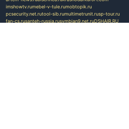
imshowtv.ru
mebel-v-tule.ru
mobtopik.ru
pcsecurity.net.ru
tool-sib.ru
multimetrunit.ru
sp-tour.ru
fan-cs.ru
santeh-russia.ru
symbian9.net.ru
DSHAIR.RU
tmmotors.spb.ru
xjocuricopii.com
musavtomat.msk.ru
obustrojdom.ru
sovetcik.ru
ybaranovskaya.ru
ppknews.ru
cult-alshei.ru
JAPANRUSSIA.RU
proekciyamebel.ru
imper-finans.ru
rim.org.ru
glamourai.ru
brassminus.ru
zabor-pro.ru
ftn.pp.ru
dorogoe58.ru
laimengpacker.ru
kuzova-zapchasti.ru
sageerp.ru
taxodrom.ru
dsrazvitie.ru
hardcity.net.ru
ratinghomegames.ru
topservice25.ru
gubernyan.ru
gtglasslined.ru
ii4.ru
tssport.spb.ru
andorra24.com
blackwallstreet.ru
oboimos.ru
optim-doors.com.ru
ikuch.ru
nycr.org.ru
npa21.ru
vremya-ch.spb.ru
desert000.ru
ivtorgi.ru
ifiori.ru
catalog-statei.ru
dcv.org.ru
spetsmaster174.ru
ipkameryhiseeu.ru
dum26.ru
ruspol.spb.ru
fr-opendp.ru
kam-solnyshko.ru
cheyenne-arapaho.ru
sevzapmetal.spb.ru