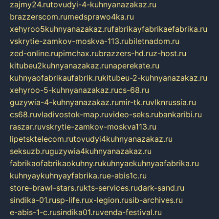
zajmy24.ru
tovudyi-4-kuhnyanazakaz.ru
brazzerscom.ru
medsprawo4ka.ru
xehyroo5kuhnyanazakaz.ru
fabrikayfabrikaefabrika.ru
vskrytie-zamkov-moskva-113.ru
biletnadom.ru
zed-online.ru
pimchax.ru
brazzers-hd.ru
z-host.ru
kitubeu2kuhnyanazakaz.ru
naperekate.ru
kuhnyaofabrikaufabrik.ru
kitubeu-2-kuhnyanazakaz.ru
xehyroo-5-kuhnyanazakaz.ru
cs-68.ru
guzywia-4-kuhnyanazakaz.ru
mir-tk.ru
vlknrussia.ru
cs68.ru
vladivostok-map.ru
video-seks.ru
bankaribi.ru
raszar.ru
vskrytie-zamkov-moskva113.ru
lipetsktelecom.ru
tovudyi4kuhnyanazakaz.ru
seksuzb.ru
guzywia4kuhnyanazakaz.ru
fabrikaofabrikaokuhny.ru
kuhnyaekuhnyaafabrika.ru
kuhnyaykuhnyayfabrika.ru
e-abis1c.ru
store-brawl-stars.ru
kts-services.ru
dark-sand.ru
sindika-01.ru
sp-life.ru
x-legion.ru
sib-archives.ru
e-abis-1-c.ru
sindika01.ru
venda-festival.ru