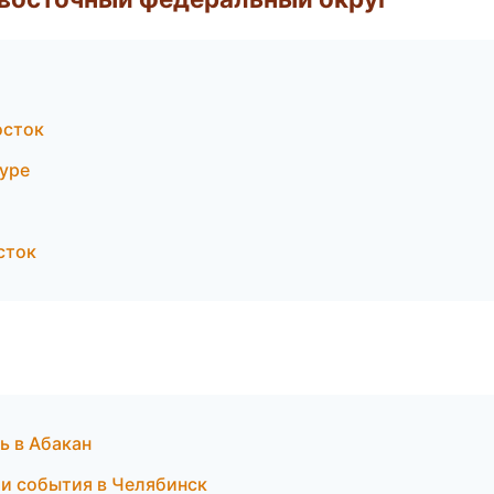
осток
муре
сток
ь в Абакан
 и события в Челябинск