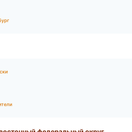
бург
оски
дители
евосточный федеральный округ