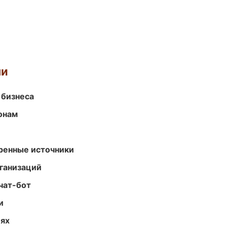
ми
 бизнеса
онам
еренные источники
ганизаций
чат-бот
и
иях